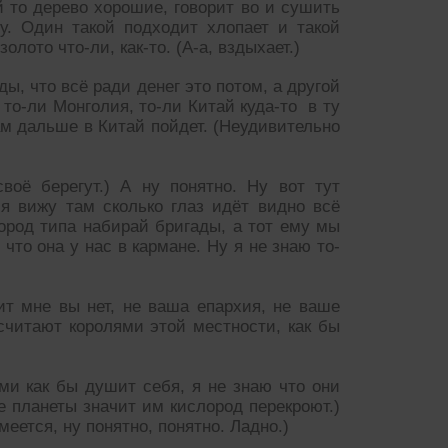
й то дерево хорошие, говорит во и сушить
у. Один такой подходит хлопает и такой
олото что-ли, как-то. (А-а, вздыхает.)
ы, что всё ради денег это потом, а другой
 то-ли Монголия, то-ли Китай куда-то в ту
ам дальше в Китай пойдет. (Неудивительно
воё берегут.) А ну понятно. Ну вот тут
 я вижу там сколько глаз идёт видно всё
 город типа набирай бригады, а тот ему мы
что она у нас в кармане. Ну я не знаю то-
ит мне вы нет, не ваша епархия, не ваше
 считают королями этой местности, как бы
ами как бы душит себя, я не знаю что они
е планеты значит им кислород перекроют.)
Смеется, ну понятно, понятно. Ладно.)