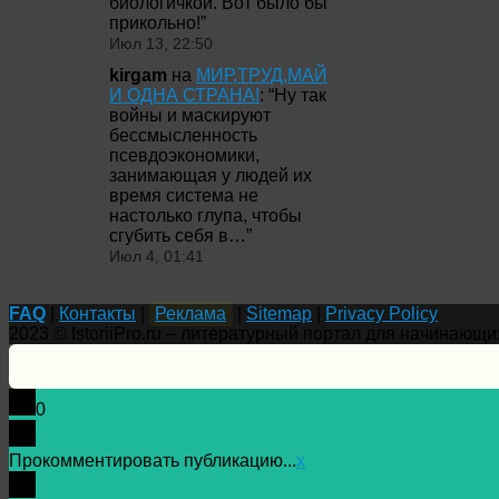
биологичкой. Вот было бы
прикольно!
”
Июл 13, 22:50
kirgam
на
МИР,ТРУД,МАЙ
И ОДНА СТРАНА!
: “
Ну так
войны и маскируют
бессмысленность
псевдоэкономики,
занимающая у людей их
время система не
настолько глупа, чтобы
сгубить себя в…
”
Июл 4, 01:41
FAQ
|
Контакты
|
Реклама
|
Sitemap
|
Privacy Policy
2023 © IstoriiPro.ru – литературный портал для начинающи
0
Прокомментировать публикацию...
x