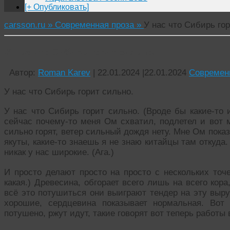
[+ Опубликовать]
carsson.ru »
Современная проза »
У нас что Сибирь гор
У нас что Сибирь горит сильно.
Автор:
Roman Karev
|
22.01.2024
|
22.01.2024
Современ
У нас что Сибирь горит сильно.
У нас что Сибирь горит сильно. (Вроде бы какие-то 
сейчас почему-то меня Ом схватил, подлетел и вот 
сильно горят, ветер сильный дождя нету. Мне Ом пока
якуты, какие-то знаешь я не знаю китайцы там откуда.
никак у нас широкие. (Ага.)
И просто делают просто на просто с нескольких точе
какая.) Древесина, обгорает всего лишь на всего кор
всё это потушиться они выиграют тендер на эту выру
хорошие, сердцевина показывает нормальная. Вот
потушено, ржут идут, такие говорят вот теперь работы