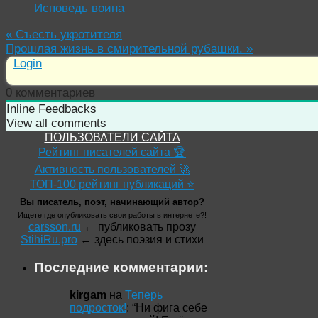
Исповедь воина
«
Съесть укротителя
Прошлая жизнь в смирительной рубашки.
»
Login
0
комментариев
Inline Feedbacks
View all comments
ПОЛЬЗОВАТЕЛИ САЙТА
Рейтинг писателей сайта 🏆
Активность пользователей 🚀
ТОП-100 рейтинг публикаций ⭐
Вы писатель, поэт, начинающий автор?
Ищете где опубликовать свои работы в интернете?!
carsson.ru
← публиковать прозу
StihiRu.pro
← здесь поэзия и стихи
Последние комментарии:
kirgam
на
Теперь
подросток!
: “
Ни фига себе