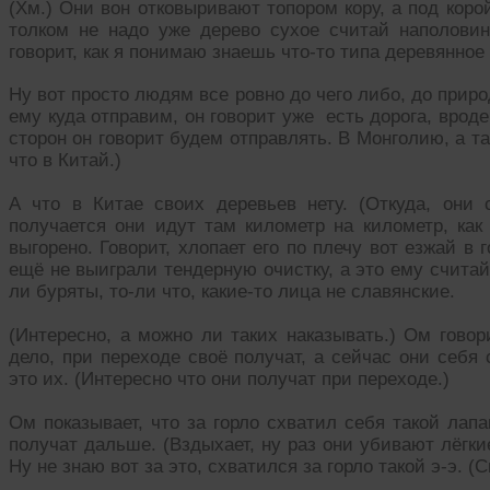
(Хм.) Они вон отковыривают топором кору, а под коро
толком не надо уже дерево сухое считай наполовин
говорит, как я понимаю знаешь что-то типа деревянное з
Ну вот просто людям все ровно до чего либо, до природ
ему куда отправим, он говорит уже есть дорога, вроде
сторон он говорит будем отправлять. В Монголию, а т
что в Китай.)
А что в Китае своих деревьев нету. (Откуда, они с
получается они идут там километр на километр, как
выгорено. Говорит, хлопает его по плечу вот езжай в
ещё не выиграли тендерную очистку, а это ему считай 
ли буряты, то-ли что, какие-то лица не славянские.
(Интересно, а можно ли таких наказывать.) Ом говор
дело, при переходе своё получат, а сейчас они себя
это их. (Интересно что они получат при переходе.)
Ом показывает, что за горло схватил себя такой лап
получат дальше. (Вздыхает, ну раз они убивают лёгки
Ну не знаю вот за это, схватился за горло такой э-э. (