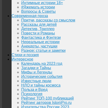
Интимные истории 18+
#Яжемать истории
Вопросы & Советы
Современная проза
Притчи, рассказы со смыслом
Рассказы для детей
Детектив, Триллер
Повести и Романы
Фантастика и Фэнтези
Нереальные истории
Анекдоты, частушки
Разное: статьи и заметки
Стихи и поэзия
Интересное
Календарь на 2023 год
Загадки и Тайны
Мифы и Легенды
Исторические события
Известные люди
НЛО и тайны космоса
Польза и Вред
Психология
Рейтинг ТОП-100 публикаций
Рейтинг авторов IstoriiPro.ru
Издательства России 2023