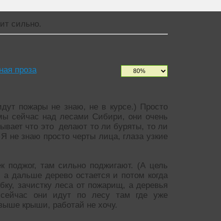
ит сильно.
ная проза
идут пожары не знаю, не в курсе.) Просто
мы сейчас над лесами Сибири, они очень
зывает что это делают то ли буряты, то ли
 Я не знаю просто черты лица, глаза узкие
к поджог, там сильно поджигают. (А цель
а, а дальше дерево остается и потом когда
бку, зачистку леса от пожарищ, а деревья
 сейчас они идут по лесу там где уже
 выше крыши, работай не хочу.