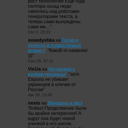
рост технологий! Ещё года
полтора назад люди
смеялись над роботами-
генераторами текста, а
теперь сами вынуждены
сами им…
”
Окт 3, 23:21
sosedyshka
на
Голая и
переход в подростковый
возраст!
: “
Какой-то наивняк!
)))
”
Сен 28, 07:11
VicUa
на
Не скачите к
волкам,украинцы!
: “
зато
Европа не убивает
украинцев в оличии от
России
”
Авг 20, 13:45
nexto
на
Женщина в лесу
:
“
Клёво! Продолжение было
бы крайне интересное! А
вдруг она будет новой
училкой в его школе,