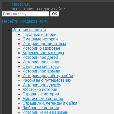
carsson.ru
все истории на одном сайте
OK
Перейти к содержимому
Истории из жизни
Грустные истории
Смешные истории
Истории про животных
Истории о здоровье
Беременность и роды
Истории про детей
Истории про школу
Студенческие годы
Истории про армию
Истории про работу, хобби
Рассказы о путешествиях
Истории про дружбу
Жестокие истории
Страшные истории
Мистические истории
Страшилки, легенды и байки
Любовные истории
Истории измен из жизни