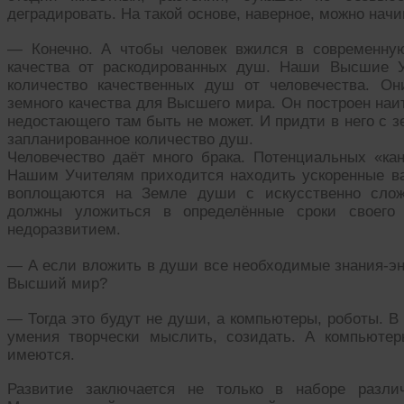
деградировать. На такой основе, наверное, можно нач
— Конечно. А чтобы человек вжился в современну
качества от раскодированных душ. Наши Высшие У
количество качественных душ от человечества. О
земного качества для Высшего мира. Он построен на
недостающего там быть не может. И придти в него с з
запланированное количество душ.
Человечество даёт много брака. Потенциальных «кан
Нашим Учителям приходится находить ускоренные в
воплощаются на Земле души с искусственно слож
должны уложиться в определённые сроки своего 
недоразвитием.
— А если вложить в души все необходимые знания-эне
Высший мир?
— Тогда это будут не души, а компьютеры, роботы. В
умения творчески мыслить, созидать. А компьютер
имеются.
Развитие заключается не только в наборе разли