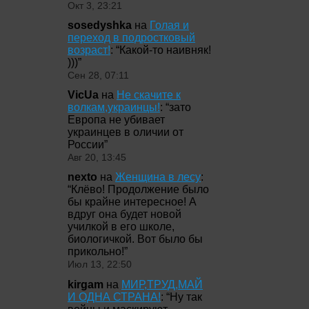
Окт 3, 23:21
sosedyshka
на
Голая и
переход в подростковый
возраст!
: “
Какой-то наивняк!
)))
”
Сен 28, 07:11
VicUa
на
Не скачите к
волкам,украинцы!
: “
зато
Европа не убивает
украинцев в оличии от
России
”
Авг 20, 13:45
nexto
на
Женщина в лесу
:
“
Клёво! Продолжение было
бы крайне интересное! А
вдруг она будет новой
училкой в его школе,
биологичкой. Вот было бы
прикольно!
”
Июл 13, 22:50
kirgam
на
МИР,ТРУД,МАЙ
И ОДНА СТРАНА!
: “
Ну так