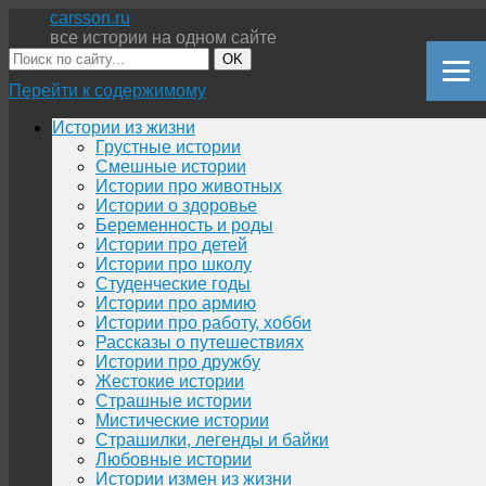
carsson.ru
все истории на одном сайте
OK
Перейти к содержимому
Истории из жизни
Грустные истории
Смешные истории
Истории про животных
Истории о здоровье
Беременность и роды
Истории про детей
Истории про школу
Студенческие годы
Истории про армию
Истории про работу, хобби
Рассказы о путешествиях
Истории про дружбу
Жестокие истории
Страшные истории
Мистические истории
Страшилки, легенды и байки
Любовные истории
Истории измен из жизни