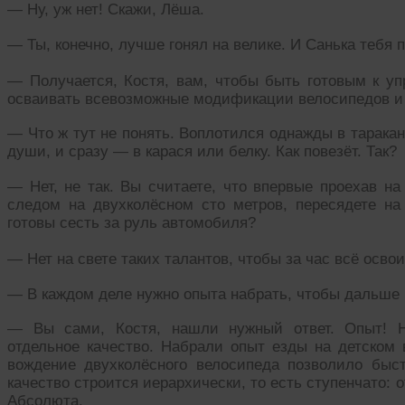
— Ну, уж нет! Скажи, Лёша.
— Ты, конечно, лучше гонял на велике. И Санька тебя 
— Получается, Костя, вам, чтобы быть готовым к у
осваивать всевозможные модификации велосипедов и м
— Что ж тут не понять. Воплотился однажды в таракан
души, и сразу — в карася или белку. Как повезёт. Так?
— Нет, не так. Вы считаете, что впервые проехав на
следом на двухколёсном сто метров, пересядете на
готовы сесть за руль автомобиля?
— Нет на свете таких талантов, чтобы за час всё осво
— В каждом деле нужно опыта набрать, чтобы дальше 
— Вы сами, Костя, нашли нужный ответ. Опыт! Н
отдельное качество. Набрали опыт езды на детском
вождение двухколёсного велосипеда позволило быс
качество строится иерархически, то есть ступенчато: 
Абсолюта.