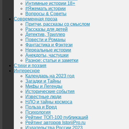
Интимные истории 18+
#Яжемать истории
Вопросы & Советы
Современная проза
Притчи, рассказы со смыслом
Рассказы для детей
Детектив, Триллер
Повести и Романы
Фантастика и Фэнтези
Нереальные истории
Анекдоты, частушки
Разное: статьи и заметки
Стихи и поэзия
Интересное
Календарь на 2023 год
Загадки и Тайны
Мифы и Легенды
Исторические события
Известные люди
НЛО и тайны космоса
Польза и Вред
Психология
Рейтинг ТОП-100 публикаций
Рейтинг авторов IstoriiPro.ru
Издательства России 2023