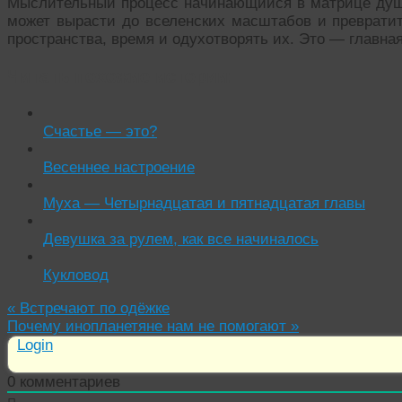
Мыслительный процесс начинающийся в матрице души
может вырасти до вселенских масштабов и превратит
пространства, время и одухотворять их. Это — главна
Читать похожие истории:
Счастье — это?
Весеннее настроение
Муха — Четырнадцатая и пятнадцатая главы
Девушка за рулем, как все начиналось
Кукловод
«
Встречают по одёжке
Почему инопланетяне нам не помогают
»
Login
0
комментариев