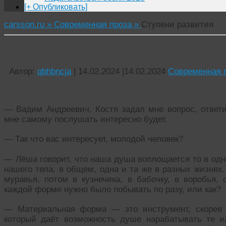
[+ Опубликовать]
carsson.ru »
Современная проза »
Ступени развития
Ступени развития
Автор:
qbhbncja
|
14.02.2024
|
14.02.2024
Современная 
— Вадим Андреевич, Костя задал мне вопрос, ответи
мне самому послушать интересно будет.
— Так что вас интересует, молодой человек?
— Лёша говорит, что наша душа воплощается то в одно
нашего тела, в общем, одна и та же в разных жизнях
муравья, потом в кузнечика, в бабочку, в воробья, 
каждой форме нужно было побывать по разу, или как?
— Материальная форма — это инструмент, скорее д
который даёт возможность душе нарабатывать те и