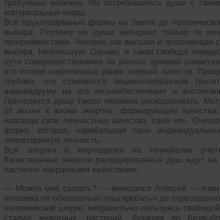
требуемых величин. Им потребовались души с такими
материальные миры.
Все одухотворённые формы на Земле до человеческой
выбора. Поэтому их души набирают только те кач
программистами. Человек, как высшая и осознающая с
выбора. Небольшую. Однако, и такая свобода нередко
пути совершенствования на разных уровнях развития
это потеря накопленных ранее энергий, качеств. Проц
глубоко, что становится нецелесообразным трати
индивидууму на его жизнеобеспечение и воспитан
Приходится душу такого человека раскодировать. Мат
от жизни к жизни энергии, формирующие качества,
навсегда свои личностные качества, своё «я». Очищ
форму, которая, нарабатывая свои индивидуальны
неповторимую личность.
Вся энергия в мироздании на точнейшем учёт
Качественные энергии раскодированных душ идут на
частично набранными качествами.
— Можно мне сказать? — вмешался Алексей — извин
человека не обязательно «выскребать» до первозданно
человеческой шкуре, неправильно пользуясь свободой
стадии животных, растений, букашек по безвыб