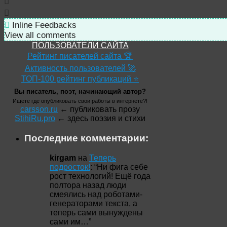
Inline Feedbacks
View all comments
ПОЛЬЗОВАТЕЛИ САЙТА
Рейтинг писателей сайта 🏆
Активность пользователей 🚀
ТОП-100 рейтинг публикаций ⭐
Вы писатель, поэт, начинающий автор?
Ищете где опубликовать свои работы в интернете?!
carsson.ru
← публиковать прозу
StihiRu.pro
← здесь поэзия и стихи
Последние комментарии:
kirgam
на
Теперь
подросток!
: “
Ни фига себе
рост технологий! Ещё года
полтора назад люди
смеялись над роботами-
генераторами текста, а
теперь сами вынуждены
сами им…
”