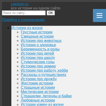
carsson.ru
все истории на одном сайте
OK
Перейти к содержимому
Истории из жизни
Грустные истории
Смешные истории
Истории про животных
Истории о здоровье
Беременность и роды
Истории про детей
Истории про школу
Студенческие годы
Истории про армию
Истории про работу, хобби
Рассказы о путешествиях
Истории про дружбу
Жестокие истории
Страшные истории
Мистические истории
Страшилки, легенды и байки
Любовные истории
Истории измен из жизни