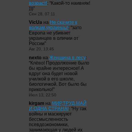
возраст!
: “
Какой-то наивняк!
)))
”
Сен 28, 07:11
VicUa
на
Не скачите к
волкам,украинцы!
: “
зато
Европа не убивает
украинцев в оличии от
России
”
Авг 20, 13:45
nexto
на
Женщина в лесу
:
“
Клёво! Продолжение было
бы крайне интересное! А
вдруг она будет новой
училкой в его школе,
биологичкой. Вот было бы
прикольно!
”
Июл 13, 22:50
kirgam
на
МИР,ТРУД,МАЙ
И ОДНА СТРАНА!
: “
Ну так
войны и маскируют
бессмысленность
псевдоэкономики,
занимающая у людей их