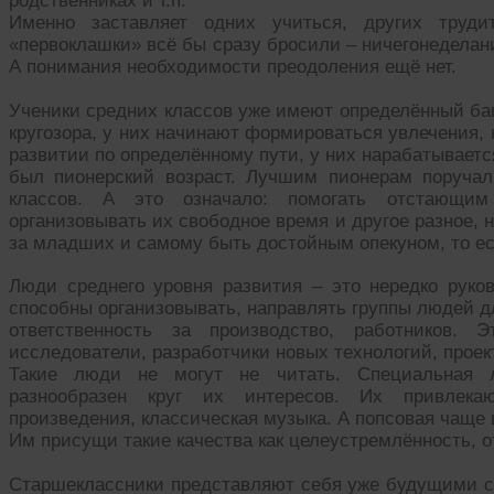
родственниках и т.п.
Именно заставляет одних учиться, других труди
«первоклашки» всё бы сразу бросили – ничегонеделани
А понимания необходимости преодоления ещё нет.
Ученики средних классов уже имеют определённый баг
кругозора, у них начинают формироваться увлечения,
развитии по определённому пути, у них нарабатываетс
был пионерский возраст. Лучшим пионерам поруча
классов. А это означало: помогать отстающим
организовывать их свободное время и другое разное, н
за младших и самому быть достойным опекуном, то ес
Люди среднего уровня развития – это нередко руко
способны организовывать, направлять группы людей дл
ответственность за производство, работников. 
исследователи, разработчики новых технологий, проект
Такие люди не могут не читать. Специальная ли
разнообразен круг их интересов. Их привлекаю
произведения, классическая музыка. А попсовая чаще
Им присущи такие качества как целеустремлённость, о
Старшеклассники представляют себя уже будущими ст