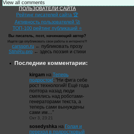
View all comments
ПОЛЬЗОВАТЕЛИ САЙТА
Рейтинг писателей сайта 🏆
Активность пользователей 🚀
ТОП-100 рейтинг публикаций ⭐
Вы писатель, поэт, начинающий автор?
Ищете где опубликовать свои работы в интернете?!
carsson.ru
← публиковать прозу
StihiRu.pro
← здесь поэзия и стихи
Последние комментарии:
kirgam
на
Теперь
подросток!
: “
Ни фига себе
рост технологий! Ещё года
полтора назад люди
смеялись над роботами-
генераторами текста, а
теперь сами вынуждены
сами им…
”
Окт 3, 23:21
sosedyshka
на
Голая и
переход в подростковый