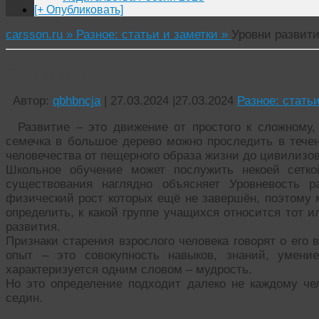
[+ Опубликовать]
carsson.ru »
Разное: статьи и заметки »
Уровни развит
Уровни развития
Автор:
qbhbncja
|
27.03.2024
|
27.03.2024
Разное: стать
Развитие – это движение от простого к сложному
семечка в большое дерево можно проследить в течен
человечества от пещерного образа жизни до цивилизов
Школьное обучение может послужить некоей сетко
существования наглядно объясняет Уровневость р
физический рост которых ещё не завершён, поэтому м
определить, к какой группе учащихся относится тот 
развития.
Признаки старения взрослого человека говорят о его 
опыт – это совокупность навыков, знаний, умени
характеризуется одним словом – мудрость.
Но это определение подходит далеко не каждому чел
седин.