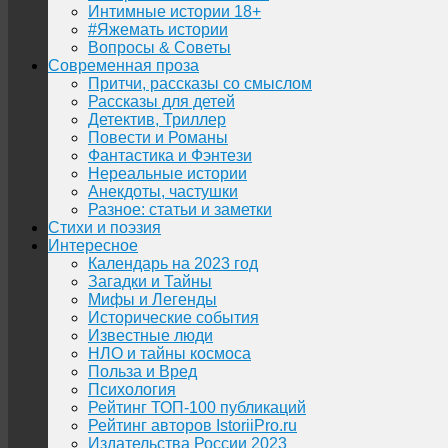
Интимные истории 18+
#Яжемать истории
Вопросы & Советы
Современная проза
Притчи, рассказы со смыслом
Рассказы для детей
Детектив, Триллер
Повести и Романы
Фантастика и Фэнтези
Нереальные истории
Анекдоты, частушки
Разное: статьи и заметки
Стихи и поэзия
Интересное
Календарь на 2023 год
Загадки и Тайны
Мифы и Легенды
Исторические события
Известные люди
НЛО и тайны космоса
Польза и Вред
Психология
Рейтинг ТОП-100 публикаций
Рейтинг авторов IstoriiPro.ru
Издательства России 2023