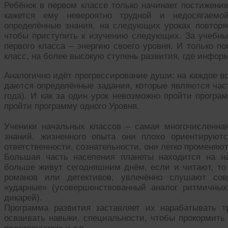
Ребёнок в первом классе только начинает постижени
кажется ему невероятно трудной и недосягаемо
определённые знания, на следующих уроках повторяе
чтобы приступить к изучению следующих. За учебн
первого класса – энергию своего уровня. И только п
класс, на более высокую ступень развития, где инфор
Аналогично идёт прогрессирование души: на каждое в
даются определённые задания, которые являются час
года). И как за один урок невозможно пройти програм
пройти программу одного Уровня.
Ученики начальных классов – самая многочисленна
знаний, жизненного опыта они плохо ориентирую
ответственности, сознательности, они легко променяют
Большая часть населения планеты находится на н
больше живут сегодняшним днём, если и читают, то
романов или детективов, увлечённо слушают сов
«ударные» (усовершенствованный аналог ритмичны
дикарей).
Программа развития заставляет их нарабатывать т
осваивать навыки, специальности, чтобы прокормить 