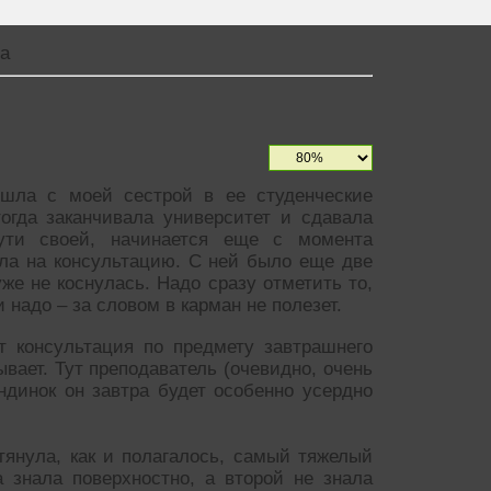
а
ошла с моей сестрой в ее студенческие
огда заканчивала университет и сдавала
ути своей, начинается еще с момента
ала на консультацию. С ней было еще две
уже не коснулась. Надо сразу отметить то,
 надо – за словом в карман не полезет.
дит консультация по предмету завтрашнего
ывает. Тут преподаватель (очевидно, очень
ондинок он завтра будет особенно усердно
ытянула, как и полагалось, самый тяжелый
 знала поверхностно, а второй не знала