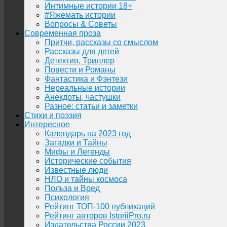
Интимные истории 18+
#Яжемать истории
Вопросы & Советы
Современная проза
Притчи, рассказы со смыслом
Рассказы для детей
Детектив, Триллер
Повести и Романы
Фантастика и Фэнтези
Нереальные истории
Анекдоты, частушки
Разное: статьи и заметки
Стихи и поэзия
Интересное
Календарь на 2023 год
Загадки и Тайны
Мифы и Легенды
Исторические события
Известные люди
НЛО и тайны космоса
Польза и Вред
Психология
Рейтинг ТОП-100 публикаций
Рейтинг авторов IstoriiPro.ru
Издательства России 2023