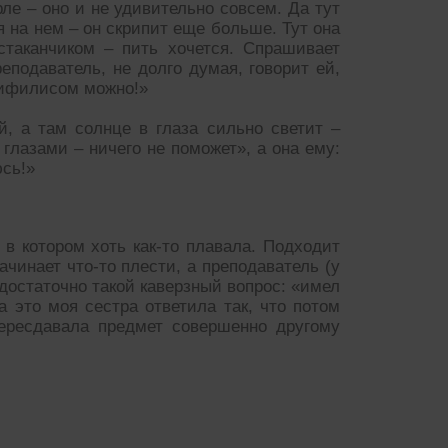
ле – оно и не удивительно совсем. Да тут
ся на нем – он скрипит еще больше. Тут она
стаканчиком – пить хочется. Спрашивает
еподаватель, не долго думая, говорит ей,
 сифилисом можно!»
й, а там солнце в глаза сильно светит –
глазами – ничего не поможет», а она ему:
юсь!»
, в котором хоть как-то плавала. Подходит
ачинает что-то плести, а преподаватель (у
 достаточно такой каверзный вопрос: «имел
а это моя сестра ответила так, что потом
пересдавала предмет совершенно другому