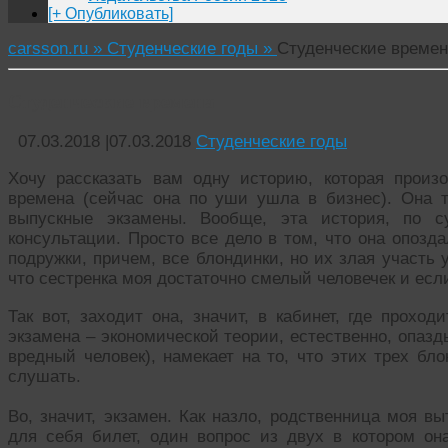
[+ Опубликовать]
carsson.ru »
Студенческие годы »
Студенческие времен
Студенческие времена
07.03.2018
|
07.03.2018
Студенческие годы
Хочу рассказать вам одну историю, которая произ
времена (сейчас она по уши ушла в бизнес). Она т
выпускные экзамены. Вообще, эта история, по с
консультации. Просто все дело в том, что она опозд
подружки, причем, все блондинки, но их злая участь 
что сестренка моя достаточно смелый человечек и если
Так вот, заходит она, значит, в кабинет, где прохо
экзамена – экономической теории, естественно, опазд
вредный человек), намекает на то, что этих трех бл
слушать.
Во, значит, экзамен. Как назло, родственница моя в
для себя билет, один вопрос из двух в котором она