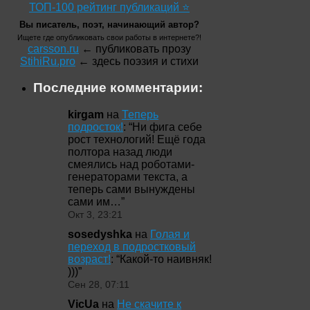
ТОП-100 рейтинг публикаций ⭐
Вы писатель, поэт, начинающий автор?
Ищете где опубликовать свои работы в интернете?!
carsson.ru
← публиковать прозу
StihiRu.pro
← здесь поэзия и стихи
Последние комментарии:
kirgam
на
Теперь
подросток!
: “
Ни фига себе
рост технологий! Ещё года
полтора назад люди
смеялись над роботами-
генераторами текста, а
теперь сами вынуждены
сами им…
”
Окт 3, 23:21
sosedyshka
на
Голая и
переход в подростковый
возраст!
: “
Какой-то наивняк!
)))
”
Сен 28, 07:11
VicUa
на
Не скачите к