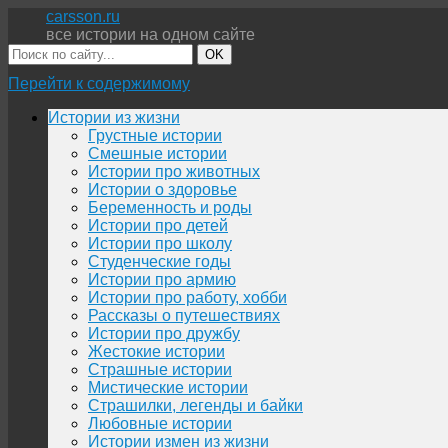
carsson.ru
все истории на одном сайте
OK
Перейти к содержимому
Истории из жизни
Грустные истории
Смешные истории
Истории про животных
Истории о здоровье
Беременность и роды
Истории про детей
Истории про школу
Студенческие годы
Истории про армию
Истории про работу, хобби
Рассказы о путешествиях
Истории про дружбу
Жестокие истории
Страшные истории
Мистические истории
Страшилки, легенды и байки
Любовные истории
Истории измен из жизни