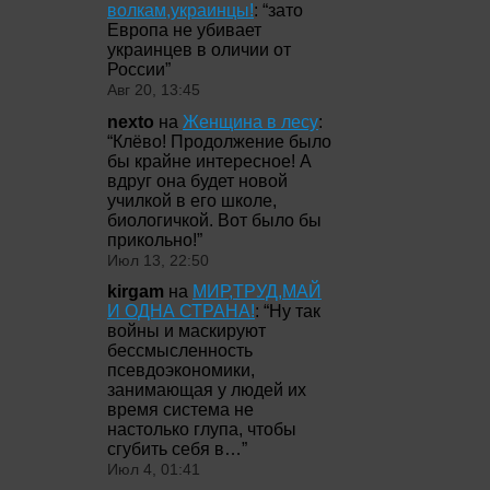
волкам,украинцы!
: “
зато
Европа не убивает
украинцев в оличии от
России
”
Авг 20, 13:45
nexto
на
Женщина в лесу
:
“
Клёво! Продолжение было
бы крайне интересное! А
вдруг она будет новой
училкой в его школе,
биологичкой. Вот было бы
прикольно!
”
Июл 13, 22:50
kirgam
на
МИР,ТРУД,МАЙ
И ОДНА СТРАНА!
: “
Ну так
войны и маскируют
бессмысленность
псевдоэкономики,
занимающая у людей их
время система не
настолько глупа, чтобы
сгубить себя в…
”
Июл 4, 01:41