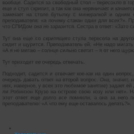
вообще. Садится за свободный стол – пересохло в гор
еще и стул скрипит, а так как она нервничает и качает
замечает на столе бутылку с минералкой и одним 
преподавателя: «а почему стакан один для всех?». Пр
что СПИДом она не заразится. Сестра в ответ: «Зато
Тут она еще со скрипящего стула пересела на друго
сидит и щурится. Преподаватель ей: «Не надо мигать 
«А я не мигаю – солнце сильно светит – я от него щур
Тут приходит ее очередь отвечать.
Подходит, садится и отвечает кое-как на один вопрос
очередь давать ответ на второй вопрос. Она, значит, н
них, наверное, у всех это любимое занятие) задает ей
ли Робинзон Крузо на острове свою козу или нет». Н
этот ответ еще долго все помнили, а она за него 
преподавателю: «А что ему еще оставалось делать?».
Читать похожие истории: