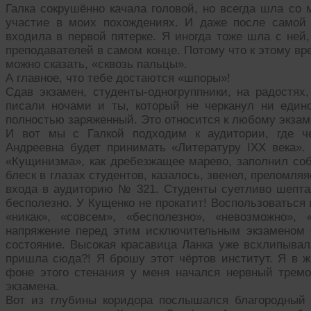
Галка сокрушённо качала головой, но всегда шла со
участие в моих похождениях. И даже после самой 
входила в первой пятерке. Я иногда тоже шла с ней
преподавателей в самом конце. Потому что к этому в
можно сказать, «сквозь пальцы».
А главное, что тебе достаются «шпоры»!
Сдав экзамен, студенты-одногруппники, на радостях
писали ночами и ты, который не черканул ни един
полностью заряженный. Это относится к любому экзаме
И вот мы с Галкой подходим к аудитории, где ч
Андреевна будет принимать «Литературу IXX века».
«Кущинизма», как дребезжащее марево, заполнил со
блеск в глазах студентов, казалось, звенел, преломляя
входа в аудиторию № 321. Студенты суетливо шепта
бесполезно. У Кущенко не прокатит! Воспользоваться
«никак», «совсем», «бесполезно», «невозможно»,
напряжение перед этим исключительным экзаменом 
состояние. Высокая красавица Ланка уже всхлипывал
пришла сюда?! Я брошу этот чёртов институт. Я в ж
фоне этого стенания у меня начался нервный трем
экзамена.
Вот из глубины коридора послышался благородный 