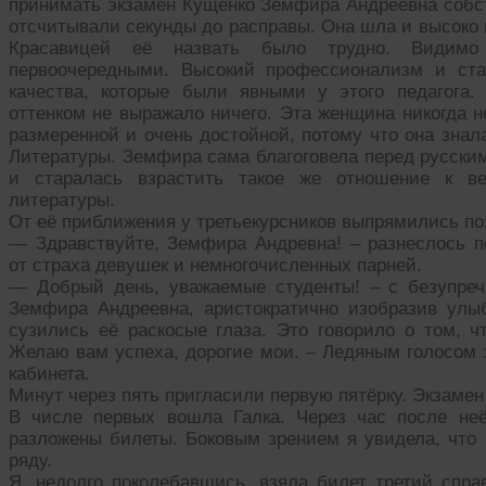
принимать экзамен Кущенко Земфира Андреевна собст
отсчитывали секунды до расправы. Она шла и высоко 
Красавицей её назвать было трудно. Видим
первоочередными. Высокий профессионализм и ста
качества, которые были явными у этого педагога.
оттенком не выражало ничего. Эта женщина никогда н
размеренной и очень достойной, потому что она знал
Литературы. Земфира сама благоговела перед русски
и старалась взрастить такое же отношение к в
литературы.
От её приближения у третьекурсников выпрямились поз
— Здравствуйте, Земфира Андревна! – разнеслось п
от страха девушек и немногочисленных парней.
— Добрый день, уважаемые студенты! – с безупреч
Земфира Андреевна, аристократично изобразив улы
сузились её раскосые глаза. Это говорило о том, ч
Желаю вам успеха, дорогие мои. – Ледяным голосом 
кабинета.
Минут через пять пригласили первую пятёрку. Экзамен
В числе первых вошла Галка. Через час после не
разложены билеты. Боковым зрением я увидела, что 
ряду.
Я, недолго поколебавшись, взяла билет третий спра