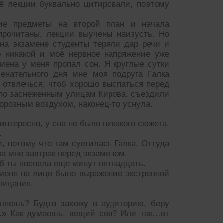
ё лекции буквально цитировали, поэтому
ие предметы на второй план и начала
прочитаны, лекции выучены наизусть. Но
на экзамене студенты теряли дар речи и
о никакой и моё нервное напряжение уже
амена у меня пропал сон. Я круглые сутки
менательного дня мне моя подруга Галка
ь отвлечься, чтоб хорошо выспаться перед
 по заснеженным улицам Кирова, съездили
орозным воздухом, наконец-то уснула.
интересно, у сна не было никакого сюжета.
.
, потому что там суетилась Галка. Оттуда
ла мне завтрак перед экзаменом.
б ты поспала еще минут пятнадцать.
у меня на лице было выражение экстренной
лицания.
ляешь? Будто захожу в аудиторию, беру
т.» Как думаешь, вещий сон? Или так…от