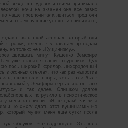
 мной везде и с удовольствием принимала
веселой ночи на экзамен она всё равно
, но чаще предпочитала явиться пред очи
ремени экзаменующие устают и принимают,
, отдают весь свой арсенал, который они
ой строчки, идешь к уставшим преподам
ну, но только не к «Кущинизму».
ерез двадцать минут Кущенко Земфира
 Там уже толпятся наши сокурсники. Дух
бою весь широкий коридор. Лихорадочный
сь в оконных стеклах, что как раз напротив
лись, шелестели шпоры, хоть это и было
 шпаргалкой у Земфиры нереально от слов
 «глухо» и так далее. Слишком долгое
слабонервных погрузило в психотическое
а у меня за спиной: «Я не сдам! Зачем я
изни не смогу сдать этот Кущинизм!» На
ор, который мучил меня ещё сутки после
стук каблуков. Все вздрогнули. Это шла