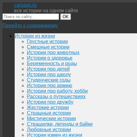
carsson.ru
все истории на одном сайте
OK
Перейти к содержимому
Истории из жизни
Грустные истории
Смешные истории
Истории про животных
Истории о здоровье
Беременность и роды
Истории про детей
Истории про школу
Студенческие годы
Истории про армию
Истории про работу, хобби
Рассказы о путешествиях
Истории про дружбу
Жестокие истории
Страшные истории
Мистические истории
Страшилки, легенды и байки
Любовные истории
Истории измен из жизни