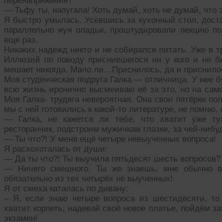
перенапряжения?
— Тьфу ты, напугала! Хоть думай, хоть не думай, что
Я быстро умылась. Усевшись за кухонный стол, дост
параллельно жуя оладьи, проштудировали лекцию по
еще раз.
Никаких надежд никто и не собирался питать. Уже в 
Иллюзий по поводу приснившегося ни у кого и не б
мешает никогда. Мало ли…Приснилось, да и приснило
Моя студенческая подруга Галка — отличница. У нее б
всю жизнь иронично высмеиваю её за это, но на само
Моя Галка- трудяга невероятная. Она свои пятёрки пол
мы с ней готовились к какой-то литературе, не помню, 
— Галка, не кажется ли тебе, что хватит уже т
ресторанчик, подстроим мужичкам глазки, за чей-нибу
— Ты что?! У меня ещё четыре невыученных вопроса!
Я расхохоталась от души:
— Да ты что?! Ты выучила пятьдесят шесть вопросов?
— Ничего смешного. Ты же знаешь, мне обычно вез
обязательно из тех четырёх не выученных!
Я от смеха каталась по дивану:
– Я, если знаю четыре вопроса из шестидесяти, то 
хватит корпеть, надевай своё новое платье, пойдём з
экзамен!