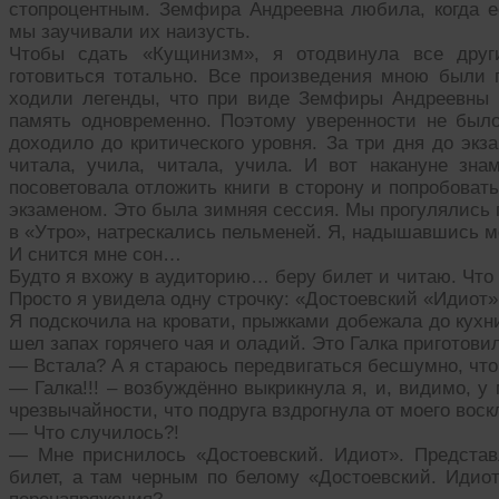
стопроцентным. Земфира Андреевна любила, когда е
мы заучивали их наизусть.
Чтобы сдать «Кущинизм», я отодвинула все друг
готовиться тотально. Все произведения мною были 
ходили легенды, что при виде Земфиры Андреевны 
память одновременно. Поэтому уверенности не был
доходило до критического уровня. За три дня до экз
читала, учила, читала, учила. И вот накануне зна
посоветовала отложить книги в сторону и попробоват
экзаменом. Это была зимняя сессия. Мы прогулялись
в «Утро», натрескались пельменей. Я, надышавшись м
И снится мне сон…
Будто я вхожу в аудиторию… беру билет и читаю. Что 
Просто я увидела одну строчку: «Достоевский «Идиот»
Я подскочила на кровати, прыжками добежала до кухни
шел запах горячего чая и оладий. Это Галка приготови
— Встала? А я стараюсь передвигаться бесшумно, что
— Галка!!! – возбуждённо выкрикнула я, и, видимо, 
чрезвычайности, что подруга вздрогнула от моего воск
— Что случилось?!
— Мне приснилось «Достоевский. Идиот». Представ
билет, а там черным по белому «Достоевский. Идио