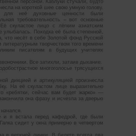
венной персоной. Каблуки стучали, будто
несла на короткой шее свою умную голову.
о для неё духовные ценности были
льная требовательность – вот основные
 Её скуластое лицо с лёгким азиатским
е улыбалась. Походка её была степенной,
а, что несёт в себе Золотой фонд Русской
м литературным творчеством того времени
еликим писателям в будущих учителях
воночники. Все затихли, затаив дыхание.
одобострастное многоголосье трясущихся
ной дикцией и артикуляцией произнесла
бку. На её скуластом лице выразительно
то «ребятки, сейчас вам будет жарко» —
закончила она фразу и исчезла за дверью
 начался.
ё и я встала перед кафедрой, где были
Галка сидит у окна примерно в четвертом
ва в верхней линии. В билете всегда два