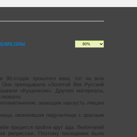
еские годы
в 90-хгодах прошлого века, тот на всю
 Она преподавала «Золотой Век Русской
азывали «Кущинизм». Другого материала,
ствовало.
опланетянином, знающим наизусть лекции
чница, окончившая педучилище с красным
тебе придется пройти круг ада. Любителей
кие репрессии. Поэтому посещение было