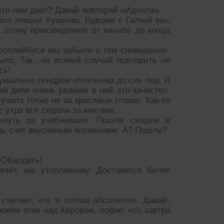
 это нам даёт? Давай повторяй «Идиота».
ала лекции Кущенко. Вдвоем с Галкой мы,
 этому произведению от начала до конца
троллейбусе мы забыли о том сновидении.
ыло. Так…на всякий случай повторить не
сь!
уквально синдром отличника до сих пор. Я
м деле очень уважаю в ней это качество.
учала точно не за красивые глазки. Как-то
с утра всё сидели за книгами.
ухнуть за учебниками. Пошли сходим в
дь счет вкусненько поужинаем. А? Пошли?
 Обалдеть!
ёт, как утопленнику. Достанется билет
считаю, что я готова абсолютно. Давай,
ажжём огни над Кировом, пофиг, что завтра