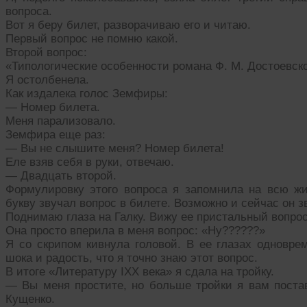
вопроса.
Вот я беру билет, разворачиваю его и читаю.
Первый вопрос не помню какой.
Второй вопрос:
«Типологические особенности романа Ф. М. Достоевск
Я остолбенела.
Как издалека голос Земфиры:
— Номер билета.
Меня парализовало.
Земфира еще раз:
— Вы не слышите меня? Номер билета!
Еле взяв себя в руки, отвечаю.
— Двадцать второй.
Формулировку этого вопроса я запомнила на всю жиз
букву звучал вопрос в билете. Возможно и сейчас он зв
Поднимаю глаза на Галку. Вижу ее пристальный вопро
Она просто вперила в меня вопрос: «Ну??????»
Я со скрипом кивнула головой. В ее глазах одновре
шока и радость, что я точно знаю этот вопрос.
В итоге «Литературу IXX века» я сдала на тройку.
— Вы меня простите, но больше тройки я вам постав
Кущенко.