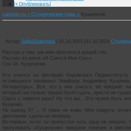
[+ Опубликовать]
carsson.ru »
Студенческие годы »
Кущинизм.
Кущинизм.
Автор:
SofiaShakirova
|
31.10.2023
|
31.10.2023
Студенч
Рассказ о том, как мне приснился вещий сон.
Рассказ из книги «И Снится Мне Сон.»
Сон 2й. Кущинизм.
Кто учился на филфаке Кировского Пединститута 
оставшуюся запомнил Земфиру Андреевну Кущенко.
Литературы». Все, кто у нее учился, её предмет н
который настолько трудно было сдать, просто не суще
Сдать с первого раза? Ну что вы…Это нужно быть ин
Кущенко.
На оценку 5? … Я таких не знаю. Моя подруга, отли
дипломом, сдала на четверку.
Во-первых, если ты пропустил хоть одну ее лекцию, 
прогуливать «Кущинизм» ожидали гонения и жесто