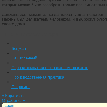
ценного! А последняя рукопись была просто не чит
которых можно было разобрать только восклицательны
Дождавшись момента, когда вдова ушла подогреть 
Парень был деликатным человеком, и выбросил рукоп
своего дома…
Читать похожие истории:
Боцман
Отчисленный
Первая компания в осознанном возрасте
Производственная практика
Пофигист
«
Каратисты
Отработка
»
Login