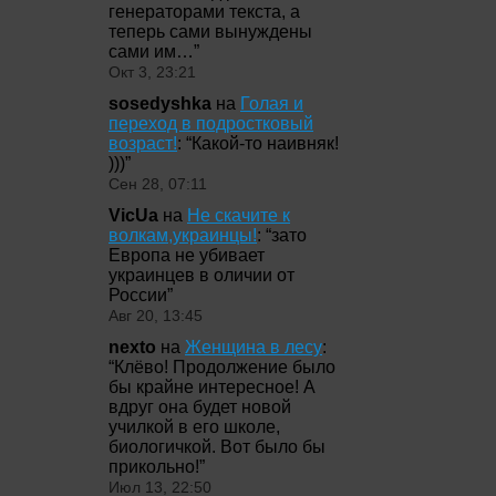
генераторами текста, а
теперь сами вынуждены
сами им…
”
Окт 3, 23:21
sosedyshka
на
Голая и
переход в подростковый
возраст!
: “
Какой-то наивняк!
)))
”
Сен 28, 07:11
VicUa
на
Не скачите к
волкам,украинцы!
: “
зато
Европа не убивает
украинцев в оличии от
России
”
Авг 20, 13:45
nexto
на
Женщина в лесу
:
“
Клёво! Продолжение было
бы крайне интересное! А
вдруг она будет новой
училкой в его школе,
биологичкой. Вот было бы
прикольно!
”
Июл 13, 22:50