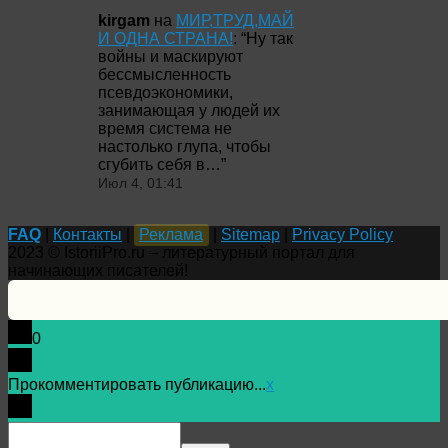
kirgam
на
МИР,ТРУД,МАЙ
И ОДНА СТРАНА!
: “
Ну так
войны и маскируют
бессмысленность
псевдоэкономики,
занимающая у людей их
время система не
настолько глупа, чтобы
сгубить себя в…
”
Июл 4, 01:41
FAQ
|
Контакты
|
Реклама
|
Sitemap
|
Privacy Policy
2023 © IstoriiPro.ru – литературный портал для
начинающих писателей!
0
Прокомментировать публикацию...
x