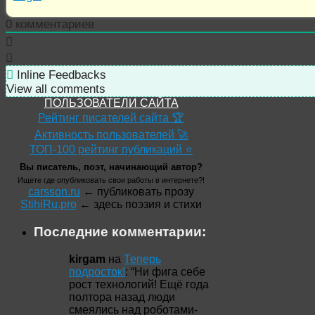
0
комментариев
Inline Feedbacks
View all comments
ПОЛЬЗОВАТЕЛИ САЙТА
Рейтинг писателей сайта 🏆
Активность пользователей 🚀
ТОП-100 рейтинг публикаций ⭐
Вы писатель, поэт, начинающий автор?
Ищете где опубликовать свои работы в интернете?!
carsson.ru
← публиковать прозу
StihiRu.pro
← здесь поэзия и стихи
Последние комментарии:
kirgam
на
Теперь
подросток!
: “
Ни фига себе
рост технологий! Ещё года
полтора назад люди
смеялись над роботами-