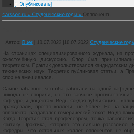
[+ Опубликовать]
carsson.ru »
Студенческие годы »
Опппоненты
Опппоненты
Автор:
Buer
|
18.07.2022
|
18.07.2022
Студенческие год
На страницах специализированного журнала, на про
ожесточённую дискуссию. Спор был принципиаль
теоретиком. Практик довольствовался кандидатским д
технических наук. Теоретик публиковал статьи, а Пр
спор не вмешивался.
Самое забавное, что оба работали на одной кафедре
никогда не спорили, но это заочное противостояние
кафедре, и доцентам. Ведь каждая публикация – «плюс
враждовали, просто коллеги, не более. Но на защ
оппонента, раздавался гомерический хохот. Но до пакос
Когда Теоретик стал профессором, точка равновесия
критику Практика, которого это сильно разозлило
кафедры, что остальных коллег оппонентов не об