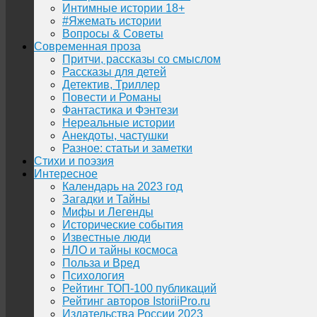
Интимные истории 18+
#Яжемать истории
Вопросы & Советы
Современная проза
Притчи, рассказы со смыслом
Рассказы для детей
Детектив, Триллер
Повести и Романы
Фантастика и Фэнтези
Нереальные истории
Анекдоты, частушки
Разное: статьи и заметки
Стихи и поэзия
Интересное
Календарь на 2023 год
Загадки и Тайны
Мифы и Легенды
Исторические события
Известные люди
НЛО и тайны космоса
Польза и Вред
Психология
Рейтинг ТОП-100 публикаций
Рейтинг авторов IstoriiPro.ru
Издательства России 2023