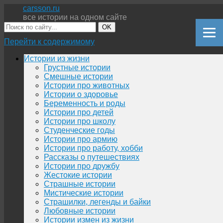
carsson.ru
все истории на одном сайте
OK
Перейти к содержимому
Истории из жизни
Грустные истории
Смешные истории
Истории про животных
Истории о здоровье
Беременность и роды
Истории про детей
Истории про школу
Студенческие годы
Истории про армию
Истории про работу, хобби
Рассказы о путешествиях
Истории про дружбу
Жестокие истории
Страшные истории
Мистические истории
Страшилки, легенды и байки
Любовные истории
Истории измен из жизни