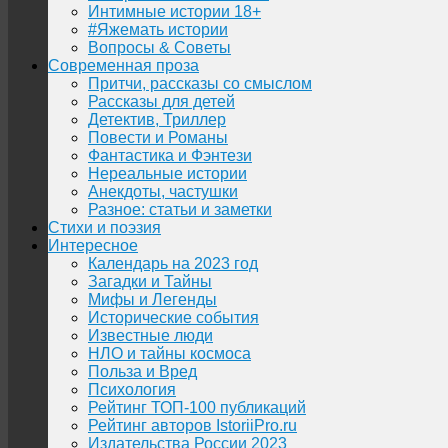
Интимные истории 18+
#Яжемать истории
Вопросы & Советы
Современная проза
Притчи, рассказы со смыслом
Рассказы для детей
Детектив, Триллер
Повести и Романы
Фантастика и Фэнтези
Нереальные истории
Анекдоты, частушки
Разное: статьи и заметки
Стихи и поэзия
Интересное
Календарь на 2023 год
Загадки и Тайны
Мифы и Легенды
Исторические события
Известные люди
НЛО и тайны космоса
Польза и Вред
Психология
Рейтинг ТОП-100 публикаций
Рейтинг авторов IstoriiPro.ru
Издательства России 2023