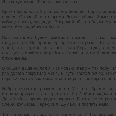
Это вступление. Теперь сам рассказ.
Время было часа 2 дня, может, больше. Дорога знаком
пошёл. Со мной в то время была собака. Замечат
кабану, оленю, медведю. Зверовой пёс, в общем. На 
мне и без надобности была.
Все охотники, будем смотреть правде в глаза, не
государство. Но браконьер браконьеру рознь. Если 
ушёл, это нормально, а вот когда берут одну лицен
пользуясь слабостью работы егерей или их благослов
браконьеры.
В общем выдвинулся я к зимовью. Как уж так получил
раз дорога закрутила меня. В пути застал вечер. Не 
переночевать у костерка. В сентябре в Приморье ещё 
Набрал сухостоя, развёл костёр. Место выбрал у зав
и спина прикрыта, а спереди костёр. Собака рядом и
Да и собака предупредит заранее. В котелке согрел 
хлеба, колбасы. Перекусил. Думаю, и поспать надо.
Только ночью в лесу какой толком сон? Так, видимо