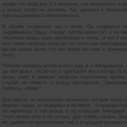
профи. Но когда вас 2-3 человека, сон безмятежен и кре
и ружьё, особо не заснёшь. Так, дремота с провала
прислушиваешься непроизвольно.
В общем отужинали мы с псом. Он свернулся ка
задрёмывать. Вдруг слышу: листва шелестит, и ни как 
Охотники знают, шаги различимы и очень. И вот к ко
или тёмно-зелёный плащ до пят почти (не приглядывал
костра видно было, что она белая как снег, и длинны
было.
Любому человеку ночью в лесу рад, и я обрадовался, 
да без ружья. Но встал и пригласил его к костру. В 
была, хлеб. В рюкзаке запасная пластиковая кружка
случай; не тяжесть, а всегда пригодится). “Присажив
Колбасы, хлеба.”
Дед присел на небольшую валежинку, которая была сл
Вернее, падая, он вывернул и её корни. “Благодарствую
не переношу, а чай попью и за хлебушек благодарю.
стоял возле огня и не остыл). Дал хлеба, сахара. Дед
ел, шумно так прихлёбывая чай и откусывая кусочки х