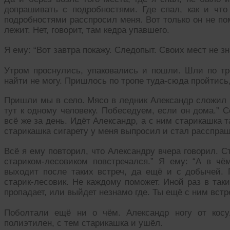
допрашивать с подробностями. Где спал, как и что
подробностями расспросил меня. Вот только он не по
лежит. Нет, говорит, там кедра упавшего.
Я ему: “Вот завтра покажу. Следопыт. Своих мест не з
Утром проснулись, упаковались и пошли. Шли по тро
найти не могу. Пришлось по тропе туда-сюда пройтись,
Пришли мы в село. Мясо в ледник Александр сложил и
тут к одному человеку. Побеседуем, если он дома.” С
всё же за день. Идёт Александр, а с ним старикашка 
старикашка сигарету у меня выпросил и стал расспраши
Всё я ему повторил, что Александру вчера говорил. С
стариком-лесовиком повстречался.” Я ему: “А в чё
выходит после таких встреч, да ещё и с добычей. 
старик-лесовик. Не каждому поможет. Иной раз в так
пропадает, или выйдет незнамо где. Ты ещё с ним встр
Поболтали ещё ни о чём. Александр ногу от косу
полиэтилен, с тем старикашка и ушёл.