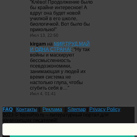
“
Клёво! Продолжение было
бы крайне интересное! А
вдруг она будет новой
училкой в его школе,
биологичкой. Вот было бы
прикольно!
”
Июл 13, 22:50
kirgam
на
МИР,ТРУД,МАЙ
И ОДНА СТРАНА!
: “
Ну так
войны и маскируют
бессмысленность
псевдоэкономики,
занимающая у людей их
время система не
настолько глупа, чтобы
сгубить себя в…
”
Июл 4, 01:41
FAQ
|
Контакты
|
Реклама
|
Sitemap
|
Privacy Policy
2023 © IstoriiPro.ru – литературный портал для
начинающих писателей!