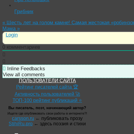
Грибник
«
Шесть лет на голом камне! Самая жестокая «робинзо
Мама
»
Login
0
комментариев
Inline Feedbacks
View all comments
ПОЛЬЗОВАТЕЛИ САЙТА
Рейтинг писателей сайта 🏆
Активность пользователей 🚀
ТОП-100 рейтинг публикаций ⭐
Вы писатель, поэт, начинающий автор?
Ищете где опубликовать свои работы в интернете?!
carsson.ru
← публиковать прозу
StihiRu.pro
← здесь поэзия и стихи