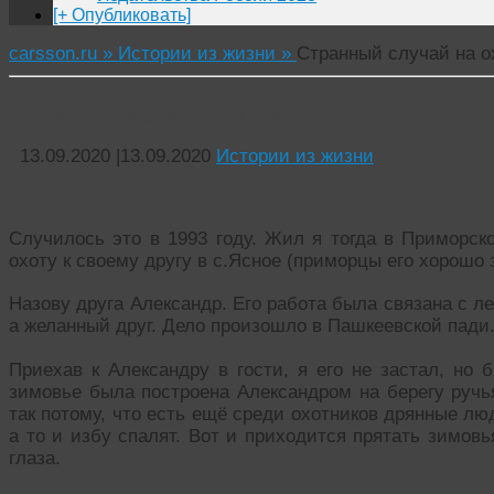
[+ Опубликовать]
carsson.ru »
Истории из жизни »
Странный случай на о
Странный случай на охоте
13.09.2020
|
13.09.2020
Истории из жизни
Случилось это в 1993 году. Жил я тогда в Приморско
охоту к своему другу в с.Ясное (приморцы его хорошо 
Назову друга Александр. Его работа была связана с ле
а желанный друг. Дело произошло в Пашкеевской пади
Приехав к Александру в гости, я его не застал, но 
зимовье была построена Александром на берегу ручь
так потому, что есть ещё среди охотников дрянные лю
а то и избу спалят. Вот и приходится прятать зимовь
глаза.