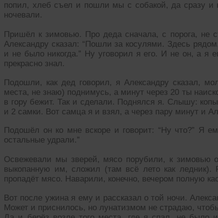
попил, хлеб съел и пошли мы с собакой, да сразу и 
ночевали.
Пришёл к зимовью. Про деда сначала, с порога, не с
Александру сказал: “Пошли за косулями. Здесь рядом.
и не было никогда.” Ну уговорил я его. И не он, а я 
прекрасно знал.
Подошли, как дед говорил, я Александру сказал, мол
места, не знаю) поднимусь, а минут через 20 ты наиско
в гору бежит. Так и сделали. Поднялся я. Слышу: коп
и 2 самки. Вот самца я и взял, а через пару минут и 
Подошёл он ко мне вскоре и говорит: “Ну что?” Я ему
остальные удрали.”
Освежевали мы зверей, мясо порубили, к зимовью о
выкопанную им, сложил (там всё лето как ледник).
пропадёт мясо. Наварили, конечно, вечером полную к
Вот после ужина я ему и рассказал о той ночи. Алекс
Может и приснилось, но лунатизмом не страдаю, чтобы
Да и берёз возле того места, где я спал, не было 