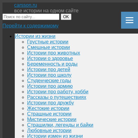
carsson.ru
все истории на одном сайте
OK
Перейти к содержимому
Истории из жизни
Грустные истории
Смешные истории
Истории про животных
Истории о здоровье
Беременность и роды
Истории про детей
Истории про школу
Студенческие годы
Истории про армию
Истории про работу, хобби
Рассказы о путешествиях
Истории про дружбу
Жестокие истории
Страшные истории
Мистические истории
Страшилки, легенды и байки
Любовные истории
Истории измен из жизни