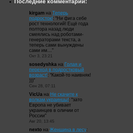
Последние комментарии:
kirgam
на
Теперь
подросток!
: “
Ни фига себе
рост технологий! Ещё года
полтора назад люди
смеялись над роботами-
генераторами текста, а
теперь сами вынуждены
сами им…
”
Окт 3, 23:21
sosedyshka
на
Голая и
переход в подростковый
возраст!
: “
Какой-то наивняк!
)))
”
Сен 28, 07:11
VicUa
на
Не скачите к
волкам,украинцы!
: “
зато
Европа не убивает
украинцев в оличии от
России
”
Авг 20, 13:45
nexto
на
Женщина в лесу
: