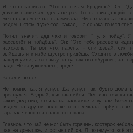
Я его спрашиваю: “Что по ночам бродишь?” Он: “Д
другом примечал здесь не раз. Ты-то приходящий, а 
меня совсем не настораживала. Ни его манера говорит
рядом. Потом я уже соображал, – а собака-то моя спит и
Попил, значит, дед чаю и говорит: “Ну, я пойду”. Я
рассветёт и пойдёшь”. Он: “Это тебе рассвета ждат
исхожены. Ты вот что, парень, – спи давай, сил н
выйдешь и к избе шустро придёшь. Сходите в ложбинк
наверх уйди, а он снизу по кустам пошебуршит, вот па
надо. Не хапужничаете, вроде.”
Встал и пошёл.
Не помню как я уснул. Да уснул так, будто дома 
проснулся. Бодрый, выспавшийся. Пёс хвостом виляет
какой дед пил, стояла на валежине и куском берест
рядом на другой полоске коры лежала горбушка хлеб
каравая чёрного и солью посыпана.
Главное, что чай не мог быть горячим, костерок неболь
чая на донышке, и остывший он. Я почему-то всё это