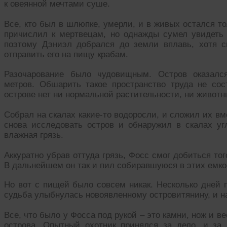
к овеянной мечтами суше.
Все, кто был в шлюпке, умерли, и в живых остался то
причислил к мертвецам, но однажды сумел увидеть
поэтому Дэниэл добрался до земли вплавь, хотя 
отправить его на пищу крабам.
Разочарование было чудовищным. Остров оказалс
метров. Обшарить такое пространство труда не сос
острове нет ни нормальной растительности, ни животны
Собрал на скалах какие-то водоросли, и сложил их в
снова исследовать остров и обнаружил в скалах угл
влажная грязь.
Аккуратно убрав оттуда грязь, Фосс смог добиться тог
В дальнейшем он так и пил собиравшуюся в этих емко
Но вот с пищей было совсем никак. Несколько дней 
судьба улыбнулась новоявленному островитянину, и н
Все, что было у Фосса под рукой – это камни, нож и ве
острова. Опытный охотник принялся за дело, и за 