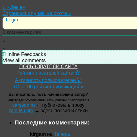
«
«Иные»
Странный случай на охоте
»
Login
0
комментариев
Inline Feedbacks
View all comments
ПОЛЬЗОВАТЕЛИ САЙТА
Рейтинг писателей сайта 🏆
Активность пользователей 🚀
ТОП-100 рейтинг публикаций ⭐
Вы писатель, поэт, начинающий автор?
Ищете где опубликовать свои работы в интернете?!
carsson.ru
← публиковать прозу
StihiRu.pro
← здесь поэзия и стихи
Последние комментарии:
kirgam
на
Теперь