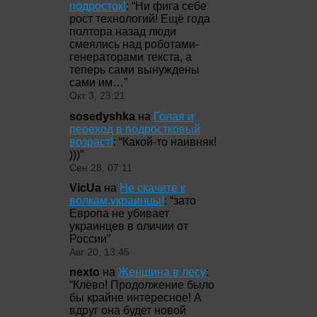
подросток!
: “
Ни фига себе
рост технологий! Ещё года
полтора назад люди
смеялись над роботами-
генераторами текста, а
теперь сами вынуждены
сами им…
”
Окт 3, 23:21
sosedyshka
на
Голая и
переход в подростковый
возраст!
: “
Какой-то наивняк!
)))
”
Сен 28, 07:11
VicUa
на
Не скачите к
волкам,украинцы!
: “
зато
Европа не убивает
украинцев в оличии от
России
”
Авг 20, 13:45
nexto
на
Женщина в лесу
:
“
Клёво! Продолжение было
бы крайне интересное! А
вдруг она будет новой