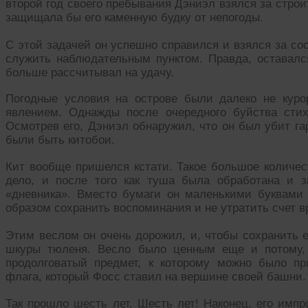
второй год своего пребывания Дэниэл взялся за строи
защищала бы его каменную будку от непогоды.
С этой задачей он успешно справился и взялся за со
служить наблюдательным пунктом. Правда, оставался
больше рассчитывал на удачу.
Погодные условия на острове были далеко не кур
явлением. Однажды после очередного буйства стих
Осмотрев его, Дэниэл обнаружил, что он был убит га
были быть китобои.
Кит вообще пришелся кстати. Такое большое количес
дело, и после того как туша была обработана и 
«дневника». Вместо бумаги он маленькими буквами 
образом сохранить воспоминания и не утратить счет в
Этим веслом он очень дорожил, и, чтобы сохранить е
шкуры тюленя. Весло было ценным еще и потому, 
продолговатый предмет, к которому можно было пр
флага, который Фосс ставил на вершине своей башни.
Так прошло шесть лет. Шесть лет! Наконец, его импр