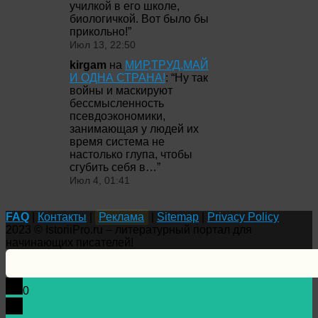
училкой в его школе,
биологичкой. Вот было бы
прикольно!
”
Июл 13, 22:50
kirgam
на
МИР,ТРУД,МАЙ
И ОДНА СТРАНА!
: “
Ну так
войны и маскируют
бессмысленность
псевдоэкономики,
занимающая у людей их
время система не
настолько глупа, чтобы
сгубить себя в…
”
Июл 4, 01:41
FAQ
|
Контакты
|
Реклама
|
Sitemap
|
Privacy Policy
2023 © IstoriiPro.ru – литературный портал для
начинающих писателей!
0