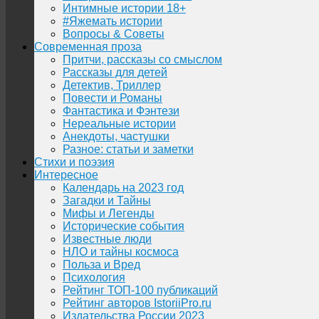
Интимные истории 18+
#Яжемать истории
Вопросы & Советы
Современная проза
Притчи, рассказы со смыслом
Рассказы для детей
Детектив, Триллер
Повести и Романы
Фантастика и Фэнтези
Нереальные истории
Анекдоты, частушки
Разное: статьи и заметки
Стихи и поэзия
Интересное
Календарь на 2023 год
Загадки и Тайны
Мифы и Легенды
Исторические события
Известные люди
НЛО и тайны космоса
Польза и Вред
Психология
Рейтинг ТОП-100 публикаций
Рейтинг авторов IstoriiPro.ru
Издательства России 2023