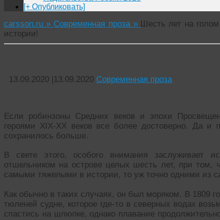
[+ Опубликовать]
carsson.ru »
Современная проза »
Шесть лет на голом
истории!
Шесть лет на голом камне! Самая жестокая «р
13.09.2020
|
13.09.2020
Современная проза
Если робинзоны Средних веков и эпохи Просвещен
героями XIX-ХХ веков все более достоверно. Да и 
сохранилось больше.
В свете этого, особого внимания заслуживает и
отшельником на острове целых шесть лет, при том, 
самыми тяжелыми в истории, то уж точно одними из 
Как обычно в таких случаях, он был моряком. В 1809 
тюленей судне, которое где-то в северных водах возь
спастись на шлюпке, однако плавание продолжительно