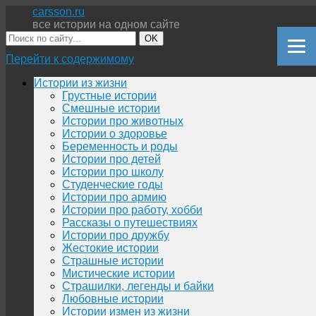
carsson.ru
все истории на одном сайте
OK
Перейти к содержимому
Истории из жизни
Грустные истории
Смешные истории
Истории про животных
Истории о здоровье
Беременность и роды
Истории про детей
Истории про школу
Студенческие годы
Истории про армию
Истории про работу, хобби
Рассказы о путешествиях
Истории про дружбу
Жестокие истории
Страшные истории
Мистические истории
Страшилки, легенды и байки
Любовные истории
Истории измен из жизни