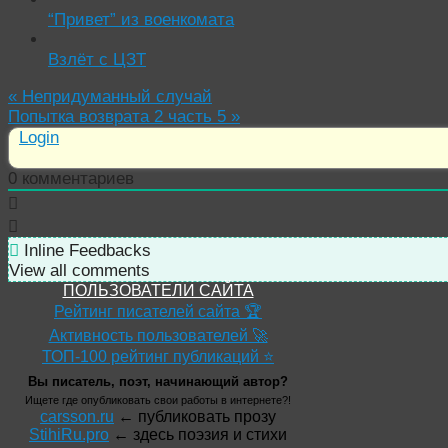
“Привет” из военкомата
Взлёт с ЦЗТ
«
Непридуманный случай
Попытка возврата 2 часть 5
»
Login
0
комментариев
Inline Feedbacks
View all comments
ПОЛЬЗОВАТЕЛИ САЙТА
Рейтинг писателей сайта 🏆
Активность пользователей 🚀
ТОП-100 рейтинг публикаций ⭐
Вы писатель, поэт, начинающий автор?
Ищете где опубликовать свои работы в интернете?!
carsson.ru
← публиковать прозу
StihiRu.pro
← здесь поэзия и стихи