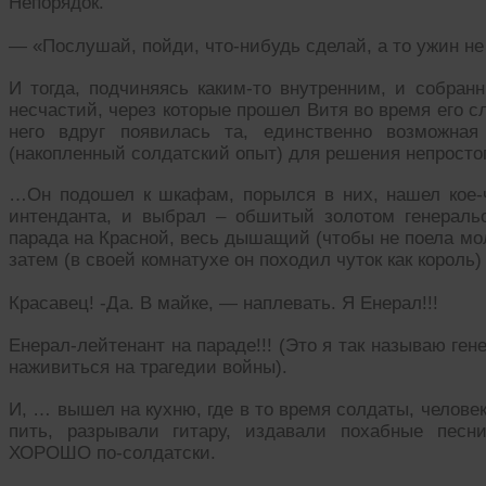
Непорядок.
— «Послушай, пойди, что-нибудь сделай, а то ужин не
И тогда, подчиняясь каким-то внутренним, и собран
несчастий, через которые прошел Витя во время его сл
него вдруг появилась та, единственно возможная
(накопленный солдатский опыт) для решения непросто
…Он подошел к шкафам, порылся в них, нашел кое-ч
интенданта, и выбрал – обшитый золотом генераль
парада на Красной, весь дышащий (чтобы не поела мол
затем (в своей комнатухе он походил чуток как король) 
Красавец! -Да. В майке, — наплевать. Я Енерал!!!
Енерал-лейтенант на параде!!! (Это я так называю ге
наживиться на трагедии войны).
И, … вышел на кухню, где в то время солдаты, челове
пить, разрывали гитару, издавали похабные песни
ХОРОШО по-солдатски.