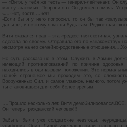
— «Витя, у тебя же тесть — генерал-лейтенант. Он с
массу знакомых. Попроси его. Он должен помочь. Устр
«…-Нет, Костя,…нет!
-Если бы я у него попросил, то он бы так «запузыр
дальше., и поэтому я как ни будь сам. Редкостная скот
Витя оказался прав – эта «редкостная скотина», узна
сделала по-своему. Отправила его по «знакомству» н
несмотря на его семейно-родственные отношения….Хот
Но суть рассказа не в этом. Служить в Армии долж
имеющий противопоказаний по причине здоровья.
находились в одинаковом положении. Это нормальный
нашей стране.Все мы проходим это, со сложност
Вооруженных Сил, и самое главное, немного, потом уж
ты становишься для себя более зрелым.
….Прошло несколько лет. Витя демобилизовался.ВСЕ.
Он теперь гражданский человек!!!
Забыты были уже солдатские невзгоды, неурядицы
униформа. Они с Лидой уже давно жили отдельно от 