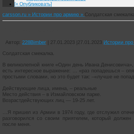
[+ Опубликовать]
carsson.ru »
Истории про армию »
Солдатская смекалк
Солдатская смекалка
Автор:
228Bimber
|
27.01.2023
|
27.01.2023
Истории про
Солдатская смекалка.
В великолепной книге «Один день Ивана Денисовича», 
есть интересное выражение: … «раз попадешься – опя
простыми словами, но это будет так: –«лучше не попад
Действующие лица, имена, – реальные
Место действия – в Измайловском парке.
Возрастдействующих лиц — 19-25 лет.
…Я пришел из Армии в 1974 году, где отслужил отечес
разговорился со своим приятелем, который должен 
после меня.