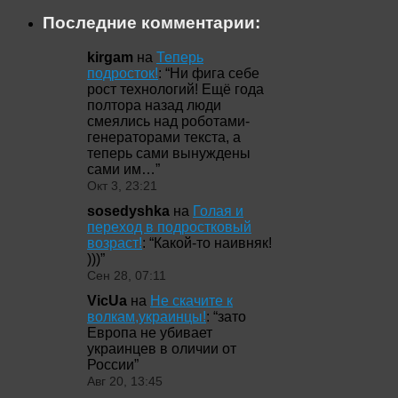
Последние комментарии:
kirgam
на
Теперь
подросток!
: “
Ни фига себе
рост технологий! Ещё года
полтора назад люди
смеялись над роботами-
генераторами текста, а
теперь сами вынуждены
сами им…
”
Окт 3, 23:21
sosedyshka
на
Голая и
переход в подростковый
возраст!
: “
Какой-то наивняк!
)))
”
Сен 28, 07:11
VicUa
на
Не скачите к
волкам,украинцы!
: “
зато
Европа не убивает
украинцев в оличии от
России
”
Авг 20, 13:45