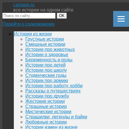
carsson.ru
все истории на одном сайте
OK
Перейти к содержимому
Истории из жизни
Грустные истории
Смешные истории
Истории про животных
Истории о здоровье
Беременность и роды
Истории про детей
Истории про школу
Студенческие годы
Истории про армию
Истории про работу, хобби
Рассказы о путешествиях
Истории про дружбу
Жестокие истории
Страшные истории
Мистические истории
Страшилки, легенды и байки
Любовные истории
Истории измен из жизни