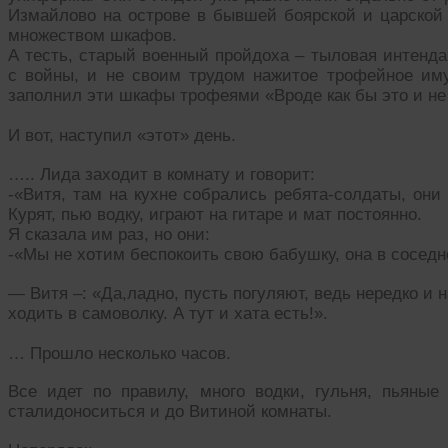
Измайлово на острове в бывшей боярской и царской 
множеством шкафов.
А тесть, старый военный пройдоха – тыловая интенда
с войны, и не своим трудом нажитое трофейное иму
заполнил эти шкафы трофеями «Вроде как бы это и не
И вот, наступил «этот» день.
….. Лида заходит в комнату и говорит:
-«Витя, там на кухне собрались ребята-солдаты, они 
Курят, пью водку, играют на гитаре и мат постоянно.
Я сказала им раз, но они:
-«Мы не хотим беспокоить свою бабушку, она в соседн
— Витя –: «Да,ладно, пусть погуляют, ведь нередко и
ходить в самоволку. А тут и хата есть!».
… Прошло несколько часов.
Все идет по правилу, много водки, гульня, пьяные
сталидоноситься и до Витиной комнаты.