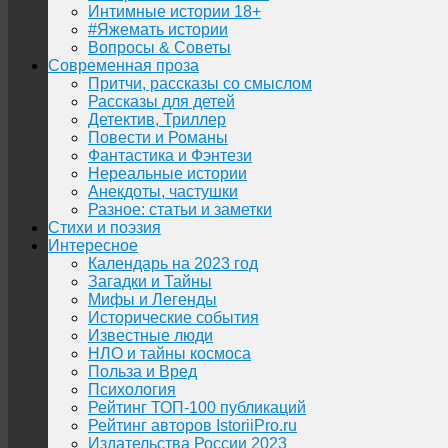
Интимные истории 18+
#Яжемать истории
Вопросы & Советы
Современная проза
Притчи, рассказы со смыслом
Рассказы для детей
Детектив, Триллер
Повести и Романы
Фантастика и Фэнтези
Нереальные истории
Анекдоты, частушки
Разное: статьи и заметки
Стихи и поэзия
Интересное
Календарь на 2023 год
Загадки и Тайны
Мифы и Легенды
Исторические события
Известные люди
НЛО и тайны космоса
Польза и Вред
Психология
Рейтинг ТОП-100 публикаций
Рейтинг авторов IstoriiPro.ru
Издательства России 2023