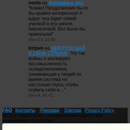
nexto
на
Женщина в лесу
:
“
Клёво! Продолжение было
бы крайне интересное! А
вдруг она будет новой
училкой в его школе,
биологичкой. Вот было бы
прикольно!
”
Июл 13, 22:50
kirgam
на
МИР,ТРУД,МАЙ
И ОДНА СТРАНА!
: “
Ну так
войны и маскируют
бессмысленность
псевдоэкономики,
занимающая у людей их
время система не
настолько глупа, чтобы
сгубить себя в…
”
Июл 4, 01:41
FAQ
|
Контакты
|
Реклама
|
Sitemap
|
Privacy Policy
2023 © IstoriiPro.ru – литературный портал для
начинающих писателей!