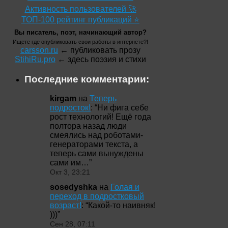
Активность пользователей 🚀
ТОП-100 рейтинг публикаций ⭐
Вы писатель, поэт, начинающий автор?
Ищете где опубликовать свои работы в интернете?!
carsson.ru
← публиковать прозу
StihiRu.pro
← здесь поэзия и стихи
Последние комментарии:
kirgam
на
Теперь
подросток!
: “
Ни фига себе
рост технологий! Ещё года
полтора назад люди
смеялись над роботами-
генераторами текста, а
теперь сами вынуждены
сами им…
”
Окт 3, 23:21
sosedyshka
на
Голая и
переход в подростковый
возраст!
: “
Какой-то наивняк!
)))
”
Сен 28, 07:11