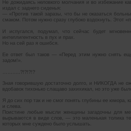
Не дожидаясь неловкого молчания и во избежание кав
издал с заднего сиденья:
— «Против такой заразы, что бы не оказаться больны
смаком. Потом нужно сразу глубоко вздохнуть. Этот «п
И испугался, подумал, что сейчас будет мгновенн
интеллигентность в пух и прах.
Но на сей раз я ошибся.
Ее ответ был таков — «Перед этим нужно снять ещ
задом!».
………..?!?!?!?
Зная говорившую достаточно долго, и НИКОГДА не ожи
вдобавок тихонько слащаво захихикал, но это уже был
Я до сих пор так и не смог понять глубины ее юмора, к
и слева.
Поистине любые мысли женщины загадочны для меня
вырываются в виде слов, — это маленькая толика те
которых мне суждено было услышать.