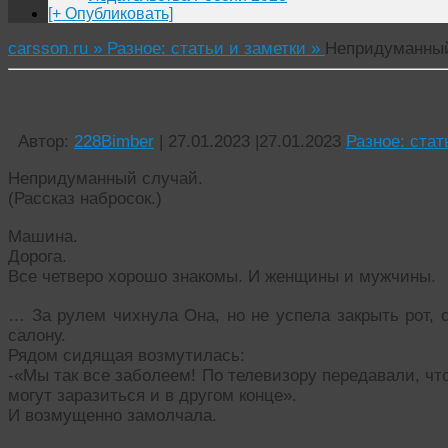
[+ Опубликовать]
carsson.ru »
Разное: статьи и заметки »
Непридуманны
Непридуманный случай
Автор:
228Bimber
|
27.01.2023
|
27.01.2023
Разное: стат
Непридуманный случай.
(Рассказ набросок.)
Машина.
Дорога.
Все четверо хорошо знакомы. И женщины и мужчины.
… За рулем чихнула Она, но не успела закрыть рот, 
салону.
Рядом сидящая возмутилась:
-«Мы так все заболеем! По телевизору передавали, что
могут заразиться и в другом конце».
И возмущенно замолчала.