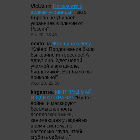
VicUa
на
Не скачите к
волкам,украинцы!
: “
зато
Европа не убивает
украинцев в оличии от
России
”
Авг 20, 13:45
nexto
на
Женщина в лесу
:
“
Клёво! Продолжение было
бы крайне интересное! А
вдруг она будет новой
училкой в его школе,
биологичкой. Вот было бы
прикольно!
”
Июл 13, 22:50
kirgam
на
МИР,ТРУД,МАЙ
И ОДНА СТРАНА!
: “
Ну так
войны и маскируют
бессмысленность
псевдоэкономики,
занимающая у людей их
время система не
настолько глупа, чтобы
сгубить себя в…
”