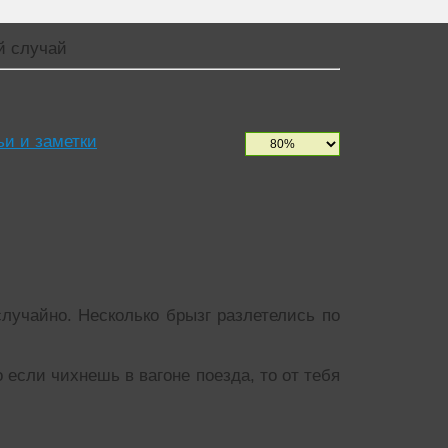
й случай
ьи и заметки
случайно. Несколько брызг разлетелись по
 если чихнешь в вагоне поезда, то от тебя