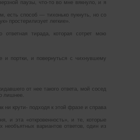
ерзной паузы, что-то во мне вякнуло, и я
м, есть способ — тихонько пукнуть, но со
ук» простерилизует легкие».
о ответная тирада, которая сотрет мою
е и портки, и повернуться с чихнувшему
давшего от нее такого ответа, мой сосед
о лишнее.
ак ни крути- подходя к этой фразе и справа
, и эта «откровенность», и те, которые
х необъятных вариантов ответов, один из