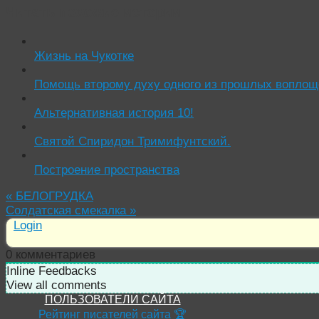
Читать похожие истории:
Жизнь на Чукотке
Помощь второму духу одного из прошлых воплоще
Альтернативная история 10!
Святой Спиридон Тримифунтский.
Построение пространства
«
БЕЛОГРУДКА
Солдатская смекалка
»
Login
0
комментариев
Inline Feedbacks
View all comments
ПОЛЬЗОВАТЕЛИ САЙТА
Рейтинг писателей сайта 🏆