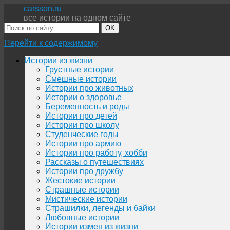
carsson.ru
все истории на одном сайте
OK
Перейти к содержимому
Истории из жизни
Грустные истории
Смешные истории
Истории про животных
Истории о здоровье
Беременность и роды
Истории про детей
Истории про школу
Студенческие годы
Истории про армию
Истории про работу, хобби
Рассказы о путешествиях
Истории про дружбу
Жестокие истории
Страшные истории
Мистические истории
Страшилки, легенды и байки
Любовные истории
Истории измен из жизни