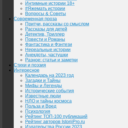
Интимные истории 18+
#Яжемать истории
Вопросы & Советы
Современная проза
Притчи, рассказы со смыслом
Рассказы для детей
Детектив, Триллер
Повести и Романы
Фантастика и Фэнтези
Нереальные истории
Анекдоты, частушки
Разное: статьи и заметки
Стихи и поэзия
Интересное
Календарь на 2023 год
Загадки и Тайны
Мифы и Легенды
Исторические события
Известные люди
НЛО и тайны космоса
Польза и Вред
Психология
Рейтинг ТОП-100 публикаций
Рейтинг авторов IstoriiPro.ru
Издательства России 2023