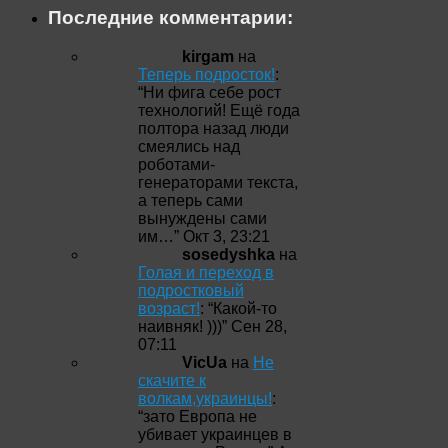
Последние комментарии:
kirgam
на
Теперь подросток!
:
“
Ни фига себе рост
технологий! Ещё года
полтора назад люди
смеялись над
роботами-
генераторами текста,
а теперь сами
вынуждены сами
им…
”
Окт 3, 23:21
sosedyshka
на
Голая и переход в
подростковый
возраст!
: “
Какой-то
наивняк! )))
”
Сен 28,
07:11
VicUa
на
Не
скачите к
волкам,украинцы!
:
“
зато Европа не
убивает украинцев в