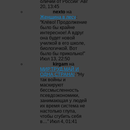
оличии от России
”
Авг
20, 13:45
nexto
на
Женщина в лесу
:
“
Клёво! Продолжение
было бы крайне
интересное! А вдруг
она будет новой
училкой в его школе,
биологичкой. Вот
было бы прикольно!
”
Июл 13, 22:50
kirgam
на
МИР,ТРУД,МАЙ И
ОДНА СТРАНА!
: “
Ну
так войны и
маскируют
бессмысленность
псевдоэкономики,
занимающая у людей
их время система не
настолько глупа,
чтобы сгубить себя
в…
”
Июл 4, 01:41