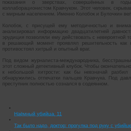
показания о зверствах, совершённых в годы
коллаборационистом Кравчуком. Этот человек, скрыва
с мирным населением. Именно Колобок и Булочкин вел
Колобок, с присущей ему методичностью и внима
анализировал информацию двадцатилетней давности
эрудиция позволяли ему действовать с невероятной т
в решающий момент проявлял решительность как в
противостоял хитрый и опытный враг.
Под видом журналиста-международника, бесстрашны
этот сложный детективный клубок. Чтобы окончательно
к небольшой хитрости: как бы невзначай разбил 
обнаружились отпечатки пальцев Кравчука. Под дав
преступник полностью сознался в содеянном.
Читать похожие истории:
Наёмный убийца. 11
Так было надо, доктор: прогулка под руку с убийц