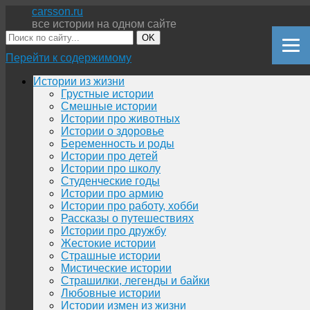
carsson.ru
все истории на одном сайте
OK
Перейти к содержимому
Истории из жизни
Грустные истории
Смешные истории
Истории про животных
Истории о здоровье
Беременность и роды
Истории про детей
Истории про школу
Студенческие годы
Истории про армию
Истории про работу, хобби
Рассказы о путешествиях
Истории про дружбу
Жестокие истории
Страшные истории
Мистические истории
Страшилки, легенды и байки
Любовные истории
Истории измен из жизни