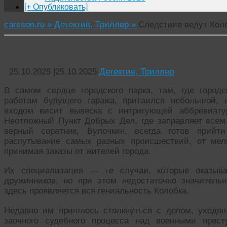
[+ Опубликовать]
carsson.ru »
Детектив, Триллер »
Следствие ведут Кол
Следствие ведут Колобки. Охотники за нацист
25.10.2025
|
25.10.2025
Детектив, Триллер
В самом сердце городского парка, там, где город
работам будущего гаража, притаился небольшой, 
входом висит вывеска с интригующей аббревиату
Неотложный Пункт Добрых Дел, где заправляет всем
верный соратник, Булочкин, всегда готов прий
распутывание самых разных происшествий, от мел
принимая заказы от жителей города.
Их специализация — те случаи, которые оказыв
дружинников, но при этом недостаточно значител
здесь проявляется вся гениальность Колобка.
Недавно им пришлось столкнуться с делом, уходя
заочного судебного процесса над военными прест