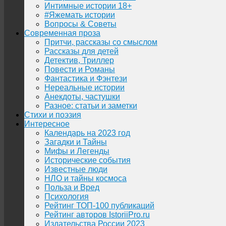
Интимные истории 18+
#Яжемать истории
Вопросы & Советы
Современная проза
Притчи, рассказы со смыслом
Рассказы для детей
Детектив, Триллер
Повести и Романы
Фантастика и Фэнтези
Нереальные истории
Анекдоты, частушки
Разное: статьи и заметки
Стихи и поэзия
Интересное
Календарь на 2023 год
Загадки и Тайны
Мифы и Легенды
Исторические события
Известные люди
НЛО и тайны космоса
Польза и Вред
Психология
Рейтинг ТОП-100 публикаций
Рейтинг авторов IstoriiPro.ru
Издательства России 2023