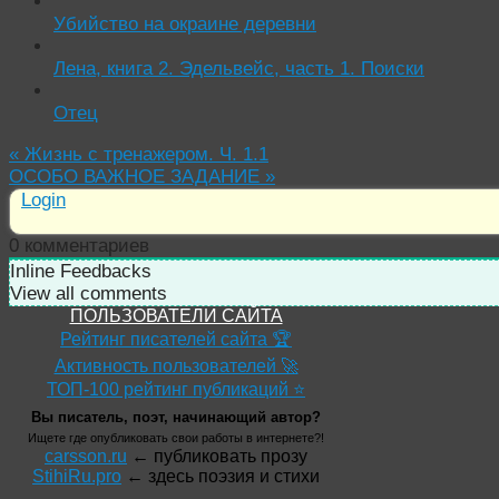
Убийство на окраине деревни
Лена, книга 2. Эдельвейс, часть 1. Поиски
Отец
«
Жизнь с тренажером. Ч. 1.1
ОСОБО ВАЖНОЕ ЗАДАНИЕ
»
Login
0
комментариев
Inline Feedbacks
View all comments
ПОЛЬЗОВАТЕЛИ САЙТА
Рейтинг писателей сайта 🏆
Активность пользователей 🚀
ТОП-100 рейтинг публикаций ⭐
Вы писатель, поэт, начинающий автор?
Ищете где опубликовать свои работы в интернете?!
carsson.ru
← публиковать прозу
StihiRu.pro
← здесь поэзия и стихи