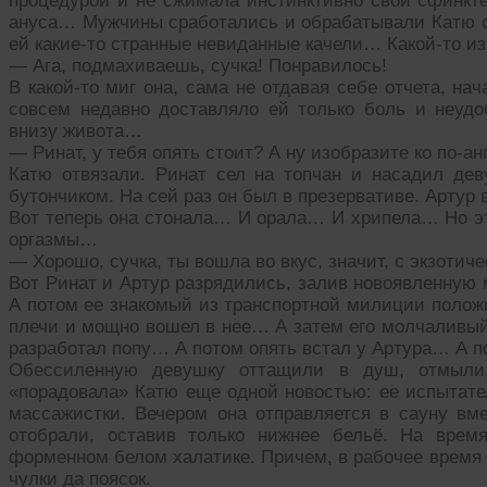
процедурой и не сжимала инстинктивно свои сфинкте
ануса… Мужчины сработались и обрабатывали Катю с
ей какие-то странные невиданные качели… Какой-то и
— Ага, подмахиваешь, сучка! Понравилось!
В какой-то миг она, сама не отдавая себе отчета, на
совсем недавно доставляло ей только боль и неудо
внизу живота…
— Ринат, у тебя опять стоит? А ну изобразите ко по-а
Катю отвязали. Ринат сел на топчан и насадил де
бутончиком. На сей раз он был в презервативе. Артур
Вот теперь она стонала… И орала… И хрипела… Но эт
оргазмы…
— Хорошо, сучка, ты вошла во вкус, значит, с экзотич
Вот Ринат и Артур разрядились, залив новоявленную
А потом ее знакомый из транспортной милиции положи
плечи и мощно вошел в нее… А затем его молчаливый
разработал попу… А потом опять встал у Артура… А 
Обессиленную девушку оттащили в душ, отмыли,
«порадовала» Катю еще одной новостью: ее испытате
массажистки. Вечером она отправляется в сауну вм
отобрали, оставив только нижнее бельё. На врем
форменном белом халатике. Причем, в рабочее время 
чулки да поясок.