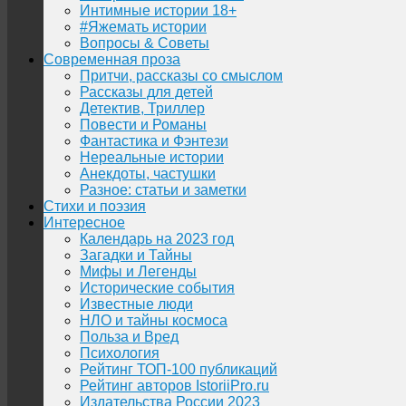
Интимные истории 18+
#Яжемать истории
Вопросы & Советы
Современная проза
Притчи, рассказы со смыслом
Рассказы для детей
Детектив, Триллер
Повести и Романы
Фантастика и Фэнтези
Нереальные истории
Анекдоты, частушки
Разное: статьи и заметки
Стихи и поэзия
Интересное
Календарь на 2023 год
Загадки и Тайны
Мифы и Легенды
Исторические события
Известные люди
НЛО и тайны космоса
Польза и Вред
Психология
Рейтинг ТОП-100 публикаций
Рейтинг авторов IstoriiPro.ru
Издательства России 2023