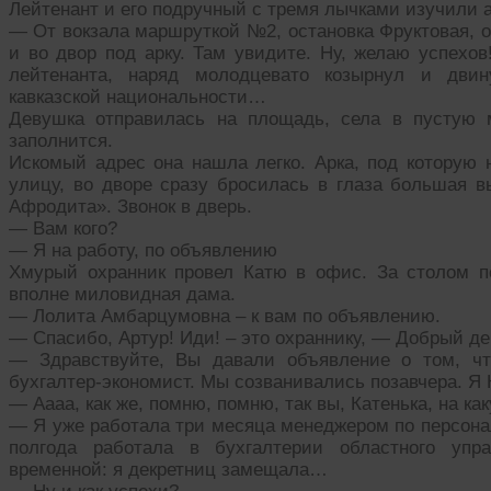
Лейтенант и его подручный с тремя лычками изучили 
— От вокзала маршруткой №2, остановка Фруктовая, о
и во двор под арку. Там увидите. Ну, желаю успехо
лейтенанта, наряд молодцевато козырнул и дви
кавказской национальности…
Девушка отправилась на площадь, села в пустую 
заполнится.
Искомый адрес она нашла легко. Арка, под которую 
улицу, во дворе сразу бросилась в глаза большая в
Афродита». Звонок в дверь.
— Вам кого?
— Я на работу, по объявлению
Хмурый охранник провел Катю в офис. За столом п
вполне миловидная дама.
— Лолита Амбарцумовна – к вам по объявлению.
— Спасибо, Артур! Иди! – это охраннику, — Добрый де
— Здравствуйте, Вы давали объявление о том, ч
бухгалтер-экономист. Мы созванивались позавчера. Я 
— Аааа, как же, помню, помню, так вы, Катенька, на к
— Я уже работала три месяца менеджером по персонал
полгода работала в бухгалтерии областного упр
временной: я декретниц замещала…