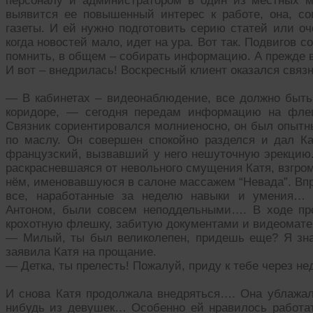
персоналу и администратором в один из местных м
выявится ее повышенный интерес к работе, она, сог
газеты. И ей нужно подготовить серию статей или оч
когда новостей мало, идет на ура. Вот так. Подвигов с
помнить, в общем – собирать информацию. А прежде 
И вот – внедрилась! Воскресный клиент оказался свя
— В кабинетах – видеонаблюдение, все должно быть
коридоре, — сегодня передам информацию на фле
Связник сориентировался молниеносно, он был опытн
по маслу. Он совершен спокойно разделся и дал К
французский, вызвавший у него нешуточную эрекцию. 
раскрасневшаяся от невольного смущения Катя, взгром
нём, именовавшуюся в салоне массажем “Невада”. Впр
все, наработанные за неделю навыки и умения… 
Антоном, были совсем неподдельными…. В ходе пр
крохотную флешку, забитую документами и видеомат
— Милый, ты был великолепен, придешь еще? Я зна
заявила Катя на прощание.
— Детка, ты прелесть! Пожалуй, приду к тебе через не
И снова Катя продолжала внедряться…. Она ублажал
нибудь из девушек… Особенно ей нравилось работат