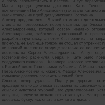
А потом переместились в бассейн, и тут обработан
Маши торпеда целиком досталось Кате. Точнее –
почтеннейший Петр Анисимович (так звали Катиного в
были отнюдь не игрой для ублажения Господина…
А вечер продолжался… В какой-то момент джентльм
стояла на четвереньках перед статным, до блеск
Александровичем, который совсем недавно отпр
Александровича, заботливо упакованный в презер
разработанную киску, а потом был решительно напр
пискнула, её анус еще толком не отошел от утренних 
но звонкий шлепок по ягодице заставил ее полность
достоинства Сергея Александровича… А тут еще 
гостеприимно раскинула бедра, и Кате было пре
следующего кавалера… Кавалера, которого все звали 
к Ритиной киске Таня своими губками… А Маша сладо
Петра Анисимовича и, кажется, Фёдора Алексеевича… 
колышках довелось поскакать и самой Кате….
Словом, вечер удался… Под утро дорогие гост
предварительно до блеска вылизаны их самочками, в
убыли с чувством глубочайшего удовлетворения. Уста
девушки, получили возможность отдохнуть. Наскоро 
одеваясь, бухнулись спать в комнате отдыха…