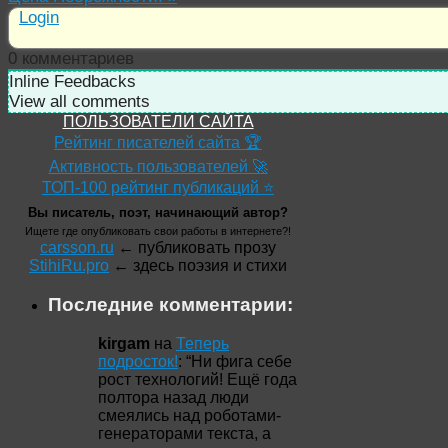
Login
0
комментариев
Inline Feedbacks
View all comments
ПОЛЬЗОВАТЕЛИ САЙТА
Рейтинг писателей сайта 🏆
Активность пользователей 🚀
ТОП-100 рейтинг публикаций ⭐
Вы писатель, поэт, начинающий автор?
Ищете где опубликовать свои работы в интернете?!
carsson.ru
← публиковать прозу
StihiRu.pro
← здесь поэзия и стихи
Последние комментарии:
kirgam
на
Теперь
подросток!
: “
Ни фига себе
рост технологий! Ещё года
полтора назад люди
смеялись над роботами-
генераторами текста, а