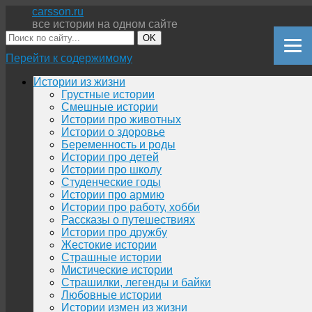
carsson.ru
все истории на одном сайте
OK
Перейти к содержимому
Истории из жизни
Грустные истории
Смешные истории
Истории про животных
Истории о здоровье
Беременность и роды
Истории про детей
Истории про школу
Студенческие годы
Истории про армию
Истории про работу, хобби
Рассказы о путешествиях
Истории про дружбу
Жестокие истории
Страшные истории
Мистические истории
Страшилки, легенды и байки
Любовные истории
Истории измен из жизни