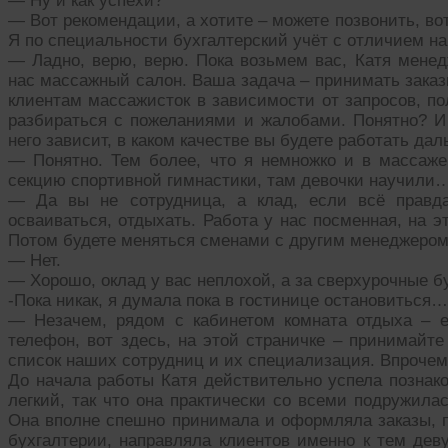
— Ну и как успехи?
— Вот рекомендации, а хотите – можете позвонить, в
Я по специальности бухгалтерский учёт с отличием на
— Ладно, верю, верю. Пока возьмем вас, Катя менед
нас массажный салон. Ваша задача – принимать заказ
клиентам массажисток в зависимости от запросов, по
разбираться с пожеланиями и жалобами. Понятно? И
него зависит, в каком качестве вы будете работать дал
— Понятно. Тем более, что я немножко и в массаже
секцию спортивной гимнастики, там девочки научили
— Да вы не сотрудница, а клад, если всё правда
осваиваться, отдыхать. Работа у нас посменная, на э
Потом будете меняться сменами с другим менеджером.
— Нет.
— Хорошо, оклад у вас неплохой, а за сверхурочные бу
-Пока никак, я думала пока в гостинице остановиться…
— Незачем, рядом с кабинетом комната отдыха – е
телефон, вот здесь, на этой страничке – принимайте 
список наших сотрудниц и их специализация. Впрочем,
До начала работы Катя действительно успела познак
легкий, так что она практически со всеми подружила
Она вполне спешно принимала и оформляла заказы, п
бухгалтерии, направляла клиентов именно к тем де