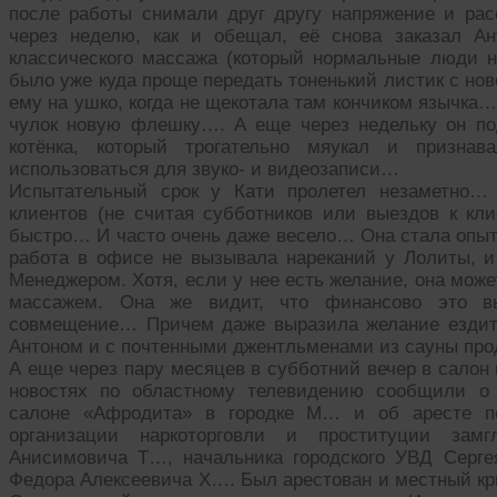
после работы снимали друг другу напряжение и р
через неделю, как и обещал, её снова заказал А
классического массажа (который нормальные люди н
было уже куда проще передать тоненький листик с но
ему на ушко, когда не щекотала там кончиком язычка…
чулок новую флешку…. А еще через недельку он по
котёнка, который трогательно мяукал и призн
использоваться для звуко- и видеозаписи…
Испытательный срок у Кати пролетел незаметно…
клиентов (не считая субботников или выездов к кл
быстро… И часто очень даже весело… Она стала опыт
работа в офисе не вызывала нареканий у Лолиты, и 
Менеджером. Хотя, если у нее есть желание, она мож
массажем. Она же видит, что финансово это вы
совмещение… Причем даже выразила желание ездить
Антоном и с почтенными джентльменами из сауны п
А еще через пару месяцев в субботний вечер в салон
новостях по областному телевидению сообщили о
салоне «Афродита» в городке М… и об аресте п
организации наркоторговли и проституции замг
Анисимовича Т…, начальника городского УВД Серге
Федора Алексеевича Х…. Был арестован и местный кр