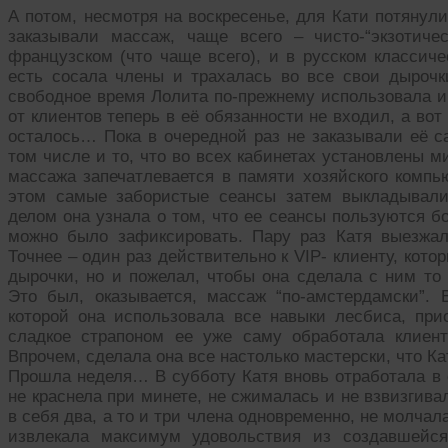
А потом, несмотря на воскресенье, для Кати потяну
заказывали массаж, чаще всего – чисто-“экзотиче
французском (что чаще всего), и в русском классиче
есть сосала члены и трахалась во все свои дыроч
свободное время Лолита по-прежнему использовала и
от клиентов теперь в её обязанности не входил, а вот 
осталось… Пока в очередной раз не заказывали её са
том числе и то, что во всех кабинетах установлены 
массажа запечатлевается в памяти хозяйского компь
этом самые забористые сеансы затем выкладывал
делом она узнала о том, что ее сеансы пользуются 
можно было зафиксировать. Пару раз Катя выезжал
Точнее – один раз действительно к VIP- клиенту, кот
дырочки, но и пожелал, чтобы она сделала с ним то
Это был, оказывается, массаж “по-амстердамски”.
которой она использовала все навыки лесбиса, пр
сладкое страпоном ее уже саму обработала клиент
Впрочем, сделала она все настолько мастерски, что Ка
Прошла неделя… В субботу Катя вновь отработала в 
не краснела при минете, не сжималась и не взвизгива
в себя два, а то и три члена одновременно, не молча
извлекала максимум удовольствия из создавшей