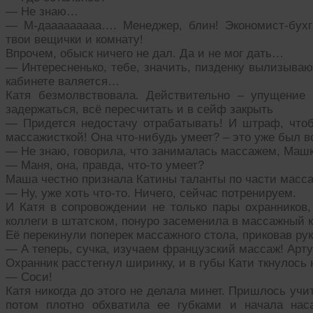
— Не знаю…
— М-дааааааааа…. Менеджер, блин! Экономист-бухг
твои вещички и комнату!
Впрочем, обыск ничего не дал. Да и не мог дать…
— Интересненько, тебе, значить, пизденку вылизываю
кабинете валяется…
Катя безмолвствовала. Действительно – упущение
задержаться, всё пересчитать и в сейф закрыть
— Придется недостачу отрабатывать! И штраф, что
массажисткой! Она что-нибудь умеет? – это уже был в
— Не знаю, говорила, что занималась массажем, Машк
— Маня, она, правда, что-то умеет?
Маша честно признала Катины таланты по части мас
— Ну, уже хоть что-то. Ничего, сейчас потренируем.
И Катя в сопровождении не только пары охранников, 
коллеги в штатском, понуро засеменила в массажный к
Её перекинули поперек массажного стола, приковав руки
— А теперь, сучка, изучаем французский массаж! Арту
Охранник расстегнул ширинку, и в губы Кати ткнулось
— Соси!
Катя никогда до этого не делала минет. Пришлось учи
потом плотно обхватила ее губками и начала нас