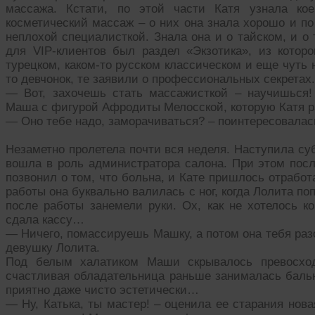
массажа. Кстати, по этой части Катя узнала кое
косметический массаж – о них она знала хорошо и по
неплохой специалисткой. Знала она и о тайском, и о
для VIP-клиентов был раздел «Экзотика», из которо
турецком, каком-то русском классическом и еще чуть
то девчонок, те заявили о профессиональных секретах.
— Вот, захочешь стать массажисткой – научишься!
Маша с фигурой Афродиты Мелосской, которую Катя р
— Оно тебе надо, заморачиваться? – поинтересовалас
Незаметно пролетела почти вся неделя. Наступила су
вошла в роль администратора салона. При этом пос
позвонил о том, что больна, и Кате пришлось отрабо
работы она буквально валилась с ног, когда Лолита п
после работы занемели руки. Ох, как не хотелось 
сдала кассу…
— Ничего, помассируешь Машку, а потом она тебя раз
девушку Лолита.
Под белым халатиком Маши скрывалось превосходн
счастливая обладательница раньше занималась бал
приятно даже чисто эстетически…
— Ну, Катька, ты мастер! – оценила ее старания нов