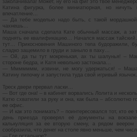
заколачивала! Может, ну его на фиг это твое менедже
Катина фигурка, более миниатюрная, но ничуть 
впечатление…
— Да тебе моделью надо быть, с такой мордашкой 
чахнешь…
Маша сначала сделала Кате обычный массаж, а зат
поднять ее квалификацию… Начался массаж тайский…
тут… Прикосновения Машиного тела будоражили, бу
сладко защемило в груди и заныло в паху…
— Ой, да ты тут мокренькая, ах ты шалунья! – Ма
стороне бедра, и Катя невольно застонала…
— Ммммммм, извини, не могу удержаться! – Маша
Катину пипочку и запустила туда свой игривый язычо
Треск двери прервал ласки…
— Вот где она! – в кабинет ворвались Лолита и несколь
Катю схватили за руку и она, как была – абсолютно г
ее офис.
— И как это понимать? – поинтересовался тот, кто ее 
день приезда проверял её документы на вокзале
калькуляция за ее вторую смену, а рядом веером
сообразила, что денег на столе явно меньше, чем числ
— Где остальное?