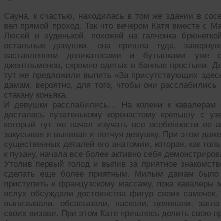
Сауна, к счастью, находилась в том же здании в сос
вел прямой проход. Так что вечером Катя вместе с М
Люсей и худенькой, похожей на галчонка брюнетко
остальные девушки, она пришла туда, завернув
заставленном деликатесами и бутылками уже с
джентльменов, скромно одетых в банные простыни. Д
тут же предложили выпить «За присутствующих здесь
дамам, вероятно, для того, чтобы они расслабились 
стакану коньяка.
И девушки расслабились… На колени к кавалерам 
досталась пузатенькому коренастому крепышу с уз
который тут же начал изучать все особенности ее а
закусывая и выпивая и потчуя девушку. При этом даже
существенных деталей его анатомии, которая, как тол
к пузану, начала все более активно себя демонстриров
Утолив первый голод и выпив за приятное знакомств
сделать еще более приятным. Милым дамам было 
приступить к французскому массажу, пока кавалеры мл
вслух обсуждали достоинства фигур своих самочек. 
вылизывали, обсасывали, ласкали, целовали, загл
своих визави. При этом Кате пришлось делить свою 