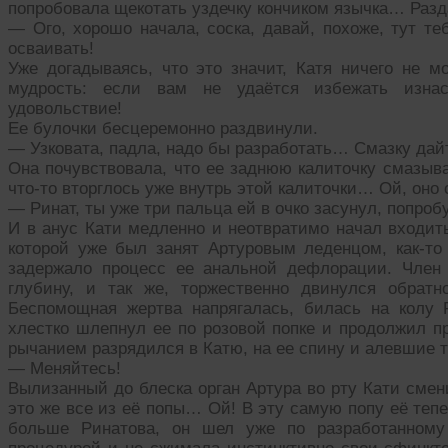
попробовала щекотать уздечку кончиком язычка… Раз
— Ого, хорошо начала, соска, давай, похоже, тут т
осваивать!
Уже догадываясь, что это значит, Катя ничего не 
мудрость: если вам не удаётся избежать изнас
удовольствие!
Ее булочки бесцеремонно раздвинули.
— Узковата, падла, надо бы разработать… Смазку да
Она почувствовала, что ее заднюю калиточку смазыв
что-то вторглось уже внутрь этой калиточки… Ой, он
— Ринат, ты уже три пальца ей в очко засунул, попробу
И в анус Кати медленно и неотвратимо начал входит
которой уже был занят Артуровым леденцом, как-то 
задержало процесс ее анальной дефлорации. Член 
глубину, и так же, торжественно двинулся обра
Беспомощная жертва напрягалась, билась на колу 
хлестко шлепнул ее по розовой попке и продолжил п
рычанием разрядился в Катю, на ее спину и алевшие 
— Меняйтесь!
Вылизанный до блеска орган Артура во рту Кати смен
это же все из её попы… Ой! В эту самую попу её теп
больше Ринатова, он шел уже по разработанному