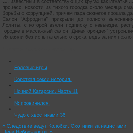
С., известный в соответствующих кругах как Игнатыч
процесс, новости из тихого городка около месяца см
борьбы с коррупцией, причем пара сюжетов прошла д
Салон “Афродита” прикрыли до полного выяснения
Лолиты, с которой взяли подписку о невыезде, расп
городке в массажный салон “Дикая орхидея” устроили
Их взяли без испытательного срока, ведь за них пох
Читать похожие истории:
Ролевые игры
Короткая секси история.
Ночной Катарсис. Часть 11
N: провинился.
Чудо с хвостиками 36
«
Следствие ведут Колобки. Охотники за нацистами
Цена Небрежности.
»