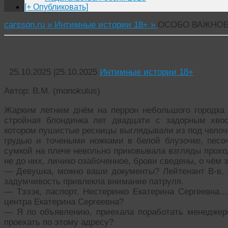
[+ Опубликовать]
carsson.ru »
Интимные истории 18+ »
ОСОБО ВАЖНОЕ
ОСОБО ВАЖНОЕ ЗАДАНИЕ
25.10.2025
|
25.10.2025
Интимные истории 18+
Автор: В.М. (monokulus)
Жарким летним днём на перрон небольшого городка
стройная блондинка лет двадцати с задорным хво
котором пушистые ресницы выглядывали из под челочк
грудью и точеными ножками в белой блузочке, песо
сумкой на плече невольно приковывала взгляды прох
не до них, личико озабоченное, брови сведены, о чём
— Девушка, можно ваши документы? Лейтенант В-в, т
задумчивость привлекла внимание патруля.
— Тэээк, паспорт, Нестеренко Екатерина Сергеевна
центра Екатерина Сергеевна?
— Я по объявлению, приехала поработать менеджер
проехать по этому адресу?