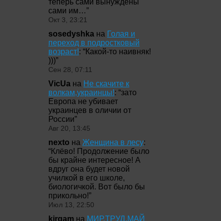
теперь сами вынуждены
сами им…
”
Окт 3, 23:21
sosedyshka
на
Голая и
переход в подростковый
возраст!
: “
Какой-то наивняк!
)))
”
Сен 28, 07:11
VicUa
на
Не скачите к
волкам,украинцы!
: “
зато
Европа не убивает
украинцев в оличии от
России
”
Авг 20, 13:45
nexto
на
Женщина в лесу
:
“
Клёво! Продолжение было
бы крайне интересное! А
вдруг она будет новой
училкой в его школе,
биологичкой. Вот было бы
прикольно!
”
Июл 13, 22:50
kirgam
на
МИР,ТРУД,МАЙ