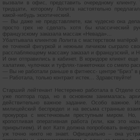
вызвали в офис, представить очередному клиенту.
тридцати, которому Лолита настоятельно предлаг
какой-нибудь экзотический.
— Вы даже не представляете, как чудесно она дел
просто грех не сделать хотя бы классический 
французскому заказала массаж «Невада»…
Убалтывала клиентов Лолита с мастерством матёрой ц
ее точеной фигуркой и нежным личиком сыграло свою
расслабляющему массажу заказал и французский, и 
И они отправились в кабинет. В коридоре клиент еще
халатике, чулочках и туфлях-танкеточках со смело р
— Вы не работали раньше в фитнесс- центре “Бриз” в
— Работала, только контракт истек… Здравствуйте!
Старший лейтенант Нестеренко работала в Отделе с
уже полтора года, но в основном занималась арх
действительно важное задание. Особо важное. И
милицейский беспредел и на весьма странные взаи
прокурора с местечковым преступным миром. Но, 
кропотливая оперативная работа (или, как это на
прикрытием). И вот Катя должна попробовать внедрит
уж точно никто не знает. Официально – она устр