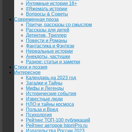
Интимные истории 18+
#Яжемать истории
Вопросы & Советы
Современная проза
Притчи, рассказы со смыслом
Рассказы для детей
Детектив, Триллер
Повести и Романы
Фантастика и Фэнтези
Нереальные истории
Анекдоты, частушки
Разное: статьи и заметки
Стихи и поэзия
Интересное
Календарь на 2023 год
Загадки и Тайны
Мифы и Легенды
Исторические события
Известные люди
НЛО и тайны космоса
Польза и Вред
Психология
Рейтинг ТОП-100 публикаций
Рейтинг авторов IstoriiPro.ru
Издательства России 2023