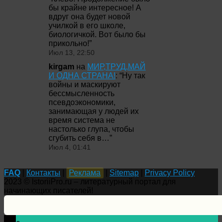
бы крайне интересное! А
вдруг она будет новой
училкой в его школе,
биологичкой. Вот было бы
прикольно!
”
Июл 13, 22:50
kirgam
на
МИР,ТРУД,МАЙ
И ОДНА СТРАНА!
: “
Ну так
войны и маскируют
бессмысленность
псевдоэкономики,
занимающая у людей их
время система не
настолько глупа, чтобы
сгубить себя в…
”
Июл 4, 01:41
FAQ
|
Контакты
|
Реклама
|
Sitemap
|
Privacy Policy
2023 © IstoriiPro.ru – литературный портал для
начинающих писателей!