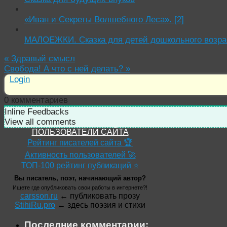
«Иван и Секреты Волшебного Леса». [2]
МАЛОЕЖКИ. Сказка для детей дошкольного возра
«
Здравый смысл
Свобода! А что с ней делать?
»
Login
0
комментариев
Inline Feedbacks
View all comments
ПОЛЬЗОВАТЕЛИ САЙТА
Рейтинг писателей сайта 🏆
Активность пользователей 🚀
ТОП-100 рейтинг публикаций ⭐
Вы писатель, поэт, начинающий автор?
Ищете где опубликовать свои работы в интернете?!
carsson.ru
← публиковать прозу
StihiRu.pro
← здесь поэзия и стихи
Последние комментарии: