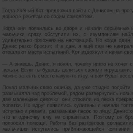
Тогда Учёный Кот предложил пойти с Денисом на прогул
дошёл к ребятам со своим самолётом.
Когда они появились во дворе и начали серьёзные 
мальчики сразу обступили их, с изумлением набл
удивительно похожего на настоящий. Но когда один 
Денис резко бросил: «Не дам, я ещё сам не наиграл
отошла от места испытаний. Кот вздохнул и начал сво
— А знаешь, Денис, я понял, почему никто не хочет с
нельзя. Если ты будешь делиться своими игрушками, о
можно затеять вместе какую-то игру, и вам будет весел
Понял мальчик свою ошибку, да уже стыдно подойти 
размышлял над проблемой, рядом развернулись новые
две маленькие девочки: они строили из песка прекра
лопатки. Но вдруг появились хулиганы и начали топта
испугано и ревели, размазывая песок по лицу. Денис х
что в одиночку ему не справиться. Поэтому он бр
попросил помощи. Ребята без разговоров согласилис
мальчишки испугались приближающейся компании