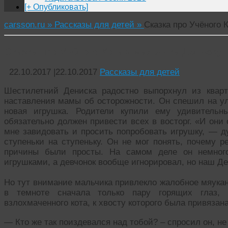
[+ Опубликовать]
carsson.ru »
Рассказы для детей »
Сказка про Учёного 
Сказка про Учёного Кота и мальчика Дениску
22.10.2017
|
22.10.2017
Рассказы для детей
Шестилетний Дениска радостно выпорхнул из квар
наставления мамы об осторожности. Он спешил на ули
новая игрушка. Родители купили ему удивительн
обязательно должен привести всех в восторг. «И они 
мне завидовать и просить попробовать игрушку, — д
ступеньки на ступеньку. Он не мог понять, почему р
причины были просты. На самом деле он немного
игрушками, а девчонок вообще игнорировал, но наш Де
Но тут внимание мальчика привлекло жалобное мяукан
в темноте сначала только пару горящих глаз, а
взлохмаченного кота, к хвосту которого была привязана
— Кто же так поиздевался над тобой? – спросил он, не