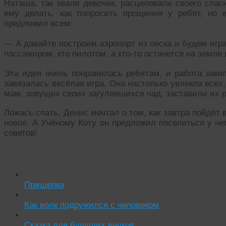
Наташа, так звали девочек, расцеловали своего спас
ему делать, как попросить прощения у ребят, но
предложил всем:
— А давайте построим аэропорт из песка и будем игр
пассажиром, кто пилотом, а кто-то останется на земле
Эта идея очень понравилась ребятам, и работа закип
завязалась весёлая игра. Она настолько увлекла всех
мам, зовущих своих загулявшихся чад, заставили их 
Ложась спать, Денис мечтал о том, как завтра пойдёт 
новое. А Учёному Коту он предложил поселиться у нег
советов!
Читать похожие истории:
Прищепка
Как волк подружился с человеком
Сказка для будущих внуков