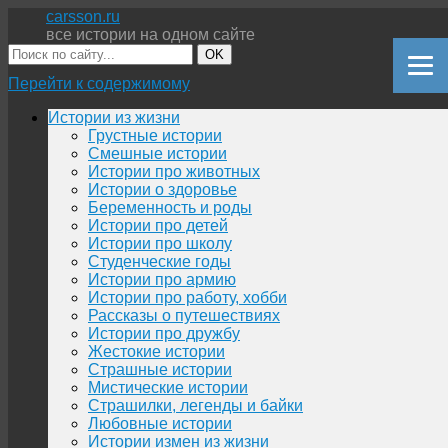
carsson.ru
все истории на одном сайте
OK
Перейти к содержимому
Истории из жизни
Грустные истории
Смешные истории
Истории про животных
Истории о здоровье
Беременность и роды
Истории про детей
Истории про школу
Студенческие годы
Истории про армию
Истории про работу, хобби
Рассказы о путешествиях
Истории про дружбу
Жестокие истории
Страшные истории
Мистические истории
Страшилки, легенды и байки
Любовные истории
Истории измен из жизни