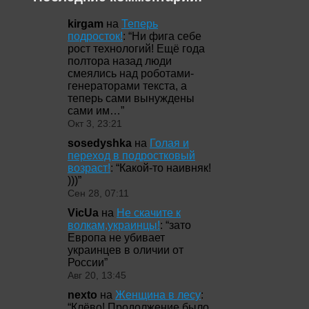
kirgam
на
Теперь
подросток!
: “
Ни фига себе
рост технологий! Ещё года
полтора назад люди
смеялись над роботами-
генераторами текста, а
теперь сами вынуждены
сами им…
”
Окт 3, 23:21
sosedyshka
на
Голая и
переход в подростковый
возраст!
: “
Какой-то наивняк!
)))
”
Сен 28, 07:11
VicUa
на
Не скачите к
волкам,украинцы!
: “
зато
Европа не убивает
украинцев в оличии от
России
”
Авг 20, 13:45
nexto
на
Женщина в лесу
:
“
Клёво! Продолжение было