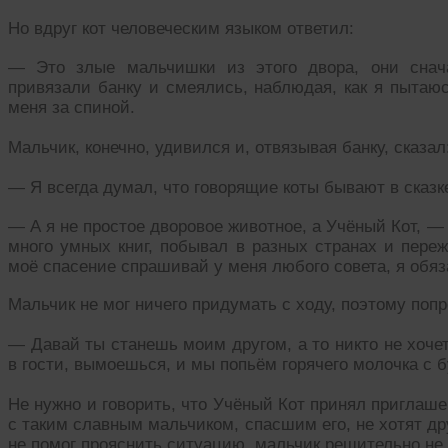
Но вдруг кот человеческим языком ответил:
— Это злые мальчишки из этого двора, они снач
привязали банку и смеялись, наблюдая, как я пытаюс
меня за спиной.
Мальчик, конечно, удивился и, отвязывая банку, сказал
— Я всегда думал, что говорящие коты бывают в сказк
— А я не простое дворовое животное, а Учёный Кот, — 
много умных книг, побывал в разных странах и пере
моё спасение спрашивай у меня любого совета, я обяз
Мальчик не мог ничего придумать с ходу, поэтому попр
— Давай ты станешь моим другом, а то никто не хоче
в гости, вымоешься, и мы попьём горячего молочка с 
Не нужно и говорить, что Учёный Кот принял приглаш
с таким славным мальчиком, спасшим его, не хотят др
не помог прояснить ситуацию, мальчик решительно не