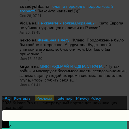
sosedyshka
на
Голая и переход в подростковый
возраст!
: “
Какой-то наивняк! )))
”
Сен 28, 07:11
VicUa
на
Не скачите к волкам,украинцы!
: “
зато Европа
не убивает украинцев в оличии от России
”
Авг 20, 13:45
nexto
на
Женщина в лесу
: “
Клёво! Продолжение было
бы крайне интересное! А вдруг она будет новой
училкой в его школе, биологичкой. Вот было бы
прикольно!
”
Июл 13, 22:50
kirgam
на
МИР,ТРУД,МАЙ И ОДНА СТРАНА!
: “
Ну так
войны и маскируют бессмысленность псевдоэкономики,
занимающая у людей их время система не настолько
глупа, чтобы сгубить себя в…
”
Июл 4, 01:41
FAQ
|
Контакты
|
Реклама
|
Sitemap
|
Privacy Policy
2023 © IstoriiPro.ru – литературный портал для начинающих
писателей!
0