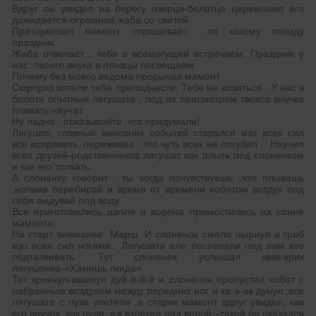
Вдруг он увидел на берегу озерца-болотца церемония его
дожидается-огромная жаба со свитой.
Притормозил мамонт. спрашивает …по какому поводу
праздник.
Жаба отвечает , тебя о всемогущий встречаем. Праздник у
нас -твоего внука в пловцы посвящаем.
Почему без моего ведома прорычал мамонт
Сюрприз хотели тебе преподнести. Тебе не возиться . У нас в
болоте опытные лягушата , под их присмотром твоего внучка
плавать научат.
Ну ладно , показывайте ,что придумали!
Лягушок, главный виновник событий старался изо всех сил
всё исправить, переживал , что чуть всех не погубил …Научил
всех друзей-родственников лягушат как плыть под слоненком
и как его толкать.
А слоненку говорит , ты когда почувствуешь ,что плывешь
,ногами перебирай и время от времени хоботом воздух под
себя выдувай под воду.
Все приготовились..цапля и ворона примостились на спине
мамонта.
На старт внимание. Марш. И слоненок смело нырнул и греб
изо всех сил ногами.. Лягушата еле поспевали под ним его
подталкивать. Тут слоненок услышал квак-крик
лягушонка-«Хамишь гнида»
Тот крикнул-квакнул дуй-й-й-й и слоненок пропустил хобот с
набранным воздухом между передних ног и ка-а-ак дунул ,все
лягушата с пуза улетели ,а старик мамонт вдруг увидел, как
его внучок ,как пуля, аж взлетел над водой –такой он оказался