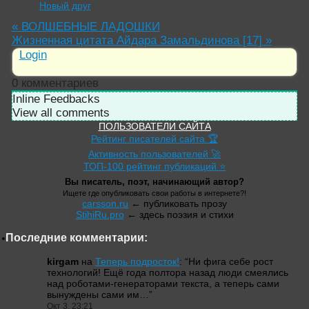
Новый друг
«
ВОЛШЕБНЫЕ ЛАДОШКИ
Жизненная цитата Айдара Замальдинова [17]
»
Login
0
комментариев
Inline Feedbacks
View all comments
ПОЛЬЗОВАТЕЛИ САЙТА
Рейтинг писателей сайта 🏆
Активность пользователей 🚀
ТОП-100 рейтинг публикаций ⭐
Вы писатель, поэт, начинающий автор?
Ищете где опубликовать свои работы в интернете?!
carsson.ru
← публиковать прозу
StihiRu.pro
← здесь поэзия и стихи
Последние комментарии:
kirgam
на
Теперь подросток!
: “
Ни фига себе рост
технологий! Ещё года полтора назад люди смеялись
над роботами-генераторами текста, а теперь сами
вынуждены сами им…
”
Окт 3, 23:21