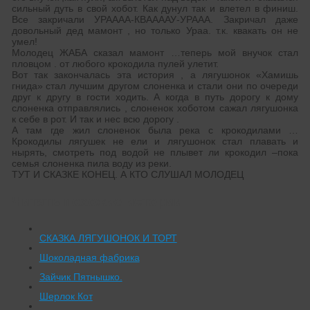
сильный дуть в свой хобот. Как дунул так и влетел в финиш.
Все закричали УРАААА-КВААААУ-УРААА. Закричал даже
довольный дед мамонт , но только Ураа. т.к. квакать он не
умел!
Молодец ЖАБА сказал мамонт …теперь мой внучок стал
пловцом . от любого крокодила пулей улетит.
Вот так закончалась эта история , а лягушонок «Хамишь
гнида» стал лучшим другом слоненка и стали они по очереди
друг к другу в гости ходить. А когда в путь дорогу к дому
слоненка отправлялись , слоненок хоботом сажал лягушонка
к себе в рот. И так и нес всю дорогу .
А там где жил слоненок была река с крокодилами …
Крокодилы лягушек не ели и лягушонок стал плавать и
нырять, смотреть под водой не плывет ли крокодил –пока
семья слоненка пила воду из реки.
ТУТ И СКАЗКЕ КОНЕЦ. А КТО СЛУШАЛ МОЛОДЕЦ
Читать похожие истории:
СКАЗКА ЛЯГУШОНОК И ТОРТ
Шоколадная фабрика
Зайчик Пятнышко.
Шерлок Кот