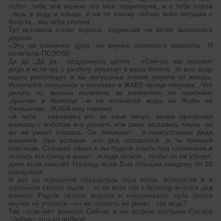
хобот ,тебе все можно это моя территория, и с тебя плата
..лезь в воду и плыви. А не то кликну сейчас всех лягушек с
болота…мы тебя утопим..
Тут вставила слово ворона, сидевшая на ветке высохшего
дерева
«Это не слоненок дура -он внучок огромного мамонта.. Я
полетела-ПОЗОВУ
Да да…Да да.. -поддакнула цапля… «Сейчас как позовет
деда и если он, с разбегу ,прыгнет в ваше болото ,то всю воду
вдаль расплещет и вы лягушачье племя умрете от жажды.
Испугался лягушонок и поскакал в ЖАБЕ-жрице лягушек…Что
делать то, ворона полетела за мамонтом…он прибежит
,прыгнет в болотце –и не останется воды ни Жабе ни
Лягушатам…ЖАБА ему говорит..
«А тебя , паршивец кто за язык тянул, зачем пригрозил
малышу с хоботом его утопить или даже заставить плыть. он
же не умеет плавать. Он поплывет , в присутствиии деда
мамонта ,при условии ,что дед согласится ,а ты головой
ответишь. Собирай своих и вы будете плыть под слоненком и
толкать его снизу в живот…и куда хотите , чтобы он не утонул,
даже если захочет. Награду всем Вам обещаю каждому по 10
комариков.
И вот на горизонте показалась гора мяса, волосатая и в
огромном столбе пыли …то со всех ног к болотцу мчался дед
мамонт. Рядом летела ворона и накаркивала…чуть твоего
внучка не утопили –он же плавать не умеет , так ведь?
Так –отвечает мамонт. Сейчас я им устрою пустыню Сахару
..сейчас ,только добегу!