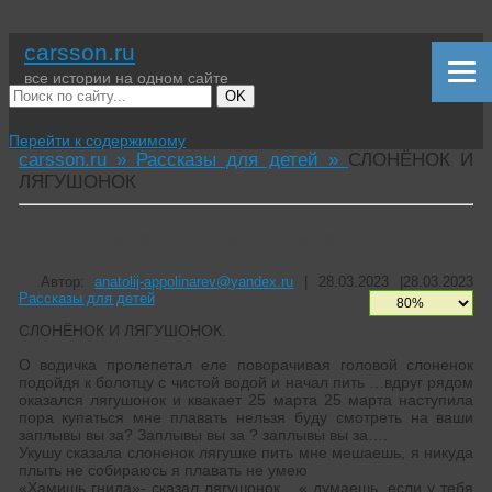
carsson.ru
все истории на одном сайте
OK
Перейти к содержимому
carsson.ru »
Рассказы для детей »
СЛОНЁНОК И
ЛЯГУШОНОК
СЛОНЁНОК И ЛЯГУШОНОК
Автор:
anatolij-appolinarev@yandex.ru
|
28.03.2023
|
28.03.2023
Рассказы для детей
СЛОНЁНОК И ЛЯГУШОНОК.
О водичка пролепетал еле поворачивая головой слоненок
подойдя к болотцу с чистой водой и начал пить …вдруг рядом
оказался лягушонок и квакает 25 марта 25 марта наступила
пора купаться мне плавать нельзя буду смотреть на ваши
заплывы вы за? Заплывы вы за ? заплывы вы за….
Укушу сказала слоненок лягушке пить мне мешаешь, я никуда
плыть не собираюсь я плавать не умею
«Хамишь гнида»- сказал лягушонок,_ « думаешь, если у тебя