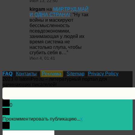
Июл 13, 22:50
kirgam
на
МИР,ТРУД,МАЙ
И ОДНА СТРАНА!
: “
Ну так
войны и маскируют
бессмысленность
псевдоэкономики,
занимающая у людей их
время система не
настолько глупа, чтобы
сгубить себя в…
”
Июл 4, 01:41
FAQ
|
Контакты
|
Реклама
|
Sitemap
|
Privacy Policy
2023 © IstoriiPro.ru – литературный портал для
начинающих писателей!
0
Прокомментировать публикацию...
x