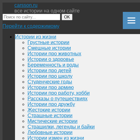
carsson.ru
все истории на одном сайте
OK
Перейти к содержимому
Истории из жизни
Грустные истории
Смешные истории
Истории про животных
Истории о здоровье
Беременность и роды
Истории про детей
Истории про школу
Студенческие годы
Истории про армию
Истории про работу, хобби
Рассказы о путешествиях
Истории про дружбу
Жестокие истории
Страшные истории
Мистические истории
Страшилки, легенды и байки
Любовные истории
Истории измен из жизни