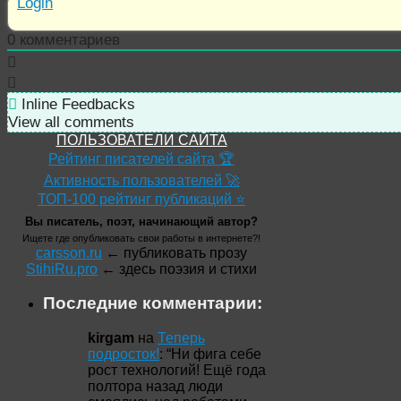
Login
0
комментариев
Inline Feedbacks
View all comments
ПОЛЬЗОВАТЕЛИ САЙТА
Рейтинг писателей сайта 🏆
Активность пользователей 🚀
ТОП-100 рейтинг публикаций ⭐
Вы писатель, поэт, начинающий автор?
Ищете где опубликовать свои работы в интернете?!
carsson.ru
← публиковать прозу
StihiRu.pro
← здесь поэзия и стихи
Последние комментарии:
kirgam
на
Теперь
подросток!
: “
Ни фига себе
рост технологий! Ещё года
полтора назад люди