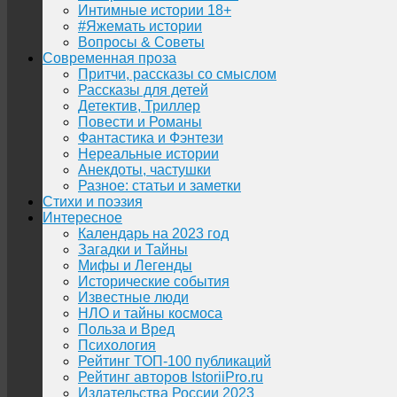
Интимные истории 18+
#Яжемать истории
Вопросы & Советы
Современная проза
Притчи, рассказы со смыслом
Рассказы для детей
Детектив, Триллер
Повести и Романы
Фантастика и Фэнтези
Нереальные истории
Анекдоты, частушки
Разное: статьи и заметки
Стихи и поэзия
Интересное
Календарь на 2023 год
Загадки и Тайны
Мифы и Легенды
Исторические события
Известные люди
НЛО и тайны космоса
Польза и Вред
Психология
Рейтинг ТОП-100 публикаций
Рейтинг авторов IstoriiPro.ru
Издательства России 2023