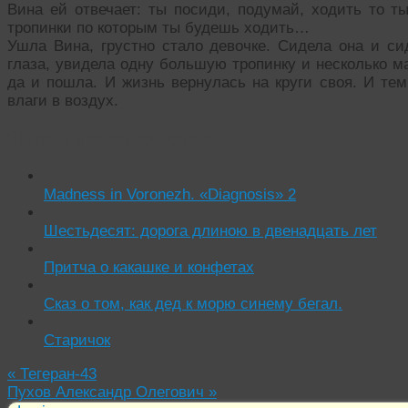
Вина ей отвечает: ты посиди, подумай, ходить то т
тропинки по которым ты будешь ходить…
Ушла Вина, грустно стало девочке. Сидела она и си
глаза, увидела одну большую тропинку и несколько ма
да и пошла. И жизнь вернулась на круги своя. И тем
влаги в воздух.
Читать похожие истории:
Madness in Voronezh. «Diagnosis» 2
Шестьдесят: дорога длиною в двенадцать лет
Притча о какашке и конфетах
Сказ о том, как дед к морю синему бегал.
Старичок
«
Тегеран-43
Пухов Александр Олегович
»