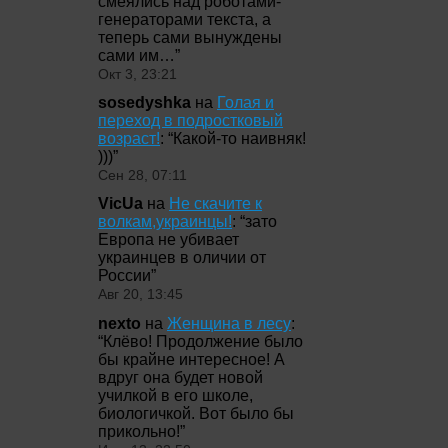
смеялись над роботами-
генераторами текста, а
теперь сами вынуждены
сами им…
”
Окт 3, 23:21
sosedyshka
на
Голая и
переход в подростковый
возраст!
: “
Какой-то наивняк!
)))
”
Сен 28, 07:11
VicUa
на
Не скачите к
волкам,украинцы!
: “
зато
Европа не убивает
украинцев в оличии от
России
”
Авг 20, 13:45
nexto
на
Женщина в лесу
:
“
Клёво! Продолжение было
бы крайне интересное! А
вдруг она будет новой
училкой в его школе,
биологичкой. Вот было бы
прикольно!
”