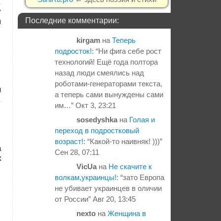
,
у
Последние комментарии:
я
kirgam
на
Теперь
подросток!
: “
Ни фига себе рост
технологий! Ещё года полтора
назад люди смеялись над
роботами-генераторами текста,
н
а теперь сами вынуждены сами
,
им…
”
Окт 3, 23:21
sosedyshka
на
Голая и
переход в подростковый
возраст!
: “
Какой-то наивняк! )))
”
а
Сен 28, 07:11
к
VicUa
на
Не скачите к
волкам,украинцы!
: “
зато Европа
не убивает украинцев в оличии
от России
”
Авг 20, 13:45
nexto
на
Женщина в