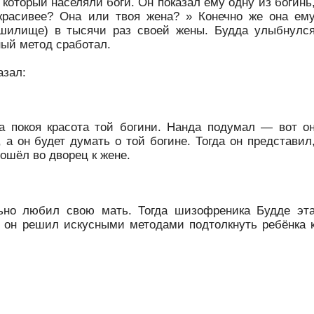
 который населяли боги. Он показал ему одну из богинь
красивее? Она или твоя жена? » Конечно же она ем
ашилище) в тысячи раз своей жены. Будда улыбнулс
ный метод сработал.
азал:
 покоя красота той богини. Нанда подумал — вот о
, а он будет думать о той богине. Тогда он представил
вошёл во дворец к жене.
ьно любил свою мать. Тогда шизофреника Будде эт
 он решил искусными методами подтолкнуть ребёнка 