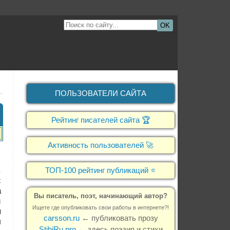
OK
ПОЛЬЗОВАТЕЛИ САЙТА
Рейтинг писателей сайта 🏆
Активность пользователей 🚀
.
ТОП-100 рейтинг публикаций ⭐
с
а
Вы писатель, поэт, начинающий автор?
и
Ищете где опубликовать свои работы в интернете?!
я
carsson.ru
← публиковать прозу
л
StihiRu.pro
← здесь поэзия и стихи