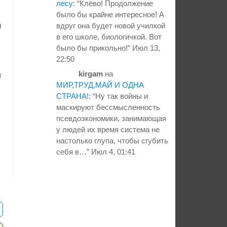
лесу
: “
Клёво! Продолжение
было бы крайне интересное! А
я
вдруг она будет новой училкой
в его школе, биологичкой. Вот
было бы прикольно!
”
Июл 13,
22:50
kirgam
на
л
МИР,ТРУД,МАЙ И ОДНА
СТРАНА!
: “
Ну так войны и
маскируют бессмысленность
псевдоэкономики, занимающая
у людей их время система не
настолько глупа, чтобы сгубить
себя в…
”
Июл 4, 01:41