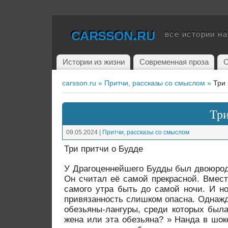
carsson.ru
все истории н
Истории из жизни
Современная проза
С
carsson.ru »
Притчи, рассказы со смыслом »
Три 
Три
09.05.2024
|
Притчи, рассказы со смыслом
Три притчи о Будде
У Драгоценнейшего Будды был двоюрод
Он считал её самой прекрасной. Вмес
самого утра быть до самой ночи. И н
привязанность слишком опасна. Однажды
обезьяны-лангуры, среди которых была
жена или эта обезьяна? » Нанда в шоке