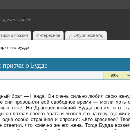
а одном сайте
тихи и поэзия
Интересное
[+ Опубликовать]
притчи о Будде
 притчи о Будде
ный брат — Нанда. Он очень сильно любил свою жену
те они проводили всё свободное время — могли хоть 
очью тоже. Но Драгоценннейший Будда решил, что эт
 он позвал своего брата и возвёл его на гору, где жил
 одна особо страшная и спросил: «Кто красивее? Тво
 ответил, что конечно же его жена. Тогда Будда возвё