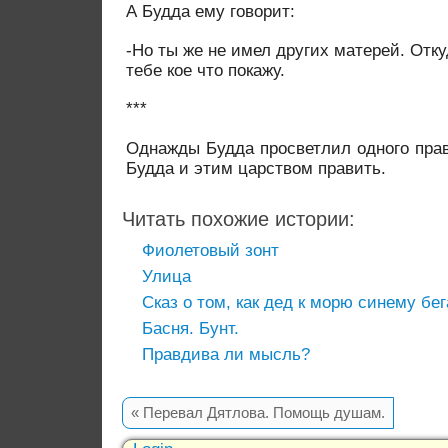
А Будда ему говорит:
-Но ты же не имел других матерей. Отк
тебе кое что покажу.
***
Однажды Будда просветлил одного прав
Будда и этим царством править.
Читать похожие истории:
Фиолетовый зонт
Улица
Сказ о том, как дед к морю синему бег
Басня. Бунт.
Правдива ли мысль?
«
Перевал Дятлова. Помощь душам.