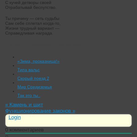
С кучей детворы своей
Отрабатывай беспутство.
Ты причину — сеть судьбы
Сам себе сплетал когда-то,
Жизни трудный вариант —
Справедливая награда.
Читать похожие истории:
«Зима, проказница!»
Типа вальс
Скорый поезд 2
Мир Средиземья
Так это ты..
«
Камень и щит
Функционирование законов
»
Login
0
комментариев