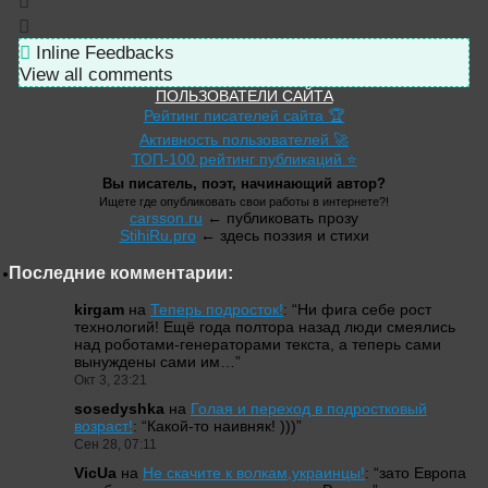
Inline Feedbacks
View all comments
ПОЛЬЗОВАТЕЛИ САЙТА
Рейтинг писателей сайта 🏆
Активность пользователей 🚀
ТОП-100 рейтинг публикаций ⭐
Вы писатель, поэт, начинающий автор?
Ищете где опубликовать свои работы в интернете?!
carsson.ru
← публиковать прозу
StihiRu.pro
← здесь поэзия и стихи
Последние комментарии:
kirgam
на
Теперь подросток!
: “
Ни фига себе рост
технологий! Ещё года полтора назад люди смеялись
над роботами-генераторами текста, а теперь сами
вынуждены сами им…
”
Окт 3, 23:21
sosedyshka
на
Голая и переход в подростковый
возраст!
: “
Какой-то наивняк! )))
”
Сен 28, 07:11
VicUa
на
Не скачите к волкам,украинцы!
: “
зато Европа