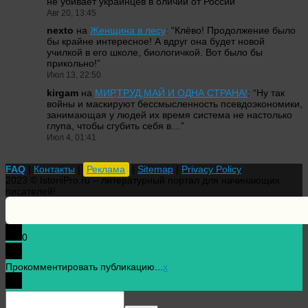
не убивает украинцев в оличии от России
”
Авг 20, 13:45
nexto
на
Женщина в лесу
: “
Клёво! Продолжение было
бы крайне интересное! А вдруг она будет новой
училкой в его школе, биологичкой. Вот было бы
прикольно!
”
Июл 13, 22:50
kirgam
на
МИР,ТРУД,МАЙ И ОДНА СТРАНА!
: “
Ну так
войны и маскируют бессмысленность псевдоэкономики,
занимающая у людей их время система не настолько
глупа, чтобы сгубить себя в…
”
Июл 4, 01:41
FAQ
|
Контакты
|
Реклама
|
Sitemap
|
Privacy Policy
2023 © IstoriiPro.ru – литературный портал для начинающих
писателей!
0
Прокомментировать публикацию...
x