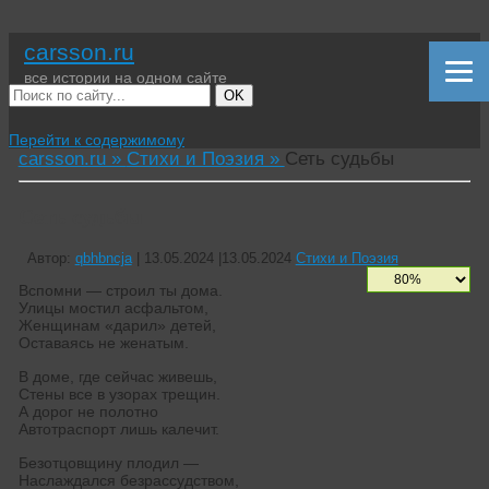
carsson.ru
все истории на одном сайте
OK
Перейти к содержимому
carsson.ru »
Стихи и Поэзия »
Сеть судьбы
Сеть судьбы
Автор:
qbhbncja
|
13.05.2024
|
13.05.2024
Стихи и Поэзия
Вспомни — строил ты дома.
Улицы мостил асфальтом,
Женщинам «дарил» детей,
Оставаясь не женатым.
В доме, где сейчас живешь,
Стены все в узорах трещин.
А дорог не полотно
Автотраспорт лишь калечит.
Безотцовщину плодил —
Наслаждался безрассудством,