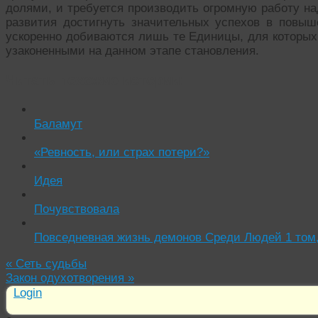
долями, и требуется производить огромную работу на
развития достигнуть значительных успехов в повыш
ускоренно добиваются лишь те Единицы, для которых
узаконенными на данном этапе становления.
Читать похожие истории:
Баламут
«Ревность, или страх потери?»
Идея
Почувствовала
Повседневная жизнь демонов Среди Людей 1 том,
«
Сеть судьбы
Закон одухотворения
»
Login