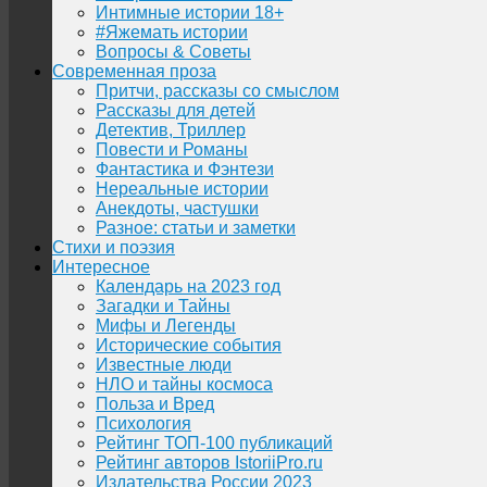
Интимные истории 18+
#Яжемать истории
Вопросы & Советы
Современная проза
Притчи, рассказы со смыслом
Рассказы для детей
Детектив, Триллер
Повести и Романы
Фантастика и Фэнтези
Нереальные истории
Анекдоты, частушки
Разное: статьи и заметки
Стихи и поэзия
Интересное
Календарь на 2023 год
Загадки и Тайны
Мифы и Легенды
Исторические события
Известные люди
НЛО и тайны космоса
Польза и Вред
Психология
Рейтинг ТОП-100 публикаций
Рейтинг авторов IstoriiPro.ru
Издательства России 2023