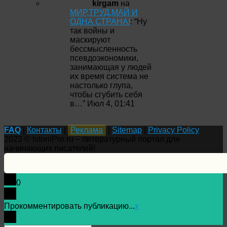
kirgam
на
МИР,ТРУД,МАЙ И
ОДНА СТРАНА!
: “
Ну
так войны и
маскируют
бессмысленность
псевдоэкономики,
занимающая у людей
их время система не
настолько глупа,
чтобы сгубить себя
в…
”
Июл 4, 01:41
FAQ
|
Контакты
|
Реклама
|
Sitemap
|
Privacy Policy
2023 © IstoriiPro.ru – литературный портал для
начинающих писателей!
0
Прокомментировать публикацию...
x