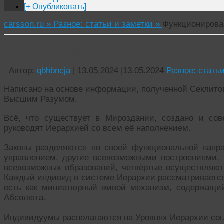
[+ Опубликовать]
carsson.ru »
Разное: статьи и заметки »
Функционирова
Функционирование законов
Автор:
qbhbncja
|
13.05.2024
|
13.05.2024
Разное: стать
Написано на основе информации, полученной Секлитово
Высшим Разумом.
Всё, что существует в Мироздании, создано и сов
руководят Иерархией со всем её наполнением.
Законы разделяются по своей функциональной напр
управлением, другие всевозможными построениями, 
всевозможных образований, четвёртые осуществляют
Каждый индивид в системе Иерархии рассматривается
есть как миниатюрный живой механизм, содержащи
Абсолюта.
Индивидуумы располагаются на Уровнях Иерархии согл