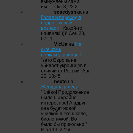
вынуждены сами
им…
”
Окт 3, 23:21
sosedyshka
на
Голая и переход в
подростковый
возраст!
: “
Какой-то
наивняк! )))
”
Сен 28,
07:11
VicUa
на
Не
скачите к
волкам,украинцы!
:
“
зато Европа не
убивает украинцев в
оличии от России
”
Авг
20, 13:45
nexto
на
Женщина в лесу
:
“
Клёво! Продолжение
было бы крайне
интересное! А вдруг
она будет новой
училкой в его школе,
биологичкой. Вот
было бы прикольно!
”
Июл 13, 22:50