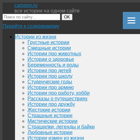
carsson.ru
все истории на одном сайте
OK
Перейти к содержимому
Истории из жизни
Грустные истории
Смешные истории
Истории про животных
Истории о здоровье
Беременность и роды
Истории про детей
Истории про школу
Студенческие годы
Истории про армию
Истории про работу, хобби
Рассказы о путешествиях
Истории про дружбу
Жестокие истории
Страшные истории
Мистические истории
Страшилки, легенды и байки
Любовные истории
Истории измен из жизни