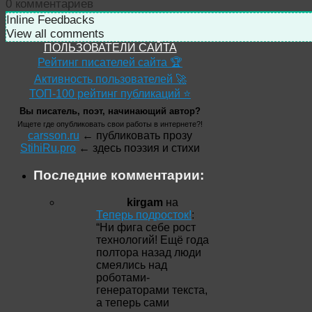
0
комментариев
Inline Feedbacks
View all comments
ПОЛЬЗОВАТЕЛИ САЙТА
Рейтинг писателей сайта 🏆
Активность пользователей 🚀
ТОП-100 рейтинг публикаций ⭐
Вы писатель, поэт, начинающий автор?
Ищете где опубликовать свои работы в интернете?!
carsson.ru
← публиковать прозу
StihiRu.pro
← здесь поэзия и стихи
Последние комментарии:
kirgam
на
Теперь подросток!
:
“
Ни фига себе рост
технологий! Ещё года
полтора назад люди
смеялись над
роботами-
генераторами текста,
а теперь сами