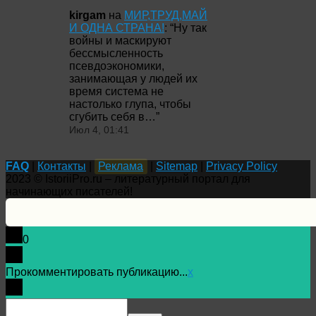
kirgam
на
МИР,ТРУД,МАЙ
И ОДНА СТРАНА!
: “
Ну так
войны и маскируют
бессмысленность
псевдоэкономики,
занимающая у людей их
время система не
настолько глупа, чтобы
сгубить себя в…
”
Июл 4, 01:41
FAQ
|
Контакты
|
Реклама
|
Sitemap
|
Privacy Policy
2023 © IstoriiPro.ru – литературный портал для
начинающих писателей!
0
Прокомментировать публикацию...
x