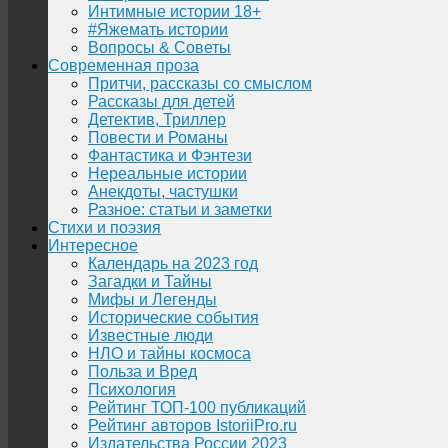
Интимные истории 18+
#Яжемать истории
Вопросы & Советы
Современная проза
Притчи, рассказы со смыслом
Рассказы для детей
Детектив, Триллер
Повести и Романы
Фантастика и Фэнтези
Нереальные истории
Анекдоты, частушки
Разное: статьи и заметки
Стихи и поэзия
Интересное
Календарь на 2023 год
Загадки и Тайны
Мифы и Легенды
Исторические события
Известные люди
НЛО и тайны космоса
Польза и Вред
Психология
Рейтинг ТОП-100 публикаций
Рейтинг авторов IstoriiPro.ru
Издательства России 2023