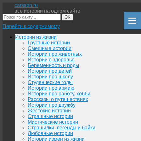
carsson.ru
все истории на одном сайте
OK
Перейти к содержимому
Истории из жизни
Грустные истории
Смешные истории
Истории про животных
Истории о здоровье
Беременность и роды
Истории про детей
Истории про школу
Студенческие годы
Истории про армию
Истории про работу, хобби
Рассказы о путешествиях
Истории про дружбу
Жестокие истории
Страшные истории
Мистические истории
Страшилки, легенды и байки
Любовные истории
Истории измен из жизни