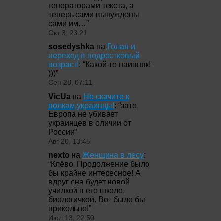
генераторами текста, а
теперь сами вынуждены
сами им…
”
Окт 3, 23:21
sosedyshka
на
Голая и
переход в подростковый
возраст!
: “
Какой-то наивняк!
)))
”
Сен 28, 07:11
VicUa
на
Не скачите к
волкам,украинцы!
: “
зато
Европа не убивает
украинцев в оличии от
России
”
Авг 20, 13:45
nexto
на
Женщина в лесу
:
“
Клёво! Продолжение было
бы крайне интересное! А
вдруг она будет новой
училкой в его школе,
биологичкой. Вот было бы
прикольно!
”
Июл 13, 22:50