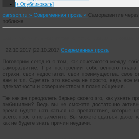
[+ Опубликовать]
carsson.ru »
Современная проза »
Саморазвитие через
поближе
Саморазвитие через самопознание или познако
22.10.2017
|
22.10.2017
Современная проза
Поговорим сегодня о том, как сочетаются между собо
саморазвитие. При построении собственного плана
страхи, свои недостатки, свои преимущества, свое о
вам и т.п. Сделать это весьма не просто, ведь все
адекватности и совершенством в плане общения.
Так как же преодолеть барьер своего эго, как узнать 
амбициями? Ведь вы не сможете достаточно активн
время будете натыкаться на препятствия, которые не
всего, просто не заметите. Вы можете сдаться, даже н
как не будете знать причин неудачи.
Друзья помогут в самопознании