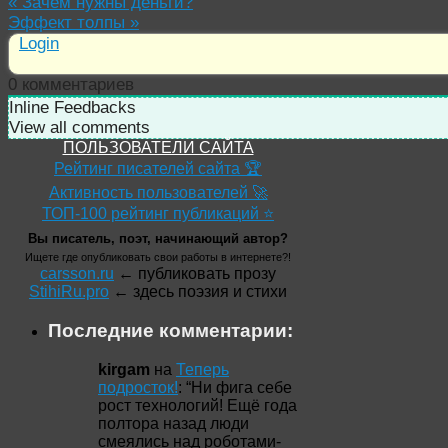
«
Зачем нужны деньги?
Эффект толпы
»
Login
0
комментариев
Inline Feedbacks
View all comments
ПОЛЬЗОВАТЕЛИ САЙТА
Рейтинг писателей сайта 🏆
Активность пользователей 🚀
ТОП-100 рейтинг публикаций ⭐
Вы писатель, поэт, начинающий автор?
Ищете где опубликовать свои работы в интернете?!
carsson.ru
← публиковать прозу
StihiRu.pro
← здесь поэзия и стихи
Последние комментарии:
kirgam
на
Теперь
подросток!
: “
Ни фига себе
рост технологий! Ещё года
полтора назад люди
смеялись над роботами-