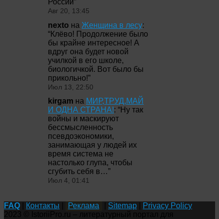
России
”
Авг 20, 13:45
nexto
на
Женщина в лесу
:
“
Клёво! Продолжение было
бы крайне интересное! А
вдруг она будет новой
училкой в его школе,
биологичкой. Вот было бы
прикольно!
”
Июл 13, 22:50
kirgam
на
МИР,ТРУД,МАЙ
И ОДНА СТРАНА!
: “
Ну так
войны и маскируют
бессмысленность
псевдоэкономики,
занимающая у людей их
время система не
настолько глупа, чтобы
сгубить себя в…
”
Июл 4, 01:41
FAQ
|
Контакты
|
Реклама
|
Sitemap
|
Privacy Policy
2023 © IstoriiPro.ru – литературный портал для