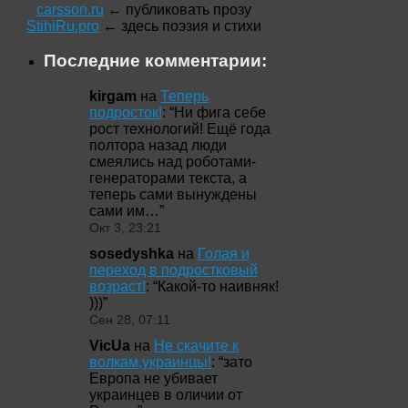
carsson.ru
← публиковать прозу
StihiRu.pro
← здесь поэзия и стихи
Последние комментарии:
kirgam
на
Теперь
подросток!
: “
Ни фига себе
рост технологий! Ещё года
полтора назад люди
смеялись над роботами-
генераторами текста, а
теперь сами вынуждены
сами им…
”
Окт 3, 23:21
sosedyshka
на
Голая и
переход в подростковый
возраст!
: “
Какой-то наивняк!
)))
”
Сен 28, 07:11
VicUa
на
Не скачите к
волкам,украинцы!
: “
зато
Европа не убивает
украинцев в оличии от