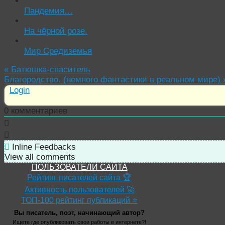
Пандемия…
На чёрной розе.
Мир Средиземья
«
Батюшка-спаситель
Благородство. (немного фантастики в реальном мире)
Login
0
комментариев
Inline Feedbacks
View all comments
ПОЛЬЗОВАТЕЛИ САЙТА
Рейтинг писателей сайта 🏆
Активность пользователей 🚀
ТОП-100 рейтинг публикаций ⭐
Вы писатель, поэт, начинающий автор?
Ищете где опубликовать свои работы в интернете?!