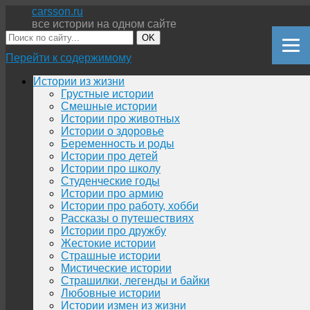
carsson.ru
все истории на одном сайте
OK
Перейти к содержимому
Истории из жизни
Грустные истории
Смешные истории
Истории про животных
Истории о здоровье
Беременность и роды
Истории про детей
Истории про школу
Студенческие годы
Истории про армию
Истории про работу, хобби
Рассказы о путешествиях
Истории про дружбу
Жестокие истории
Страшные истории
Мистические истории
Страшилки, легенды и байки
Любовные истории
Истории измен из жизни