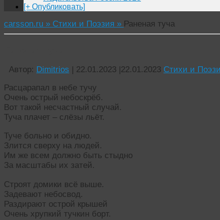
[+ Опубликовать]
carsson.ru »
Стихи и Поэзия »
Раненая туча
Раненая туча
Автор:
Dimitrios
|
22.01.2023
|
22.01.2023
Стихи и Поэз
Расцарапал в небе тучу
Очень острый небоскрёб.
Вот такой несчастный случай.
Туча плачет – слёзы льёт.
Туче больно и обидно.
Злится сверху на людей.
Им же всем должно быть стыдно
За масштабы их затей.
Строят домики всё выше.
Задевают небосвод.
Раздирают острой крышей
Очень хрупкий тучкин борт.