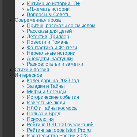
Интимные истории 18+
#Яжемать истории
Вопросы & Советы
Современная проза
Притчи, рассказы со смыслом
Рассказы для детей
Детектив, Триллер
Повести и Романы
Фантастика и Фэнтези
Нереальные истории
Анекдоты, частушки
Разное: статьи и заметки
Стихи и поэзия
Интересное
Календарь на 2023 год
Загадки и Тайны
Мифы и Легенды
Исторические события
Известные люди
НЛО и тайны космоса
Польза и Вред
Психология
Рейтинг ТОП-100 публикаций
Рейтинг авторов IstoriiPro.ru
Издательства России 2023