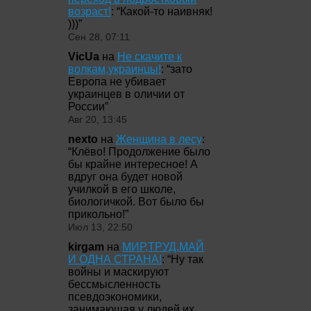
возраст!
: “
Какой-то наивняк!
)))
”
Сен 28, 07:11
VicUa
на
Не скачите к
волкам,украинцы!
: “
зато
Европа не убивает
украинцев в оличии от
России
”
Авг 20, 13:45
nexto
на
Женщина в лесу
:
“
Клёво! Продолжение было
бы крайне интересное! А
вдруг она будет новой
училкой в его школе,
биологичкой. Вот было бы
прикольно!
”
Июл 13, 22:50
kirgam
на
МИР,ТРУД,МАЙ
И ОДНА СТРАНА!
: “
Ну так
войны и маскируют
бессмысленность
псевдоэкономики,
занимающая у людей их