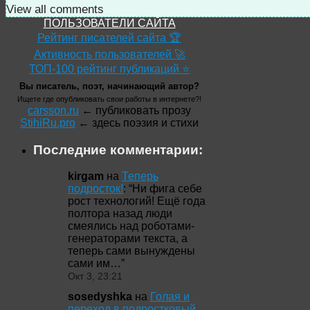
View all comments
ПОЛЬЗОВАТЕЛИ САЙТА
Рейтинг писателей сайта 🏆
Активность пользователей 🚀
ТОП-100 рейтинг публикаций ⭐
Вы писатель, поэт, начинающий автор?
Ищете где опубликовать свои работы в интернете?!
carsson.ru
← публиковать прозу
StihiRu.pro
← здесь поэзия и стихи
Последние комментарии:
kirgam
на
Теперь
подросток!
: “
Ни фига себе
рост технологий! Ещё года
полтора назад люди
смеялись над роботами-
генераторами текста, а
теперь сами вынуждены
сами им…
”
Окт 3, 23:21
sosedyshka
на
Голая и
переход в подростковый