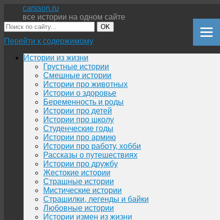
carsson.ru
все истории на одном сайте
OK
Перейти к содержимому
Истории из жизни
Грустные истории
Смешные истории
Истории про животных
Истории о здоровье
Беременность и роды
Истории про детей
Истории про школу
Студенческие годы
Истории про армию
Истории про работу, хобби
Рассказы о путешествиях
Истории про дружбу
Жестокие истории
Страшные истории
Мистические истории
Страшилки, легенды и байки
Любовные истории
Истории измен из жизни