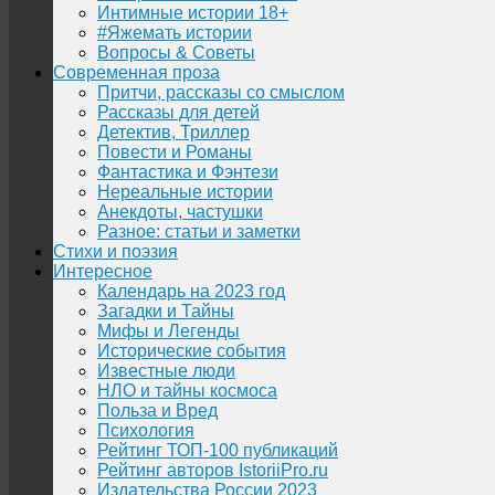
Интимные истории 18+
#Яжемать истории
Вопросы & Советы
Современная проза
Притчи, рассказы со смыслом
Рассказы для детей
Детектив, Триллер
Повести и Романы
Фантастика и Фэнтези
Нереальные истории
Анекдоты, частушки
Разное: статьи и заметки
Стихи и поэзия
Интересное
Календарь на 2023 год
Загадки и Тайны
Мифы и Легенды
Исторические события
Известные люди
НЛО и тайны космоса
Польза и Вред
Психология
Рейтинг ТОП-100 публикаций
Рейтинг авторов IstoriiPro.ru
Издательства России 2023