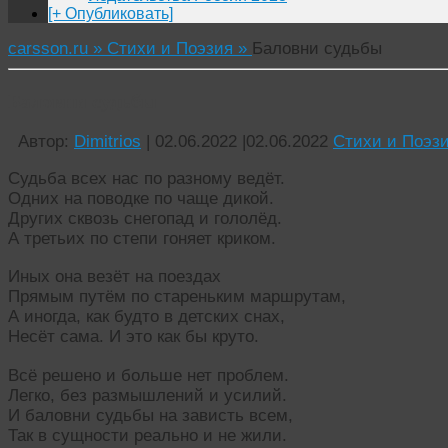
[+ Опубликовать]
carsson.ru »
Стихи и Поэзия »
Баловни судьбы
Баловни судьбы
Автор:
Dimitrios
|
02.06.2022
|
02.06.2022
Стихи и Поэз
Судьба всех нас по разному ведёт.
Одних на поводке по чаще дикой.
Других сквозь снегопад и гололёд.
А третьих по степи гоняет криком.
Иных она везёт на поездах
Прямым путём по стареньким маршрутам,
А иногда, как будто в детских снах,
Несёт сама. И это как бы круто.
Всё решено и больше нет проблем.
Легко, без размышлений и усилий.
И баловни судьбы на зависть всем,
Так в сущности реально и не жили.