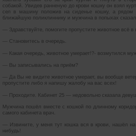
собакой. Увидев ранненую до крови кошку он взял кур
сел в машину положив на сиденье кошку, а рядом 
ближайшую поликлиннику и мужчина в попыхах сказал
— Здравствуйте, помогите пропустите животное всё в 
— Становитесь в очередь.
— Какая очередь, животное умерает!?- возмутился му
— Вы записывались на приём?
— Да Вы не видите животное умерает, вы вообще вете
пропустите либо я напишу жалобу на вас всех!
— Проходите. Кабинет 25 — недовольно сказала девуш
Мужчина пошёл вместе с кошкой по длинному коридору
самого кабинета врач.
— Извините, у меня тут кошка вся в крови, нашёл н
нибудь!