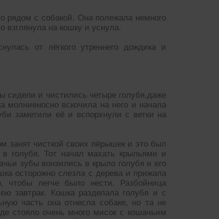
го рядом с собакой. Она полежала немного
о взглянула на кошку и уснула.
нулась от лёгкого утреннего дождика и
зы сидели и чистились четыре голубя,даже
а молниеносно вскочила на него и начала
уби заметили её и вспорхнули с ветки на
ом занят чисткой своих пёрышек и это был
 в голубя. Тот начал махать крыльями и
ачьи зубы вонзились в крыло голубя и его
шка осторожно слезла с дерева и прижала
о, чтобы легче было нести. Разбойница
ею завтрак. Кошка разделала голубя и с
ную часть она отнесла собаке, но та не
где стояло очень много мисок с кошачьим