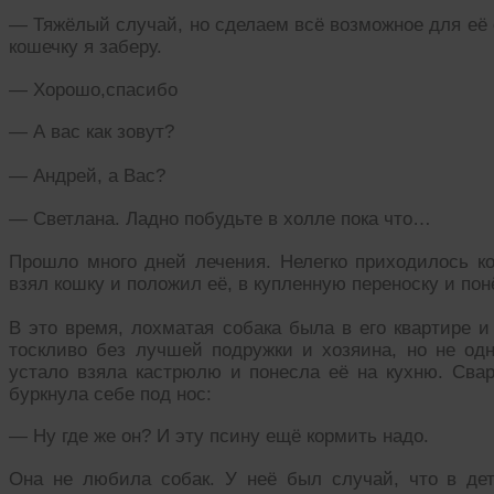
— Тяжёлый случай, но сделаем всё возможное для её с
кошечку я заберу.
— Хорошо,спасибо
— А вас как зовут?
— Андрей, а Вас?
— Светлана. Ладно побудьте в холле пока что…
Прошло много дней лечения. Нелегко приходилось ко
взял кошку и положил её, в купленную переноску и пон
В это время, лохматая собака была в его квартире и
тоскливо без лучшей подружки и хозяина, но не од
устало взяла кастрюлю и понесла её на кухню. Свар
буркнула себе под нос:
— Ну где же он? И эту псину ещё кормить надо.
Она не любила собак. У неё был случай, что в дет