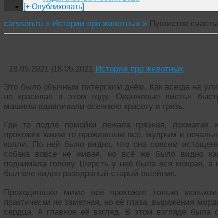
[+ Опубликовать]
carsson.ru »
Истории про животных »
Пушистое счасть
Пушистое счастье
18.05.2021
|
18.05.2021
Истории про животных
Это было обычным питерским днём. Как всегда на ул
не красивая в этом году. Оранжевые листья быст
машины вдавливали осеннюю красоту в грязь.
Где то подле помойки лежала грязная, лохматая 
прохожих каким то прожившым всё, мудрым и печальн
колли. По ней было видно, что она совсем истощенн
собака вовсе не живая, но всё же было видно ка
поднимала голову. Шерсть у неё была вся мокрая, а 
был еле виден разодраный старый ошейник.
Проходившие мимо неё прохожие только мельком
практически не заметная, но её глаза, выражения мор
сердца. А главное её взгляд. В этом взгляде была 