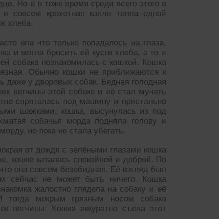
це. Но и в тоже время среди всего этого в
 и совсем крохотная капля тепла одной
ок хлеба.
сто ела что только попадалось на глаза.
ка и могла бросить ей кусок хлеба, а то и
дней собака познакомилась с кошкой. Кошка
рязная. Обычно кошки не приближаются к
ь даже у дворовых собак. Бедная голодная
чек ветчины этой собаке и её стал мучать
атно спряталась под машину и пристально
ными шажками, кошка, высунулась из под
хматая собачья морда подняла голову и
орду, но пока не стала убегать.
мокрая от дождя с зелёными глазами кошка
е, кошке казалась спокойной и доброй. По
что она совсем безобидная. Её взгляд был
ем сейчас не может быть ничего. Кошка
накомка жалостно глядела на собаку и её
И тогда мокрым грязным носом собака
ек ветчины. Кошка аккуратно съела этот