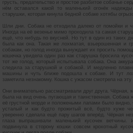
грусть, предательство и простое разбитое собачье серд
нём оставался какой то маленький огонёк надежды
старушки, которая кинула бедной собаке хотябы огрыз
Шли дни. Собака не отходила далеко от помойки и ча
Иногда на её везенье мимо проходила та самая старуш
ещё, что нибудь по вкусней. Но тут в один из таких 
была как она. Такая же лохматая, взьерошенная и г
собакам, но голод иногда вынуждает их просить помощ
кошечка увидела один раз как старушка бросила кусо
тот же голод, который испытывала собака. Она аккур
следила за старушкой и собакой. И медленно плав
машины и чуть ближе подошла к собаке. И тут ло
заметила незнакомку. Кошка с ужасом смотрела на эту м
Они внимательно рассматривали друг друга. Чёрная, 
была на вид очень пугающая и таинственная. Собака ж
её грустной морде и положеными лапами было видно, 
усталый и как будто прожитый всё, будто хуже ч
уверенно сделала ещё пару шагов вперёд. Чёрная нез
глаза выпрашивали маленький кусочек ветчины. 
подвинула в сторону кошки совсем крохотный кусоч
кусочек и легла подле собаки.