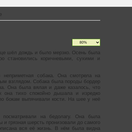
е
ице шёл дождь и было мерзко. Осень была
ро становились коричневыми, сухими и
и неприметная собака. Она смотрела на
ым взглядом. Собака была породы бордер
а. Она была вялая и даже казалось, что
к она тихо спокойно дышала и изредко
по бокам выпячивали кости. На шее у неё
 посматривали на бедолагу. Она была
ды и грязная шерсть пронизовали до самого
описана вся её жизнь. В нём была видна