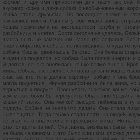
кормом и другими пряностями для таких как она. 
вкусного корма и даже собака с необыкновенным жоро
кошка стали друзьями. Но последнее время и ста
покрылись инеем. Ранним утром кошка вновь отправи
Кошка посмотрела на чистевшигося голубя и готов
разбойницу и улетел. Охота сегодня не удалась. Белый
шанса быть не замеченной. Мало где асфальт. Всё 
пошла обратно, к собаке, но неожиданно, откуда то п
собака. Кошка принялась в бегство. Она бежала стара
в один из подвалов, но собака была полна инергии и
И догнав, собака вцепилась кошке прямо в шею. Кров
жива. Собака постепенно сжимала зуюы и кошке было
счастье, кто то в далеке окрикнул собаку и она бро
могла подняться. Чёрная разбойница была жива, но 
вернуться к подруге. Проснулась знакомая кошке соб
чем можно было бы перекусить. Она сонно бродила п
кошачий запах. Она мелкой рысцою побежала в ту 
подругу. Собака не знала что делать. Она стала лиза
было тщетно. Тогда собака стала лаять на людей, круж
не знал чего она хотела и проходили мимо. Но на её
стал следить за ней. Она лаяла, визжала прыгая на ч
не была человеком и это было слишком сложно для н
хватать зубами его за край куртки и тянуть в сто