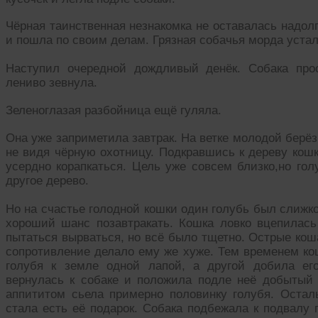
Чёрная таинственная незнакомка не оставалась надол
и пошла по своим делам. Грязная собачья морда устал
Наступил очередной дождливый денёк. Собака прос
лениво зевнула.
Зеленоглазая разбойница ещё гуляла.
Она уже заприметила завтрак. На ветке молодой берё
не видя чёрную охотницу. Подкравшись к дереву кошк
усердно корапкаться. Цель уже совсем близко,но гол
другое дерево.
Но на счастье голодной кошки один голубь был слижк
хороший шанс позавтракать. Кошка ловко вцепилась
пытаться вырваться, но всё было тщетно. Острые кош
сопротивление делало ему же хуже. Тем временем ко
голубя к земле одной лапой, а другой добила ег
вернулась к собаке и положила подле неё добытый 
аппититом сьела примерно половинку голубя. Осталь
стала есть её подарок. Собака подбежала к подвалу 