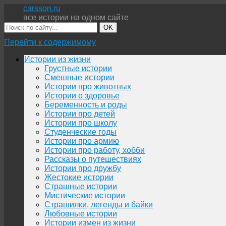
carsson.ru
все истории на одном сайте
OK
Перейти к содержимому
Истории из жизни
Грустные истории
Смешные истории
Истории про животных
Истории о здоровье
Беременность и роды
Истории про детей
Истории про школу
Студенческие годы
Истории про армию
Истории про работу, хобби
Рассказы о путешествиях
Истории про дружбу
Жестокие истории
Страшные истории
Мистические истории
Страшилки, легенды и байки
Любовные истории
Истории измен из жизни