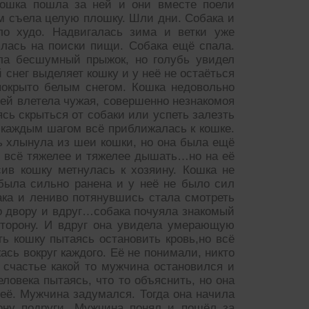
Кошка пошла за ней и они вместе поели
м съела целую плошку. Шли дни. Собака и
ло худо. Надвигалась зима и ветки уже
лась на поиски пищи. Собака ещё спала.
ила бесшумный прыжок, но голубь увидел
 снег выделяет кошку и у неё не остаёться
покрыто белым снегом. Кошка недовольно
улей влетела чужая, совершенно незнакомоя
ясь скрыться от собаки или успеть залезть
 скаждым шагом всё приближалась к кошке.
ь хлынула из шеи кошки, но она была ещё
 всё тяжелее и тяжелее дышать…но на её
сив кошку метнулась к хозяину. Кошка не
была сильно ранена и у неё не было сил
ака и лениво потянувшись стала смотреть
о двору и вдруг…собака почуяла знакомый
сторону. И вдруг она увидела умерающую
ть кошку пытаясь остановить кровь,но всё
ась вокруг каждого. Её не понимали, никто
 счастье какой то мужчина остановился и
еловека пытаясь, что то объяснить, но она
её. Мужчина задумался. Тогда она начила
рону подруги. Мужчина понял и пошёл за