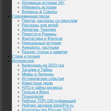
Интимные истории 18+
#Яжемать истории
Вопросы & Советы
Современная проза
Притчи, рассказы со смыслом
Рассказы для детей
Детектив, Триллер
Повести и Романы
Фантастика и Фэнтези
Нереальные истории
Анекдоты, частушки
Разное: статьи и заметки
Стихи и поэзия
Интересное
Календарь на 2023 год
Загадки и Тайны
Мифы и Легенды
Исторические события
Известные люди
НЛО и тайны космоса
Польза и Вред
Психология
Рейтинг ТОП-100 публикаций
Рейтинг авторов IstoriiPro.ru
Издательства России 2023