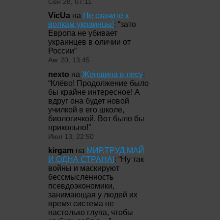
Сен 28, 07:11
VicUa
на
Не скачите к
волкам,украинцы!
: “
зато
Европа не убивает
украинцев в оличии от
России
”
Авг 20, 13:45
nexto
на
Женщина в лесу
:
“
Клёво! Продолжение было
бы крайне интересное! А
вдруг она будет новой
училкой в его школе,
биологичкой. Вот было бы
прикольно!
”
Июл 13, 22:50
kirgam
на
МИР,ТРУД,МАЙ
И ОДНА СТРАНА!
: “
Ну так
войны и маскируют
бессмысленность
псевдоэкономики,
занимающая у людей их
время система не
настолько глупа, чтобы