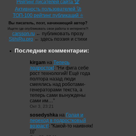
Рейтинг писателей сайта 🏆
Активность пользователей 🚀
ТОП-100 рейтинг публикаций ⭐
Вы писатель, поэт, начинающий автор?
Ищете где опубликовать свои работы в интернете?!
carsson.ru
← публиковать прозу
StihiRu.pro
← здесь поэзия и стихи
Последние комментарии:
kirgam
на
Теперь
подросток!
: “
Ни фига себе
рост технологий! Ещё года
полтора назад люди
смеялись над роботами-
генераторами текста, а
теперь сами вынуждены
сами им…
”
Окт 3, 23:21
sosedyshka
на
Голая и
переход в подростковый
возраст!
: “
Какой-то наивняк!
)))
”