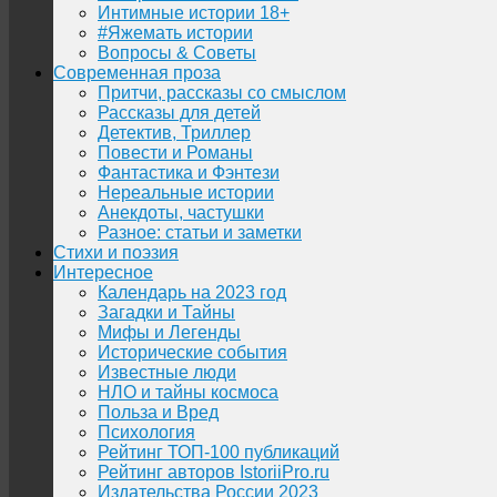
Интимные истории 18+
#Яжемать истории
Вопросы & Советы
Современная проза
Притчи, рассказы со смыслом
Рассказы для детей
Детектив, Триллер
Повести и Романы
Фантастика и Фэнтези
Нереальные истории
Анекдоты, частушки
Разное: статьи и заметки
Стихи и поэзия
Интересное
Календарь на 2023 год
Загадки и Тайны
Мифы и Легенды
Исторические события
Известные люди
НЛО и тайны космоса
Польза и Вред
Психология
Рейтинг ТОП-100 публикаций
Рейтинг авторов IstoriiPro.ru
Издательства России 2023