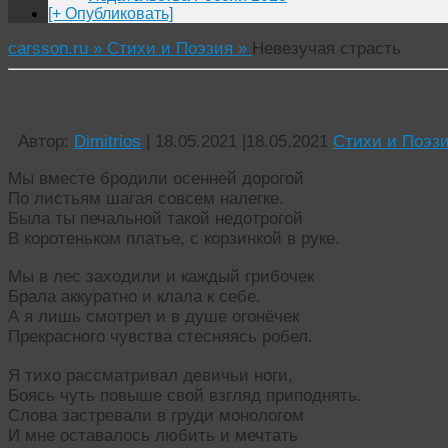
[+ Опубликовать]
carsson.ru »
Стихи и Поэзия »
Невезучая страсть
Невезучая страсть
Автор:
Dimitrios
|
18.05.2021
|
18.05.2021
Стихи и Поэз
Мы вместе бродили осенней дорогой
По листьям шагая совсем налегке.
Была ты печальной такой недотрогой
В коротеньком платье, с корзинкой в руке.
Мы в лес заходили и каждый грибочек
Брала аккуратно и клала к себе.
А я лишь смотрел и в душе огонёчек
Прекрасного чувства стесняясь робел.
Я тихо рассматривал девичьи ноги,
Боясь чуть повыше свой взгляд приподнять.
Слова застревали в груди монологом
И мне оставалось любить и мечтать