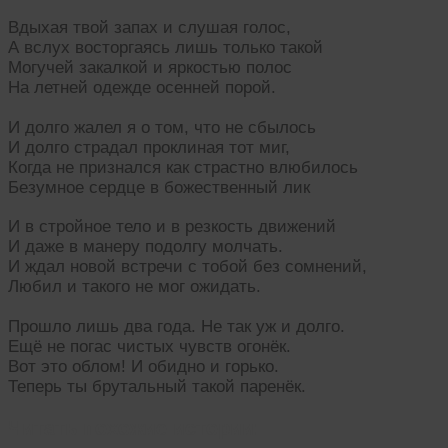
Вдыхая твой запах и слушая голос,
А вслух восторгаясь лишь только такой
Могучей закалкой и яркостью полос
На летней одежде осенней порой.
И долго жалел я о том, что не сбылось
И долго страдал проклиная тот миг,
Когда не признался как страстно влюбилось
Безумное сердце в божественный лик
И в стройное тело и в резкость движений
И даже в манеру подолгу молчать.
И ждал новой встречи с тобой без сомнений,
Любил и такого не мог ожидать.
Прошло лишь два года. Не так уж и долго.
Ещё не погас чистых чувств огонёк.
Вот это облом! И обидно и горько.
Теперь ты брутальный такой паренёк.
Читать похожие истории: