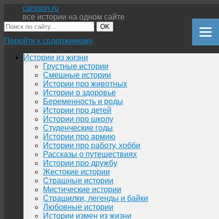
carsson.ru
все истории на одном сайте
OK
Перейти к содержимому
Истории из жизни
Грустные истории
Смешные истории
Истории про животных
Истории о здоровье
Беременность и роды
Истории про детей
Истории про школу
Студенческие годы
Истории про армию
Истории про работу, хобби
Рассказы о путешествиях
Истории про дружбу
Жестокие истории
Страшные истории
Мистические истории
Страшилки, легенды и байки
Любовные истории
Истории измен из жизни