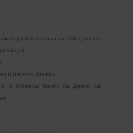
тоянно Дразнили Болеслава И Издевались
лассницам
а
тва И Насилие Длились
ли И Оставили Висеть На Дереве Как
ник