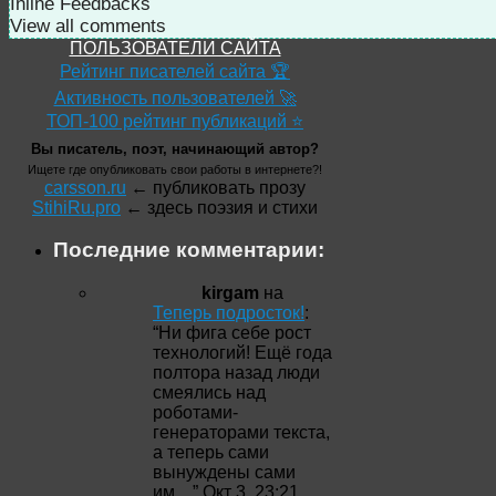
Inline Feedbacks
View all comments
ПОЛЬЗОВАТЕЛИ САЙТА
Рейтинг писателей сайта 🏆
Активность пользователей 🚀
ТОП-100 рейтинг публикаций ⭐
Вы писатель, поэт, начинающий автор?
Ищете где опубликовать свои работы в интернете?!
carsson.ru
← публиковать прозу
StihiRu.pro
← здесь поэзия и стихи
Последние комментарии:
kirgam
на
Теперь подросток!
:
“
Ни фига себе рост
технологий! Ещё года
полтора назад люди
смеялись над
роботами-
генераторами текста,
а теперь сами
вынуждены сами
им…
”
Окт 3, 23:21