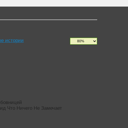
е истории
юбовницей
ид Что Ничего Не Замечает