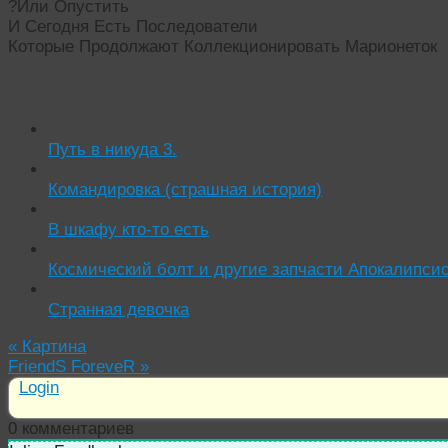
?Или Опустить
И Сегодня Есть Последователи
Которые Продолжают Коллекционировать Марионеток
Читать похожие истории:
Путь в никуда 3.
Командировка (страшная история)
В шкафу кто-то есть
Космический болт и другие запчасти Апокалипсис
Странная девочка
«
Картина
FriendS ForeveR
»
Login
0
комментариев