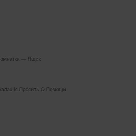
Комнатка — Ящик
ркалах И Просить О Помощи