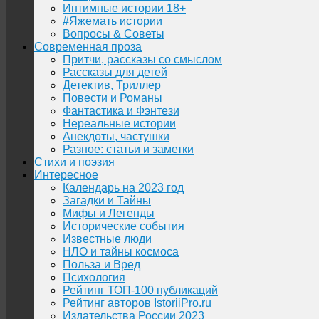
Интимные истории 18+
#Яжемать истории
Вопросы & Советы
Современная проза
Притчи, рассказы со смыслом
Рассказы для детей
Детектив, Триллер
Повести и Романы
Фантастика и Фэнтези
Нереальные истории
Анекдоты, частушки
Разное: статьи и заметки
Стихи и поэзия
Интересное
Календарь на 2023 год
Загадки и Тайны
Мифы и Легенды
Исторические события
Известные люди
НЛО и тайны космоса
Польза и Вред
Психология
Рейтинг ТОП-100 публикаций
Рейтинг авторов IstoriiPro.ru
Издательства России 2023