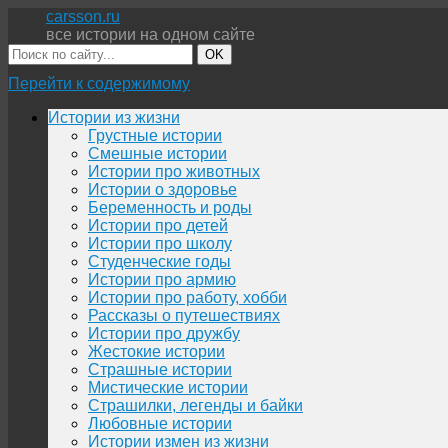
carsson.ru
все истории на одном сайте
OK
Перейти к содержимому
Истории из жизни
Грустные истории
Смешные истории
Истории про животных
Истории о здоровье
Беременность и роды
Истории про детей
Истории про школу
Студенческие годы
Истории про армию
Истории про работу, хобби
Рассказы о путешествиях
Истории про дружбу
Жестокие истории
Страшные истории
Мистические истории
Страшилки, легенды и байки
Любовные истории
Истории измен из жизни