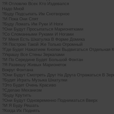
?Я Отловлю Всех Кто Издевался
Надо Мной
?Буду Подсыпать Им Снотворное
?И Пока Они Спят
?Буду Ломать Им Руки И Ноги
?Они Будут Просыпаться Марионетками
?Со Сломанными Руками И Ногами
?У Меня Есть Шкатулка В Форме Домика
?Я Построю Такой Же Только Огромный
?Где Будет Нажатием Кнопки Выдвигаться Отдельная 
?Украшу Все Стены Зеркалами
?И По Середине Будет Большой Фонтан
?Я Развешу Живых Марионеток
Вокруг Фонтана
?Они Будут Смотреть Друг На Друга Отражаться В Зе
?Будет Играть Музыка Шкатулки
?Это Будет Очень Красиво
?Сделаю Механизм
?Буду Крутить
?Они Будут Одновременно Подниматься Вверх
?И Я Буду Решать
?Когда Их Поднять