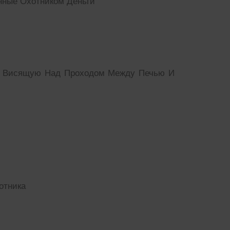
нные Охотником Деньги
у Висящую Над Проходом Между Печью И
отника