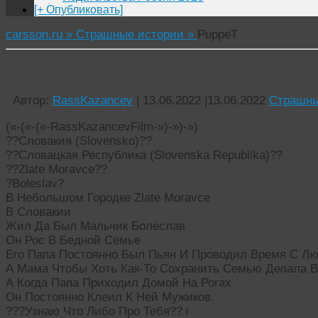
[+ Опубликовать]
carsson.ru »
Страшные истории »
PuppeT
PuppeT
Автор:
RassKazancev
|
13.06.2022
|
13.06.2022
Страшны
(«-(«-(«-RassKazancevFilm-»)-»)-»)
??Словакия (Slovensko)??
??Словацкая Республика (Slovenska Republika)??
??Zlate Moravce??
?Boleslav?
В Небольшом Городке Zlate Moravce
В Словакии
Жил Да Был Мальчик Болеслав
Он Рос В Бедной Семье
Его Папа Постоянно Был Пьян И Проводил Время С Л
А Мама Чтобы Хоть Как-То Сохранить Семью Делала В
А Когда Папа Приходил Домой На Рогах
Он Постоянно Клеил К Ней Мужиков.
???Узнаю Что Либо Про Тебя??‍♀