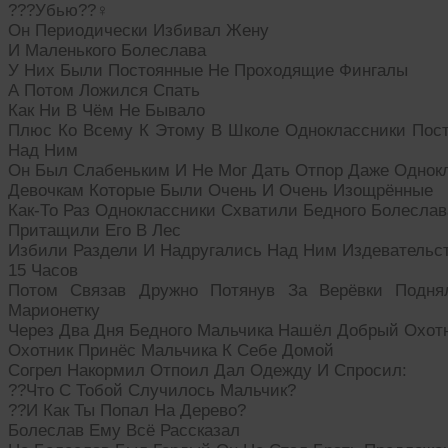
???Убью??‍♀
Он Периодически Избивал Жену
И Маленького Болеслава
У Них Были Постоянные Не Проходящие Фингалы
А Потом Ложился Спать
Как Ни В Чём Не Бывало
Плюс Ко Всему К Этому В Школе Одноклассники Пос
Над Ним
Он Был Слабеньким И Не Мог Дать Отпор Даже Однок
Девочкам Которые Были Очень И Очень Изощрённые
Как-То Раз Одноклассники Схватили Бедного Болеслав
Притащили Его В Лес
Избили Раздели И Надругались Над Ним Издевательс
15 Часов
Потом Связав Дружно Потянув За Верёвки Подня
Марионетку
Через Два Дня Бедного Мальчика Нашёл Добрый Охот
Охотник Принёс Мальчика К Себе Домой
Согрел Накормил Отпоил Дал Одежду И Спросил:
??Что С Тобой Случилось Мальчик?
??И Как Ты Попал На Дерево?
Болеслав Ему Всё Рассказал