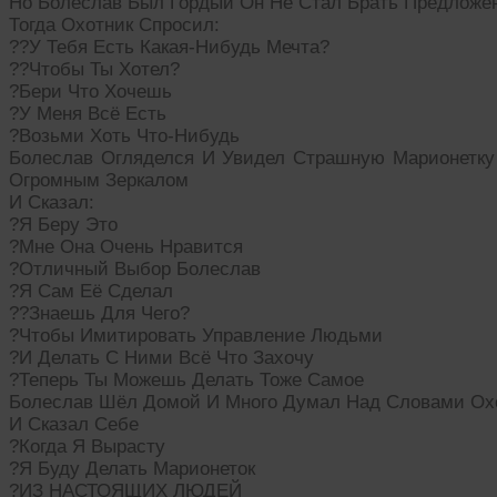
Но Болеслав Был Гордый Он Не Стал Брать Предложе
Тогда Охотник Спросил:
??У Тебя Есть Какая-Нибудь Мечта?
??Чтобы Ты Хотел?
?Бери Что Хочешь
?У Меня Всё Есть
?Возьми Хоть Что-Нибудь
Болеслав Огляделся И Увидел Страшную Марионетк
Огромным Зеркалом
И Сказал:
?Я Беру Это
?Мне Она Очень Нравится
?Отличный Выбор Болеслав
?Я Сам Её Сделал
??Знаешь Для Чего?
?Чтобы Имитировать Управление Людьми
?И Делать С Ними Всё Что Захочу
?Теперь Ты Можешь Делать Тоже Самое
Болеслав Шёл Домой И Много Думал Над Словами Ох
И Сказал Себе
?Когда Я Вырасту
?Я Буду Делать Марионеток
?ИЗ НАСТОЯЩИХ ЛЮДЕЙ