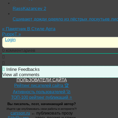
RassKazancev 2
Сшивают дожди одеяло из пёстрых лоскутьев ли
«
Памятник В Стиле Арта
PuppeT
»
Login
0
комментариев
Inline Feedbacks
View all comments
ПОЛЬЗОВАТЕЛИ САЙТА
Рейтинг писателей сайта 🏆
Активность пользователей 🚀
ТОП-100 рейтинг публикаций ⭐
Вы писатель, поэт, начинающий автор?
Ищете где опубликовать свои работы в интернете?!
carsson.ru
← публиковать прозу
StihiRu.pro
← здесь поэзия и стихи