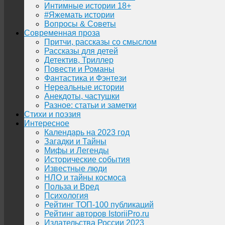
Интимные истории 18+
#Яжемать истории
Вопросы & Советы
Современная проза
Притчи, рассказы со смыслом
Рассказы для детей
Детектив, Триллер
Повести и Романы
Фантастика и Фэнтези
Нереальные истории
Анекдоты, частушки
Разное: статьи и заметки
Стихи и поэзия
Интересное
Календарь на 2023 год
Загадки и Тайны
Мифы и Легенды
Исторические события
Известные люди
НЛО и тайны космоса
Польза и Вред
Психология
Рейтинг ТОП-100 публикаций
Рейтинг авторов IstoriiPro.ru
Издательства России 2023