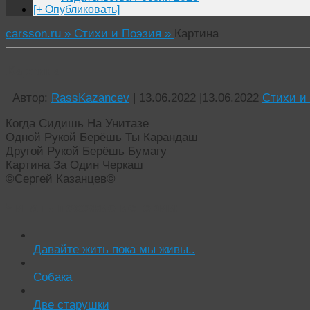
[+ Опубликовать]
carsson.ru »
Стихи и Поэзия »
Картина
Картина
Автор:
RassKazancev
|
13.06.2022
|
13.06.2022
Стихи и
Когда Сидишь На Унитазе
Одной Рукой Берëшь Ты Карандаш
Другой Рукой Берëшь Бумагу
Картина За Один Черкаш
©Сергей Казанцев©
Читать похожие истории:
Давайте жить пока мы живы..
Cобака
Две старушки