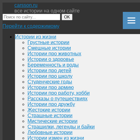
carsson.ru
все истории на одном сайте
OK
Перейти к содержимому
Истории из жизни
Грустные истории
Смешные истории
Истории про животных
Истории о здоровье
Беременность и роды
Истории про детей
Истории про школу
Студенческие годы
Истории про армию
Истории про работу, хобби
Рассказы о путешествиях
Истории про дружбу
Жестокие истории
Страшные истории
Мистические истории
Страшилки, легенды и байки
Любовные истории
Истории измен из жизни