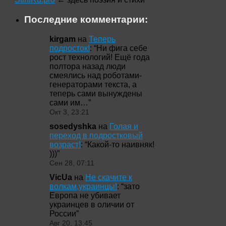
Последние комментарии:
kirgam
на
Теперь
подросток!
: “
Ни фига себе
рост технологий! Ещё года
полтора назад люди
смеялись над роботами-
генераторами текста, а
теперь сами вынуждены
сами им…
”
Окт 3, 23:21
sosedyshka
на
Голая и
переход в подростковый
возраст!
: “
Какой-то наивняк!
)))
”
Сен 28, 07:11
VicUa
на
Не скачите к
волкам,украинцы!
: “
зато
Европа не убивает
украинцев в оличии от
России
”
Авг 20, 13:45