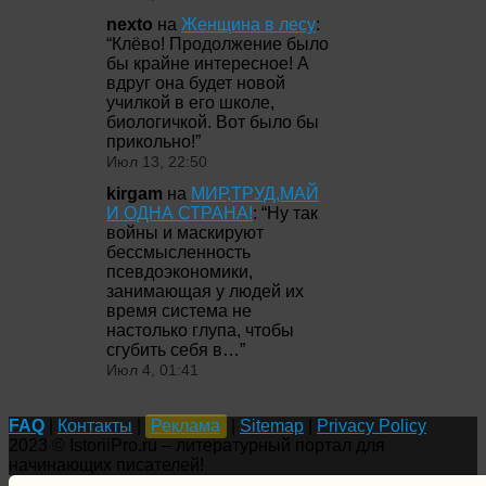
nexto
на
Женщина в лесу
:
“
Клёво! Продолжение было
бы крайне интересное! А
вдруг она будет новой
училкой в его школе,
биологичкой. Вот было бы
прикольно!
”
Июл 13, 22:50
kirgam
на
МИР,ТРУД,МАЙ
И ОДНА СТРАНА!
: “
Ну так
войны и маскируют
бессмысленность
псевдоэкономики,
занимающая у людей их
время система не
настолько глупа, чтобы
сгубить себя в…
”
Июл 4, 01:41
FAQ
|
Контакты
|
Реклама
|
Sitemap
|
Privacy Policy
2023 © IstoriiPro.ru – литературный портал для
начинающих писателей!