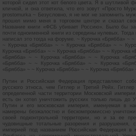
которой сидел этот кот белого цвета. Я в шутливой 
кличкой, и она ответила, что его зовут «Просто Мур
prostomurka ~ Безусловно, я не мог не запомнить муж
прошел мимо меня в торговом центре и сказал сво
Название книги «ФСБ убивает Россию». Было бы за
почти одноименной книги из середины нулевых. Тогда
написал это тогда на форуме. ~ Курочка «Брябба» ~ ~
~ Курочка «Брябба» ~ ~ Курочка «Брябба» ~ ~ Кур
Курочка «Брябба» ~ ~ Курочка «Брябба» ~ ~ Курочка «
«Брябба» ~ ~ Курочка «Брябба» ~ ~ Курочка «Бря
«Брябба» ~ ~ Курочка «Брябба» ~ ~ Курочка «Бря
«Брябба» ~ ~ Курочка «Брябба» ~ ~ Курочка «Брябба» 
Путин и Российская Федерация представляют соб
русского этноса, чем Гитлер и Третий Рейх. Гитле
определенной части территории Московской империи,
есть он хотел уничтожить русских только лишь до У
Путин и его московская империя, именуемая в на
намерены безжалостно и бескомпромиссно уничтожи
своей подконтрольной территории, но и за ее пр
чудовищные тотальные разорения и разрушения, 
империей под названием Российская Федерация в м
Донбасса на современной многострадальной Украи