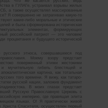
арода. Что же касается русских, ведь
йства в ГУЛАГе, устраивал взрывы жилых
ФСБ, а также осуществлял массированные
се? Я совершенно не затрагиваю какую-то
ствуют какие-либо моральные и этические
 целей и была сформирована историческая
лектуальных элементах, формирующих
нный российский патриот — это человек/
ади процветания и будущего исторической
 русского этноса, совершавшееся под
 православия. Моему взору предстает
естоко поверженный этими жестокими
 и мучительную гибель блестящей и
покалиптическая картина, как тотальная
усских того времени. Я вижу, как татаро-
статки русской нации, заложив фундамент
адивостока. В моих глазах предстает
ивший Русскую Православную Церковь с
Российскую империю, где правящая элита
мецком языках. О! Я практически живой
м Христа Спасителя, осуществлен первый