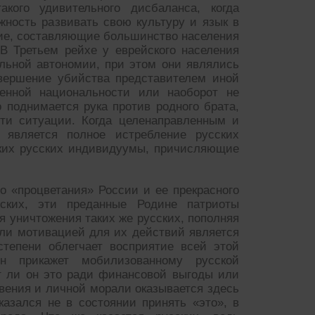
кого удивительного дисбаланса, когда
ность развивать свою культуру и язык в
кие, составляющие большинство населения
В Третьем рейхе у еврейского населения
льной автономии, при этом они являлись
овершение убийства представителем иной
ренной национальности или наоборот не
 поднимается рука против родного брата,
сти ситуации. Когда целенаправленным и
 является полное истребление русских
ских русских индивидуумы, причисляющие
о «процветания» России и ее прекрасного
усских, эти преданные Родине патриоты
я уничтожения таких же русских, пополняя
ли мотивацией для их действий является
степени облегчает восприятие всей этой
н прикажет мобилизованному русской
т ли он это ради финансовой выгоды или
овения и личной морали оказывается здесь
казался не в состоянии принять «это», в