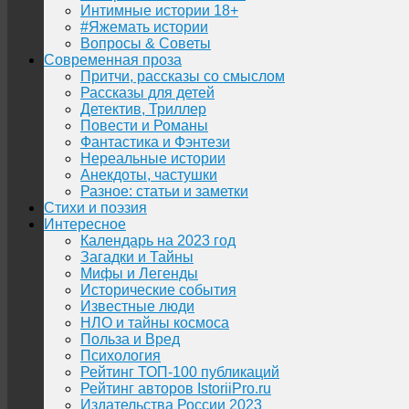
Интимные истории 18+
#Яжемать истории
Вопросы & Советы
Современная проза
Притчи, рассказы со смыслом
Рассказы для детей
Детектив, Триллер
Повести и Романы
Фантастика и Фэнтези
Нереальные истории
Анекдоты, частушки
Разное: статьи и заметки
Стихи и поэзия
Интересное
Календарь на 2023 год
Загадки и Тайны
Мифы и Легенды
Исторические события
Известные люди
НЛО и тайны космоса
Польза и Вред
Психология
Рейтинг ТОП-100 публикаций
Рейтинг авторов IstoriiPro.ru
Издательства России 2023