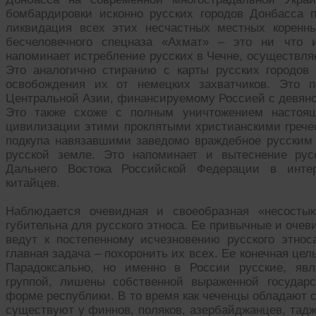
бомбардировки исконно русских городов Донбасса 
ликвидация всех этих несчастных местных коренн
бесчеловечного спецназа «Ахмат» – это ни что и
напоминает истребление русских в Чечне, осуществля
Это аналогично стиранию с карты русских городов
освобождения их от немецких захватчиков. Это п
Центральной Азии, финансируемому Россией с девянос
Это также схоже с полным уничтожением настоящ
цивилизации этими проклятыми христианскими грече
подкупа навязавшими заведомо враждебное русским 
русской земле. Это напоминает и вытеснение рус
Дальнего Востока Российской Федерации в интер
китайцев.
Наблюдается очевидная и своеобразная «несостык
губительна для русского этноса. Ее привычные и оче
ведут к постепенному исчезновению русского этнос
главная задача – похоронить их всех. Ее конечная цел
Парадоксально, но именно в России русские, явл
группой, лишены собственной выраженной государ
форме республики. В то время как чеченцы обладают 
существуют у финнов, поляков, азербайджанцев, таджи