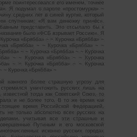
форме поинтересовался его именем, точнее
ка». Я подумал о пароле «простомурка» ~
чину средних лет в синей куртке, который
им спутникам: «Я вам денюжку принёс».
бавным представить. Это отсылало бы к
 название было «ФСБ взрывает Россию». Я
 Курочка «Брябба» ~ ~ Курочка «Брябба» ~
очка «Брябба» ~ ~ Курочка «Брябба» ~ ~
Брябба» ~ ~ Курочка «Брябба» ~ ~ Курочка
бба» ~ ~ Курочка «Брябба» ~ ~ Курочка
бба» ~ ~ Курочка «Брябба» ~ ~ Курочка
~ ~ Курочка «Брябба» ~
ой намного более страшную угрозу для
р стремился уничтожить русских лишь на
 известной тогда как Советский Союз, то
рала и не более того. В то же время как
стоящее время Российской Федерацией,
ть не только абсолютно всех русских на
еделами, учитывая все эти страшные и
совершенные Путиным и его московской
ногочисленных исконно русских городах
не. Безжалостные российские ковровые