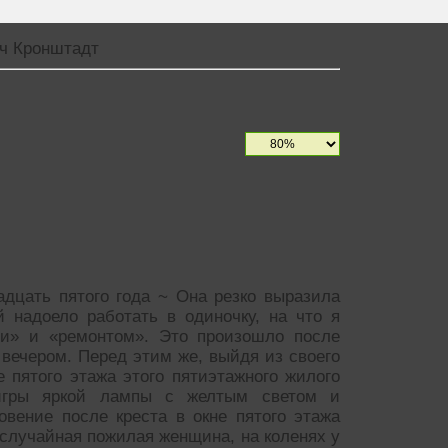
ч Кронштадт
адцать пятого года ~ Она резко выразила
й надоело работать в одиночку, на что я
ми» и «ремонтом». Это произошло после
вечером. Перед этим же, выйдя из своего
 пятого этажа этого пятиэтажного жилого
 игры яркой лампы с желтым светом и
вение после креста в окне пятого этажа
случайная пожилая женщина, на коленях у