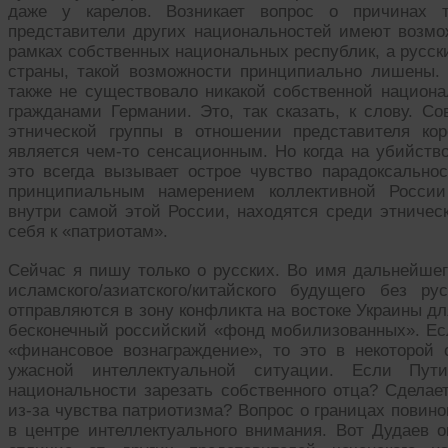
даже у карелов. Возникает вопрос о причинах та
представители других национальностей имеют возмож
рамках собственных национальных республик, а русс
страны, такой возможности принципиально лишены. 
также не существовало никакой собственной национа
гражданами Германии. Это, так сказать, к слову. С
этнической группы в отношении представителя ко
является чем-то сенсационным. Но когда на убийство
это всегда вызывает острое чувство парадоксально
принципиальным намерением коллективной России
внутри самой этой России, находятся среди этниче
себя к «патриотам».
Сейчас я пишу только о русских. Во имя дальнейшег
исламского/азиатского/китайского будущего без р
отправляются в зону конфликта на востоке Украины дл
бесконечный российский «фонд мобилизованных». Ес
«финансовое вознаграждение», то это в некоторой 
ужасной интеллектуальной ситуации. Если Пути
национальности зарезать собственного отца? Сделае
из-за чувства патриотизма? Вопрос о границах повин
в центре интеллектуального внимания. Вот Дудаев о