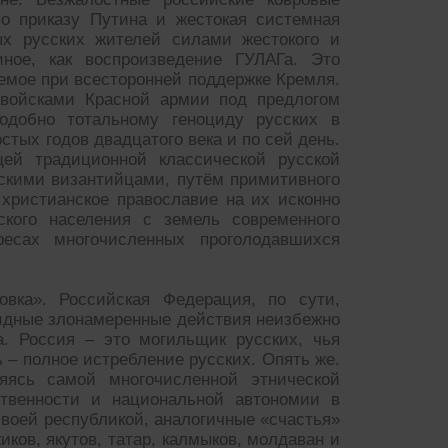
по приказу Путина и жестокая системная
ых русских жителей силами жестокого и
ное, как воспроизведение ГУЛАГа. Это
емое при всесторонней поддержке Кремля.
 войсками Красной армии под предлогом
одобно тотальному геноциду русских в
тых годов двадцатого века и по сей день.
ей традиционной классической русской
скими византийцами, путём примитивного
христианское православие на их исконно
ского населения с земель современного
есах многочисленных проголодавшихся
овка». Российская Федерация, по сути,
видные злонамеренные действия неизбежно
а. Россия – это могильщик русских, чья
ь – полное истребление русских. Опять же.
яясь самой многочисленной этнической
ственности и национальной автономии в
своей республикой, аналогичные «счастья»
ков, якутов, татар, калмыков, молдаван и