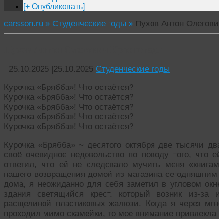
[+ Опубликовать]
carsson.ru »
Студенческие годы »
Пухов Антон Олегови
Пухов Антон Олегович Кронштадт
25.10.2025
|
25.10.2025
Студенческие годы
Курочка «Брябба»! Что остаётся?
Курочка «Брябба»! Что остаётся?
Курочка «Брябба»! Что остаётся?
Курочка «Брябба»! Что остаётся?
Курочка «Брябба»! Что остаётся?
Курочка «Брябба» ~ десятого октября две тысячи дв
своё очевидное недовольство по поводу того, что е
ответил, что ей не следовало мучить меня «книга
нашего возвращения домой из магазина сегодняшним 
дома, я неожиданно для себя заметил в угловом окне
здания светящийся крест, который возник из-за
расщелиной пластиковых жалюзи. Когда я через мгно
проходил мимо скамейки, то мое внимание привлекла 