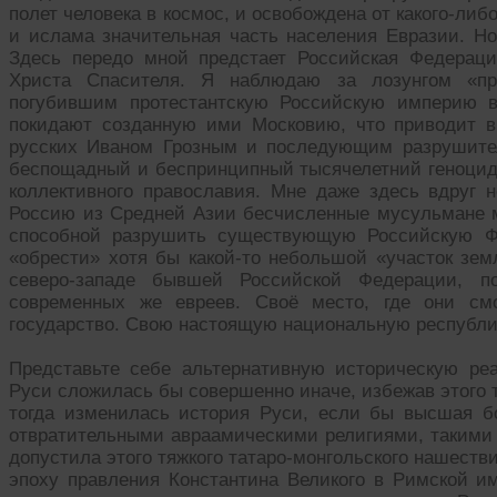
полет человека в космос, и освобождена от какого-ли
и ислама значительная часть населения Евразии. Но
Здесь передо мной предстает Российская Федерац
Христа Спасителя. Я наблюдаю за лозунгом «пра
погубившим протестантскую Российскую империю в 
покидают созданную ими Московию, что приводит 
русских Иваном Грозным и последующим разрушите
беспощадный и беспринципный тысячелетний геноцид 
коллективного православия. Мне даже здесь вдруг 
Россию из Средней Азии бесчисленные мусульмане м
способной разрушить существующую Российскую Ф
«обрести» хотя бы какой-то небольшой «участок земл
северо-западе бывшей Российской Федерации, п
современных же евреев. Своё место, где они смо
государство. Свою настоящую национальную республи
Представьте себе альтернативную историческую реа
Руси сложилась бы совершенно иначе, избежав этого т
тогда изменилась история Руси, если бы высшая б
отвратительными авраамическими религиями, такими 
допустила этого тяжкого татаро-монгольского нашеств
эпоху правления Константина Великого в Римской и