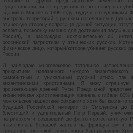
отличие от других представителей чеченского н
существовали ли же среди них те, кто совершал уби
зданий в Москве в 1999 году, будучи сотрудниками 
обстрелы территорий с русским населением в Донбас
этическую сторону вопроса (в данной ситуации отсут
аспекты, поскольку именно для достижения подобных
Россия), а рассуждаю исключительно об интел
российский патриотизм у этнических русских. Исти
физическое лицо, который/которое убивает русских р
России.
Я наблюдаю многовековое тотальное истребление
прикрытием навязанного чуждого византийского
самобытный и уникальный русский этнос, так ж
византийскими христианами. Я вижу страшную
процветающей древней Руси. Предо мной предстает а
византийская христианизация привела к гибели 80% р
монгольское нашествие сохранило хотя бы какие-то о
будущей Российской империи от Смоленска до Вл
блестящий и удивительный Петр Первый, уничтож
патриархом и создавший де-факто протестантскую 
изъяснялась большей частью на французском и не
свидетель советской эпохи, когда был разрушен Хра