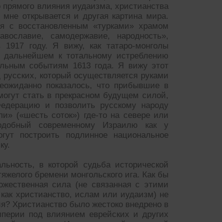
бо прямого влияния иудаизма, христианства
 мне открывается и другая картина мира.
ия с восстановленным «турками» храмом
вославие, самодержавие, народность»,
1917 году. Я вижу, как татаро-монголы
в дальнейшем к тотальному истреблению
льным событиям 1613 года. Я вижу этот
русских, который осуществляется руками
неожиданно показалось, что прибывшие в
огут стать в прекрасном будущем силой,
едерацию и позволить русскому народу
и» («шесть соток») где-то на севере или
одобный современному Израилю как у
гут построить подлинное национальное
ку.
льность, в которой судьба исторической
яжелого бремени монгольского ига. Как бы
ожественная сила (не связанная с этими
как христианство, ислам или иудаизм) не
ия? Христианство было жестоко внедрено в
мперии под влиянием еврейских и других