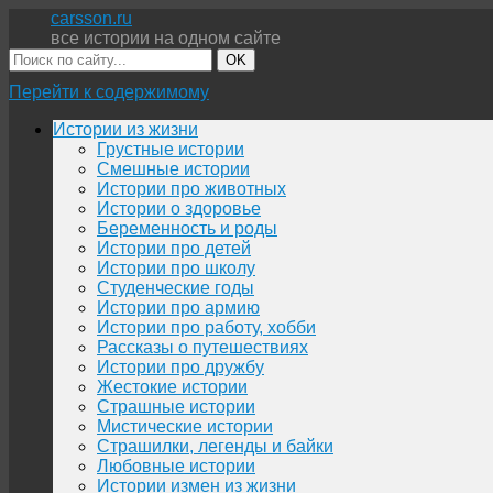
carsson.ru
все истории на одном сайте
OK
Перейти к содержимому
Истории из жизни
Грустные истории
Смешные истории
Истории про животных
Истории о здоровье
Беременность и роды
Истории про детей
Истории про школу
Студенческие годы
Истории про армию
Истории про работу, хобби
Рассказы о путешествиях
Истории про дружбу
Жестокие истории
Страшные истории
Мистические истории
Страшилки, легенды и байки
Любовные истории
Истории измен из жизни