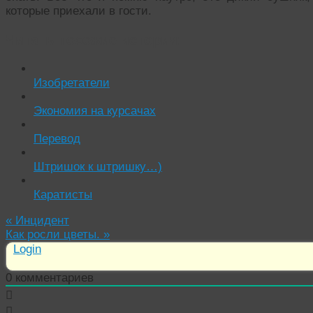
которые приехали в гости.
Читать похожие истории:
Изобретатели
Экономия на курсачах
Перевод
Штришок к штришку…)
Каратисты
«
Инцидент
Как росли цветы.
»
Login
0
комментариев