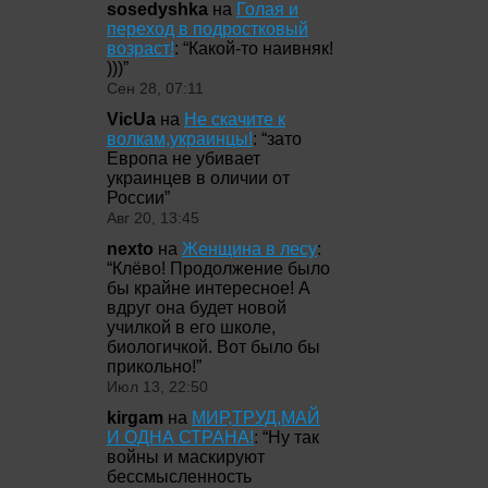
sosedyshka
на
Голая и
переход в подростковый
возраст!
: “
Какой-то наивняк!
)))
”
Сен 28, 07:11
VicUa
на
Не скачите к
волкам,украинцы!
: “
зато
Европа не убивает
украинцев в оличии от
России
”
Авг 20, 13:45
nexto
на
Женщина в лесу
:
“
Клёво! Продолжение было
бы крайне интересное! А
вдруг она будет новой
училкой в его школе,
биологичкой. Вот было бы
прикольно!
”
Июл 13, 22:50
kirgam
на
МИР,ТРУД,МАЙ
И ОДНА СТРАНА!
: “
Ну так
войны и маскируют
бессмысленность