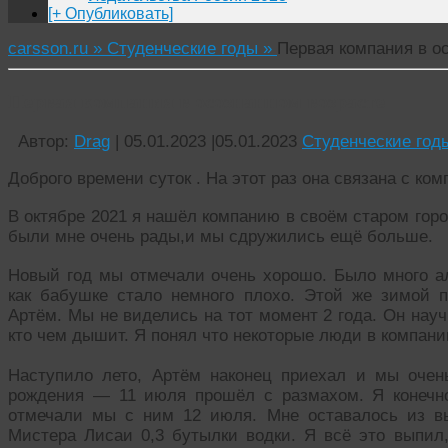
[+ Опубликовать]
carsson.ru »
Студенческие годы »
Первая компания в о
Первая компания в осознанном возрасте
Автор:
Drag
|
05.01.2023
|
05.01.2023
Студенческие год
Доброго времени суток . На этот раз она связана с ко
В октябре 2021 я нашёл компанию в своём старом город
были мне очень рады,и мы сдружились ещё больше.
Новый год мы отмечали очень хорошо. Было много ал
как бабушке стало немного плохо. Этой же зимой
Артём. Мы не виделись на тот момент 2 года. Он нау
кто чем дышит. Я понял что некоторые люди в компании
Наступило лето, Артём наконец приехал и мы очень
рождения — 11 июля прошёл с размахом. Я конечно
отмечали мы с ним 12 июля. Мне оставалось из в
Мистера Лисаи 0,3 бутылки водки. Я всё это выпил,