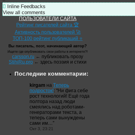
Inline Feedbacks
View all comments
ПОЛЬЗОВАТЕЛИ САЙТА
Рейтинг писателей сайта 🏆
Активность пользователей 🚀
ТОП-100 рейтинг публикаций ⭐
Вы писатель, поэт, начинающий автор?
Ищете где опубликовать свои работы в интернете?!
carsson.ru
← публиковать прозу
StihiRu.pro
← здесь поэзия и стихи
Последние комментарии:
kirgam
на
Теперь
подросток!
: “
Ни фига себе
рост технологий! Ещё года
полтора назад люди
смеялись над роботами-
генераторами текста, а
теперь сами вынуждены
сами им…
”
Окт 3, 23:21