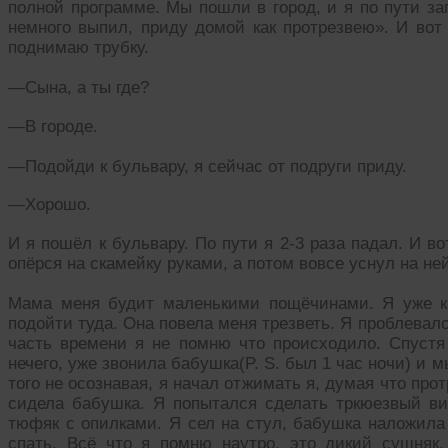
полной программе. Мы пошли в город, и я по пути з
немного выпил, приду домой как протрезвею». И вот
поднимаю трубку.
—Сына, а ты где?
—В городе.
—Подойди к бульвару, я сейчас от подруги приду.
—Хорошо.
И я пошёл к бульвару. По пути я 2-3 раза падал. И в
опёрся на скамейку руками, а потом вовсе уснул на ней
Мама меня будит маленькими пощёчинами. Я уже к
подойти туда. Она повела меня трезветь. Я проблевал
часть времени я не помню что происходило. Спустя 
нечего, уже звонила бабушка(P. S. был 1 час ночи) и 
того не осознавая, я начал отжимать я, думая что пр
сидела бабушка. Я попытался сделать тркюезвый вид
тюфяк с опилками. Я сел на стул, бабушка наложила
спать. Всё что я помню наутро, это дикий сушняк