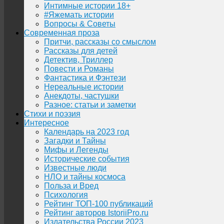
Интимные истории 18+
#Яжемать истории
Вопросы & Советы
Современная проза
Притчи, рассказы со смыслом
Рассказы для детей
Детектив, Триллер
Повести и Романы
Фантастика и Фэнтези
Нереальные истории
Анекдоты, частушки
Разное: статьи и заметки
Стихи и поэзия
Интересное
Календарь на 2023 год
Загадки и Тайны
Мифы и Легенды
Исторические события
Известные люди
НЛО и тайны космоса
Польза и Вред
Психология
Рейтинг ТОП-100 публикаций
Рейтинг авторов IstoriiPro.ru
Издательства России 2023