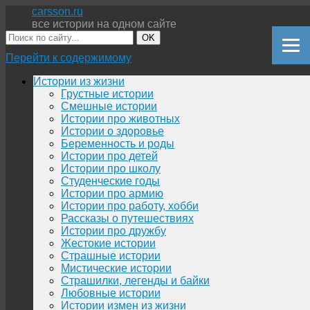
carsson.ru
все истории на одном сайте
OK
Перейти к содержимому
Истории из жизни
Грустные истории
Смешные истории
Истории про животных
Истории о здоровье
Беременность и роды
Истории про детей
Истории про школу
Студенческие годы
Истории про армию
Истории про работу, хобби
Рассказы о путешествиях
Истории про дружбу
Жестокие истории
Страшные истории
Мистические истории
Страшилки, легенды и байки
Любовные истории
Истории измен из жизни