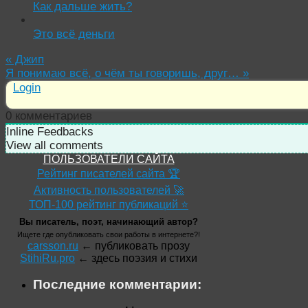
Как дальше жить?
Это всё деньги
«
Джип
Я понимаю всё, о чём ты говоришь, друг…
»
Login
0
комментариев
Inline Feedbacks
View all comments
ПОЛЬЗОВАТЕЛИ САЙТА
Рейтинг писателей сайта 🏆
Активность пользователей 🚀
ТОП-100 рейтинг публикаций ⭐
Вы писатель, поэт, начинающий автор?
Ищете где опубликовать свои работы в интернете?!
carsson.ru
← публиковать прозу
StihiRu.pro
← здесь поэзия и стихи
Последние комментарии: