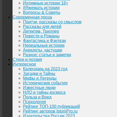
Интимные истории 18+
#Яжемать истории
Вопросы & Советы
Современная проза
Притчи, рассказы со смыслом
Рассказы для детей
Детектив, Триллер
Повести и Романы
Фантастика и Фэнтези
Нереальные истории
Анекдоты, частушки
Разное: статьи и заметки
Стихи и поэзия
Интересное
Календарь на 2023 год
Загадки и Тайны
Мифы и Легенды
Исторические события
Известные люди
НЛО и тайны космоса
Польза и Вред
Психология
Рейтинг ТОП-100 публикаций
Рейтинг авторов IstoriiPro.ru
Издательства России 2023