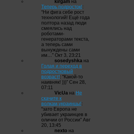
kirgam
на
Теперь подросток!
:
“
Ни фига себе рост
технологий! Ещё года
полтора назад люди
смеялись над
роботами-
генераторами текста,
а теперь сами
вынуждены сами
им…
”
Окт 3, 23:21
sosedyshka
на
Голая и переход в
подростковый
возраст!
: “
Какой-то
наивняк! )))
”
Сен 28,
07:11
VicUa
на
Не
скачите к
волкам,украинцы!
:
“
зато Европа не
убивает украинцев в
оличии от России
”
Авг
20, 13:45
nexto
на