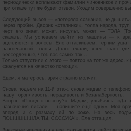
периодически всплывают фамилии чиновников и проч
при отказе тут же будет отзвон. Уходим совершенно в
Следующий вызов — «потеряла сознание, не дышит». 
через пробки. Дворик «сталинки», толпа народа, тру
черт его знает, может, инсульт, может — ТЭЛА [Т
сказать. Мы успеваем выйти из машины — к врач
вцепляется в волосы. Еле оттаскиваем, терпим ушат
разгневанной толпы. Долго ехали, хрен знает гд
бессердечные, чтоб вас самих так…
Только отпустили с этого — повтор на тот же адрес, 
«жалуется на качество помощи».
Едем, я матерюсь, врач странно молчит.
Снова подъем на 11-й этаж, снова мадам с телефоно
нашу торопливость, нерадивость и безалаберность.
Вопрос «Повод к вызову?». Мадам, улыбаясь: «Да в
назначения писали — напишите еще одну». Моя вра
вперед и с размаху ей по роже. На весь подъе
ПОШШШШШЛА ТЫ, ССССУКА!». Еле оттащил.
Знакомые чиновники у нее, оказывается, действительн