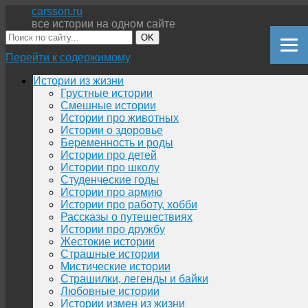
carsson.ru
все истории на одном сайте
OK
Перейти к содержимому
Истории из жизни
Грустные истории
Смешные истории
Истории про животных
Истории о здоровье
Беременность и роды
Истории про детей
Истории про школу
Студенческие годы
Истории про армию
Истории про работу, хобби
Рассказы о путешествиях
Истории про дружбу
Жестокие истории
Страшные истории
Мистические истории
Страшилки, легенды и байки
Любовные истории
Истории измен из жизни