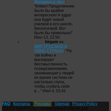
Женщина в лесу
:
“
Клёво! Продолжение
было бы крайне
интересное! А вдруг
она будет новой
училкой в его школе,
биологичкой. Вот
было бы прикольно!
”
Июл 13, 22:50
kirgam
на
МИР,ТРУД,МАЙ И
ОДНА СТРАНА!
: “
Ну
так войны и
маскируют
бессмысленность
псевдоэкономики,
занимающая у людей
их время система не
настолько глупа,
чтобы сгубить себя
в…
”
Июл 4, 01:41
FAQ
|
Контакты
|
Реклама
|
Sitemap
|
Privacy Policy
2023 © IstoriiPro.ru – литературный портал для