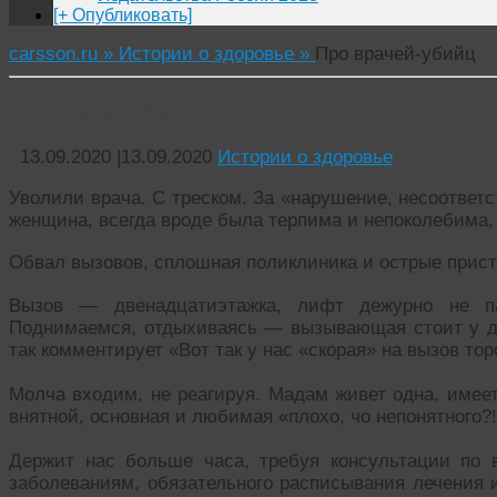
[+ Опубликовать]
carsson.ru »
Истории о здоровье »
Про врачей-убийц
Про врачей-убийц
13.09.2020
|
13.09.2020
Истории о здоровье
Уволили врача. С треском. За «нарушение, несоответс
женщина, всегда вроде была терпима и непоколебима, 
Обвал вызовов, сплошная поликлиника и острые прист
Вызов — двенадцатиэтажка, лифт дежурно не п
Поднимаемся, отдыхиваясь — вызывающая стоит у дв
так комментирует «Вот так у нас «скорая» на вызов тор
Молча входим, не реагируя. Мадам живет одна, имеет
внятной, основная и любимая «плохо, чо непонятного?!
Держит нас больше часа, требуя консультации по 
заболеваниям, обязательного расписывания лечения 