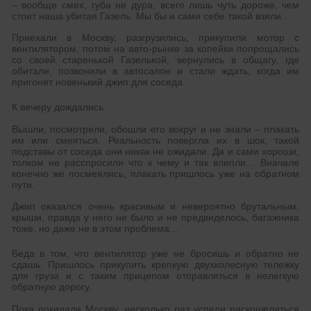
– вообще смех, губа не дура, всего лишь чуть дороже, чем
стоит наша убитая Газель. Мы бы и сами себе такой взяли…
Приехали в Москву, разгрузились, прикупили мотор с
вентилятором, потом на авто-рынке за копейки попрощались
со своей старенькой Газелькой, вернулись в общагу, где
обитали, позвонили в автосалон и стали ждать, когда им
пригонят новенький джип для соседа.
К вечеру дождались.
Вышли, посмотрели, обошли его вокруг и не знали – плакать
им или смеяться. Реальность повергла их в шок, такой
подставы от соседа они никак не ожидали. Да и сами хороши,
толком не расспросили что к чему и так влипли… Вначале
конечно же посмеялись, плакать пришлось уже на обратном
пути.
Джип оказался очень красивым и невероятно брутальным,
крыши, правда у него не было и не предвиделось, багажника
тоже, но даже не в этом проблема…
Беда в том, что вентилятор уже не бросишь и обратно не
сдашь. Пришлось прикупить крепкую двухколесную тележку
для груза и с таким прицепом отправляться в нелегкую
обратную дорогу.
Пока покидали Москву, несколько раз успели раскошелиться