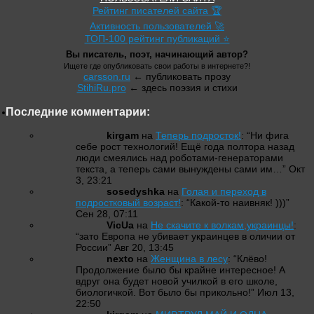
Рейтинг писателей сайта 🏆
Активность пользователей 🚀
ТОП-100 рейтинг публикаций ⭐
Вы писатель, поэт, начинающий автор?
Ищете где опубликовать свои работы в интернете?!
carsson.ru
← публиковать прозу
StihiRu.pro
← здесь поэзия и стихи
Последние комментарии:
kirgam
на
Теперь подросток!
: “
Ни фига
себе рост технологий! Ещё года полтора назад
люди смеялись над роботами-генераторами
текста, а теперь сами вынуждены сами им…
”
Окт
3, 23:21
sosedyshka
на
Голая и переход в
подростковый возраст!
: “
Какой-то наивняк! )))
”
Сен 28, 07:11
VicUa
на
Не скачите к волкам,украинцы!
:
“
зато Европа не убивает украинцев в оличии от
России
”
Авг 20, 13:45
nexto
на
Женщина в лесу
: “
Клёво!
Продолжение было бы крайне интересное! А
вдруг она будет новой училкой в его школе,
биологичкой. Вот было бы прикольно!
”
Июл 13,
22:50