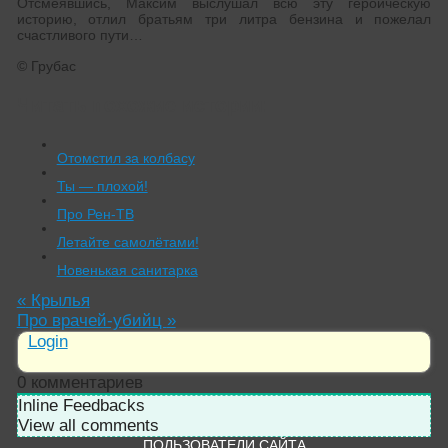
Отсмеявшись, Максим выслушал всю эту героическую
историю, отлил братьям три литра бензина и пожелал
счастливого пути…
© Грубас
Читать похожие истории:
Отомстил за колбасу
Ты — плохой!
Про Рен-ТВ
Летайте самолётами!
Новенькая санитарка
«
Крылья
Про врачей-убийц
»
Login
0
комментариев
Inline Feedbacks
View all comments
ПОЛЬЗОВАТЕЛИ САЙТА