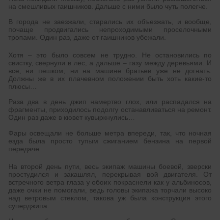
на смешливых гаишников. Дальше с ними было чуть полегче.
В города не заезжали, старались их объезжать, и вообще,
почаще продвигались непроходимыми проселочными
тропами. Один раз, даже от гаишников убежали.
Хотя – это было совсем не трудно. Не остановились по
свистку, свернули в лес, а дальше – газу между деревьями. И
все, ни пешком, ни на машине братьев уже не догнать.
Должны же в их плачевном положении быть хоть какие-то
плюсы…
Раза два в день джип намертво глох, или распадался на
фрагменты, приходилось подолгу останавливаться на ремонт.
Один раз даже в кювет кувыркнулись…
Фары освещали не больше метра впереди, так, что ночная
езда была просто тупым сжиганием бензина на первой
передаче.
На второй день пути, весь экипаж машины боевой, зверски
простудился и закашлял, перекрывая вой двигателя. От
встречного ветра глаза у обоих покраснели как у альбиносов,
даже очки не помогали, ведь головы экипажа торчали высоко
над ветровым стеклом, такова уж была конструкция этого
суперджипа.