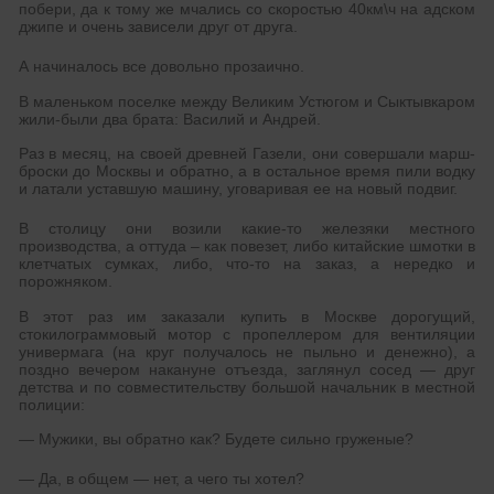
побери, да к тому же мчались со скоростью 40км\ч на адском
джипе и очень зависели друг от друга.
А начиналось все довольно прозаично.
В маленьком поселке между Великим Устюгом и Сыктывкаром
жили-были два брата: Василий и Андрей.
Раз в месяц, на своей древней Газели, они совершали марш-
броски до Москвы и обратно, а в остальное время пили водку
и латали уставшую машину, уговаривая ее на новый подвиг.
В столицу они возили какие-то железяки местного
производства, а оттуда – как повезет, либо китайские шмотки в
клетчатых сумках, либо, что-то на заказ, а нередко и
порожняком.
В этот раз им заказали купить в Москве дорогущий,
стокилограммовый мотор с пропеллером для вентиляции
универмага (на круг получалось не пыльно и денежно), а
поздно вечером накануне отъезда, заглянул сосед — друг
детства и по совместительству большой начальник в местной
полиции:
— Мужики, вы обратно как? Будете сильно груженые?
— Да, в общем — нет, а чего ты хотел?