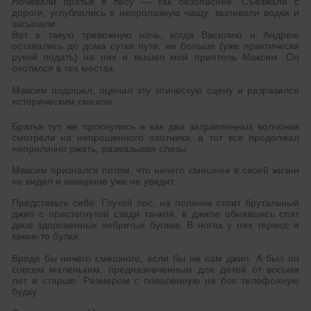
Ночевали братья в лесу — так безопаснее. Съезжали с
дороги, углублялись в непролазную чащу, выпивали водки и
засыпали.
Вот в такую тревожную ночь, когда Василию и Андрею
оставались до дома сутки пути, не больше (уже практически
рукой подать) на них и вышел мой приятель Максим. Он
охотился в тех местах.
Максим подошел, оценил эту эпическую сцену и разразился
истерическим смехом.
Братья тут же проснулись и как два затравленных волчонка
смотрели на непрошенного охотника, а тот все продолжал
неприлично ржать, размазывая слезы.
Максим признался потом, что ничего смешнее в своей жизни
не видел и наверное уже не увидит.
Представьте себе: Глухой лес, на полянке стоит брутальный
джип с пристегнутой сзади тачкой, в джипе обнявшись спят
двое здоровенных небритых бугаев. В ногах у них термос и
какие-то булки.
Вроде бы ничего смешного, если бы не сам джип. А был он
совсем маленьким, предназначенным для детей от восьми
лет и старше. Размером с поваленную на бок телефонную
будку.