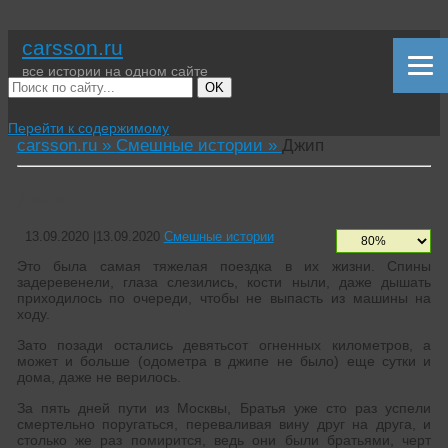
carsson.ru
все истории на одном сайте
OK
Перейти к содержимому
carsson.ru »
Смешные истории »
Джип
Джип
13.09.2020
|
13.09.2020
Смешные истории
Это была самая тяжелая поездка в их жизни. Спины
задеревенели, глаза слезились, кости ныли, даже дышать
приходилось по очереди, чтобы не выпасть из машины на
ходу.
Зато позади остались девятьсот огненных километров, а
может и больше (одометра в джипе не было) еще сутки и
дома, даже не верилось.
За пять дней пути из Москвы, Братья уже сто раз успели
смертельно поругаться, переваливая вину друг на друга, и
столько же раз помирится, ведь они были братьями, черт