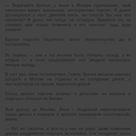
— Выручайте братья, у меня в Москве однокашник, свой
автосалон имеет, машинами, мотоциклами торгует. Я давно
договорился у него джипчик взять, вы смогли бы мне его
привезти? В долгу, как грица, не останусь. Времени это не
отнимет, вам только позвонить и его пригонят туда, куда
скажете.
Братья недолго подумали, хитро перемигнулись да и
согласились.
Во первых — они и так многим были обязаны соседу, а во
вторых — в этом предложении они увидели маленькую
личную выгоду.
В этот раз, свою полумертвую Газель братья решили наконец
продать в Москве на подковы и на соседском джипе, с
вентилятором на крыше, вернуться домой.
Сосед вручил парням конверт с деньгами на машину и
отдельно отсыпал на бензин.
Всю дорогу до Москвы, Вася с Андрюхой пересчитывали
чужие деньги в конверте и яростно завидовали «ментовской»
жизни:
— Вот же сволочи, и все-то у них на шару, даже новенькие
джипы умудряются покупать за копейки. Сто пятьдесят тысяч