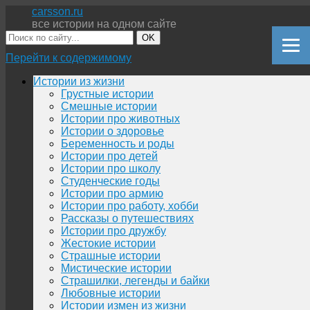
carsson.ru
все истории на одном сайте
OK
Перейти к содержимому
Истории из жизни
Грустные истории
Смешные истории
Истории про животных
Истории о здоровье
Беременность и роды
Истории про детей
Истории про школу
Студенческие годы
Истории про армию
Истории про работу, хобби
Рассказы о путешествиях
Истории про дружбу
Жестокие истории
Страшные истории
Мистические истории
Страшилки, легенды и байки
Любовные истории
Истории измен из жизни