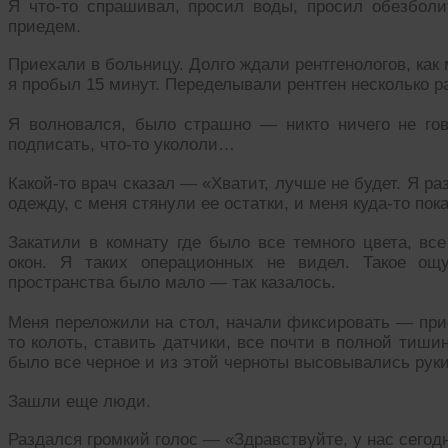
Я что-то спрашивал, просил воды, просил обезболи
приедем.
Приехали в больницу. Долго ждали рентгенологов, как
я пробыл 15 минут. Переделывали рентген несколько ра
Я волновался, было страшно — никто ничего не гово
подписать, что-то укололи…
Какой-то врач сказал — «Хватит, лучше не будет. Я р
одежду, с меня стянули ее остатки, и меня куда-то пок
Закатили в комнату где было все темного цвета, вс
окон. Я таких операционных не видел. Такое о
пространства было мало — так казалось.
Меня переложили на стол, начали фиксировать — прис
то колоть, ставить датчики, все почти в полной тишине
было все черное и из этой черноты высовывались руки
Зашли еще люди.
Раздался громкий голос — «Здравствуйте, у нас сегодн