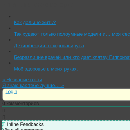
Читать похожие истории:
Как дальше жить?
Так худеют только полоумные модели и… моя сес
Дезинфекция от коронавируса
Безразличие врачей или кто дает клятву Гиппокра
Моё здоровье в моих руках.
«
Незваные гости
Я знаю как тебе лучше…
»
Login
0
комментариев
Inline Feedbacks