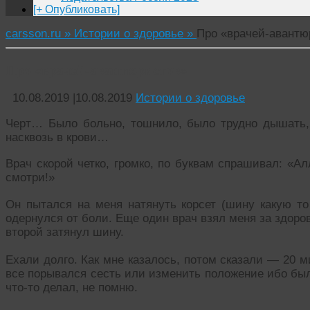
[+ Опубликовать]
carsson.ru »
Истории о здоровье »
Про «врачей-авантю
Про «врачей-авантюристов»
10.08.2019
|
10.08.2019
Истории о здоровье
Черт… Было больно, тошнило, было трудно дышать, 
насквозь в крови…
Врач скорой четко, громко, по буквам спрашивал: «
смотри!»
Он пытался на меня натянуть корсет (шину какую то
одернулся от боли. Еще один врач взял меня за здоров
второй затянул шину.
Ехали долго. Как мне казалось, потом сказали — 20 м
все порывался сесть или изменить положение ибо был
что-то делал, не помню.