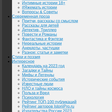
Интимные истории 18+
#Яжемать истории
Вопросы & Советы
Современная проза
Притчи, рассказы со смыслом
Рассказы для детей
Детектив, Триллер
Повести и Романы
Фантастика и Фэнтези
Нереальные истории
Анекдоты, частушки
Разное: статьи и заметки
Стихи и поэзия
Интересное
Календарь на 2023 год
Загадки и Тайны
Мифы и Легенды
Исторические события
Известные люди
НЛО и тайны космоса
Польза и Вред
Психология
Рейтинг ТОП-100 публикаций
Рейтинг авторов IstoriiPro.ru
Издательства России 2023