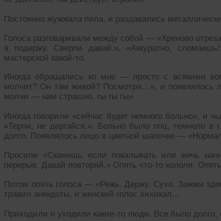
Постоянно жужжала пила, и раздавались металлические
Голоса разговаривали между собой — «Хреново отрезал
я подержу. Сверли давай.», «Аккуратно, сломаеш
мастерской какой-то.
Иногда обращались ко мне — просто с всякими воп
молчит? Он там живой? Посмотри…», и появлялось ли
молчи — нам страшно. гы гы гы»
Иногда говорили «сейчас будет немного больно», и ч
«Терпи, не дергайся.». Больно было ппц, темнело в 
долго. Появлялось лицо в цветной шапочке — «Нормал
Просили «Скажешь если покалывать или жечь начн
перерыв. Давай повторяй.» Опять что-то кололи. Опять
Потом опять голоса — «Режь. Держу. Сухо. Зажми зде
травил анекдоты, и женский голос хихикал…
Приходили и уходили какие-то люди. Все было долго, 