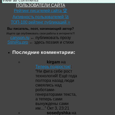
View all comments
ПОЛЬЗОВАТЕЛИ САЙТА
Рейтинг писателей сайта 🏆
Активность пользователей 🚀
ТОП-100 рейтинг публикаций ⭐
Вы писатель, поэт, начинающий автор?
Ищете где опубликовать свои работы в интернете?!
carsson.ru
← публиковать прозу
StihiRu.pro
← здесь поэзия и стихи
Последние комментарии:
kirgam
на
Теперь подросток!
:
“
Ни фига себе рост
технологий! Ещё года
полтора назад люди
смеялись над
роботами-
генераторами текста,
а теперь сами
вынуждены сами
им…
”
Окт 3, 23:21
sosedyshka
на