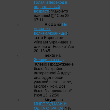
Голая и переход в
подростковый
возраст!
: “
Какой-то
наивняк! )))
”
Сен 28,
07:11
VicUa
на
Не
скачите к
волкам,украинцы!
:
“
зато Европа не
убивает украинцев в
оличии от России
”
Авг
20, 13:45
nexto
на
Женщина в лесу
:
“
Клёво! Продолжение
было бы крайне
интересное! А вдруг
она будет новой
училкой в его школе,
биологичкой. Вот
было бы прикольно!
”
Июл 13, 22:50
kirgam
на
МИР,ТРУД,МАЙ И
ОДНА СТРАНА!
: “
Ну