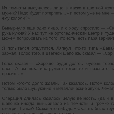
Из темноты высунулось лицо в маске в цветной желт
мужик? Надо будет потерпеть…» и потом уже не мне —
ему кололи?»
Вынырнуло еще одно лицо, и с ходу спросило — «Ска
рука нужна? У нас тут не ортопедический центр и ту
можем попробовать из того что есть, есть пара вариан
Я попытался отшутится. Ляпнул что-то типа «Давай
заржал. Голос того, в цветной шапочке, сказал — «Сэр
Голос сказал — «Хорошо, будет долго… будешь терпе
слов. А вы пока инструмент готовьте и позовите т
просил…»
Потом кого-то долго ждали. Так казалось. Потом коло
только было шушукание и металлические звуки. Лежат
Операция длилась казалось целую вечность. (да и в
шапочке иногда выныривало из темноты и громко г
смотри. Ты как? Скажи что нибудь.» Сказать было тру
не двигался, так действует атропин.