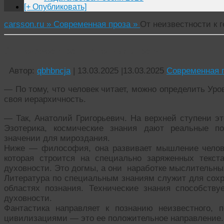
[+ Опубликовать]
carsson.ru »
Современная проза »
От неизвестности к 
От неизвестности к гениальности
Автор:
qbhbncja
|
13.03.2025
|
13.03.2025
Современная 
— По тому, что человек читает, можно определить Уро
своя иерархичность.
— Так, Анатолий Григорьевич. На верхней ступени э
Эзотерика, космические знания дают реальные по
значении для мироздания.
Ниже — философия, она развивает мышление челове
которая строится на специально заряженных текс
духовности. Это догмы, а они наработке мыслительны
Литература по специальным знаниям служит для сох
областях познания. Технические знания способств
духовности.
Фантастика направляет к познанию неизвестного, 
цивилизациями — это ее положительное направление. 