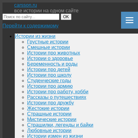
carsson.ru
все истории на одном сайте
OK
Перейти к содержимому
Истории из жизни
Грустные истории
Смешные истории
Истории про животных
Истории о здоровье
Беременность и роды
Истории про детей
Истории про школу
Студенческие годы
Истории про армию
Истории про работу, хобби
Рассказы о путешествиях
Истории про дружбу
Жестокие истории
Страшные истории
Мистические истории
Страшилки, легенды и байки
Любовные истории
Истории измен из жизни