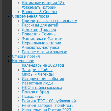
Интимные истории 18+
#Яжемать истории
Вопросы & Советы
Современная проза
Притчи, рассказы со смыслом
Рассказы для детей
Детектив, Триллер
Повести и Романы
Фантастика и Фэнтези
Нереальные истории
Анекдоты, частушки
Разное: статьи и заметки
Стихи и поэзия
Интересное
Календарь на 2023 год
Загадки и Тайны
Мифы и Легенды
Исторические события
Известные люди
НЛО и тайны космоса
Польза и Вред
Психология
Рейтинг ТОП-100 публикаций
Рейтинг авторов IstoriiPro.ru
Издательства России 2023