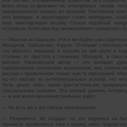
или без них, в современной обработке. Вся обработк
всего лишь на фрагмент её, электронных звуков, пох
поворачивается назвать их музыкой. Постоянное повт
или мелодии, я акцентируют слово «мелодии», сна
ещё, имитирующих музыку. Слыша подобный «шедев
«Соловья» Алябьева под аккомпанемент шаманского б
— Ужасная ассоциация. И все же будем снисходитель
Моцартов, Чайковских, Карузо. Особыми способнос
это абсолют, вершина, и подъём на неё долог и тру
ступени, от простого к сложному. Молодой, в смысл
рассказ. Начинающий автор — это молодая душ
наработанным логическим мышлением, ему сложно нап
рассказ с проявлением тонких чувств персонажей. Мо
на что хватает их интеллектуальных усилий, что чи
битв, резни, войн, навал фантастических превраще
сексуальными сценами. Это нижний уровень литерату
— в ней много низкокачествненных работ.
— Но есть же и достойные произведения.
— Разумеется. Их создают те, кто поднялся на бо
личности проявляется тяга к какому либо творчеств