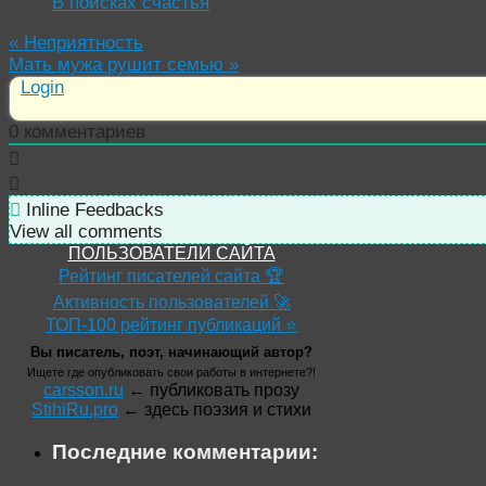
В поисках счастья
«
Неприятность
Мать мужа рушит семью
»
Login
0
комментариев
Inline Feedbacks
View all comments
ПОЛЬЗОВАТЕЛИ САЙТА
Рейтинг писателей сайта 🏆
Активность пользователей 🚀
ТОП-100 рейтинг публикаций ⭐
Вы писатель, поэт, начинающий автор?
Ищете где опубликовать свои работы в интернете?!
carsson.ru
← публиковать прозу
StihiRu.pro
← здесь поэзия и стихи
Последние комментарии: