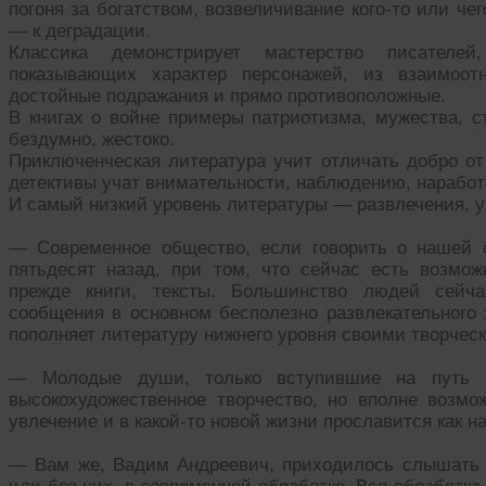
погоня за богатством, возвеличивание кого-то или че
— к деградации.
Классика демонстрирует мастерство писателе
показывающих характер персонажей, из взаимоот
достойные подражания и прямо противоположные.
В книгах о войне примеры патриотизма, мужества, ст
бездумно, жестоко.
Приключенческая литература учит отличать добро от 
детективы учат внимательности, наблюдению, наработ
И самый низкий уровень литературы — развлечения, у
— Современное общество, если говорить о нашей с
пятьдесят назад, при том, что сейчас есть возмо
прежде книги, тексты. Большинство людей сейча
сообщения в основном бесполезно развлекательного 
пополняет литературу нижнего уровня своими творчес
— Молодые души, только вступившие на путь ра
высокохудожественное творчество, но вполне возмож
увлечение и в какой-то новой жизни прославится как н
— Вам же, Вадим Андреевич, приходилось слышать