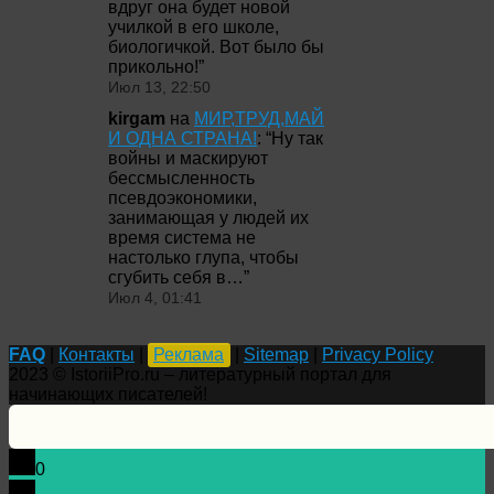
вдруг она будет новой
училкой в его школе,
биологичкой. Вот было бы
прикольно!
”
Июл 13, 22:50
kirgam
на
МИР,ТРУД,МАЙ
И ОДНА СТРАНА!
: “
Ну так
войны и маскируют
бессмысленность
псевдоэкономики,
занимающая у людей их
время система не
настолько глупа, чтобы
сгубить себя в…
”
Июл 4, 01:41
FAQ
|
Контакты
|
Реклама
|
Sitemap
|
Privacy Policy
2023 © IstoriiPro.ru – литературный портал для
начинающих писателей!
0