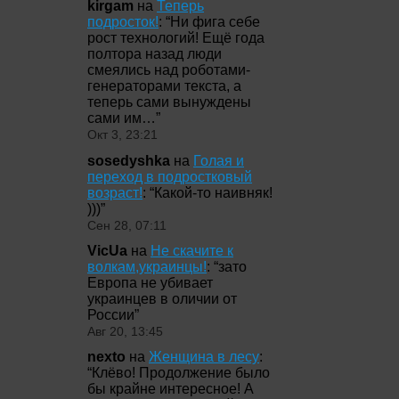
kirgam
на
Теперь
подросток!
: “
Ни фига себе
рост технологий! Ещё года
полтора назад люди
смеялись над роботами-
генераторами текста, а
теперь сами вынуждены
сами им…
”
Окт 3, 23:21
sosedyshka
на
Голая и
переход в подростковый
возраст!
: “
Какой-то наивняк!
)))
”
Сен 28, 07:11
VicUa
на
Не скачите к
волкам,украинцы!
: “
зато
Европа не убивает
украинцев в оличии от
России
”
Авг 20, 13:45
nexto
на
Женщина в лесу
:
“
Клёво! Продолжение было
бы крайне интересное! А