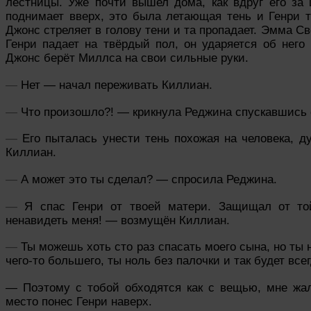
лестницы. Уже почти вышел дома, как вдруг его за 
поднимает вверх, это была летающая тень и Генри т
Джонс стреляет в голову тени и та пропадает. Эмма С
Генри падает на твёрдый пол, он ударяется об него 
Джонс берёт Миллса на свои сильные руки.
—
Нет
— начал переживать Киллиан.
—
Что произошло?! — крикнула Реджина спускавшись 
—
Его пыталась унести тень похожая на человека, д
Киллиан.
—
А может это ты сделал? — спросила Реджина.
—
Я спас Генри от твоей матери. Защищал от то
ненавидеть меня! — возмущён Киллиан.
—
Ты можешь хоть сто раз спасать моего сына, но ты
чего-то большего, ты ноль без палочки и так будет вс
— Поэтому с тобой обходятся как с вещью, мне жа
место понес Генри наверх.