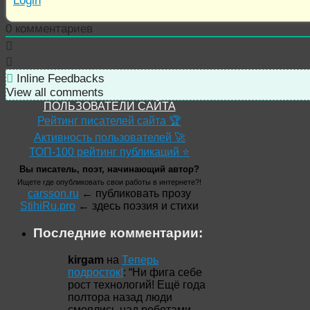
Login
0
комментариев
Inline Feedbacks
View all comments
ПОЛЬЗОВАТЕЛИ САЙТА
Рейтинг писателей сайта 🏆
Активность пользователей 🚀
ТОП-100 рейтинг публикаций ⭐
Вы писатель, поэт, начинающий автор?
Ищете где опубликовать свои работы в интернете?!
carsson.ru
← публиковать прозу
StihiRu.pro
← здесь поэзия и стихи
Последние комментарии:
kirgam
на
Теперь
подросток!
: “
Ни фига себе
рост технологий! Ещё года
полтора назад люди
смеялись над роботами-