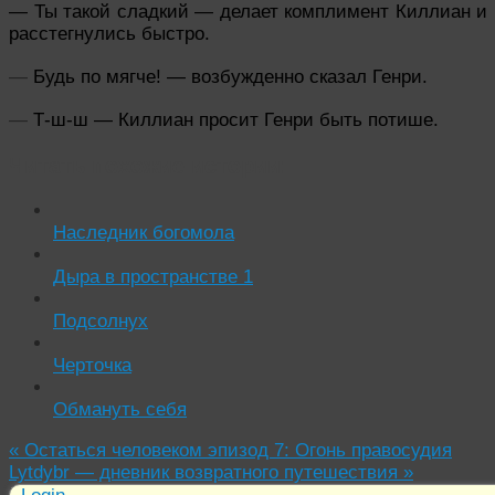
—
Ты такой сладкий — делает комплимент Киллиан и
расстегнулись быстро.
—
Будь по мягче! — возбужденно сказал Генри.
—
Т-ш-ш — Киллиан просит Генри быть потише.
Читать похожие истории:
Наследник богомола
Дыра в пространстве 1
Подсолнух
Черточка
Обмануть себя
«
Остаться человеком эпизод 7: Огонь правосудия
Lytdybr — дневник возвратного путешествия
»