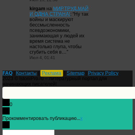
kirgam
на
МИР,ТРУД,МАЙ
И ОДНА СТРАНА!
: “
Ну так
войны и маскируют
бессмысленность
псевдоэкономики,
занимающая у людей их
время система не
настолько глупа, чтобы
сгубить себя в…
”
Июл 4, 01:41
FAQ
|
Контакты
|
Реклама
|
Sitemap
|
Privacy Policy
2023 © IstoriiPro.ru – литературный портал для
начинающих писателей!
0
Прокомментировать публикацию...
x