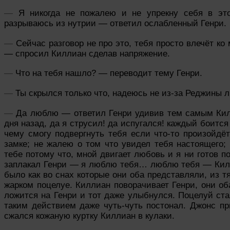
—
Я никогда не пожалею и не упрекну себя в эт
разрываюсь из нутрии
— ответил ослабленный Генри.
—
Сейчас разговор не про это, тебя просто влечёт 
— спросил Киллиан сделав напряжение.
—
Что на тебя нашло? — переводит тему Генри.
—
Ты скрылся только что, надеюсь не из-за Реджины 
—
Да л
юблю — ответил Генри удивив тем самым Кил
дня назад, да я струсил! да испугался! каждый боится 
чему смогу подвергнуть тебя если что-то произойдё
замке; не жалею о том что увидел тебя настоящего;
тебе потому что, мной двигает любовь и я ни готов п
заплакал Генри — я люблю тебя… люблю тебя — Килли
было как во снах которые они оба представляли, из тя
жарком поцелуе. Киллиан поворачивает Генри, они об
ложится на Генри и тот даже улыбнулся.
Поцелуй
ста
таким действием даже чуть-чуть постонал.
Джонс пр
сжался кожаную куртку Киллиан в кулаки.