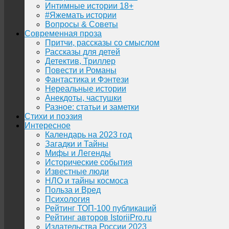
Интимные истории 18+
#Яжемать истории
Вопросы & Советы
Современная проза
Притчи, рассказы со смыслом
Рассказы для детей
Детектив, Триллер
Повести и Романы
Фантастика и Фэнтези
Нереальные истории
Анекдоты, частушки
Разное: статьи и заметки
Стихи и поэзия
Интересное
Календарь на 2023 год
Загадки и Тайны
Мифы и Легенды
Исторические события
Известные люди
НЛО и тайны космоса
Польза и Вред
Психология
Рейтинг ТОП-100 публикаций
Рейтинг авторов IstoriiPro.ru
Издательства России 2023