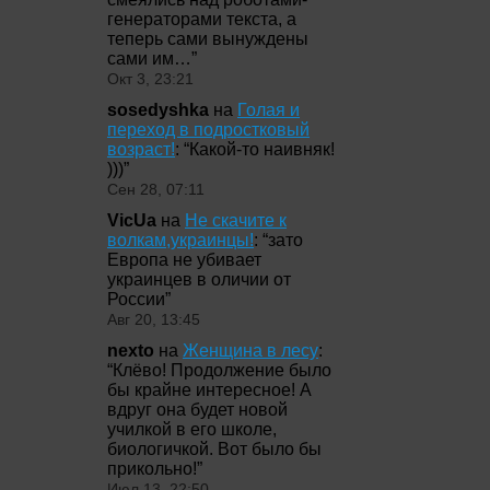
генераторами текста, а
теперь сами вынуждены
сами им…
”
Окт 3, 23:21
sosedyshka
на
Голая и
переход в подростковый
возраст!
: “
Какой-то наивняк!
)))
”
Сен 28, 07:11
VicUa
на
Не скачите к
волкам,украинцы!
: “
зато
Европа не убивает
украинцев в оличии от
России
”
Авг 20, 13:45
nexto
на
Женщина в лесу
:
“
Клёво! Продолжение было
бы крайне интересное! А
вдруг она будет новой
училкой в его школе,
биологичкой. Вот было бы
прикольно!
”
Июл 13, 22:50