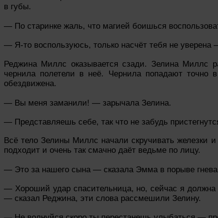
в губы.
— По старинке жаль, что магией боишься воспользова
— Я-то воспользуюсь, только насчёт тебя не уверена
Реджина Миллс оказывается сзади.
Зелина Миллс ра
чернила полетели в неё. Чернила попадают точно 
обездвижена.
— Вы меня заманили! — зарычала Зелина.
— Представляешь себе, так что не забудь пристегнут
Всё тело Зелины Миллс начали скручивать железки и 
подходит и очень так смачно даёт ведьме по лицу.
—
Это за нашего сына — сказала Эмма в порыве гнева
— Хороший удар спасительница, но, сейчас я должна 
— сказал Реджина, эти слова рассмешили Зелину.
—
Не волнуйся скоро ты перестанешь улыбаться — п