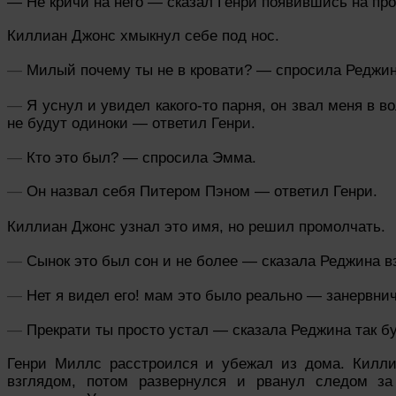
— Не кричи на него — сказал Генри появившись на про
Киллиан Джонс хмыкнул себе под нос.
—
Милый почему
ты не в кровати? — спросила Реджин
—
Я уснул и увидел какого-то парня, он звал меня в 
не будут одиноки — ответил Генри.
—
Кто это был? — спросила Эмма.
—
Он назвал себя Питером Пэном
— ответил Генри.
Киллиан Джонс узнал это имя, но решил промолчать.
—
Сынок это был сон и не более — сказала Реджина вз
—
Нет я видел его! мам это было реально — занервнич
—
Прекрати ты просто устал — сказала Реджина так б
Генри Миллс расстроился и убежал из дома. Килл
взглядом, потом развернулся и рванул следом за