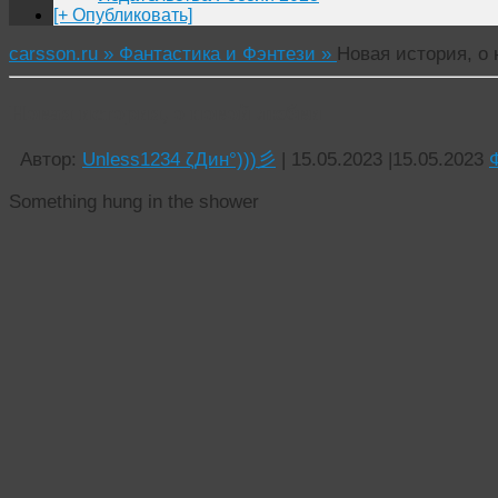
[+ Опубликовать]
carsson.ru »
Фантастика и Фэнтези »
Новая история, о
Новая история, о новой любви
Автор:
Unless1234 ζДин°)))彡
|
15.05.2023
|
15.05.2023
Something hung in the shower