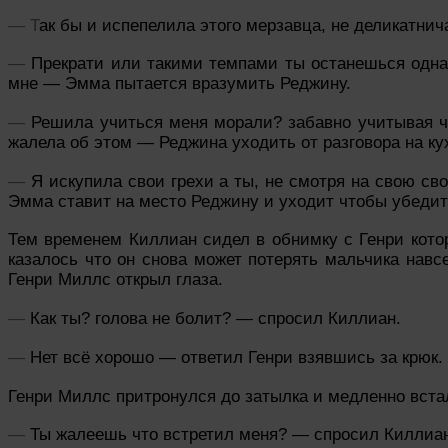
— Т
ак бы и испепелила этого мерзавца, не деликатни
—
Прекрати или такими темпами ты останешься одна
мне — Эмма пытается вразумить Реджину.
—
Р
ешила учиться меня морали? забавно учитывая ч
жалела об этом — Реджина уходить от разговора на ку
—
Я искупила свои грехи а ты, не смотря на свою с
Эмма ставит на место Реджину и уходит чтобы убедит
Тем временем Киллиан сидел в обнимку с Генри кото
казалось что он снова может потерять мальчика навс
Генри Миллс открыл глаза.
—
Как ты? голова не болит? — спросил Киллиан.
—
Нет
всё хорошо — ответил Генри взявшись за крюк.
Генри
Миллс притронулся до затылка и медленно встал
—
Ты жалеешь что встретил меня? — спросил Киллиа