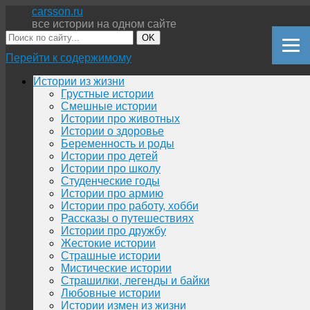
carsson.ru
все истории на одном сайте
OK
Перейти к содержимому
Истории из жизни
Грустные истории
Смешные истории
Истории про животных
Истории о здоровье
Беременность и роды
Истории про детей
Истории про школу
Студенческие годы
Истории про армию
Истории про работу, хобби
Рассказы о путешествиях
Истории про дружбу
Жестокие истории
Страшные истории
Мистические истории
Страшилки, легенды и байки
Любовные истории
Истории измен из жизни