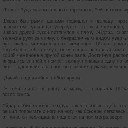
-Только будь максимально осторожным, бей потихоньку
Шквал быстрыми шагами подошел к наглецу, протя
поворотом туловища увернулся от руки чемпиона, 
Шквал другой рукой потянулся к плечу Айдара, снов
заложив руки за спину, с безразличным видом уверт
рук, очень медлительного, чемпиона. Шквал двиг
загребал к себе воздух, безуспешно пытаясь поймать
собой чемпиона в другой конец зала. Достигнув распол
опершись спиной о помост закинул сначала одну пото
ринг. Поднявшись на ноги, он поманил руками чемпион
-Давай, поднимайся, побоксируем.
-Я тебя сейчас по рингу размажу, — прорычал Шква
возле ринга.
Айдар побил немного воздух, как это обычно делают 
решил попрыгать с ноги на ногу как боксеры легковесы
от пола, он неожиданно подлетел на пол метра вверх.