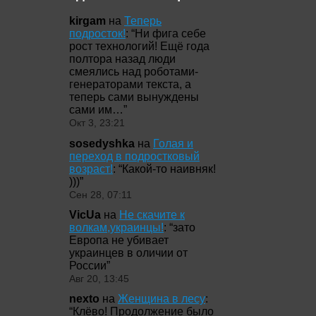
kirgam
на
Теперь
подросток!
: “
Ни фига себе
рост технологий! Ещё года
полтора назад люди
смеялись над роботами-
генераторами текста, а
теперь сами вынуждены
сами им…
”
Окт 3, 23:21
sosedyshka
на
Голая и
переход в подростковый
возраст!
: “
Какой-то наивняк!
)))
”
Сен 28, 07:11
VicUa
на
Не скачите к
волкам,украинцы!
: “
зато
Европа не убивает
украинцев в оличии от
России
”
Авг 20, 13:45
nexto
на
Женщина в лесу
:
“
Клёво! Продолжение было