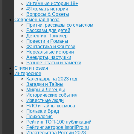
Интимные истории 18+
#Яжемать истории
Вопросы & Советы
Современная проза
Притчи, рассказы со смыслом
Рассказы для детей
Детектив, Триллер
Повести и Романы
Фантастика и Фэнтези
Нереальные истории
Анекдоты, частушки
Разное: статьи и заметки
Стихи и поэзия
Интересное
Календарь на 2023 год
Загадки и Тайны
Мифы и Легенды
Исторические события
Известные люди
НЛО и тайны космоса
Польза и Вред
Психология
Рейтинг ТОП-100 публикаций
Рейтинг авторов IstoriiPro.ru
Издательства России 2023