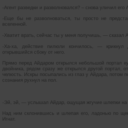
-Агент разведки и разволновался? – снова уличил его 
-Еще бы не разволноваться, ты просто не предст
вселенной.
-Хватит врать, сейчас ты у меня получишь, — сказал
-Ха-ха, действие пилюли кончилось, — крикнул 
открывшийся сбоку от него.
Прямо перед Айдаром открылся небольшой портал куд
двойника, рядом сразу же открылся другой портал, от
челюсть. Искры посыпались из глаз у Айдара, потом п
сознания рухнул на пол.
-Эй, эй, — услышал Айдар, ощущая жгучие шлепки на
Над ним склонившись и шлепая его, ладонью по щек
Игнат.