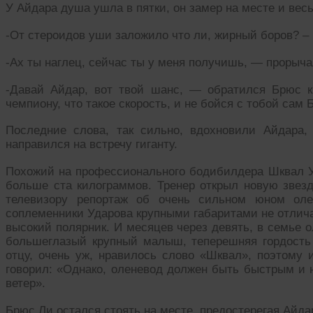
У Айдара душа ушла в пятки, он замер на месте и весь
-От стероидов уши заложило что ли, жирный боров? –
-Ах ты наглец, сейчас ты у меня получишь, — прорыч
-Давай Айдар, вот твой шанс, — обратился Брюс 
чемпиону, что такое скорость, и не бойся с тобой сам 
Последние слова, так сильно, вдохновили Айдара,
направился на встречу гиганту.
Похожий на профессионального бодибилдера Шквал У
больше ста килограммов. Тренер открыл новую звезд
телевизору репортаж об очень сильном юном оле
соплеменники Ударова крупными габаритами не отличал
высокий полярник. И месяцев через девять, в семье 
большеглазый крупный малыш, теперешняя гордость в
отцу, очень уж, нравилось слово «Шквал», поэтому 
говорил: «Однако, оленевод должен быть быстрым и
ветер».
Брюс Ли остался стоять на месте, предостерегая Айдар