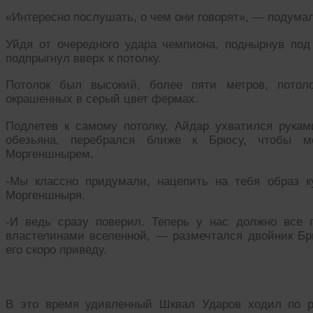
«Интересно послушать, о чем они говорят», — подума
Уйдя от очередного удара чемпиона, поднырнув под
подпрыгнул вверх к потолку.
Потолок был высокий, более пяти метров, потол
окрашенных в серый цвет фермах.
Подлетев к самому потолку, Айдар ухватился рука
обезьяна, перебрался ближе к Брюсу, чтобы 
Моргеншнырем.
-Мы классно придумали, нацепить на тебя образ 
Моргеншныря.
-И ведь сразу поверил. Теперь у нас должно все 
властелинами вселенной, — размечтался двойник Бр
его скоро приведу.
В это время удивленный Шквал Ударов ходил по р