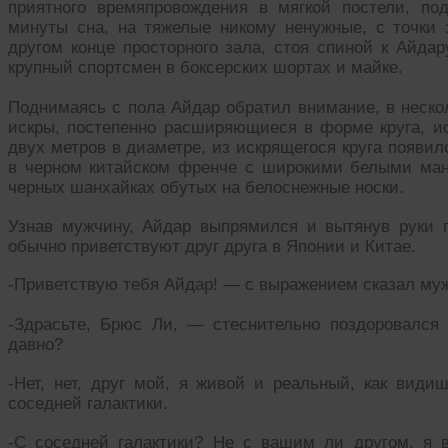
приятного времяпровождения в мягкой постели, по
минуты сна, на тяжелые никому ненужные, с точки 
другом конце просторного зала, стоя спиной к Айдар
крупный спортсмен в боксерских шортах и майке.
Поднимаясь с пола Айдар обратил внимание, в неско
искры, постепенно расширяющиеся в форме круга, ис
двух метров в диаметре, из искрящегося круга появи
в черном китайском френче с широкими белыми ман
черных шанхайках обутых на белоснежные носки.
Узнав мужчину, Айдар выпрямился и вытянув руки п
обычно приветствуют друг друга в Японии и Китае.
-Приветствую тебя Айдар! — с выражением сказал муж
-Здрасьте, Брюс Ли, — стеснительно поздоровалс
давно?
-Нет, нет, друг мой, я живой и реальный, как види
соседней галактики.
-С соседней галактики? Не с вашим ли другом, я 