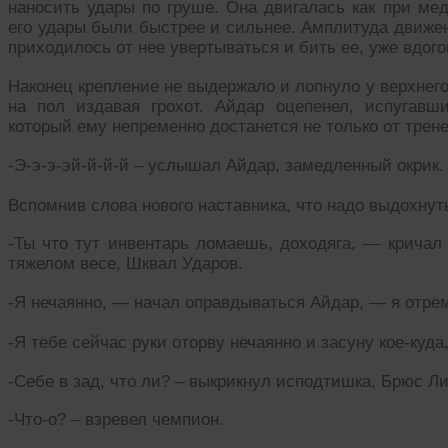
наносить удары по груше. Она двигалась как при ме
его удары были быстрее и сильнее. Амплитуда движен
приходилось от нее увертываться и бить ее, уже вдого
Наконец крепление не выдержало и лопнуло у верхнег
на пол издавая грохот. Айдар оцепенел, испугавш
который ему непременно достанется не только от трене
-Э-э-э-эй-й-й-й – услышал Айдар, замедленный окрик.
Вспомнив слова нового наставника, что надо выдохнут
-Ты что тут инвентарь ломаешь, доходяга, — кричал 
тяжелом весе, Шквал Ударов.
-Я нечаянно, — начал оправдываться Айдар, — я отре
-Я тебе сейчас руки оторву нечаянно и засуну кое-куд
-Себе в зад, что ли? – выкрикнул исподтишка, Брюс Л
-Что-о? – взревел чемпион.