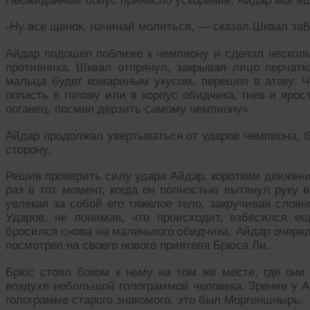
Неожиданный бонус принесло ускорение, Айдар мог ещ
-Ну все щенок, начинай молиться, — сказал Шквал за
Айдар подошел поближе к чемпиону и сделал несколь
противника. Шквал отпрянул, закрывая лицо перчатк
мальца будет комариным укусом, перешел в атаку. 
попасть в голову или в корпус обидчика, гнев и ярос
поганец, посмел дерзить самому чемпиону»
Айдар продолжал увертываться от ударов чемпиона, б
сторону.
Решив проверить силу удара Айдар, коротким движение
раз в тот момент, когда он полностью вытянул руку 
увлекая за собой его тяжелое тело, закручивая словн
Ударов, не понимая, что происходит, взбесился е
бросился снова на маленького обидчика. Айдар очере
посмотрел на своего нового приятеля Брюса Ли.
Брюс стоял боком к нему на том же месте, где они
воздухе небольшой голограммой человека. Зрение у А
голограмме старого знакомого, это был Моргеншнырь.