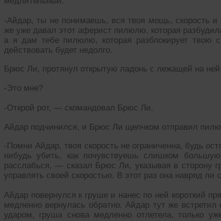
медлительный.
-Айдар, ты не понимаешь, вся твоя мощь, скорость и
же уже давал этот аферист пилюлю, которая разбудил
а я дам тебе пилюлю, которая разблокирует твою с
действовать будет недолго.
Брюс Ли, протянул открытую ладонь с лежащей на не
-Это мне?
-Открой рот, — скомандовал Брюс Ли.
Айдар подчинился, и Брюс Ли щелчком отправил пилюл
-Помни Айдар, твоя скорость не ограниченна, будь ос
нибудь убить, как почувствуешь слишком большую
расслабься, — сказал Брюс Ли, указывая в сторону г
управлять своей скоростью. В этот раз она навряд ли с
Айдар повернулся к груше и нанес по ней короткий пр
медленно вернулась обратно. Айдар тут же встретил
ударом, груша снова медленно отлетела, только у