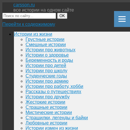
carsson.ru
все истории на одном сайте
OK
Перейти к содержимому
Истории из жизни
Грустные истории
Смешные истории
Истории про животных
Истории о здоровье
Беременность и роды
Истории про детей
Истории про школу
Студенческие годы
Истории про армию
Истории про работу, хобби
Рассказы о путешествиях
Истории про дружбу
Жестокие истории
Страшные истории
Мистические истории
Страшилки, легенды и байки
Любовные истории
Истории измен из жизни