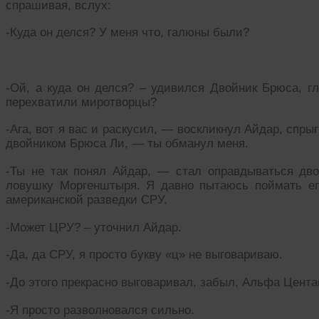
спрашивая, вслух:
-Куда он делся? У меня что, галюны были?
-Ой, а куда он делся? – удивился Двойник Брюса, г
перехватили миротворцы?
-Ага, вот я вас и раскусил, — воскликнул Айдар, спр
двойником Брюса Ли, — ты обманул меня.
-Ты не так понял Айдар, — стал оправдываться дв
ловушку Моргенштыря. Я давно пытаюсь поймать ег
американской разведки СРУ.
-Может ЦРУ? – уточнил Айдар.
-Да, да СРУ, я просто букву «ц» не выговариваю.
-До этого прекрасно выговаривал, забыл, Альфа Цента
-Я просто разволновался сильно.