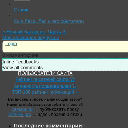
Стриж
Сын Леса. Лес и его обитатели
«
Ночной Катарсис. Часть 3.
Моя «бывшая» подруга
»
Login
0
комментариев
Inline Feedbacks
View all comments
ПОЛЬЗОВАТЕЛИ САЙТА
Рейтинг писателей сайта 🏆
Активность пользователей 🚀
ТОП-100 рейтинг публикаций ⭐
Вы писатель, поэт, начинающий автор?
Ищете где опубликовать свои работы в интернете?!
carsson.ru
← публиковать прозу
StihiRu.pro
← здесь поэзия и стихи
Последние комментарии: