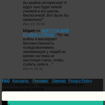
бы крайне интересное! А
вдруг она будет новой
училкой в его школе,
биологичкой. Вот было бы
прикольно!
”
Июл 13, 22:50
kirgam
на
МИР,ТРУД,МАЙ
И ОДНА СТРАНА!
: “
Ну так
войны и маскируют
бессмысленность
псевдоэкономики,
занимающая у людей их
время система не
настолько глупа, чтобы
сгубить себя в…
”
Июл 4, 01:41
FAQ
|
Контакты
|
Реклама
|
Sitemap
|
Privacy Policy
2023 © IstoriiPro.ru – литературный портал для
начинающих писателей!