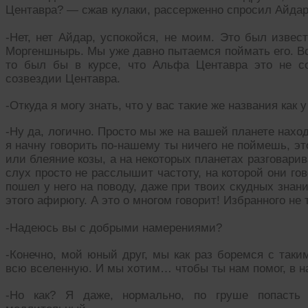
Центавра? — сжав кулаки, рассерженно спросил Айдар
-Нет, нет Айдар, успокойся, не моим. Это был изве
Моргеншнырь. Мы уже давно пытаемся поймать его. В
то был бы в курсе, что Альфа Центавра это не со
созвездии Центавра.
-Откуда я могу знать, что у вас такие же названия как у
-Ну да, логично. Просто мы же на вашей планете нахо
я начну говорить по-нашему ты ничего не поймешь, эт
или блеяние козы, а на некоторых планетах разговари
слух просто не расслышит частоту, на которой они гово
пошел у него на поводу, даже при твоих скудных знан
этого афирюгу. А это о многом говорит! Избранного не 
-Надеюсь вы с добрыми намерениями?
-Конечно, мой юный друг, мы как раз боремся с таки
всю вселенную. И мы хотим… чтобы ты нам помог, в н
-Но как? Я даже, нормально, по груше попасть 