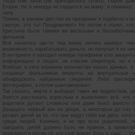
Тогда нам зачастую приходилось гулять. Порой да
Егорке. Но я никогда не сердился на маму: я понимал,
папу.
Помню, в раннем детстве на праздники я подбегал к м
смотри, это ты! Поздравляю!» Но потом я понял, что
Кристина были такими же весёлыми и беззаботными
фильмов.
Всё началось где-то под конец летних каникул пе
возможность зарабатывать деньги, но получал я их не
В интернете я находил номера телефонов или аккаунты
информацию о людях, не совсем секретную, но и н
Вообще, в сети огромное количество наших данных, о
создавал фальшивые аккаунты на виртуальные 
обнародовать найденные сведения. Либо притвор
фотографии, а потом шантажировал.
Так сказать, жертв я выбирал таких же подростков, к
боятся рассказать взрослым и выполняют всё, что я
родители ругают словесно или даже бьют, вместо т
Двадцать первый век на дворе, а некоторые до сих 
ругают детей за то, что они ведут себя как дети, хотя
среди людей. Конечно, я не про всех родителей, но
заводить детей должно быть не правом, а привиле
появляются потом те, кто сеет вокруг боль и хаос.… В