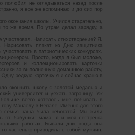
но полюбил не оглядываться назад после
 странно, я всё же вспоминаю и до сих пор
ого окончания школы. Учился старательно,
 то же время. По утрам делал зарядку, а
не участвовал. Написать стихотворение? Я.
. Нарисовать плакат ко Дню защитника
 участвовать в патриотических конкурсах.
зиционером. Просто, когда я был моложе,
героев и коллекционировать карточки
ассники за выполненную домашнюю работу,
 Одну редкую карточку я и сейчас храню в
было окончить школу с золотой медалью и
кий университет и уехать заграницу. Уж
А больше всего хотелось мне побывать в
 гору Манаслу в Непале. Именно для этого
то семья наша была небогатой. Мы жили
сь от бабушки: мама, я и моя сестрёнка
кольких работах. Бывали дни, когда она
 то частенько приводила с собой мужчин.