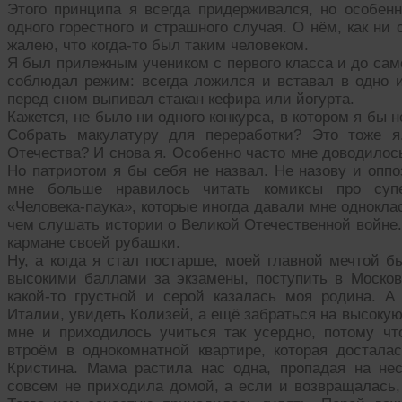
Этого принципа я всегда придерживался, но особен
одного горестного и страшного случая. О нём, как ни
жалею, что когда-то был таким человеком.
Я был прилежным учеником с первого класса и до сам
соблюдал режим: всегда ложился и вставал в одно и
перед сном выпивал стакан кефира или йогурта.
Кажется, не было ни одного конкурса, в котором я бы 
Собрать макулатуру для переработки? Это тоже я
Отечества? И снова я. Особенно часто мне доводилось
Но патриотом я бы себя не назвал. Не назову и оппо
мне больше нравилось читать комиксы про супер
«Человека-паука», которые иногда давали мне однокл
чем слушать истории о Великой Отечественной войне.
кармане своей рубашки.
Ну, а когда я стал постарше, моей главной мечтой 
высокими баллами за экзамены, поступить в Московс
какой-то грустной и серой казалась моя родина. 
Италии, увидеть Колизей, а ещё забраться на высокую
мне и приходилось учиться так усердно, потому ч
втроём в однокомнатной квартире, которая достала
Кристина. Мама растила нас одна, пропадая на нес
совсем не приходила домой, а если и возвращалась,