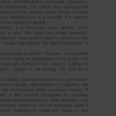
лаков проглядывало солнышко. Казалось,
дно мгновение. На улице был прохладный
ляться после ужина, иначе потом полчаса
минут пройдёшься, и в мыслях и в животе
 потом вернулся домой.
ублей, и я отпустил свою жертву. Стал
тв, и мне там написала некая Камилла,
 обычно, планировал просто заболтать её,
, что мы уже целый час мило беседуем. А
налась мне в любви. Не знаю, что на меня
е я о таком не задумывался и считал, что
есуразица. Какой в них смысл? Сойдутся
другу. Думал я так всегда. Но всё же я
я образ: красивая брюнетка с длинными,
арими глазами, красивыми и сладкими, как
м она была выше меня на целую голову. Я
имаю, и мы весело блуждаем по летнему
была настоящая мечта. Мне казалось, что
нимает меня так, как не понимаю даже я
 меня наконец-то появился шанс с ней