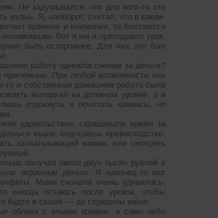
ям. Не задумывался, что для кого-то это
 жизнь. Я, наоборот, считал, что в каком-
уделяют времени и внимания, те болтаются
незнакомцам. Вот я им и преподавал урок,
 нужно быть осторожнее. Для них это был
ал.
машнюю работу одноклассникам за деньги?
е прилежные. При любой возможности они
е-то и собственная домашняя работа была
освоить материал на должном уровне, а я
 лишь отдохнуть и почитать комиксы, но
ки.
ляли удовольствие, скрашивали время за
ходишься выше, ощущаешь превосходство,
тать захватывающий комикс или смотреть
азуемый.
бильно получал около двух тысяч рублей в
ыли огромные деньги. Я наконец-то мог
конфеты. Мама сначала очень удивилась,
то иногда остаюсь после уроков, чтобы
я будто в сказке — до середины июня.
ые облака с алыми краями, а само небо