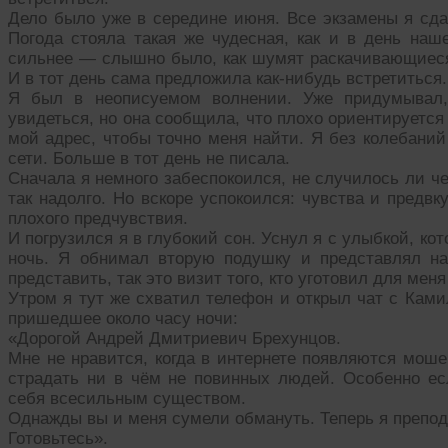
Дело было уже в середине июня. Все экзамены я сда
Погода стояла такая же чудесная, как и в день наше
сильнее — слышно было, как шумят раскачивающиеся 
И в тот день сама предложила как-нибудь встретиться.
Я был в неописуемом волнении. Уже придумывал,
увидеться, но она сообщила, что плохо ориентируется
мой адрес, чтобы точно меня найти. Я без колебаний
сети. Больше в тот день не писала.
Сначала я немного забеспокоился, не случилось ли ч
так надолго. Но вскоре успокоился: чувства и предв
плохого предчувствия.
И погрузился я в глубокий сон. Уснул я с улыбкой, ко
ночь. Я обнимал вторую подушку и представлял на
представить, так это визит того, кто уготовил для мен
Утром я тут же схватил телефон и открыл чат с Ками
пришедшее около часу ночи:
«Дорогой Андрей Дмитриевич Брехунцов.
Мне не нравится, когда в интернете появляются мош
страдать ни в чём не повинных людей. Особенно е
себя всесильным существом.
Однажды вы и меня сумели обмануть. Теперь я препод
Готовьтесь».