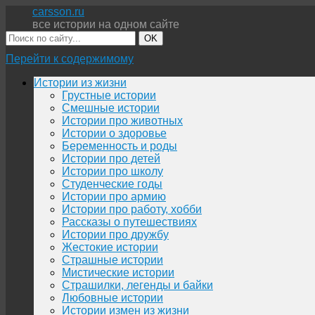
carsson.ru
все истории на одном сайте
OK
Перейти к содержимому
Истории из жизни
Грустные истории
Смешные истории
Истории про животных
Истории о здоровье
Беременность и роды
Истории про детей
Истории про школу
Студенческие годы
Истории про армию
Истории про работу, хобби
Рассказы о путешествиях
Истории про дружбу
Жестокие истории
Страшные истории
Мистические истории
Страшилки, легенды и байки
Любовные истории
Истории измен из жизни