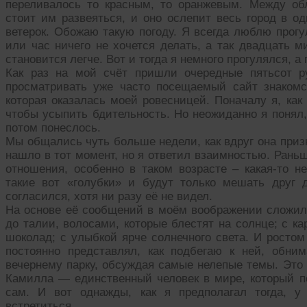
переливалось то красным, то оранжевым. Между об
стоит им развеяться, и оно ослепит весь город в о
ветерок. Обожаю такую погоду. Я всегда люблю прогу
или час ничего не хочется делать, а так двадцать 
становится легче. Вот и тогда я немного прогулялся, а
Как раз на мой счёт пришли очередные пятьсот р
просматривать уже часто посещаемый сайт знакомс
которая оказалась моей ровесницей. Поначалу я, как
чтобы усыпить бдительность. Но неожиданно я понял
потом понеслось.
Мы общались чуть больше недели, как вдруг она приз
нашло в тот момент, но я ответил взаимностью. Раньш
отношения, особенно в таком возрасте – какая-то н
такие вот «голубки» и будут только мешать друг 
согласился, хотя ни разу её не видел.
На основе её сообщений в моём воображении сложилс
до талии, волосами, которые блестят на солнце; с к
шоколад; с улыбкой ярче солнечного света. И росто
постоянно представлял, как подбегаю к ней, обн
вечернему парку, обсуждая самые нелепые темы. Это 
Камилла — единственный человек в мире, который по
сам. И вот однажды, как я предполагал тогда, у
встретиться.