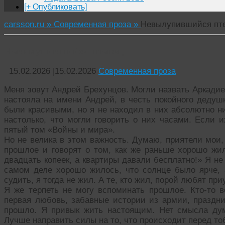
[+ Опубликовать]
carsson.ru »
Современная проза »
Невылупившийся пт
Невылупившийся птенец
15.02.2026
|
15.02.2026
Современная проза
Меня зовут Андрей Брехунцов. Могли назвать Аркади
настояла на имени Андрей, в честь покойного дедуш
были красивыми, но я не находил в них абсолютно н
настолько, что могли говорить о них часами. Если 
пятый том «Войны и мира».
Но не велика в этом важность. Думаю, приятели мои
прошлое и говорят о том, как же раньше хорошо ж
двадцать копеек, а квартиры давали бесплатно!» Я не
самом деле хорошо жилось, что солнце было ярче, 
судить, я тогда не жил. А те, кто жил, порой любят пр
Я же терпеть не могу вспоминать прошлое. Кто-то 
первая любовь, забавные истории из армии, праздни
прошло. Я привык жить настоящим. Нет смысла дум
Лучше направить силы на то, что происходит перед то