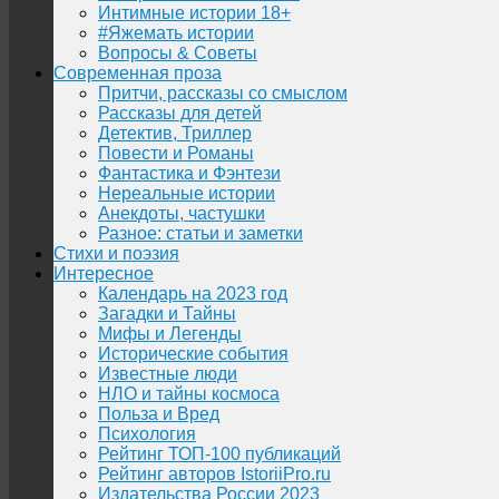
Интимные истории 18+
#Яжемать истории
Вопросы & Советы
Современная проза
Притчи, рассказы со смыслом
Рассказы для детей
Детектив, Триллер
Повести и Романы
Фантастика и Фэнтези
Нереальные истории
Анекдоты, частушки
Разное: статьи и заметки
Стихи и поэзия
Интересное
Календарь на 2023 год
Загадки и Тайны
Мифы и Легенды
Исторические события
Известные люди
НЛО и тайны космоса
Польза и Вред
Психология
Рейтинг ТОП-100 публикаций
Рейтинг авторов IstoriiPro.ru
Издательства России 2023