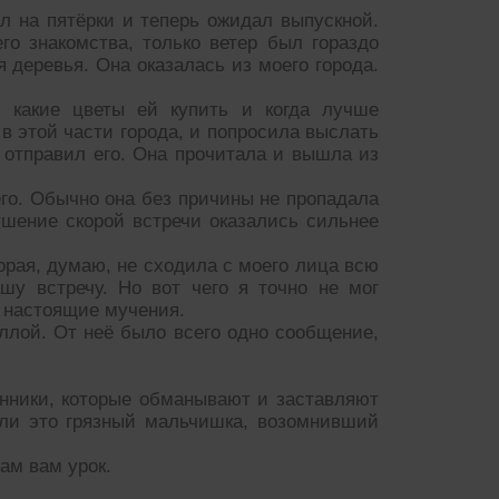
л на пятёрки и теперь ожидал выпускной.
го знакомства, только ветер был гораздо
деревья. Она оказалась из моего города.
 какие цветы ей купить и когда лучше
 в этой части города, и попросила выслать
 отправил его. Она прочитала и вышла из
его. Обычно она без причины не пропадала
кушение скорой встречи оказались сильнее
торая, думаю, не сходила с моего лица всю
шу встречу. Но вот чего я точно не мог
я настоящие мучения.
ллой. От неё было всего одно сообщение,
енники, которые обманывают и заставляют
сли это грязный мальчишка, возомнивший
ам вам урок.