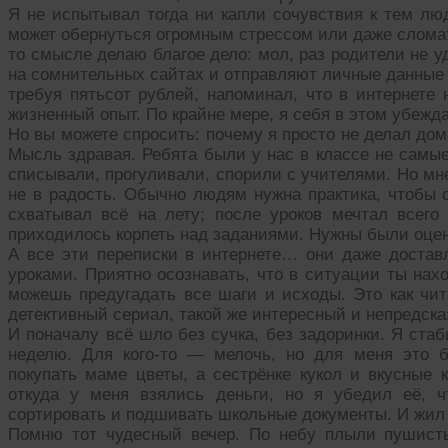
Я не испытывал тогда ни капли сочувствия к тем люд
может обернуться огромным стрессом или даже сломать
то смысле делаю благое дело: мол, раз родители не 
на сомнительных сайтах и отправляют личные данные 
требуя пятьсот рублей, напоминал, что в интернете
жизненный опыт. По крайне мере, я себя в этом убежд
Но вы можете спросить: почему я просто не делал до
Мысль здравая. Ребята были у нас в классе не самы
списывали, прогуливали, спорили с учителями. Но мн
не в радость. Обычно людям нужна практика, чтобы 
схватывал всё на лету; после уроков мечтал всего
приходилось корпеть над заданиями. Нужны были оцен
А все эти переписки в интернете… они даже достав
уроками. Приятно осознавать, что в ситуации ты на
можешь предугадать все шаги и исходы. Это как чи
детективный сериал, такой же интересный и непредск
И поначалу всё шло без сучка, без задоринки. Я ста
неделю. Для кого-то — мелочь, но для меня это б
покупать маме цветы, а сестрёнке кукол и вкусные 
откуда у меня взялись деньги, но я убедил её, ч
сортировать и подшивать школьные документы. И жил 
Помню тот чудесный вечер. По небу плыли пушист