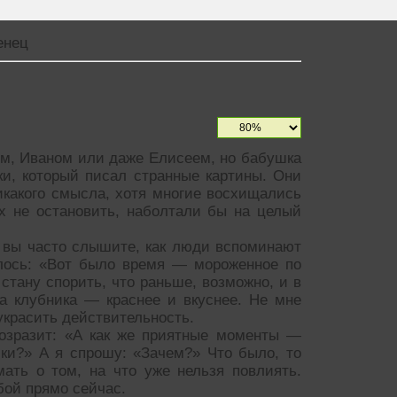
енец
ем, Иваном или даже Елисеем, но бабушка
ки, который писал странные картины. Они
икакого смысла, хотя многие восхищались
их не остановить, наболтали бы на целый
, вы часто слышите, как люди вспоминают
илось: «Вот было время — мороженное по
 стану спорить, что раньше, возможно, и в
а клубника — краснее и вкуснее. Не мне
иукрасить действительность.
возразит: «А как же приятные моменты —
ки?» А я спрошу: «Зачем?» Что было, то
ать о том, на что уже нельзя повлиять.
бой прямо сейчас.