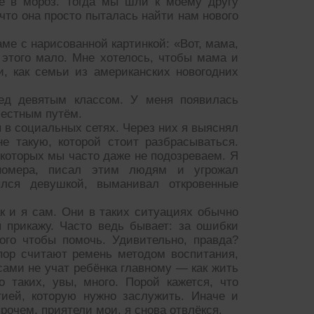
же в мороз. Тогда мы шли к моему другу
 что она просто пыталась найти нам нового
аме с нарисованной картинкой: «Вот, мама,
 этого мало. Мне хотелось, чтобы мама и
, как семьи из американских новогодних
ред девятым классом. У меня появилась
честным путём.
 в социальных сетях. Через них я выяснял
е такую, которой стоит разбрасываться.
 которых мы часто даже не подозреваем. Я
номера, писал этим людям и угрожал
ялся девушкой, выманивал откровенные
ак и я сам. Они в таких ситуациях обычно
 прикажу. Часто ведь бывает: за ошибки
ого чтобы помочь. Удивительно, правда?
пор считают ремень методом воспитания,
 сами не учат ребёнка главному — как жить
 таких, увы, много. Порой кажется, что
гией, которую нужно заслужить. Иначе и
прочем, приятели мои, я снова отвлёкся.