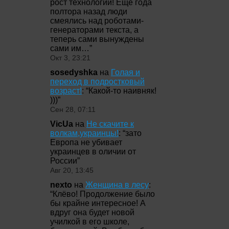
рост технологий! Ещё года
полтора назад люди
смеялись над роботами-
генераторами текста, а
теперь сами вынуждены
сами им…
”
Окт 3, 23:21
sosedyshka
на
Голая и
переход в подростковый
возраст!
: “
Какой-то наивняк!
)))
”
Сен 28, 07:11
VicUa
на
Не скачите к
волкам,украинцы!
: “
зато
Европа не убивает
украинцев в оличии от
России
”
Авг 20, 13:45
nexto
на
Женщина в лесу
:
“
Клёво! Продолжение было
бы крайне интересное! А
вдруг она будет новой
училкой в его школе,