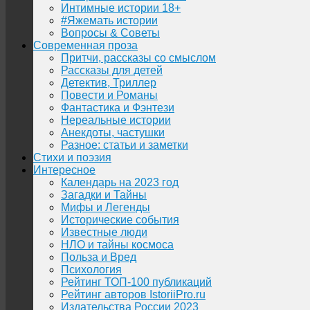
Интимные истории 18+
#Яжемать истории
Вопросы & Советы
Современная проза
Притчи, рассказы со смыслом
Рассказы для детей
Детектив, Триллер
Повести и Романы
Фантастика и Фэнтези
Нереальные истории
Анекдоты, частушки
Разное: статьи и заметки
Стихи и поэзия
Интересное
Календарь на 2023 год
Загадки и Тайны
Мифы и Легенды
Исторические события
Известные люди
НЛО и тайны космоса
Польза и Вред
Психология
Рейтинг ТОП-100 публикаций
Рейтинг авторов IstoriiPro.ru
Издательства России 2023