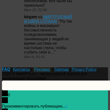
биологичкой. Вот было бы
прикольно!
”
Июл 13, 22:50
kirgam
на
МИР,ТРУД,МАЙ
И ОДНА СТРАНА!
: “
Ну так
войны и маскируют
бессмысленность
псевдоэкономики,
занимающая у людей их
время система не
настолько глупа, чтобы
сгубить себя в…
”
Июл 4, 01:41
FAQ
|
Контакты
|
Реклама
|
Sitemap
|
Privacy Policy
2023 © IstoriiPro.ru – литературный портал для
начинающих писателей!
0
Прокомментировать публикацию...
x