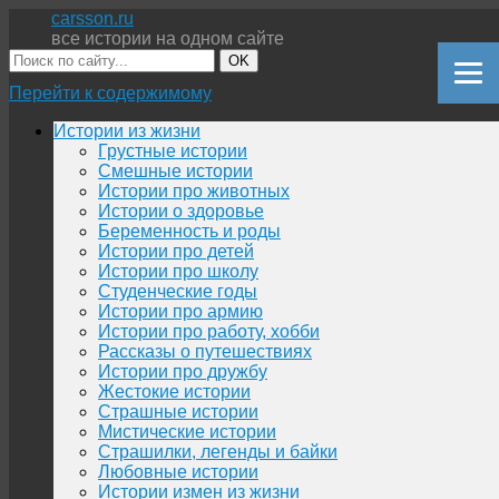
carsson.ru
все истории на одном сайте
OK
Перейти к содержимому
Истории из жизни
Грустные истории
Смешные истории
Истории про животных
Истории о здоровье
Беременность и роды
Истории про детей
Истории про школу
Студенческие годы
Истории про армию
Истории про работу, хобби
Рассказы о путешествиях
Истории про дружбу
Жестокие истории
Страшные истории
Мистические истории
Страшилки, легенды и байки
Любовные истории
Истории измен из жизни