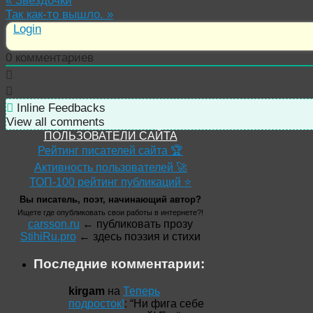
«
Звёздочки
Так как-то вышло.
»
Login
0
комментариев
Inline Feedbacks
View all comments
ПОЛЬЗОВАТЕЛИ САЙТА
Рейтинг писателей сайта 🏆
Активность пользователей 🚀
ТОП-100 рейтинг публикаций ⭐
Вы писатель, поэт, начинающий автор?
Ищете где опубликовать свои работы в интернете?!
carsson.ru
← публиковать прозу
StihiRu.pro
← здесь поэзия и стихи
Последние комментарии:
kirgam
на
Теперь
подросток!
: “
Ни фига себе