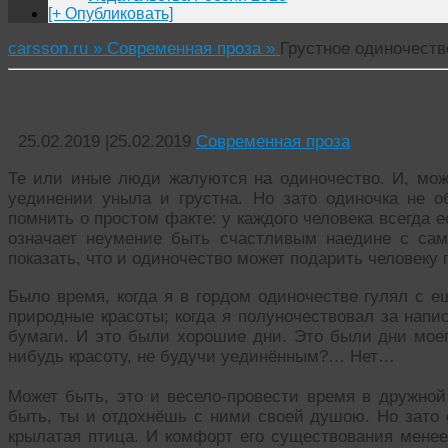
[+ Опубликовать]
carsson.ru »
Современная проза »
Грустное одиночеств
Грустное одиночество
25.02.2019
|
25.02.2019
Современная проза
Те или иные люди жалуются на одиночество. И, мож
уединении уныла и грустна. Но зато одиночка не 
помнить о простом факте: у каждого человека всегда е
означает неумение быть счастливым наедине с са
показать, что и одиночество может подарить человек
Было время, когда я в гордом одиночестве гулял с 
природные красоты; когда я полуночествовал за напи
бумаги. И это были хорошие дни. Это были дни моег
нибудь красоту, не будучи уединённым?… Нет…
Может быть, это и весело-провести время в дружно
быть, ты и отдохнёшь с ними своей душою. Но зато 
крылатая птица. И комфорт его существования менее