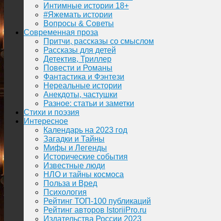
Интимные истории 18+
#Яжемать истории
Вопросы & Советы
Современная проза
Притчи, рассказы со смыслом
Рассказы для детей
Детектив, Триллер
Повести и Романы
Фантастика и Фэнтези
Нереальные истории
Анекдоты, частушки
Разное: статьи и заметки
Стихи и поэзия
Интересное
Календарь на 2023 год
Загадки и Тайны
Мифы и Легенды
Исторические события
Известные люди
НЛО и тайны космоса
Польза и Вред
Психология
Рейтинг ТОП-100 публикаций
Рейтинг авторов IstoriiPro.ru
Издательства России 2023