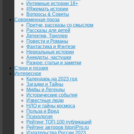
Интимные истории 18+
#Яжемать истории
Вопросы & Советы
Современная проза
Притчи, рассказы со смыслом
Рассказы для детей
Детектив, Триллер
Повести и Романы
Фантастика и Фэнтези
Нереальные истории
Анекдоты, частушки
Разное: статьи и заметки
Стихи и поэзия
Интересное
Календарь на 2023 год
Загадки и Тайны
Мифы и Легенды
Исторические события
Известные люди
НЛО и тайны космоса
Польза и Вред
Психология
Рейтинг ТОП-100 публикаций
Рейтинг авторов IstoriiPro.ru
Издательства России 2023