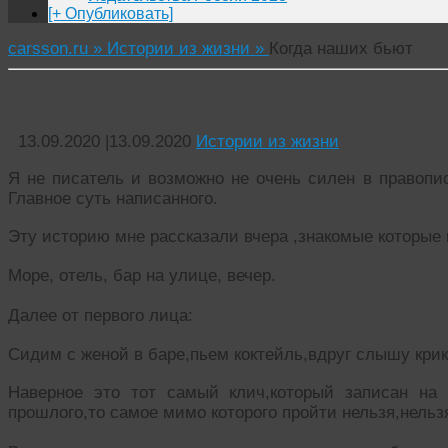
[+ Опубликовать]
carsson.ru »
Истории из жизни »
Когда наших бьют
Когда наших бьют
13.09.2020
|
13.09.2020
Истории из жизни
Я не писатель и возможно не очень силен в правопи
Главное суть написанного.
Эту историю мне рассказали вчера ,знакомые которые 
Море, отель, бар на улице, вечер.
Далее от первого лица:
Сидим с женой в баре,пьем коктейль,вдруг слышу кри
Наверное это тот самый клич,который записан на 
прошлого,то самое мимо которого пройти нельзя,нельз