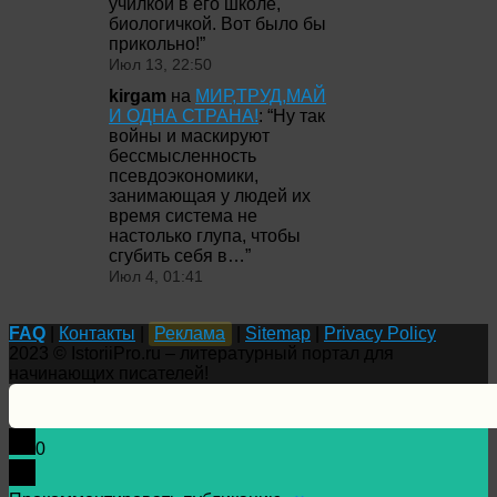
училкой в его школе,
биологичкой. Вот было бы
прикольно!
”
Июл 13, 22:50
kirgam
на
МИР,ТРУД,МАЙ
И ОДНА СТРАНА!
: “
Ну так
войны и маскируют
бессмысленность
псевдоэкономики,
занимающая у людей их
время система не
настолько глупа, чтобы
сгубить себя в…
”
Июл 4, 01:41
FAQ
|
Контакты
|
Реклама
|
Sitemap
|
Privacy Policy
2023 © IstoriiPro.ru – литературный портал для
начинающих писателей!
0