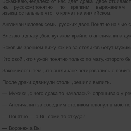
Вскакиваю,недалеко от нас идет драка ,двое отбивают
на русском(понятно по крепким выражениям 
языка),остальные что то кричат на английском.
Англичан человек семь ,русских двое.Понятно на чью с
Влезаю в драку ,бью кулаком крайнего англичанина,ду
Боковым зрением вижу как из за столиков бегут мужики
Кто свой ,кто чужой понятно только по мату,которого б
Закончилось тем ,что англичане ретировались с поби
После драки,сдвинули столы ,решили выпить.
— Мужики ,с чего драка то началась?- спрашиваю у р
— Англичанин за соседним столиком плюнул в мою не
— Понятно — а Вы сами то откуда?
— Воронеж,а Вы