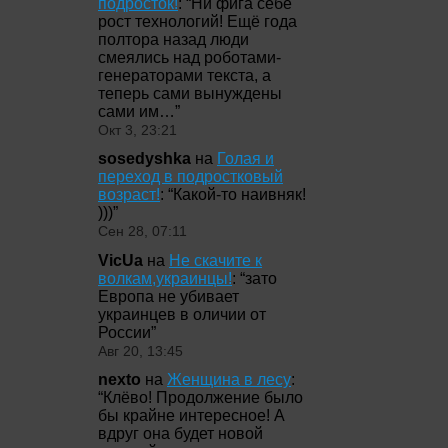
подросток!
: “
Ни фига себе
рост технологий! Ещё года
полтора назад люди
смеялись над роботами-
генераторами текста, а
теперь сами вынуждены
сами им…
”
Окт 3, 23:21
sosedyshka
на
Голая и
переход в подростковый
возраст!
: “
Какой-то наивняк!
)))
”
Сен 28, 07:11
VicUa
на
Не скачите к
волкам,украинцы!
: “
зато
Европа не убивает
украинцев в оличии от
России
”
Авг 20, 13:45
nexto
на
Женщина в лесу
:
“
Клёво! Продолжение было
бы крайне интересное! А
вдруг она будет новой