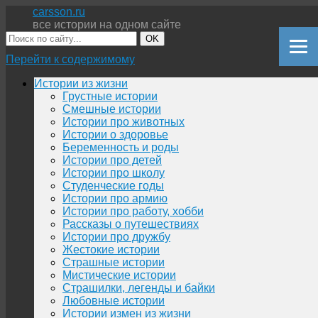
carsson.ru
все истории на одном сайте
OK
Перейти к содержимому
Истории из жизни
Грустные истории
Смешные истории
Истории про животных
Истории о здоровье
Беременность и роды
Истории про детей
Истории про школу
Студенческие годы
Истории про армию
Истории про работу, хобби
Рассказы о путешествиях
Истории про дружбу
Жестокие истории
Страшные истории
Мистические истории
Страшилки, легенды и байки
Любовные истории
Истории измен из жизни