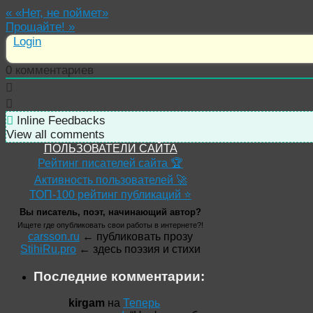
«
«Нет, не поймет»
Прощайте!
»
Login
0
комментариев
Inline Feedbacks
View all comments
ПОЛЬЗОВАТЕЛИ САЙТА
Рейтинг писателей сайта 🏆
Активность пользователей 🚀
ТОП-100 рейтинг публикаций ⭐
Вы писатель, поэт, начинающий автор?
Ищете где опубликовать свои работы в интернете?!
carsson.ru
← публиковать прозу
StihiRu.pro
← здесь поэзия и стихи
Последние комментарии:
kirgam
на
Теперь