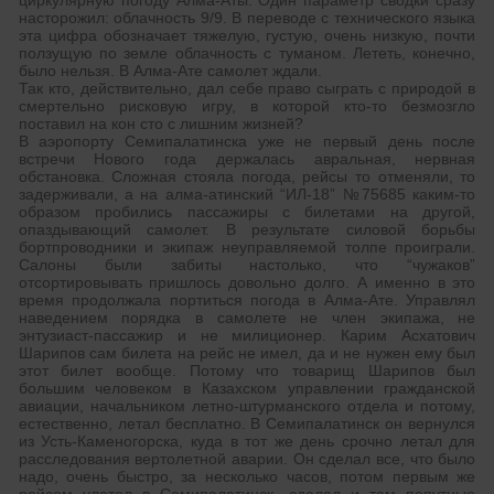
циркулярную погоду Алма-Аты. Один параметр сводки сразу
насторожил: облачность 9/9. В переводе с технического языка
эта цифра обозначает тяжелую, густую, очень низкую, почти
ползущую по земле облачность с туманом. Лететь, конечно,
было нельзя. В Алма-Ате самолет ждали.
Так кто, действительно, дал себе право сыграть с природой в
смертельно рисковую игру, в которой кто-то безмозгло
поставил на кон сто с лишним жизней?
В аэропорту Семипалатинска уже не первый день после
встречи Нового года держалась авральная, нервная
обстановка. Сложная стояла погода, рейсы то отменяли, то
задерживали, а на алма-атинский “ИЛ-18” №75685 каким-то
образом пробились пассажиры с билетами на другой,
опаздывающий самолет. В результате силовой борьбы
бортпроводники и экипаж неуправляемой толпе проиграли.
Салоны были забиты настолько, что “чужаков”
отсортировывать пришлось довольно долго. А именно в это
время продолжала портиться погода в Алма-Ате. Управлял
наведением порядка в самолете не член экипажа, не
энтузиаст-пассажир и не милиционер. Карим Асхатович
Шарипов сам билета на рейс не имел, да и не нужен ему был
этот билет вообще. Потому что товарищ Шарипов был
большим человеком в Казахском управлении гражданской
авиации, начальником летно-штурманского отдела и потому,
естественно, летал бесплатно. В Семипалатинск он вернулся
из Усть-Каменогорска, куда в тот же день срочно летал для
расследования вертолетной аварии. Он сделал все, что было
надо, очень быстро, за несколько часов, потом первым же