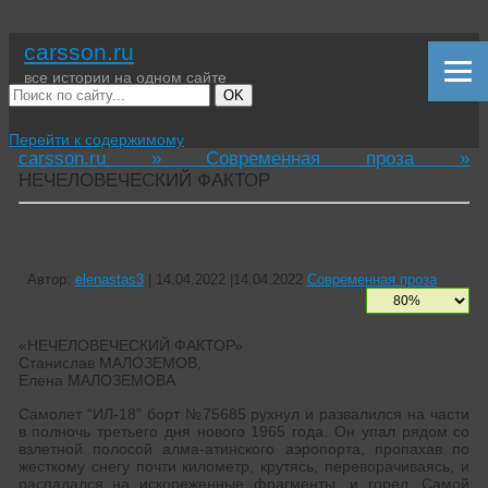
carsson.ru
все истории на одном сайте
OK
Перейти к содержимому
carsson.ru »
Современная проза »
НЕЧЕЛОВЕЧЕСКИЙ ФАКТОР
НЕЧЕЛОВЕЧЕСКИЙ ФАКТОР
Автор:
elenastas3
|
14.04.2022
|
14.04.2022
Современная проза
«НЕЧЕЛОВЕЧЕСКИЙ ФАКТОР»
Cтанислав МАЛОЗЕМОВ,
Елена МАЛОЗЕМОВА
Самолет “ИЛ-18” борт №75685 рухнул и развалился на части
в полночь третьего дня нового 1965 года. Он упал рядом со
взлетной полосой алма-атинского аэропорта, пропахав по
жесткому снегу почти километр, крутясь, переворачиваясь, и
распадался на искореженные фрагменты, и горел. Самой