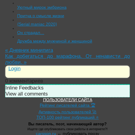
Уютный мирок эмбриона
Притча о смысле жизни
⟨Serial maniac 2020⟩
Он страдал…
Дружба между мужчиной и женщиной
«
Дневник минипига
Как добегаться до марафона. От ненависти до
любви.
»
Login
0
комментариев
Inline Feedbacks
View all comments
ПОЛЬЗОВАТЕЛИ САЙТА
Рейтинг писателей сайта 🏆
Активность пользователей 🚀
ТОП-100 рейтинг публикаций ⭐
Вы писатель, поэт, начинающий автор?
Ищете где опубликовать свои работы в интернете?!
carsson.ru
← публиковать прозу