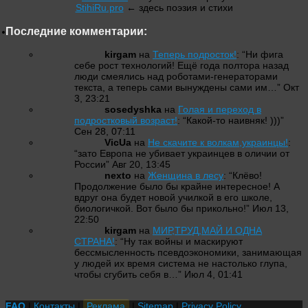
StihiRu.pro
← здесь поэзия и стихи
Последние комментарии:
kirgam
на
Теперь подросток!
: “
Ни фига
себе рост технологий! Ещё года полтора назад
люди смеялись над роботами-генераторами
текста, а теперь сами вынуждены сами им…
”
Окт
3, 23:21
sosedyshka
на
Голая и переход в
подростковый возраст!
: “
Какой-то наивняк! )))
”
Сен 28, 07:11
VicUa
на
Не скачите к волкам,украинцы!
:
“
зато Европа не убивает украинцев в оличии от
России
”
Авг 20, 13:45
nexto
на
Женщина в лесу
: “
Клёво!
Продолжение было бы крайне интересное! А
вдруг она будет новой училкой в его школе,
биологичкой. Вот было бы прикольно!
”
Июл 13,
22:50
kirgam
на
МИР,ТРУД,МАЙ И ОДНА
СТРАНА!
: “
Ну так войны и маскируют
бессмысленность псевдоэкономики, занимающая
у людей их время система не настолько глупа,
чтобы сгубить себя в…
”
Июл 4, 01:41
FAQ
|
Контакты
|
Реклама
|
Sitemap
|
Privacy Policy