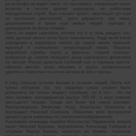
катастрофы не видел никто: ни пассажиры, ожидающие своих
вылетов в тесном здании аэропорта, ни работники
аэродромных служб. Был слышен грохот, свистящий гул еще
не заглохших двигателей, треск рвущегося, как ткань,
дюралюминия и крики еще живых людей, горящих в
движущемся по ветру пожаре
Никто не видел самолета, потому что в ту ночь увидеть что-
либо дальше своего носа было невозможно. Надо всей зоной
аэродрома и аэропорта свисал до самой земли тяжелый,
мрачный и совершенно непроглядный туман. Машины
аварийной службы порта и фургоны “скорой помощи”
добраться до самого большого куска уцелевшего фюзеляжа
не смогли. Мешал довольно глубокий снег и горящие кресла,
обломки винтов, куски обшивки и трупы, разбросанные
ударом и скоростью на сотни метров во все стороны.
К утру собрали остатки багажа и останки людей. Почти все
трупы обгорели так, что медикам сразу сложно было
установить не только возраст погибших, но и пол… Из ста
трех человек, находившихся внутри “ИЛ-18”, в морг отвезли
шестьдесят четыре. Среди них были три члена экипажа:
бортпроводники Вячеслав Хорд, Анастасия Канапина и
бортрадист Николай Семенов. (Фамилии всех фигурантов
данного дела изменены по этическимсоображениям)
Уцелевшие командир корабля Константин Парамонов, второй
пилот Николай Курихин, бортмеханик Александр Сабиров и
штурман Виктор Киянка, несмотря на травмы, помогали