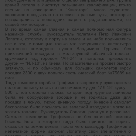
люди дремали или думали о делах завтрашнего дня. Группа
врачей летела в Институт повышения квалификации, кто-то
спешил на совещание в “Книготорг”, много студентов-
заочников опаздывало на сессию в разные вузы, некоторые
возвращались с новогодних встреч с родственниками, со
свадеб или похорон…
В это время самая главная и самая полномочная фигура
наземной службы, руководитель полетами Петр Иванович
Лопатин, которому в порту на земле и на небе подчинялись
все и вся, с помощью только что заступившего диспетчера
стартового командного пункта Владимира Гурьева без
приключений посадили в мелькнувший облачный просвет
круживший над городом “АН-24” и пытались приземлить
другой — “ИЛ-18”, из Киева. Но спасительный просвет быстро
затянуло, и по обычному для больших самолетов курсу
посадки 2300 с двух попыток сесть киевский борт №75689 не
смог.
Тогда командир корабля Трофимов запросил у руководителя
полетов попытку сесть по невозможному для “ИЛ-18” курсу —
500, с той стороны полосы, которая под крупные лайнеры
была не оборудована вообще и не годилась даже для
посадки в ясную, тихую дневную погоду. Киевский самолет
бесполезно было посылать на запасной аэродром: могло не
хватить топлива. Руководитель Лопатин рискнул и разрешил.
Самолет командира Трофимова не без активной помощи
Господа Бога, в которого тогда было принято не верить,
оказался на земле целым, после чего командир Трофимов в
непечатной форме изложил Лопатину свои впечатления о