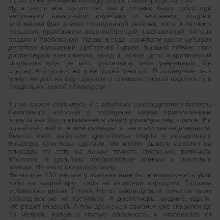
21.05. обеспечиваем посадку борта 75685 градусом 230.
Ну а после все пошло так, как и должно было пойти при
нарушении наземными службами и экипажем, который
возглавлял фактически посторонний человек, хотя и летчик в
прошлом, практически всех инструкций, наставлений, летных
правил и требований. Позже в суде насчитали около четырех
десятков нарушений. Диспетчер Гурьев, бывший летчик, стал
диспетчером всего месяц назад и, ясное дело, в критических
ситуациях еще не мог чувствовать себя уверенным. Он
сделал, что успел, но и не успел многого. В последние пять
минут не дал на борт данных о слишком плохой видимости и
предельно низкой облачности.
То же самое случилось и с опытным руководителем полетов
Лопатиным, который в последние перед приземлением
минуты как будто окаменел в своем руководящем кресле. Ни
одной внятной и четкой команды от него экипаж не дождался.
Вместо него работали диспетчеры старта и посадочного
локатора. Они тоже сделали, что могли: вывели самолет на
глиссаду, то есть на линии точного снижения, включили
ближнюю и дальнюю проблесковые молнии и мачтовые
маячки. Но этого оказалось мало.
На высоте 130 метров у экипажа еще была возможность уйти
либо на второй круг, либо на запасной аэродром. Топлива
оставалось целых 7 тонн. Но от руководителя полетов таких
команд все же не поступило. А диспетчеры, видимо, ждали,
что решит главный. А тем временем самолет уже снизился до
70 метров, попал в глухую облачность и отклонился от