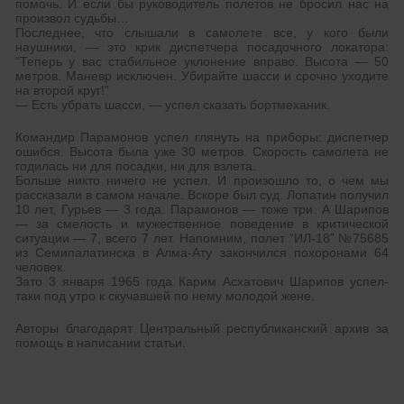
помочь. И если бы руководитель полетов не бросил нас на
произвол судьбы…
Последнее, что слышали в самолете все, у кого были
наушники, — это крик диспетчера посадочного локатора:
“Теперь у вас стабильное уклонение вправо. Высота — 50
метров. Маневр исключен. Убирайте шасси и срочно уходите
на второй круг!”
— Есть убрать шасси, — успел сказать бортмеханик.
Командир Парамонов успел глянуть на приборы: диспетчер
ошибся. Высота была уже 30 метров. Скорость самолета не
годилась ни для посадки, ни для взлета.
Больше никто ничего не успел. И произошло то, о чем мы
рассказали в самом начале. Вскоре был суд. Лопатин получил
10 лет, Гурьев — 3 года. Парамонов — тоже три. А Шарипов
— за смелость и мужественное поведение в критической
ситуации — 7, всего 7 лет. Напомним, полет “ИЛ-18” №75685
из Семипалатинска в Алма-Ату закончился похоронами 64
человек.
Зато 3 января 1965 года Карим Асхатович Шарипов успел-
таки под утро к скучавшей по нему молодой жене.
Авторы благодарят Центральный республиканский архив за
помощь в написании статьи.
Читать похожие истории: