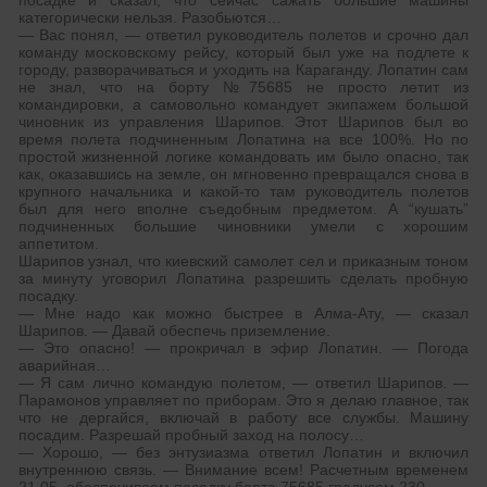
посадке и сказал, что сейчас сажать большие машины
категорически нельзя. Разобьются…
— Вас понял, — ответил руководитель полетов и срочно дал
команду московскому рейсу, который был уже на подлете к
городу, разворачиваться и уходить на Караганду. Лопатин сам
не знал, что на борту №75685 не просто летит из
командировки, а самовольно командует экипажем большой
чиновник из управления Шарипов. Этот Шарипов был во
время полета подчиненным Лопатина на все 100%. Но по
простой жизненной логике командовать им было опасно, так
как, оказавшись на земле, он мгновенно превращался снова в
крупного начальника и какой-то там руководитель полетов
был для него вполне съедобным предметом. А “кушать”
подчиненных большие чиновники умели с хорошим
аппетитом.
Шарипов узнал, что киевский самолет сел и приказным тоном
за минуту уговорил Лопатина разрешить сделать пробную
посадку.
— Мне надо как можно быстрее в Алма-Ату, — сказал
Шарипов. — Давай обеспечь приземление.
— Это опасно! — прокричал в эфир Лопатин. — Погода
аварийная…
— Я сам лично командую полетом, — ответил Шарипов. —
Парамонов управляет по приборам. Это я делаю главное, так
что не дергайся, включай в работу все службы. Машину
посадим. Разрешай пробный заход на полосу…
— Хорошо, — без энтузиазма ответил Лопатин и включил
внутреннюю связь. — Внимание всем! Расчетным временем