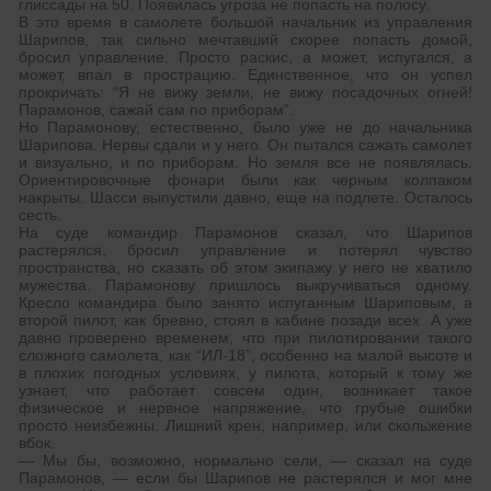
глиссады на 50. Появилась угроза не попасть на полосу.
В это время в самолете большой начальник из управления
Шарипов, так сильно мечтавший скорее попасть домой,
бросил управление. Просто раскис, а может, испугался, а
может, впал в прострацию. Единственное, что он успел
прокричать: “Я не вижу земли, не вижу посадочных огней!
Парамонов, сажай сам по приборам”.
Но Парамонову, естественно, было уже не до начальника
Шарипова. Нервы сдали и у него. Он пытался сажать самолет
и визуально, и по приборам. Но земля все не появлялась.
Ориентировочные фонари были как черным колпаком
накрыты. Шасси выпустили давно, еще на подлете. Осталось
сесть.
На суде командир Парамонов сказал, что Шарипов
растерялся, бросил управление и потерял чувство
пространства, но сказать об этом экипажу у него не хватило
мужества. Парамонову пришлось выкручиваться одному.
Кресло командира было занято испуганным Шариповым, а
второй пилот, как бревно, стоял в кабине позади всех. А уже
давно проверено временем, что при пилотировании такого
сложного самолета, как “ИЛ-18”, особенно на малой высоте и
в плохих погодных условиях, у пилота, который к тому же
узнает, что работает совсем один, возникает такое
физическое и нервное напряжение, что грубые ошибки
просто неизбежны. Лишний крен, например, или скольжение
вбок.
— Мы бы, возможно, нормально сели, — сказал на суде
Парамонов, — если бы Шарипов не растерялся и мог мне