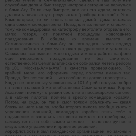
рейсом улетел в Семипалатинск, сделал и там попутные
служебные дела и был твердо настроен сегодня же вернуться
в Алма-Ату. То ли ему быстрее, чем от него ждали, хотелось
доложить начальству о результатах “разбора полетов” в Усть-
Каменогорске, то ли очень спешил домой. Дома осталась
одна совсем молодая жена. Повод для волнений и спешки. К
тому же командировка на катастрофу вертолета оторвала его,
мягко говоря, от приятной процедуры новогоднего
празднования. В общем, ко времени вылета из
Семипалатинска в Алма-Ату он пятнадцать часов подряд
активно работал и уже чувствовал раздражение и усталость.
Сложилось все вместе: мало отдыха и много работы на фоне
еще вчерашнего празднования не без спиртного,
естественно. Из Семипалатинска он собирался лететь рейсом
№101 “Москва-Алма-Ата” в качестве проверяющего. По
крайней мере, его оформили перед полетом именно так.
Правда, без пояснений — что вообще он должен проверять.
Когда все потихоньку упокоилось и 101-й рейс получил добро
на взлет в сложной метеообстановке Семипалатинска, Карим
Асхатович почему-то решил сесть не в пассажирском салоне,
а в кабине пилотов, причем в кресло командира корабля.
Потом, на суде, он так и смог толком объяснить — какая
блажь на него нашла, чтобы второго пилота вообще снять с
управления машиной, командира корабля взять себе в
подчинение и заставить его вести самолет по приборам, а
самому взять на себя самое сложное — основное ручное и
визуальное управление и принятие решений.
Аэрофлот, хоть и был гражданской организацией, но законы и