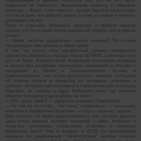
аварийщикам и врачам, относили тех, кто не мог идти,
подальше от самолета, вытаскивали зажатых в обломках
раненых… Когда стало светать, жуткая картина катастрофы
потрясла всех, кто работал ночью и всего в тумане и темноте
разглядеть не мог.
Тогда в утренней, морозной, мертвой в прямом смысле
тишине кто-то из работников аварийной службы зло и громко
сказал:
— Какая сволочь додумалась сажать машину? По полосе
пешком идти невозможно в такой туман.
В том, что кто-то, пока неизвестный, принял совершенно
идиотское решение о посадке борта №75685, сомнений ни у
кого не было. Машина была технически полностью исправна
и летела без малейших технических замечаний из Москвы с
посадками в Омске и Семипалатинске. Кстати, в
Семипалатинске, как потом выяснилось, экипажу сообщили
об отмене полета в Алма-Ату по погодным условиям в
столице. Летчиков уже отправили в аэропортовскую гостиницу
отдыхать, но почему-то вдруг буквально через час вызвали
обратно в машину и дали добро на взлет.
— Что, ушел туман? — удивился командир Парамонов.
— Ну там не то чтобы… Но “окна” появляются, — уклончиво
ответили в управлении полетами. — Сесть, конечно, сядете…
Борт взлетел, не имея представления о том, что чуть раньше
один очень важный человек, летевший с ними, позвонил в
Алма-Ату начальнику управления полетами и приказал
разрешить взлет. Уже в воздухе в 20.32 по московскому
времени на радиоканале “метеосправка” экипаж получил