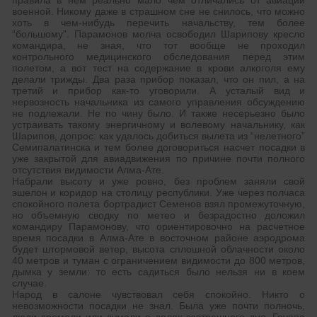
правила в нем реально мало чем отличались от авиации
военной. Никому даже в страшном сне не снилось, что можно
хоть в чем-нибудь перечить начальству, тем более
“большому”. Парамонов молча освободил Шарипову кресло
командира, не зная, что тот вообще не проходил
контрольного медицинского обследования перед этим
полетом, а вот тест на содержание в крови алкоголя ему
делали трижды. Два раза прибор показал, что он пил, а на
третий и прибор как-то уговорили. А усталый вид и
нервозность начальника из самого управления обсуждению
не подлежали. Не по чину было. И также несерьезно было
устраивать такому энергичному и волевому начальнику, как
Шарипов, допрос: как удалось добиться вылета из “нелетного”
Семипалатинска и тем более договориться насчет посадки в
уже закрытой для авиадвижения по причине почти полного
отсутствия видимости Алма-Ате.
Набрали высоту и уже ровно, без проблем заняли свой
эшелон и коридор на столицу республики. Уже через полчаса
спокойного полета бортрадист Семенов взял промежуточную,
но объемную сводку по метео и безрадостно доложил
командиру Парамонову, что ориентировочно на расчетное
время посадки в Алма-Ате в восточном районе аэродрома
будет штормовой ветер, высота сплошной облачности около
40 метров и туман с ограничением видимости до 800 метров,
дымка у земли: то есть садиться было нельзя ни в коем
случае.
Народ в салоне чувствовал себя спокойно. Никто о
невозможности посадки не знал. Была уже почти полночь,