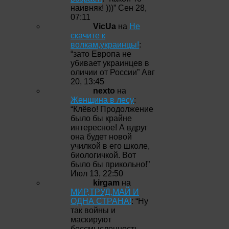
наивняк! )))
”
Сен 28,
07:11
VicUa
на
Не
скачите к
волкам,украинцы!
:
“
зато Европа не
убивает украинцев в
оличии от России
”
Авг
20, 13:45
nexto
на
Женщина в лесу
:
“
Клёво! Продолжение
было бы крайне
интересное! А вдруг
она будет новой
училкой в его школе,
биологичкой. Вот
было бы прикольно!
”
Июл 13, 22:50
kirgam
на
МИР,ТРУД,МАЙ И
ОДНА СТРАНА!
: “
Ну
так войны и
маскируют
бессмысленность