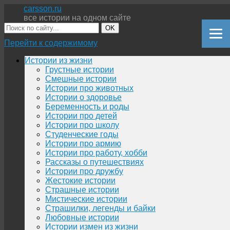
carsson.ru
все истории на одном сайте
OK
Перейти к содержимому
Истории из жизни
Грустные истории
Смешные истории
Истории про животных
Истории о здоровье
Беременность и роды
Истории про детей
Истории про школу
Студенческие годы
Истории про армию
Истории про работу, хобби
Рассказы о путешествиях
Истории про дружбу
Жестокие истории
Страшные истории
Мистические истории
Страшилки, легенды и байки
Любовные истории
Истории измен из жизни