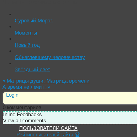
Читать похожие истории:
Суровый Мороз
Моменты
Новый год
Обнаглевшему человечеству
Звёздный свет
«
Матрицы души. Матрица времени
А время не лечит!
»
Login
0
комментариев
Inline Feedbacks
View all comments
ПОЛЬЗОВАТЕЛИ САЙТА
Рейтинг писателей сайта 🏆