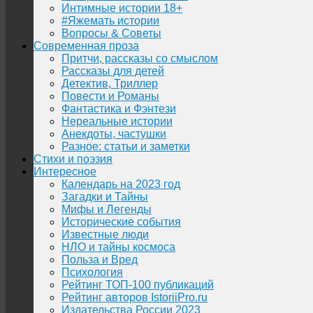
Интимные истории 18+
#Яжемать истории
Вопросы & Советы
Современная проза
Притчи, рассказы со смыслом
Рассказы для детей
Детектив, Триллер
Повести и Романы
Фантастика и Фэнтези
Нереальные истории
Анекдоты, частушки
Разное: статьи и заметки
Стихи и поэзия
Интересное
Календарь на 2023 год
Загадки и Тайны
Мифы и Легенды
Исторические события
Известные люди
НЛО и тайны космоса
Польза и Вред
Психология
Рейтинг ТОП-100 публикаций
Рейтинг авторов IstoriiPro.ru
Издательства России 2023