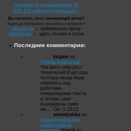
Активность пользователей 🚀
ТОП-100 рейтинг публикаций ⭐
Вы писатель, поэт, начинающий автор?
Ищете где опубликовать свои работы в интернете?!
carsson.ru
← публиковать прозу
StihiRu.pro
← здесь поэзия и стихи
Последние комментарии:
kirgam
на
Теперь подросток!
:
“
Ни фига себе рост
технологий! Ещё года
полтора назад люди
смеялись над
роботами-
генераторами текста,
а теперь сами
вынуждены сами
им…
”
Окт 3, 23:21
sosedyshka
на
Голая и переход в
подростковый
возраст!
: “
Какой-то