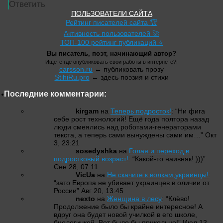
Ответить
ПОЛЬЗОВАТЕЛИ САЙТА
Рейтинг писателей сайта 🏆
Активность пользователей 🚀
ТОП-100 рейтинг публикаций ⭐
Вы писатель, поэт, начинающий автор?
Ищете где опубликовать свои работы в интернете?!
carsson.ru
← публиковать прозу
StihiRu.pro
← здесь поэзия и стихи
Последние комментарии:
kirgam
на
Теперь подросток!
: “
Ни фига
себе рост технологий! Ещё года полтора назад
люди смеялись над роботами-генераторами
текста, а теперь сами вынуждены сами им…
”
Окт
3, 23:21
sosedyshka
на
Голая и переход в
подростковый возраст!
: “
Какой-то наивняк! )))
”
Сен 28, 07:11
VicUa
на
Не скачите к волкам,украинцы!
:
“
зато Европа не убивает украинцев в оличии от
России
”
Авг 20, 13:45
nexto
на
Женщина в лесу
: “
Клёво!
Продолжение было бы крайне интересное! А
вдруг она будет новой училкой в его школе,
биологичкой. Вот было бы прикольно!
”
Июл 13,