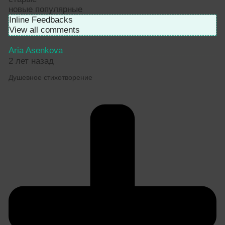
новые
популярные
Inline Feedbacks
View all comments
Aria Asenkova
2 лет назад
Душевное стихотворение