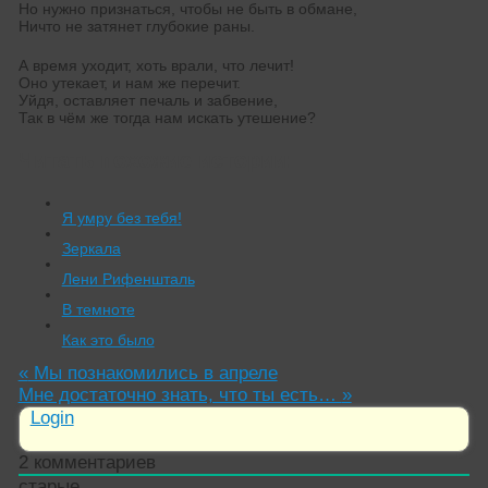
Но нужно признаться, чтобы не быть в обмане,
Ничто не затянет глубокие раны.
А время уходит, хоть врали, что лечит!
Оно утекает, и нам же перечит.
Уйдя, оставляет печаль и забвение,
Так в чём же тогда нам искать утешение?
Читать похожие истории:
Я умру без тебя!
Зеркала
Лени Рифеншталь
В темноте
Как это было
«
Мы познакомились в апреле
Мне достаточно знать, что ты есть…
»
Login
2
комментариев
старые