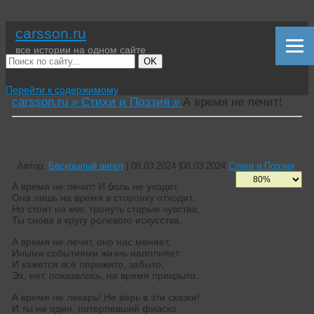
carsson.ru
все истории на одном сайте
OK
Перейти к содержимому
carsson.ru »
Стихи и Поэзия »
А время не лечит!
А время не лечит!
Автор:
Бескрылый ангел
|
08.03.2024
|
08.03.2024
Стихи и Поэзия
А время не лечит! И боль не уходит,
Она лишь на время в сторонку отходит.
Но стоит на миг, тронуть старые чувства,
Ты снова в кругу ролевого искусства.
А время не лечит, оно нас меняет,
Иными событиями жизнь наполняет.
И кажется всё пережито, забыто,
Эх, нет, показалось, на время прикрыто.
А время не лекарь! Не верь в эти сказки!
И ты не один, потерпевший фиаско.