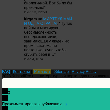
биологичкой. Вот было бы
прикольно!
”
Июл 13, 22:50
kirgam
на
МИР,ТРУД,МАЙ
И ОДНА СТРАНА!
: “
Ну так
войны и маскируют
бессмысленность
псевдоэкономики,
занимающая у людей их
время система не
настолько глупа, чтобы
сгубить себя в…
”
Июл 4, 01:41
FAQ
|
Контакты
|
Реклама
|
Sitemap
|
Privacy Policy
2023 © IstoriiPro.ru – литературный портал для начинающи
0
Прокомментировать публикацию...
x