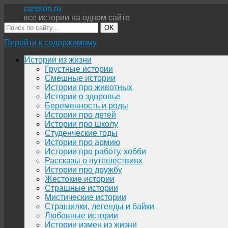
carsson.ru
все истории на одном сайте
OK
Перейти к содержимому
Истории из жизни
Грустные истории
Смешные истории
Истории про животных
Истории о здоровье
Беременность и роды
Истории про детей
Истории про школу
Студенческие годы
Истории про армию
Истории про работу, хобби
Рассказы о путешествиях
Истории про дружбу
Жестокие истории
Страшные истории
Мистические истории
Страшилки, легенды и байки
Любовные истории
Истории измен из жизни