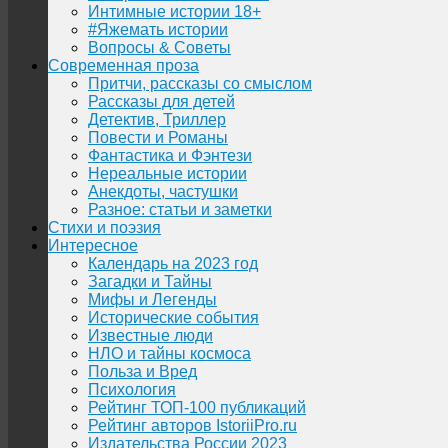
Интимные истории 18+
#Яжемать истории
Вопросы & Советы
Современная проза
Притчи, рассказы со смыслом
Рассказы для детей
Детектив, Триллер
Повести и Романы
Фантастика и Фэнтези
Нереальные истории
Анекдоты, частушки
Разное: статьи и заметки
Стихи и поэзия
Интересное
Календарь на 2023 год
Загадки и Тайны
Мифы и Легенды
Исторические события
Известные люди
НЛО и тайны космоса
Польза и Вред
Психология
Рейтинг ТОП-100 публикаций
Рейтинг авторов IstoriiPro.ru
Издательства России 2023