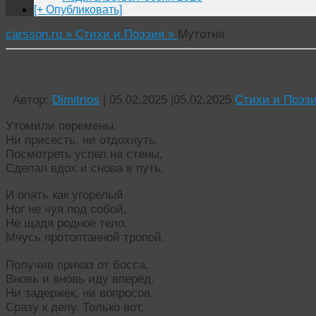
[+ Опубликовать]
carsson.ru »
Стихи и Поэзия »
Мутотня
Мутотня
Автор:
Dimitrios
|
05.02.2025
|
05.02.2025
Стихи и Поэз
Утомили перемены.
Ни присесть, ни отдохнуть.
Посмотреть успел на стены,
Сделал вдох и снова в путь.
И опять как угорелый
Ног не чуя под собой,
Не щадя родное тело,
Мчусь протоптанной тропой.
Получив приказ от босса,
Вновь и вновь иду вперёд.
Ни задержек, ни вопросов.
Сразу к делу. Только вот,