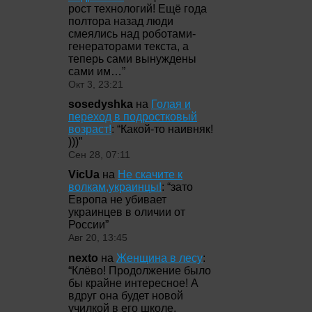
рост технологий! Ещё года
полтора назад люди
смеялись над роботами-
генераторами текста, а
теперь сами вынуждены
сами им…
”
Окт 3, 23:21
sosedyshka
на
Голая и
переход в подростковый
возраст!
: “
Какой-то наивняк!
)))
”
Сен 28, 07:11
VicUa
на
Не скачите к
волкам,украинцы!
: “
зато
Европа не убивает
украинцев в оличии от
России
”
Авг 20, 13:45
nexto
на
Женщина в лесу
:
“
Клёво! Продолжение было
бы крайне интересное! А
вдруг она будет новой
училкой в его школе,