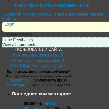
Рябины горькие уста — медовые к зиме
«
Бумагой комкая сугробы, зима о нас роман писала
Родина
»
Login
0
комментариев
Inline Feedbacks
View all comments
ПОЛЬЗОВАТЕЛИ САЙТА
Рейтинг писателей сайта 🏆
Активность пользователей 🚀
ТОП-100 рейтинг публикаций ⭐
Вы писатель, поэт, начинающий автор?
Ищете где опубликовать свои работы в интернете?!
carsson.ru
← публиковать прозу
StihiRu.pro
← здесь поэзия и стихи
Последние комментарии:
kirgam
на
Теперь
подросток!
: “
Ни фига себе