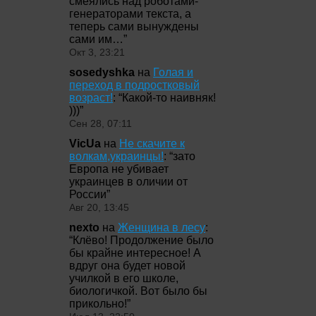
смеялись над роботами-
генераторами текста, а
теперь сами вынуждены
сами им…
”
Окт 3, 23:21
sosedyshka
на
Голая и
переход в подростковый
возраст!
: “
Какой-то наивняк!
)))
”
Сен 28, 07:11
VicUa
на
Не скачите к
волкам,украинцы!
: “
зато
Европа не убивает
украинцев в оличии от
России
”
Авг 20, 13:45
nexto
на
Женщина в лесу
:
“
Клёво! Продолжение было
бы крайне интересное! А
вдруг она будет новой
училкой в его школе,
биологичкой. Вот было бы
прикольно!
”