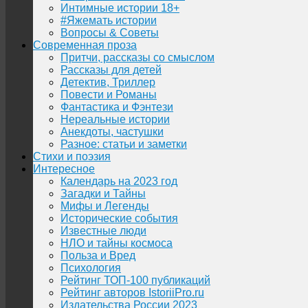
Интимные истории 18+
#Яжемать истории
Вопросы & Советы
Современная проза
Притчи, рассказы со смыслом
Рассказы для детей
Детектив, Триллер
Повести и Романы
Фантастика и Фэнтези
Нереальные истории
Анекдоты, частушки
Разное: статьи и заметки
Стихи и поэзия
Интересное
Календарь на 2023 год
Загадки и Тайны
Мифы и Легенды
Исторические события
Известные люди
НЛО и тайны космоса
Польза и Вред
Психология
Рейтинг ТОП-100 публикаций
Рейтинг авторов IstoriiPro.ru
Издательства России 2023