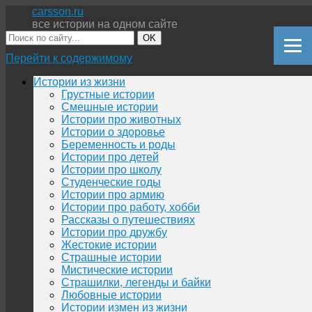
carsson.ru
все истории на одном сайте
OK
Перейти к содержимому
Истории из жизни
Грустные истории
Смешные истории
Истории про животных
Истории о здоровье
Беременность и роды
Истории про детей
Истории про школу
Студенческие годы
Истории про армию
Истории про работу, хобби
Рассказы о путешествиях
Истории про дружбу
Жестокие истории
Страшные истории
Мистические истории
Страшилки, легенды и байки
Любовные истории
Истории измен из жизни