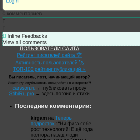
Login
0
комментариев
Inline Feedbacks
View all comments
ПОЛЬЗОВАТЕЛИ САЙТА
Рейтинг писателей сайта 🏆
Активность пользователей 🚀
ТОП-100 рейтинг публикаций ⭐
Вы писатель, поэт, начинающий автор?
Ищете где опубликовать свои работы в интернете?!
carsson.ru
← публиковать прозу
StihiRu.pro
← здесь поэзия и стихи
Последние комментарии:
kirgam
на
Теперь
подросток!
: “
Ни фига себе
рост технологий! Ещё года
полтора назад люди