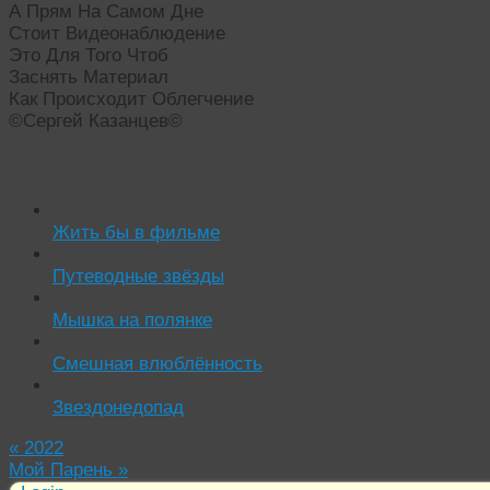
А Прям На Самом Дне
Стоит Видеонаблюдение
Это Для Того Чтоб
Заснять Материал
Как Происходит Облегчение
©Сергей Казанцев©
Читать похожие истории:
Жить бы в фильме
Путеводные звёзды
Мышка на полянке
Смешная влюблённость
Звездонедопад
«
2022
Мой Парень
»