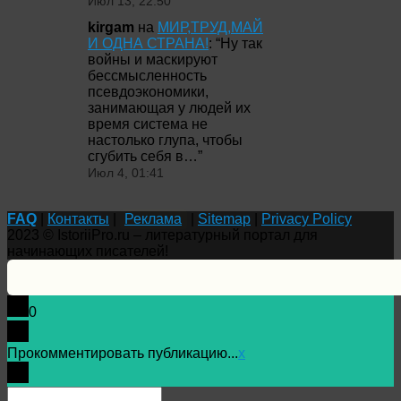
Июл 13, 22:50
kirgam
на
МИР,ТРУД,МАЙ
И ОДНА СТРАНА!
: “
Ну так
войны и маскируют
бессмысленность
псевдоэкономики,
занимающая у людей их
время система не
настолько глупа, чтобы
сгубить себя в…
”
Июл 4, 01:41
FAQ
|
Контакты
|
Реклама
|
Sitemap
|
Privacy Policy
2023 © IstoriiPro.ru – литературный портал для
начинающих писателей!
0
Прокомментировать публикацию...
x