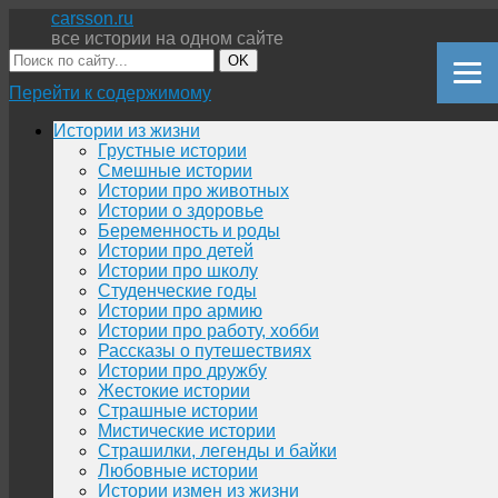
carsson.ru
все истории на одном сайте
OK
Перейти к содержимому
Истории из жизни
Грустные истории
Смешные истории
Истории про животных
Истории о здоровье
Беременность и роды
Истории про детей
Истории про школу
Студенческие годы
Истории про армию
Истории про работу, хобби
Рассказы о путешествиях
Истории про дружбу
Жестокие истории
Страшные истории
Мистические истории
Страшилки, легенды и байки
Любовные истории
Истории измен из жизни