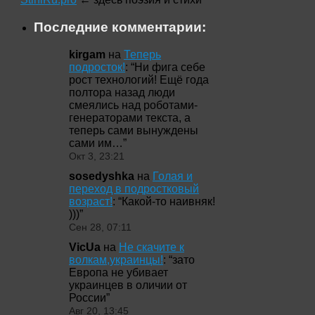
Последние комментарии:
kirgam
на
Теперь
подросток!
: “
Ни фига себе
рост технологий! Ещё года
полтора назад люди
смеялись над роботами-
генераторами текста, а
теперь сами вынуждены
сами им…
”
Окт 3, 23:21
sosedyshka
на
Голая и
переход в подростковый
возраст!
: “
Какой-то наивняк!
)))
”
Сен 28, 07:11
VicUa
на
Не скачите к
волкам,украинцы!
: “
зато
Европа не убивает
украинцев в оличии от
России
”
Авг 20, 13:45