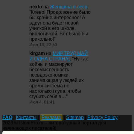
nexto
на
Женщина в лесу
:
“
Клёво! Продолжение было
бы крайне интересное! А
вдруг она будет новой
училкой в его школе,
биологичкой. Вот было бы
прикольно!
”
Июл 13, 22:50
kirgam
на
МИР,ТРУД,МАЙ
И ОДНА СТРАНА!
: “
Ну так
войны и маскируют
бессмысленность
псевдоэкономики,
занимающая у людей их
время система не
настолько глупа, чтобы
сгубить себя в…
”
Июл 4, 01:41
FAQ
|
Контакты
|
Реклама
|
Sitemap
|
Privacy Policy
2023 © IstoriiPro.ru – литературный портал для
начинающих писателей!