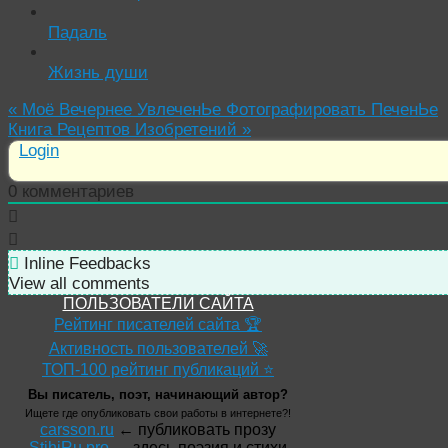
Падаль
Жизнь души
«
Моё Вечернее УвлеченЬе Фотографировать ПеченЬе
Книга Рецептов Изобретений
»
Login
0
комментариев
Inline Feedbacks
View all comments
ПОЛЬЗОВАТЕЛИ САЙТА
Рейтинг писателей сайта 🏆
Активность пользователей 🚀
ТОП-100 рейтинг публикаций ⭐
Вы писатель, поэт, начинающий автор?
Ищете где опубликовать свои работы в интернете?!
carsson.ru
← публиковать прозу
StihiRu.pro
← здесь поэзия и стихи