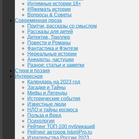
Интимные истории 18+
#Яжемать истории
Вопросы & Советы
Современная проза
Притчи, рассказы со смыслом
Рассказы для детей
Детектив, Триллер
Повести и Романы
Фантастика и Фэнтези
Нереальные истории
Анекдоты, частушки
Разное: статьи и заметки
Стихи и поэзия
Интересное
Календарь на 2023 год
Загадки и Тайны
Мифы и Легенды
Исторические события
Известные люди
НЛО и тайны космоса
Польза и Вред
Психология
Рейтинг ТОП-100 публикаций
Рейтинг авторов IstoriiPro.ru
Издательства России 2023