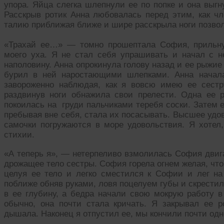
упора. Яйца слегка шлепнули ее по попке и она выгн
Расскрыв ротик Анна любовалась перед этим, как чл
талию приближая ближе и шире расскрыла ноги позвол
«Трахай ее…» — томно прошептала София, прильну
моего уха. Я не стал себя упрашивать и начал с н
наполовину. Анна опрокинула голову назад и ее рыжие
бурил в ней наростающими шлепками. Анна начала
завороженно наблюдая, как я вовсю имею ее сестр
раздвинув ноги обнажила свои прелести. Одна ее р
покоилась на груди пальчиками теребя соски. Затем е
пребывая вне себя, стала их посасывать. Высшее удо
самочки погружаются в море удовольствия. Я хотел
стихии.
«А теперь я», — нетерпеливо взмолилась София двига
дрожащее тело сестры. София горела огнем желая, что
целуя ее тело и легко сместился к Софии и лег на
поближе обняв руками, ловя поцелуем губы и скрестил
в ее глубину, а бедра начали свою мокрую работу в
обычно, она почти стала кричать. Я закрывал ее р
дышала. Наконец я отпустил ее, мы кончили почти од