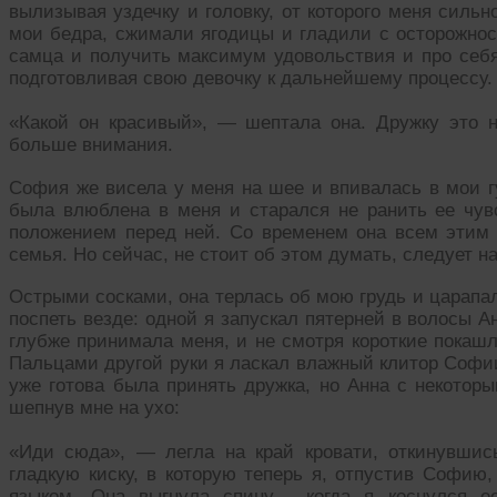
вылизывая уздечку и головку, от которого меня сильн
мои бедра, сжимали ягодицы и гладили с осторожнос
самца и получить максимум удовольствия и про себя 
подготовливая свою девочку к дальнейшему процессу.
«Какой он красивый», — шептала она. Дружку это 
больше внимания.
София же висела у меня на шее и впивалась в мои г
была влюблена в меня и старался не ранить ее чув
положением перед ней. Со временем она всем этим н
семья. Но сейчас, не стоит об этом думать, следует 
Острыми сосками, она терлась об мою грудь и царапа
поспеть везде: одной я запускал пятерней в волосы А
глубже принимала меня, и не смотря короткие покашл
Пальцами другой руки я ласкал влажный клитор Софии
уже готова была принять дружка, но Анна с некоторы
шепнув мне на ухо:
«Иди сюда», — легла на край кровати, откинувшис
гладкую киску, в которую теперь я, отпустив Софию,
языком. Она выгнула спину , когда я коснулся е