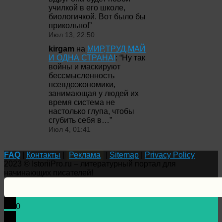
училкой в его школе,
биологичкой. Вот было бы
прикольно!
”
Июл 13, 22:50
kirgam
на
МИР,ТРУД,МАЙ
И ОДНА СТРАНА!
: “
Ну так
войны и маскируют
бессмысленность
псевдоэкономики,
занимающая у людей их
время система не
настолько глупа, чтобы
сгубить себя в…
”
Июл 4, 01:41
FAQ
|
Контакты
|
Реклама
|
Sitemap
|
Privacy Policy
2023 © IstoriiPro.ru – литературный портал для
начинающих писателей!
0