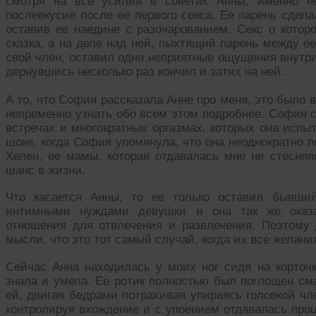
смотря на все усилия в советах Анны, именно н
послевкусие после ее первого секса. Ее парень сдела
оставив ее наедине с разочарованием. Секс о котор
сказка, а на деле над ней, пыхтящий парень между е
свой член, оставил одни неприятные ощущения внутри
дернувшись несколько раз кончил и затих на ней.
А то, что София рассказала Анне про меня, это было
непременно узнать обо всем этом подробнее. София с
встречах и многократных оргазмах, которых она испы
шоке, когда София упомянула, что она неоднократно п
Хелен, ее мамы, которая отдавалась мне не стесняя
шанс в жизни.
Что касается Анны, то ее только оставил бывший
интимными нуждами девушки и она так же оказа
отношения для отвлечения и развлечения. Поэтому
мысли, что это тот самый случай, когда их все желан
Сейчас Анна находилась у моих ног сидя на корточк
знала и умела. Ее ротик полностью был поглощен см
ей, двигая бедрами потрахивая упираясь головкой чл
контролируя вхождение и с упоением отдавалась проц