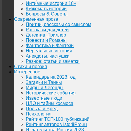
Интимные истории 18+
#Яжемать истории
Вопросы & Советы
Современная проза
Притчи, рассказы со смыслом
Рассказы для детей
Детектив, Триллер
Повести и Романы
Фантастика и Фэнтези
Нереальные истории
Анекдоты, частушки
Разное: статьи и заметки
Стихи и поэзия
Интересное
Календарь на 2023 год
Загадки и Тайны
Мифы и Легенды
Исторические события
Известные люди
НЛО и тайны космоса
Польза и Вред
Психология
Рейтинг ТОП-100 публикаций
Рейтинг авторов IstoriiPro.ru
Издательства России 2023