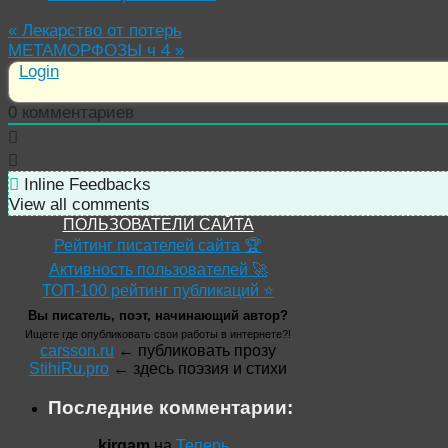
«
Лекарство от потерь
МЕТАМОРФОЗЫ ч 4
»
Login
0
комментариев
Inline Feedbacks
View all comments
ПОЛЬЗОВАТЕЛИ САЙТА
Рейтинг писателей сайта 🏆
Активность пользователей 🚀
ТОП-100 рейтинг публикаций ⭐
Вы писатель, поэт, начинающий автор?
Ищете где опубликовать свои работы в интернете?!
carsson.ru
← публиковать прозу
StihiRu.pro
← здесь поэзия и стихи
Последние комментарии:
kirgam
на
Теперь