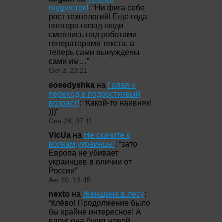
подросток!
: “
Ни фига себе
рост технологий! Ещё года
полтора назад люди
смеялись над роботами-
генераторами текста, а
теперь сами вынуждены
сами им…
”
Окт 3, 23:21
sosedyshka
на
Голая и
переход в подростковый
возраст!
: “
Какой-то наивняк!
)))
”
Сен 28, 07:11
VicUa
на
Не скачите к
волкам,украинцы!
: “
зато
Европа не убивает
украинцев в оличии от
России
”
Авг 20, 13:45
nexto
на
Женщина в лесу
:
“
Клёво! Продолжение было
бы крайне интересное! А
вдруг она будет новой