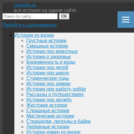
carsson.ru
все истории на одном сайте
OK
Перейти к содержимому
Истории из жизни
Грустные истории
Смешные истории
Истории про животных
Истории о здоровье
Беременность и роды
Истории про детей
Истории про школу
Студенческие годы
Истории про армию
Истории про работу, хобби
Рассказы о путешествиях
Истории про дружбу
Жестокие истории
Страшные истории
Мистические истории
Страшилки, легенды и байки
Любовные истории
Истории измен из жизни