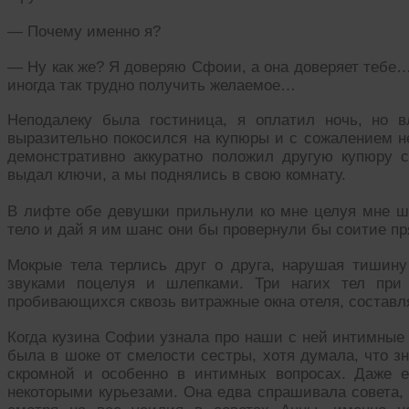
— Почему именно я?
— Ну как же? Я доверяю Сфоии, а она доверяет тебе…
иногда так трудно получить желаемое…
Неподалеку была гостиница, я оплатил ночь, но 
выразительно покосился на купюры и с сожалением не
демонстративно аккуратно положил другую купюру с
выдал ключи, а мы поднялись в свою комнату.
В лифте обе девушки прильнули ко мне целуя мне ше
тело и дай я им шанс они бы провернули бы соитие п
Мокрые тела терлись друг о друга, нарушая тишин
звуками поцелуя и шлепками. Три нагих тел при 
пробивающихся сквозь витражные окна отеля, состав
Когда кузина Софии узнала про наши с ней интимные 
была в шоке от смелости сестры, хотя думала, что з
скромной и особенно в интимных вопросах. Даже 
некоторыми курьезами. Она едва спрашивала совета, 