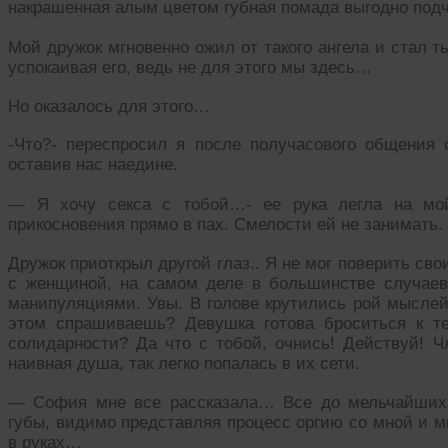
накрашенная алым цветом губная помада выгодно под
Мой дружок мгновенно ожил от такого ангела и стал ты
успокаивая его, ведь не для этого мы здесь…
Но оказалось для этого…
-Что?- переспросил я после получасового общения
оставив нас наедине.
— Я хочу секса с тобой…- ее рука легла на мой
прикосновения прямо в пах. Смелости ей не занимать.
Дружок приоткрыл другой глаз.. Я не мог поверить св
с женщиной, на самом деле в большинстве случае
манипуляциями. Увы. В голове крутились рой мыслей,
этом спрашиваешь? Девушка готова броситься к т
солидарности? Да что с тобой, очнись! Действуй! 
наивная душа, так легко попалась в их сети.
— София мне все рассказала… Все до мельчайших 
губы, видимо представляя процесс оргию со мной и ми
в руках…