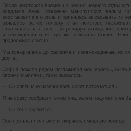
После некоторого времени я решил немного отдохнуть 
оседлала Анна. Уверенно манипулируя вялым чл
восстановила его силы и принялась высасывать из нег
взявшись за ее головку стал неистово насаживат
схватилась за ствол, контролируя вхождение, пригл
изнемождении и ее тут же заменила София. Присе
продолжила соитие…
Мы кувыркались до рассвета и изнеможденные, но сч
друга…
София лежала рядом поглаживая мои волосы, было ви
своими мыслями, так и оказалось.
— Он опять мне названивает, хочет встречаться…
Я не сразу сообразил о ком она, затем подумал о ее 
— Он тебе нравится?
Она пожала плечиками и скорчила смешную рожицу.