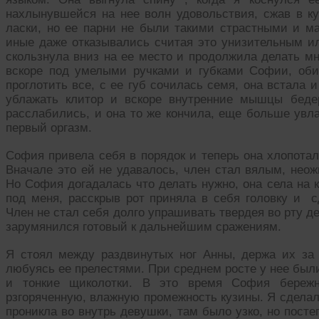
нахлынувшейся на нее волн удовольствия, сжав в к
ласки, но ее парни не были такими страстными и ма
иные даже отказывались считая это унизительным 
скользнула вниз на ее место и продолжила делать мн
вскоре под умелыми ручками и губками Софии, оби
проглотить все, с ее губ сочилась семя, она встала
ублажать клитор и вскоре внутренние мышцы беде
расслабились, и она то же кончила, еще больше увл
первый оргазм.
София привела себя в порядок и теперь она хлопотал
Вначале это ей не удавалось, член стал вялым, неож
Но София догадалась что делать нужно, она села на 
под меня, расскрыв рот приняла в себя головку и с
Член не стал себя долго упрашивать твердея во рту д
зарумянился готовый к дальнейшим сражениям.
Я стоял между раздвинутых ног Анны, держа их за 
любуясь ее прелестями. При среднем росте у нее был
и тонкие щиколотки. В это время София бережн
рзгоряченную, влажную промежность кузины. Я сделал
проникла во внутрь девушки, там было узко, но пост