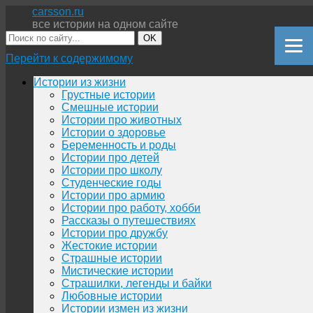
carsson.ru
все истории на одном сайте
OK
Перейти к содержимому
Истории из жизни
Грустные истории
Смешные истории
Истории про животных
Истории о здоровье
Беременность и роды
Истории про детей
Истории про школу
Студенческие годы
Истории про армию
Истории про работу, хобби
Рассказы о путешествиях
Истории про дружбу
Жестокие истории
Страшные истории
Мистические истории
Страшилки, легенды и байки
Любовные истории
Истории измен из жизни