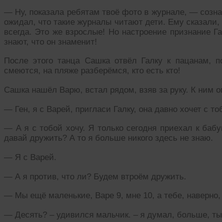
— Ну, показала ребятам твоё фото в журнале, — созн
ожидал, что такие журналы читают дети. Ему сказали, 
всегда. Это же взрослые! Но настроение признание Г
знают, что он знаменит!
После этого танца Сашка отвёл Галку к пацанам, п
смеются, на пляже разберёмся, кто есть кто!
Сашка нашёл Варю, встал рядом, взяв за руку. К ним о
— Ген, я с Варей, пригласи Галку, она давно хочет с т
— А я с тобой хочу. Я только сегодня приехал к бабу
давай дружить? А то я больше никого здесь не знаю.
— Я с Варей.
— А я против, что ли? Будем втроём дружить.
— Мы ещё маленькие, Варе 9, мне 10, а тебе, наверно,
— Десять? – удивился мальчик. – я думал, больше, ты