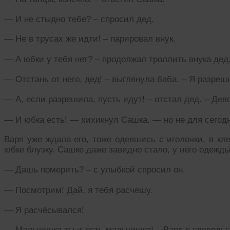
— И не стыдно тебе? – спросил дед.
— Не в трусах же идти! – парировал внук.
— А юбки у тебя нет? – продолжал троллить внука дед
— Отстань от него, дед! – выглянула баба. – Я разреши
— А, если разрешила, пусть идут! – отстал дед. – Де
— И юбка есть! — хихикнул Сашка. — но не для сегодн
Варя уже ждала его, тоже одевшись с иголочки, в кл
юбке блузку. Сашке даже завидно стало, у него одежды
— Дашь померить? – с улыбкой спросил он.
— Посмотрим! Дай, я тебя расчешу.
— Я расчёсывался!
— Мальчишка ты и есть мальчишка! – Варя с удовольст