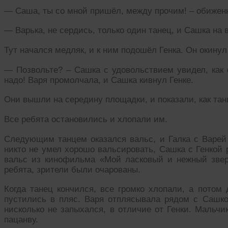
— Саша, ты со мной пришёл, между прочим! – обиженн
— Варька, не сердись, только один танец, и Сашка на 
Тут начался медляк, и к ним подошёл Генка. Он окинул
— Позвольте? – Сашка с удовольствием увидел, как с
надо! Варя промолчала, и Сашка кивнул Генке.
Они вышли на середину площадки, и показали, как та
Все ребята остановились и хлопали им.
Следующим танцем оказался вальс, и Галка с Варей 
никто не умел хорошо вальсировать, Сашка с Генкой 
вальс из кинофильма «Мой ласковый и нежный звер
ребята, зрители были очарованы.
Когда танец кончился, все громко хлопали, а потом
пустились в пляс. Варя отплясывала рядом с Сашкой
нисколько не запыхался, в отличие от Генки. Мальчи
пацанву.