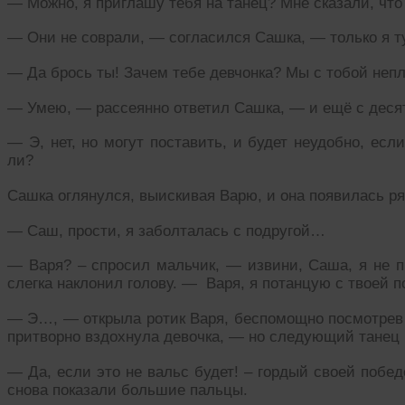
— Можно, я приглашу тебя на танец? Мне сказали, что
— Они не соврали, — согласился Сашка, — только я 
— Да брось ты! Зачем тебе девчонка? Мы с тобой неп
— Умею, — рассеянно ответил Сашка, — и ещё с десято
— Э, нет, но могут поставить, и будет неудобно, если
ли?
Сашка оглянулся, выискивая Варю, и она появилась р
— Саш, прости, я заболталась с подругой…
— Варя? – спросил мальчик, — извини, Саша, я не п
слегка наклонил голову. — Варя, я потанцую с твоей п
— Э…, — открыла ротик Варя, беспомощно посмотрев н
притворно вздохнула девочка, — но следующий танец 
— Да, если это не вальс будет! – гордый своей победо
снова показали большие пальцы.