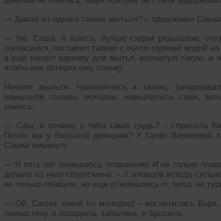
девочка не боялась. Варя поэтому не стала задержива
— Давай из одного тазика мыться? – предложил Сашка.
— Не, Саша, я боюсь. Лучше сядем рядышком, отго
согласился, поставил тазики с почти горячей водой н
а ещё нашёл варежку для мытья, мохнатую такую, и 
чтобы она потёрла ему спинку.
Начали мыться. Наклонялись к тазику, зачерпыва
намылили головы, мочалки, намылились сами, моч
смеясь.
— Саш, а почему у тебя такая грудь? – спросила Ва
Почти как у большой девчонки? У Галки Вороновой т
Сашка хмыкнул:
— Я пять лет занимаюсь плаванием! И не только плав
делала из него спортсмена. – У пловцов всегда силь
не только плавали, но ещё отжимались от пола, на ту
— Ой, Сашка, какой ты молодец! – восхитилась Варя.
гимнастику, я походила, заболела, и бросила.