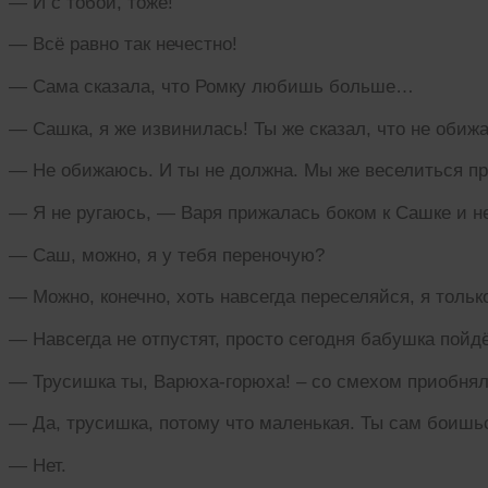
— И с тобой, тоже!
— Всё равно так нечестно!
— Сама сказала, что Ромку любишь больше…
— Сашка, я же извинилась! Ты же сказал, что не обиж
— Не обижаюсь. И ты не должна. Мы же веселиться пр
— Я не ругаюсь, — Варя прижалась боком к Сашке и н
— Саш, можно, я у тебя переночую?
— Можно, конечно, хоть навсегда переселяйся, я тольк
— Навсегда не отпустят, просто сегодня бабушка пойд
— Трусишка ты, Варюха-горюха! – со смехом приобнял
— Да, трусишка, потому что маленькая. Ты сам боишь
— Нет.