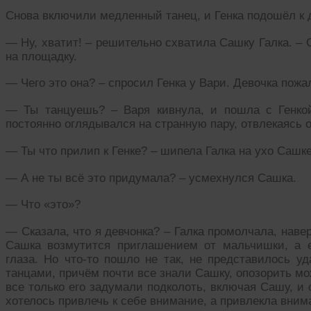
Снова включили медленный танец, и Генка подошёл к 
— Ну, хватит! – решительно схватила Сашку Галка. – 
на площадку.
— Чего это она? – спросил Генка у Вари. Девочка пожа
— Ты танцуешь? – Варя кивнула, и пошла с Генкой
постоянно оглядывался на странную пару, отвлекаясь 
— Ты что прилип к Генке? – шипела Галка на ухо Сашке
— А не ты всё это придумала? – усмехнулся Сашка.
— Что «это»?
— Сказала, что я девчонка? – Галка промолчала, навер
Сашка возмутится приглашением от мальчишки, а е
глаза. Но что-то пошло не так, не представилось у
танцами, причём почти все знали Сашку, опозорить можн
все только его задумали подколоть, включая Сашу, и 
хотелось привлечь к себе внимание, а привлекла вним