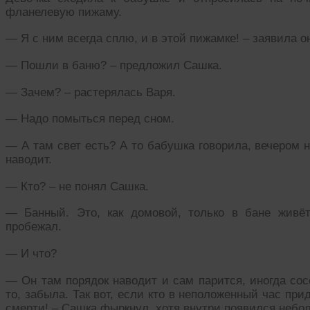
фланелевую пижаму.
— Я с ним всегда сплю, и в этой пижамке! – заявила о
— Пошли в баню? – предложил Сашка.
— Зачем? – растерялась Варя.
— Надо помыться перед сном.
— А там свет есть? А то бабушка говорила, вечером 
наводит.
— Кто? – не понял Сашка.
— Банный. Это, как домовой, только в бане жив
пробежал.
— И что?
— Он там порядок наводит и сам парится, иногда сосе
то, забыла. Так вот, если кто в неположенный час при
смерти! – Сашка фыркнул, хотя внутри появился небо