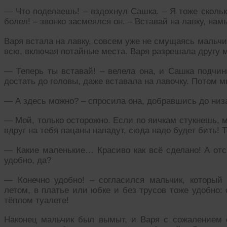
— Что поделаешь! – вздохнул Сашка. – Я тоже скольк
болел! – звонко засмеялся он. – Вставай на лавку, на
Варя встала на лавку, совсем уже не смущаясь мальчи
всю, включая потайные места. Варя разрешала другу м
— Теперь ты вставай! – велела она, и Сашка подчин
достать до головы, даже вставала на лавочку. Потом м
— А здесь можно? – спросила она, добравшись до низ
— Мой, только осторожно. Если по яичкам стукнешь, м
вдруг на тебя пацаны нападут, сюда надо будет бить! Т
— Какие маленькие… Красиво как всё сделано! А отс
удобно, да?
— Конечно удобно! – согласился мальчик, который у
летом, в платье или юбке и без трусов тоже удобно: 
тёплом туалете!
Наконец мальчик был вымыт, и Варя с сожалением о