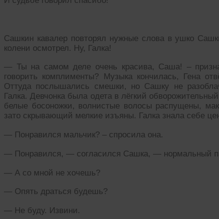
И судьбе говорил спасибо!
Сашкин кавалер повторял нужные слова в ушко Сашки
колени осмотрел. Ну, Галка!
— Ты на самом деле очень красива, Саша! – призн
говорить комплименты? Музыка кончилась, Гена от
Оттуда послышались смешки, но Сашку не разобла
Галка. Девчонка была одета в лёгкий обворожительный
белые босоножки, волнистые волосы распущены, ма
зато скрывающий мелкие изъяны. Галка знала себе цену
— Понравился мальчик? – спросила она.
— Понравился, — согласился Сашка, — нормальный па
— А со мной не хочешь?
— Опять драться будешь?
— Не буду. Извини.