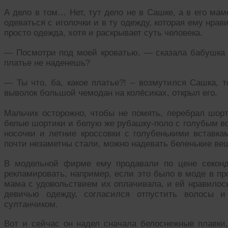
А дело в том… Нет, тут дело не в Сашке, а в его мам
одеваться с иголочки и в ту одежду, которая ему нрав
просто одежда, хотя и раскрывает суть человека.
— Посмотри под моей кроватью, — сказала бабушка 
платье не наденешь?
— Ты что, ба, какое платье?! – возмутился Сашка, 
выволок большой чемодан на колёсиках, открыл его.
Мальчик осторожно, чтобы не помять, перебрал шо
белые шортики и белую же рубашку-поло с голубым во
носочки и летние кроссовки с голубенькими вставка
почти незаметны стали, можно надевать беленькие ве
В модельной фирме ему продавали по цене секонд
рекламировать, например, если это было в моде в пр
мама с удовольствием их оплачивала, и ей нравилось
девичью одежду, согласился отпустить волосы 
султанчиком.
Вот и сейчас он надел сначала белоснежные плавки