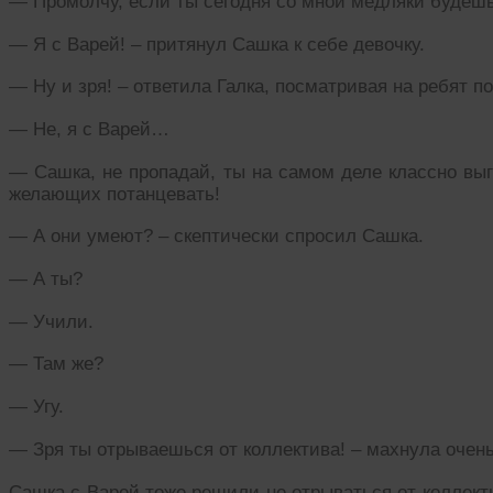
— Промолчу, если ты сегодня со мной медляки будешь
— Я с Варей! – притянул Сашка к себе девочку.
— Ну и зря! – ответила Галка, посматривая на ребят 
— Не, я с Варей…
— Сашка, не пропадай, ты на самом деле классно выг
желающих потанцевать!
— А они умеют? – скептически спросил Сашка.
— А ты?
— Учили.
— Там же?
— Угу.
— Зря ты отрываешься от коллектива! – махнула очень
Сашка с Варей тоже решили не отрываться от коллект