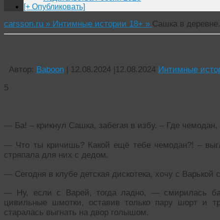
[+ Опубликовать]
carsson.ru »
Интимные истории 18+ »
Сашка в деревне
Сашка в деревне. Эксперимент 5
Автор:
Baboon
|
12.08.2024
|
12.08.2024
Интимные исто
5
— Ба! – крикнул Сашка, забегая в избу. – Где чемодан
— Что ты кричишь? Какой ещё тебе чемодан?! – выгл
стряпала для них с дедом.
— Сегодня в клубе детская дискотека, хочу с Варькой 
— Ну, если с Варей, тогда ладно, — смирилась ба
цивильные шмотки, оставив только пару шорт и тр
старалась выгнать на двор голышом.