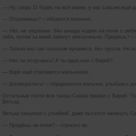
— Ну, скоро 11 будет, но всё равно, у нас совсем ещё д
— Отшиваешь? – обиделся мальчик.
— Нет, не отшиваю. Мы иногда ходим на пляж с ребя
тебя, потом за мной забегут обязательно. Придёшь? –
— Только мы там голышом купаемся, без трусов. Не ис
— Нет, не испугаюсь! А ты одна или с Варей?
— Варя ещё стесняется мальчишек.
— Договорились! – обрадовался мальчик, улыбаясь до
Остальные почти все танцы Сашка провёл с Варей. То
Витька.
Витька танцевал с улыбкой, даже пытался чмокнуть Са
— Придёшь на пляж? – спросил он.