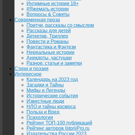
Интимные истории 18+
#Яжемать истории
Вопросы & Советы
Современная проза
Притчи, рассказы со смыслом
Рассказы для детей
Детектив, Триллер
Повести и Романы
Фантастика и Фэнтези
Нереальные истории
Анекдоты, частушки
Разное: статьи и заметки
Стихи и поэзия
Интересное
Календарь на 2023 год
Загадки и Тайны
Мифы и Легенды
Исторические события
Известные люди
НЛО и тайны космоса
Польза и Вред
Психология
Рейтинг ТОП-100 публикаций
Рейтинг авторов IstoriiPro.ru
Издательства России 2023