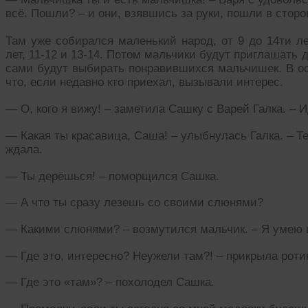
всё. Пошли? – и они, взявшись за руки, пошли в сторо
Там уже собирался маленький народ, от 9 до 14ти лет
лет, 11-12 и 13-14. Потом мальчики будут приглашать д
сами будут выбирать понравившихся мальчишек. В осн
что, если недавно кто приехал, вызывали интерес.
— О, кого я вижу! – заметила Сашку с Варей Галка. – И
— Какая ты красавица, Саша! – улыбнулась Галка. – Те
ждала.
— Ты дерёшься! – поморщился Сашка.
— А что ты сразу лезешь со своими слюнями?
— Какими слюнями? – возмутился мальчик. – Я умею 
— Где это, интересно? Неужели там?! – прикрыла роти
— Где это «там»? – похолодел Сашка.