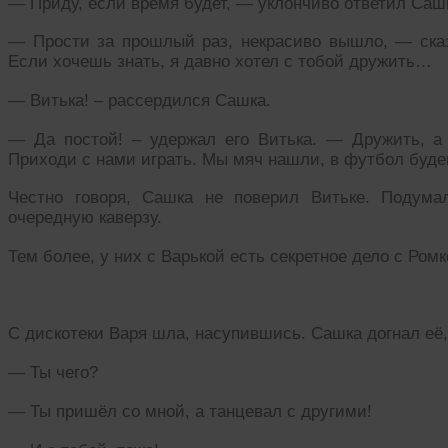
— Приду, если время будет, — уклончиво ответил Саш
— Прости за прошлый раз, некрасиво вышло, — сказа
Если хочешь знать, я давно хотел с тобой дружить…
— Витька! – рассердился Сашка.
— Да постой! – удержал его Витька. — Дружить, а
Приходи с нами играть. Мы мяч нашли, в футбол будем
Честно говоря, Сашка не поверил Витьке. Подумал
очередную каверзу.
Тем более, у них с Варькой есть секретное дело с Ромк
С дискотеки Варя шла, насупившись. Сашка догнал её, 
— Ты чего?
— Ты пришёл со мной, а танцевал с другими!