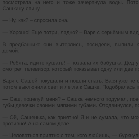
посмотрела на него и тоже зачерпнула воды. Пот
Сашкину спину.
— Ну, как? – спросила она.
— Хорошо! Ещё потри, ладно? – Варя с серьёзным вид
В предбаннике они вытерлись, посидели, выпили 
домой.
— Ребята, идите кушать! – позвала их бабушка. Дед у
смотрел телевизор, который показывал одну или две 
Варя с Сашей покушали и пошли спать. Варя уже не с
потом выключила свет и легла к Сашке. Подобралась 
— Саш, поцелуй меня? – Сашка немного подумал, пове
губы девочки своими мягкими губами. Отодвинулся, п
— Ой, Сашенька, как приятно! Я и не думала, что мо
противно! А на самом деле…
— Целоваться приятно с тем, кого любишь, — буркнул