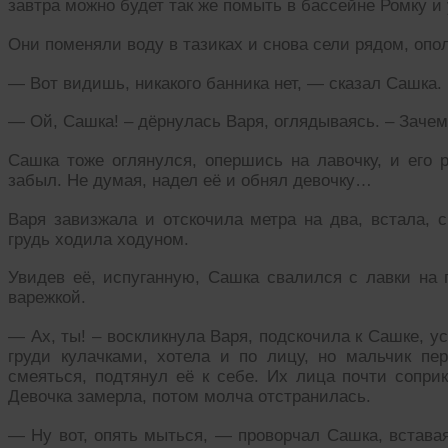
завтра можно будет так же помыть в бассейне Ромку и
Они поменяли воду в тазиках и снова сели рядом, опо
— Вот видишь, никакого банника нет, — сказал Сашка.
— Ой, Сашка! – дёрнулась Варя, оглядываясь. – Заче
Сашка тоже оглянулся, опершись на лавочку, и его р
забыл. Не думая, надел её и обнял девочку…
Варя завизжала и отскочила метра на два, встала, 
грудь ходила ходуном.
Увидев её, испуганную, Сашка свалился с лавки на 
варежкой.
— Ах, ты! – воскликнула Варя, подскочила к Сашке, у
груди кулачками, хотела и по лицу, но мальчик пер
смеяться, подтянул её к себе. Их лица почти сопри
Девочка замерла, потом молча отстранилась.
— Ну вот, опять мыться, — проворчал Сашка, встава