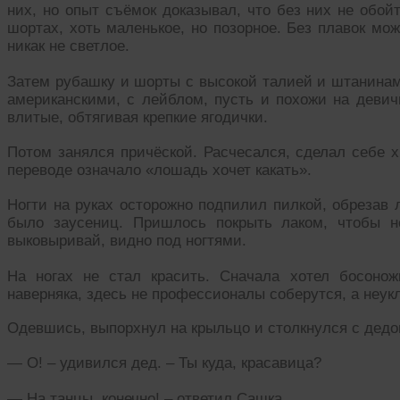
них, но опыт съёмок доказывал, что без них не обой
шортах, хоть маленькое, но позорное. Без плавок мо
никак не светлое.
Затем рубашку и шорты с высокой талией и штанин
американскими, с лейблом, пусть и похожи на девич
влитые, обтягивая крепкие ягодички.
Потом занялся причёской. Расчесался, сделал себе х
переводе означало «лошадь хочет какать».
Ногти на руках осторожно подпилил пилкой, обрезав
было заусениц. Пришлось покрыть лаком, чтобы н
выковыривай, видно под ногтями.
На ногах не стал красить. Сначала хотел босонож
наверняка, здесь не профессионалы соберутся, а неук
Одевшись, выпорхнул на крыльцо и столкнулся с дедо
— О! – удивился дед. – Ты куда, красавица?
— На танцы, конечно! – ответил Сашка.