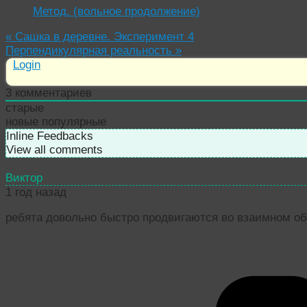
Метод. (вольное продолжение)
«
Сашка в деревне. Эксперимент 4
Перпендикулярная реальность
»
Login
3
комментариев
старые
новые
популярные
Inline Feedbacks
View all comments
Виктор
1 год назад
ребята довольно быстро продвигаются во взаимном обу