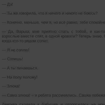
— Да!
— Ты же говорила, что я ничего и никого не боюсь?
— Конечно, меньше, чем я, но всё равно, тебе спокойн
— Да, Варька, мне приятно спать с тобой, и как-то
взрослые вместе спят, в одной кровати? Теперь знаю. 
когда кто-то рядом сопит.
— Я не соплю!
— Сопишь!
— А ты пинаешься.
— На полу положу!
— Злюка!
— Сама злюка! – и ребята рассмеялись. Сашка побежал
Девочка сходила к бабушке и отпросилась на ноч