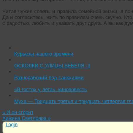
Читая чужие советы и правила семейной жизни, я пон
Да и согласитесь, жить по правилам очень скучно. Кто
с радостью, любить и уважать друг друга. А вы как ду
Читать похожие истории:
Курьезы нашего времени
ОСКОЛКИ С УЛИЦЫ БЕБЕЛЯ -3
Разнорабочий под санкциями
«В гостях у лета». киноповесть
Муха — Тридцать третья и тридцать четвертая гл
«
И он сгорит
Хижина Светлояра
»
Login