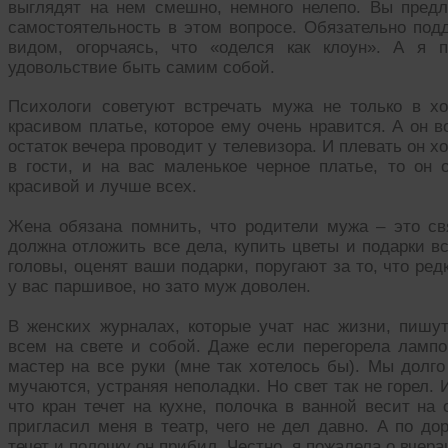
выглядят на нем смешно, немного нелепо. Вы пред
самостоятельность в этом вопросе. Обязательно подд
видом, огорчаясь, что «оделся как клоун». А я 
удовольствие быть самим собой.
Психологи советуют встречать мужа не только в х
красивом платье, которое ему очень нравится. А он 
остаток вечера проводит у телевизора. И плевать он хо
в гости, и на вас маленькое черное платье, то он 
красивой и лучше всех.
Жена обязана помнить, что родители мужа – это св
должна отложить все дела, купить цветы и подарки в
головы, оценят ваши подарки, поругают за то, что ре
у вас паршивое, но зато муж доволен.
В женских журналах, которые учат нас жизни, пишут
всем на свете и собой. Даже если перегорела лампо
мастер на все руки (мне так хотелось бы). Мы долг
мучаются, устраняя неполадки. Но свет так не горел.
что кран течет на кухне, полочка в ванной весит н
пригласил меня в театр, чего не дел давно. А по до
течет и полочку он прибил. Честно, я пожалела о вчер