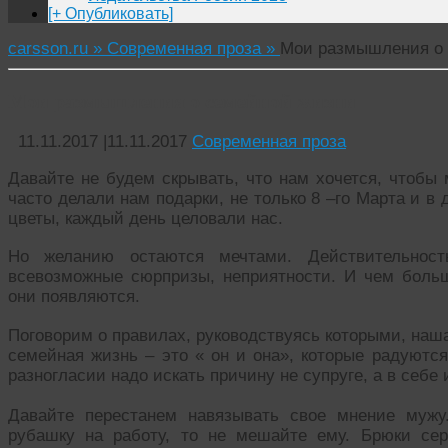
[+ Опубликовать]
carsson.ru »
Современная проза »
Мои размышления о 
Мои размышления о семейной жизни
11.11.2017
|
11.11.2017
Современная проза
Давайте не будем скрывать, что нам хочется, чтобы
часто делали нам подарки, не только 8 –го Марта и в 
цветы, каждый день целовали нас.
Но желанию остаются мечтами. Действительност
всевозможные сюрпризы, неприятности. И чем боль
они появляются.
Поговорим о правилах, руководствуясь которыми, наша
семейная жизнь – это « он и она», которые радуютс
разногласии надо искать причину не супруге, а в себе
Давайте перестанем навязывать свое мнение муж
рубашку на работу, то не мешайте ему. Брюки сер