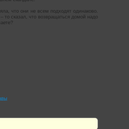
яла, что они не всем подходят одинаково.
 – то сказал, что возвращаться домой надо
маете?
авы