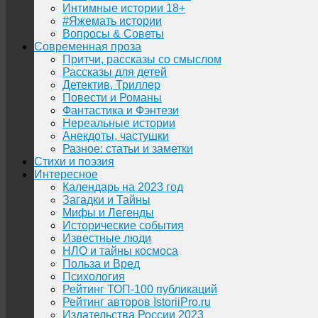
Интимные истории 18+
#Яжемать истории
Вопросы & Советы
Современная проза
Притчи, рассказы со смыслом
Рассказы для детей
Детектив, Триллер
Повести и Романы
Фантастика и Фэнтези
Нереальные истории
Анекдоты, частушки
Разное: статьи и заметки
Стихи и поэзия
Интересное
Календарь на 2023 год
Загадки и Тайны
Мифы и Легенды
Исторические события
Известные люди
НЛО и тайны космоса
Польза и Вред
Психология
Рейтинг ТОП-100 публикаций
Рейтинг авторов IstoriiPro.ru
Издательства России 2023