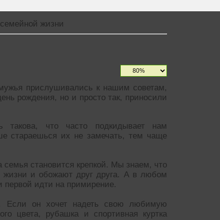
семейной жизни
 мужья прислушивались к нашим советам,
день рождения, но и просто так, приносили
ь такова, что часто подкидывает нам
ше стараешься их не замечать, тем чаще
 семья становится крепкой. Мы знаем, что
я жизни и обожают друг друга. А в любом
 и первой идти на примирение.
у. Если он хочет надеть свою любимую
ого цвета, рубашка и спортивная куртка