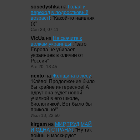
sosedyshka
на
Голая и
переход в подростковый
возраст!
: “
Какой-то наивняк!
)))
”
Сен 28, 07:11
VicUa
на
Не скачите к
волкам,украинцы!
: “
зато
Европа не убивает
украинцев в оличии от
России
”
Авг 20, 13:45
nexto
на
Женщина в лесу
:
“
Клёво! Продолжение было
бы крайне интересное! А
вдруг она будет новой
училкой в его школе,
биологичкой. Вот было бы
прикольно!
”
Июл 13, 22:50
kirgam
на
МИР,ТРУД,МАЙ
И ОДНА СТРАНА!
: “
Ну так
войны и маскируют