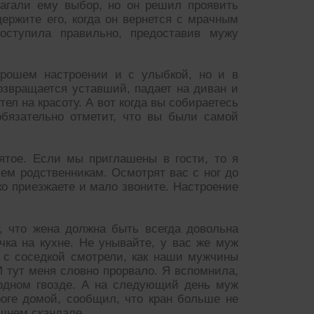
лагали ему выбор, но он решил проявить
ержите его, когда он вернется с мрачным
поступила правильно, предоставив мужу
орошем настроении и с улыбкой, но и в
возвращается уставший, падает на диван и
тел на красоту. А вот когда вы собираетесь
обязательно отметит, что вы были самой
ятое. Если мы приглашены в гости, то я
сем родственникам. Осмотрят вас с ног до
дко приезжаете и мало звоните. Настроение
, что жена должна быть всегда довольна
чка на кухне. Не унывайте, у вас же муж
о с соседкой смотрели, как наши мужчины
 И тут меня словно прорвало. Я вспомнила,
а одном гвозде. А на следующий день муж
роге домой, сообщил, что кран больше не
ашнем скандале.