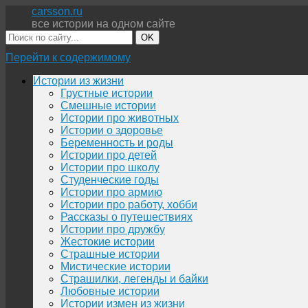
carsson.ru
все истории на одном сайте
OK
Перейти к содержимому
Истории из жизни
Грустные истории
Смешные истории
Истории про животных
Истории о здоровье
Беременность и роды
Истории про детей
Истории про школу
Студенческие годы
Истории про армию
Истории про работу, хобби
Рассказы о путешествиях
Истории про дружбу
Жестокие истории
Страшные истории
Мистические истории
Страшилки, легенды и байки
Любовные истории
Истории измен из жизни