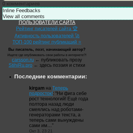
0
комментариев
Inline Feedbacks
View all comments
ПОЛЬЗОВАТЕЛИ САЙТА
Рейтинг писателей сайта 🏆
Активность пользователей 🚀
ТОП-100 рейтинг публикаций ⭐
Вы писатель, поэт, начинающий автор?
Ищете где опубликовать свои работы в интернете?!
carsson.ru
← публиковать прозу
StihiRu.pro
← здесь поэзия и стихи
Последние комментарии:
kirgam
на
Теперь
подросток!
: “
Ни фига себе
рост технологий! Ещё года
полтора назад люди
смеялись над роботами-
генераторами текста, а
теперь сами вынуждены
сами им…
”
Окт 3, 23:21