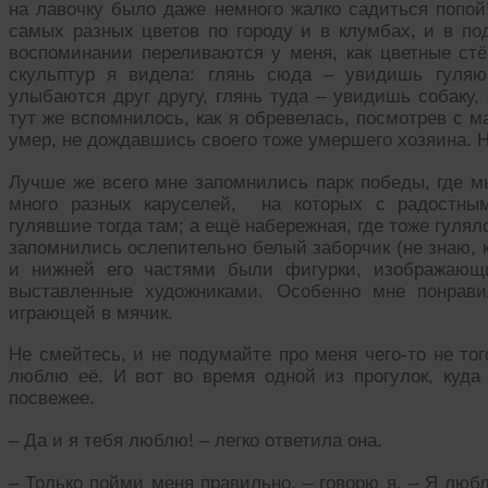
на лавочку было даже немного жалко садиться попой!
самых разных цветов по городу и в клумбах, и в по
воспоминании переливаются у меня, как цветные стё
скульптур я видела: глянь сюда – увидишь гуля
улыбаются друг другу, глянь туда – увидишь собаку
тут же вспомнилось, как я обревелась, посмотрев с 
умер, не дождавшись своего тоже умершего хозяина. Н
Лучше же всего мне запомнились парк победы, где мы
много разных каруселей, на которых с радостным
гулявшие тогда там; а ещё набережная, где тоже гулял
запомнились ослепительно белый заборчик (не знаю, к
и нижней его частями были фигурки, изображающи
выставленные художниками. Особенно мне понрави
играющей в мячик.
Не смейтесь, и не подумайте про меня чего-то не тог
люблю её. И вот во время одной из прогулок, куда
посвежее.
– Да и я тебя люблю! – легко ответила она.
– Только пойми меня правильно, – говорю я. – Я любл