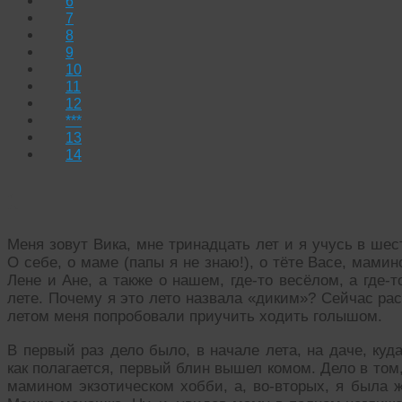
6
7
8
9
10
11
12
***
13
14
1
Меня зовут Вика, мне тринадцать лет и я учусь в шес
О себе, о маме (папы я не знаю!), о тёте Васе, мамин
Лене и Ане, а также о нашем, где-то весёлом, а где-
лете. Почему я это лето назвала «диким»? Сейчас рас
летом меня попробовали приучить ходить голышом.
В первый раз дело было, в начале лета, на даче, ку
как полагается, первый блин вышел комом. Дело в том, 
мамином экзотическом хобби, а, во-вторых, я была ж