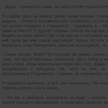
– Дура! – крикнула я маме, не найдя более лучшего отв
Я сидела одна на берегу, обняв голые колени. Снача
видела… Потом я заставила себя посмотреть на это в
нет ничего стыдного и страшного? – подумала я. – Мо
права в чём-то? С другой стороны, а если бы соседи 
видела бы мать меня!» При этой мысли я заплакала ещ
ней была бы мне самой настоящей болью. Кстати, в
вернулась и мы помирились (она уже была одета!), на 
– Какие соседи, Вика?! Тут соседей нет давно: слева и
знаю, кто после Шиловых поселился. Да и забор у н
рано утром, когда нормальные люди все спят. Давай 
разденешься и побудешь так, хотя бы вон, за 
позагораешь!)! Понравится – хорошо, не понравится – 
Я подумала маленько, и всё-таки отказалась. Не знаю
упёрлась рогом, и ни в какую.
– Что же, я обещала: заставлять не буду! – сказала
просто походить обнажённым, и позагорать полезно, кр