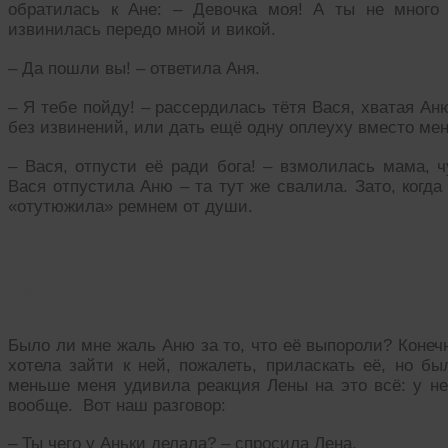
обратилась к Ане: – Девочка моя! А ты не много
извинилась передо мной и викой.
– Да пошли вы! – ответила Аня.
– Я тебе пойду! – рассердилась тётя Вася, хватая Ан
без извинений, или дать ещё одну оплеуху вместо мен
– Вася, отпусти её ради бога! – взмолилась мама, ч
Вася отпустила Аню – та тут же свалила. Зато, когд
«отутюжила» ремнем от души.
10
Было ли мне жаль Аню за то, что её выпороли? Конеч
хотела зайти к ней, пожалеть, приласкать её, но б
меньше меня удивила реакция Лены на это всё: у не
вообще. Вот наш разговор:
– Ты чего у Аньки делала? – спросила Лена.