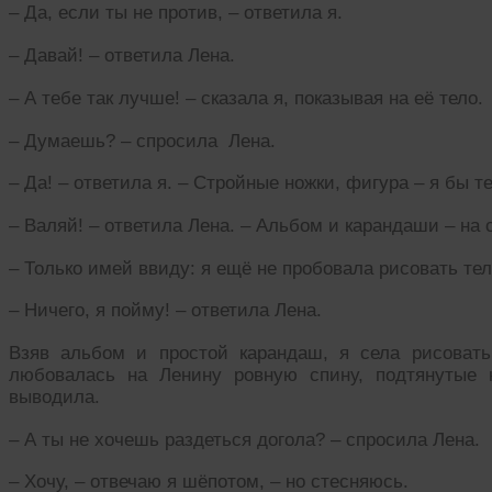
– Да, если ты не против, – ответила я.
– Давай! – ответила Лена.
– А тебе так лучше! – сказала я, показывая на её тело.
– Думаешь? – спросила Лена.
– Да! – ответила я. – Стройные ножки, фигура – я бы т
– Валяй! – ответила Лена. – Альбом и карандаши – на 
– Только имей ввиду: я ещё не пробовала рисовать тело
– Ничего, я пойму! – ответила Лена.
Взяв альбом и простой карандаш, я села рисовать
любовалась на Ленину ровную спину, подтянутые
выводила.
– А ты не хочешь раздеться догола? – спросила Лена.
– Хочу, – отвечаю я шёпотом, – но стесняюсь.