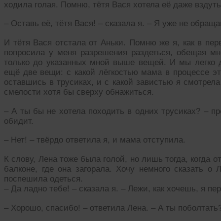
ходила голая. Помню, тётя Вася хотела её даже вздуть
– Оставь её, тётя Вася! – сказала я. – Я уже не обращ
И тётя Вася отстала от Аньки. Помню же я, как в пе
попросила у меня разрешения раздеться, обещая мне
только до указанных мной выше вещей. И мы легко д
ещё две вещи: с какой лёгкостью мама в процессе эт
оставшись в трусиках, и с какой завистью я смотрела
смелости хотя бы сверху обнажиться.
– А ты бы не хотела походить в одних трусиках? – п
обидит.
– Нет! – твёрдо ответила я, и мама отступила.
К слову, Лена тоже была голой, но лишь тогда, когда о
балконе, где она загорала. Хочу немного сказать о 
поспешила одеться.
– Да ладно тебе! – сказала я. – Лежи, как хочешь, я пе
– Хорошо, спасибо! – ответила Лена. – А ты поболтать