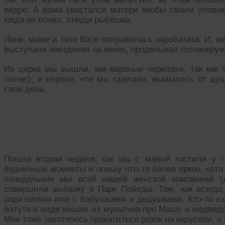
ведро. А дома хвастался матери якобы своим улово
когда он понял, откуда рыбёшка.
Лене, маме и тёте Васе понравилась акробатика. И, в
выступали наездники на конях, проделывая головокру
Из цирка мы вышли, как варёные черепахи, так как 
легче!), и первое, что мы сделали, вымылись от ду
свои дела.
9
Пошла вторая неделя, как мы с мамой гостили у т
будничные моменты и опишу что-то более яркое, хотя
понедельник мы всей нашей женской компанией (д
совершили вылазку в Парк Победы. Там, как всегда
родителями или с бабушками и дедушками. Кто-то из 
батуте в виде мишки из мультика про Машу и медведя,
Мне тоже захотелось прокатиться разок на карусели, о 