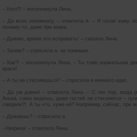
– Кого?! – воскликнула Лена.
– Да всех понемногу, – ответила я. – Я голая хожу,
почему-то, даже при маме.
– Думаю, время это исправить! – сказала Лена.
– Зачем? – спросила я, не понимая.
– Как?! – воскликнула Лена. – Ты тоже нормальная де
красе!
– А ты не стесняешься? – спросила я немного едко.
– Да уж давно! – ответила Лена. – С тех пор, когда
Анька, сама видишь, даже гостей не стесняется – гул
говорим?! А ты что, хуже её? Например, сейчас, при м
– Думаешь? – спросила я.
–Уверена! – ответила Лена.