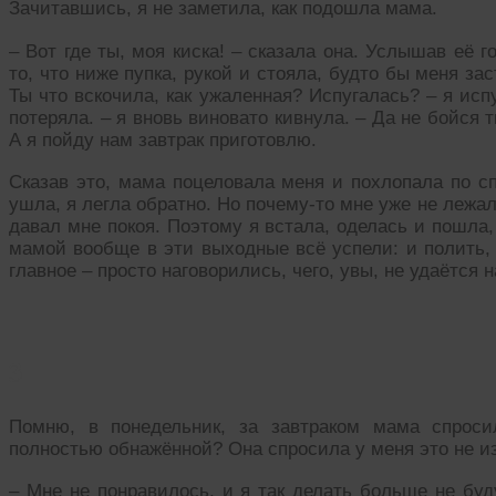
Зачитавшись, я не заметила, как подошла мама.
– Вот где ты, моя киска! – сказала она. Услышав её го
то, что ниже пупка, рукой и стояла, будто бы меня за
Ты что вскочила, как ужаленная? Испугалась? – я испу
потеряла. – я вновь виновато кивнула. – Да не бойся т
А я пойду нам завтрак приготовлю.
Сказав это, мама поцеловала меня и похлопала по с
ушла, я легла обратно. Но почему-то мне уже не лежало
давал мне покоя. Поэтому я встала, оделась и пошла
мамой вообще в эти выходные всё успели: и полить, 
главное – просто наговорились, чего, увы, не удаётся н
3
Помню, в понедельник, за завтраком мама спроси
полностью обнажённой? Она спросила у меня это не из
– Мне не понравилось, и я так делать больше не буд