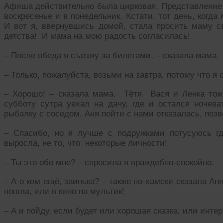
Афиша действительно была цирковая. Представление д
воскресенье и в понедельник. Кстати, тот день, когд
И вот я, ввернувшись домой, стала просить маму св
детства! И мама на мою радость согласилась!
– После обеда я съезжу за билетами, – сказала мама.
– Только, пожалуйста, возьми на завтра, потому что я с
– Хорошо! – сказала мама. Тётя Вася и Ленка тож
субботу сутра уехал на дачу, где и остался ночева
рыбалку с соседом. Аня пойти с нами отказалась, поз
– Спасибо, но я лучше с подружками потусуюсь гд
выросла, не то, что некоторые личности!
– Ты это обо мне? – спросила я враждебно-спокойно.
– А о ком ещё, заинька? – также по-хамски сказала Аня
пошла, или в кино на мультик!
– А и пойду, если будет или хорошая сказка, или инте