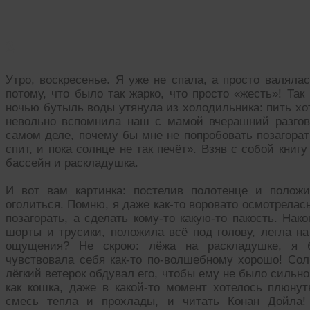
2
Утро, воскресенье. Я уже не спала, а просто валялас
потому, что было так жарко, что просто «жесть»! Та
ночью бутыль воды утянула из холодильника: пить хот
невольно вспомнила наш с мамой вчерашний разгов
самом деле, почему бы мне не попробовать позагора
спит, и пока солнце не так печёт». Взяв с собой книг
бассейн и раскладушка.
И вот вам картинка: постелив полотенце и положи
оголиться. Помню, я даже как-то воровато осмотрелась
позагорать, а сделать кому-то какую-то пакость. Нак
шорты и трусики, положила всё под голову, легла н
ощущения? Не скрою: лёжа на раскладушке, я б
чувствовала себя как-то по-волшебному хорошо! Сол
лёгкий ветерок обдувал его, чтобы ему не было сильно 
как кошка, даже в какой-то момент хотелось плюнут
смесь тепла и прохлады, и читать Конан Дойла! 