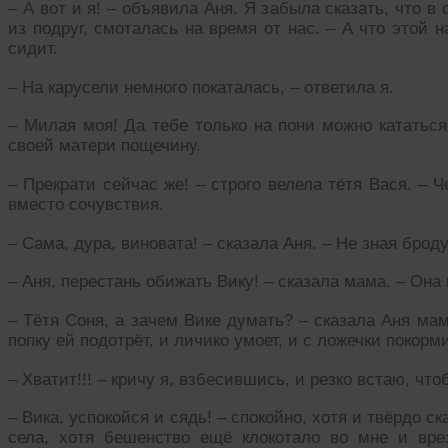
– А вот и я! – объявила Аня. Я забыла сказать, что в 
из подруг, смоталась на время от нас. – А что этой
сидит.
– На карусели немного покаталась, – ответила я.
– Милая моя! Да тебе только на пони можно кататься
своей матери пощечину.
– Прекрати сейчас же! – строго велела тётя Вася. – 
вместо сочувствия.
– Сама, дура, виновата! – сказала Аня. – Не зная броду
– Аня, перестань обижать Вику! – сказала мама. – Она 
– Тётя Соня, а зачем Вике думать? – сказала Аня мам
попку ей подотрёт, и личико умоет, и с ложечки покор
– Хватит!!! – кричу я, взбесившись, и резко встаю, чт
– Вика, успокойся и сядь! – спокойно, хотя и твёрдо
села, хотя бешенство ещё клокотало во мне и вре