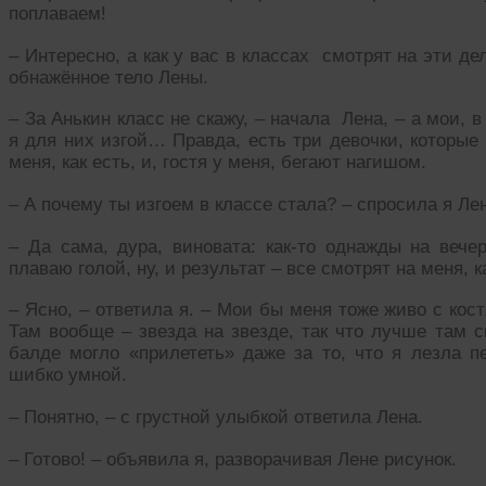
поплаваем!
– Интересно, а как у вас в классах смотрят на эти д
обнажённое тело Лены.
– За Анькин класс не скажу, – начала Лена, – а мои, 
я для них изгой… Правда, есть три девочки, которые
меня, как есть, и, гостя у меня, бегают нагишом.
– А почему ты изгоем в классе стала? – спросила я Лен
– Да сама, дура, виновата: как-то однажды на вече
плаваю голой, ну, и результат – все смотрят на меня, к
– Ясно, – ответила я. – Мои бы меня тоже живо с кос
Там вообще – звезда на звезде, так что лучше там с
балде могло «прилететь» даже за то, что я лезла п
шибко умной.
– Понятно, – с грустной улыбкой ответила Лена.
– Готово! – объявила я, разворачивая Лене рисунок.