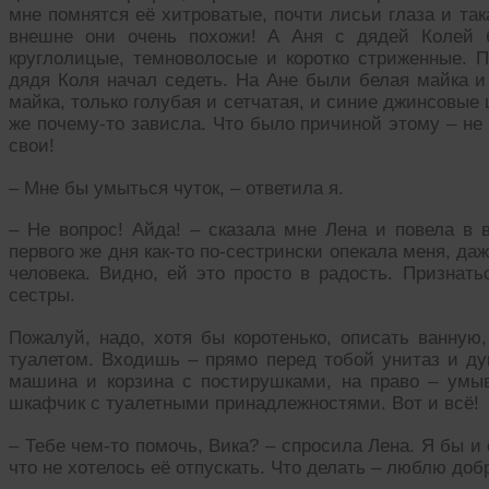
мне помнятся её хитроватые, почти лисьи глаза и так
внешне они очень похожи! А Аня с дядей Колей б
круглолицые, темноволосые и коротко стриженные. 
дядя Коля начал седеть. На Ане были белая майка и
майка, только голубая и сетчатая, и синие джинсовые
же почему-то зависла. Что было причиной этому – не 
свои!
– Мне бы умыться чуток, – ответила я.
– Не вопрос! Айда! – сказала мне Лена и повела в 
первого же дня как-то по-сестрински опекала меня, даж
человека. Видно, ей это просто в радость. Признать
сестры.
Пожалуй, надо, хотя бы коротенько, описать ванную
туалетом. Входишь – прямо перед тобой унитаз и ду
машина и корзина с постирушками, на право – умы
шкафчик с туалетными принадлежностями. Вот и всё!
– Тебе чем-то помочь, Вика? – спросила Лена. Я бы и
что не хотелось её отпускать. Что делать – люблю до