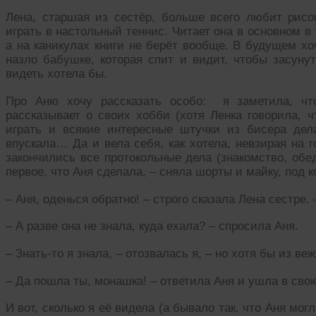
Лена, старшая из сестёр, больше всего любит рисо
играть в настольный теннис. Читает она в основном в
а на каникулах книги не берёт вообще. В будущем хо
назло бабушке, которая спит и видит, чтобы засунут
видеть хотела бы.
Про Аню хочу рассказать особо: я заметила, чт
рассказывает о своих хобби (хотя Ленка говорила, 
играть и всякие интересные штучки из бисера дела
впускала… Да и вела себя, как хотела, невзирая на г
закончились все протокольные дела (знакомство, обе
первое, что Аня сделала, – сняла шорты и майку, под 
– Аня, оденься обратно! – строго сказала Лена сестре.
– А разве она не знала, куда ехала? – спросила Аня.
– Знать-то я знала, – отозвалась я, – но хотя бы из в
– Да пошла ты, монашка! – ответила Аня и ушла в свою
И вот, сколько я её видела (а бывало так, что Аня мог