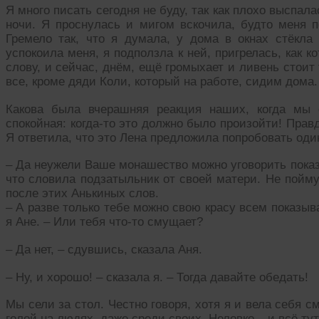
Я много писать сегодня не буду, так как плохо выспала
ночи. Я проснулась и мигом вскочила, будто меня п
Гремело так, что я думала, у дома в окнах стёкла
успокоила меня, я подползла к ней, пригрелась, как к
слову, и сейчас, днём, ещё громыхает и ливень стоит т
все, кроме дяди Коли, который на работе, сидим дома.
Какова была вчерашняя реакция наших, когда мы
спокойная: когда-то это должно было произойти! Правд
Я ответила, что это Лена предложила попробовать один
– Да неужели Ваше монашество можно уговорить показа
что словила подзатыльник от своей матери. Не пойму,
после этих Анькиных слов.
– А разве только тебе можно свою красу всем показыв
я Ане. – Или тебя что-то смущает?
– Да нет, – сдувшись, сказала Аня.
– Ну, и хорошо! – сказала я. – Тогда давайте обедать!
Мы сели за стол. Честно говоря, хотя я и вела себя 
голой на людях, даже среди своих. Неловко – и всё тут