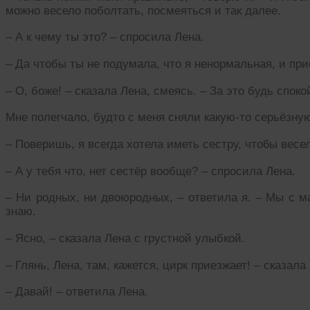
можно весело поболтать, посмеяться и так далее.
– А к чему ты это? – спросила Лена.
– Да чтобы ты не подумала, что я ненормальная, и при
– О, боже! – сказала Лена, смеясь. – За это будь споко
Мне полегчало, будто с меня сняли какую-то серьёзную
– Поверишь, я всегда хотела иметь сестру, что6ы весе
– А у тебя что, нет сестёр вообще? – спросила Лена.
– Ни родных, ни двоюродных, – ответила я. – Мы с м
знаю.
– Ясно, – сказала Лена с грустной улыбкой.
– Глянь, Лена, там, кажется, цирк приезжает! – сказал
– Давай! – ответила Лена.