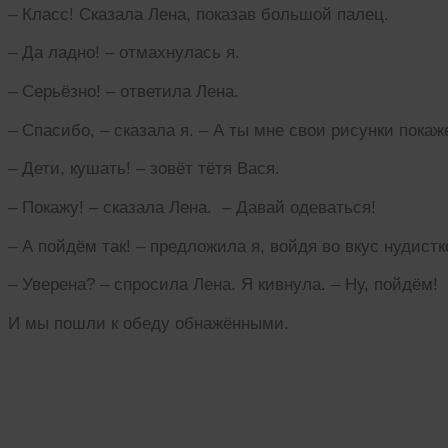
– Класс! Сказала Лена, показав большой палец.
– Да ладно! – отмахнулась я.
– Серьёзно! – ответила Лена.
– Спасибо, – сказала я. – А ты мне свои рисунки пока
– Дети, кушать! – зовёт тётя Вася.
– Покажу! – сказала Лена. – Давай одеваться!
– А пойдём так! – предложила я, войдя во вкус нудистк
– Уверена? – спросила Лена. Я кивнула. – Ну, пойдём!
И мы пошли к обеду обнажёнными.
6