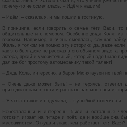
сказала Лена. Я хотела сказать, что у меня уже есть
почему-то не осмелилась. – Идём к нашим!
– Идём! – сказала я, и мы пошли в гостиную.
В принципе, если говорить о семье тёти Васи, то
общительные и с юмором. Особенно дядя Коля: из т
горохом. Например, я очень смеялась, слушая байку 
Жаль, я толком не помню эту историю; да, даже если 
как это был даже не рассказ в его обычном виде, а п
актёра, яркий и уморительный, который надо было вид
дал же бог простому автомеханику такой талант!
– Дядь Коль, интересно, а барон Мюнхгаузен не твой п
– Очень даже может быть! – не теряясь, ответил 
приходил к нам в гости и рассказывал мне свои истори
– Я что-то такое и подумала, – с улыбкой ответила я.
Небесталанны и интересны были и остальные член
готовит, играет на гитаре и поёт, да и вообще она б
массажистом. Откуда я знаю, кем работает тётя Вася?