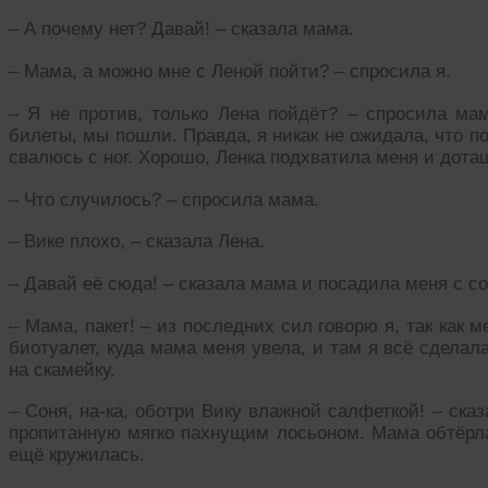
– А почему нет? Давай! – сказала мама.
– Мама, а можно мне с Леной пойти? – спросила я.
– Я не против, только Лена пойдёт? – спросила мам
билеты, мы пошли. Правда, я никак не ожидала, что по
свалюсь с ног. Хорошо, Ленка подхватила меня и дота
– Что случилось? – спросила мама.
– Вике плохо, – сказала Лена.
– Давай её сюда! – сказала мама и посадила меня с с
– Мама, пакет! – из последних сил говорю я, так как м
биотуалет, куда мама меня увела, и там я всё сделал
на скамейку.
– Соня, на-ка, оботри Вику влажной салфеткой! – ска
пропитанную мягко пахнущим лосьоном. Мама обтёрла 
ещё кружилась.