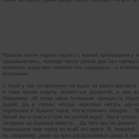
7
Прошла почти неделя нашего с мамой пребывания у т
одомашнились, проводя почти целые дни без одежды…
моменты, когда мне немного это надоедало, и я могла
купальник.
С Аней у нас по-прежнему не было ни какого контакта. 
я тоже могла ходить полностью раздетой, и она в
Например: «И когда наша голенькая принцесса обрат
дурой, да и ляпни: «Когда черепахи летать науч
перепалка! А бывало такое, что вспомнить обидно… Вп
Леной мы и вовсе стали не разлей вода! Мы и гулять 
загорали на балконе вместе… Да чего мы ни делали! 
показывала мне город во всей его красе. Я, пожалуй,
но, например, даже на ярко раскрашенные дома и лаво