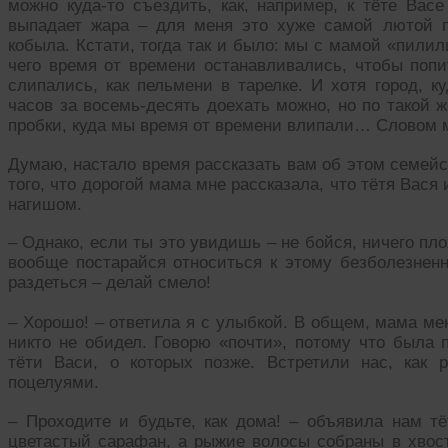
можно куда-то съездить, как, например, к тёте Вас
выпадает жара – для меня это хуже самой лютой пы
кобыла. Кстати, тогда так и было: мы с мамой «пили
чего время от времени останавливались, чтобы попи
слипались, как пельмени в тарелке. И хотя город, к
часов за восемь-десять доехать можно, но по такой 
пробки, куда мы время от времени влипали… Словом 
Думаю, настало время рассказать вам об этом семейст
того, что дорогой мама мне рассказала, что тётя Вася 
нагишом.
– Однако, если ты это увидишь – не бойся, ничего пло
вообще постарайся относиться к этому безболезненн
раздеться – делай смело!
– Хорошо! – ответила я с улыбкой. В общем, мама ме
никто не обидел. Говорю «почти», потому что была 
тёти Васи, о которых позже. Встретили нас, как р
поцелуями.
– Проходите и будьте, как дома! – объявила нам тё
цветастый сарафан, а рыжие волосы собраны в хвост