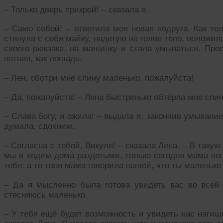
– Только дверь прикрой! – сказала я.
– Само собой! – ответила моя новая подруга. Как то
стянула с себя майку, надетую на голое тело, положи
своего рюкзака, на машинку и стала умываться. Прос
потная, как лошадь.
– Лен, оботри мне спину маленько, пожалуйста!
– Да, пожалуйста! – Лена быстренько обтёрла мне спи
– Слава богу, я ожила! – выдала я, закончив умывание
думала, сдохним.
– Согласна с тобой, Викуля! – сказала Лена. – В так
мы и ходим дома раздетыми, только сегодня мама поп
тебя: а то твоя мама говорила нашей, что ты маленьк
– Да я мысленно была готова увидеть вас во всей к
стесняюсь маленько.
– У тебя ещё будет возможность и увидеть нас нагиш