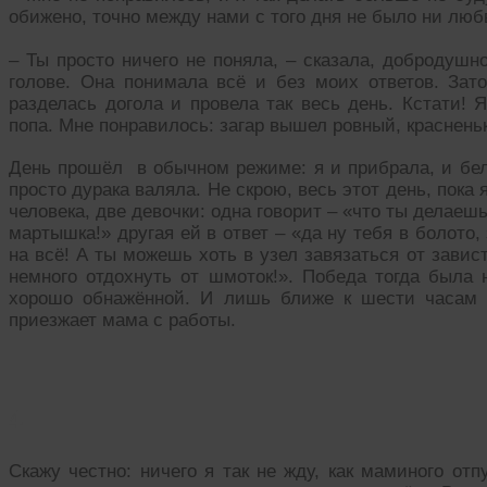
обижено, точно между нами с того дня не было ни люб
– Ты просто ничего не поняла, – сказала, добродушн
голове. Она понимала всё и без моих ответов. Зато
разделась догола и провела так весь день. Кстати! Я
попа. Мне понравилось: загар вышел ровный, красненьк
День прошёл в обычном режиме: я и прибрала, и бел
просто дурака валяла. Не скрою, весь этот день, пока
человека, две девочки: одна говорит – «что ты делаешь
мартышка!» другая ей в ответ – «да ну тебя в болото
на всё! А ты можешь хоть в узел завязаться от завис
немного отдохнуть от шмоток!». Победа тогда была 
хорошо обнажённой. И лишь ближе к шести часам я
приезжает мама с работы.
4
Скажу честно: ничего я так не жду, как маминого отп