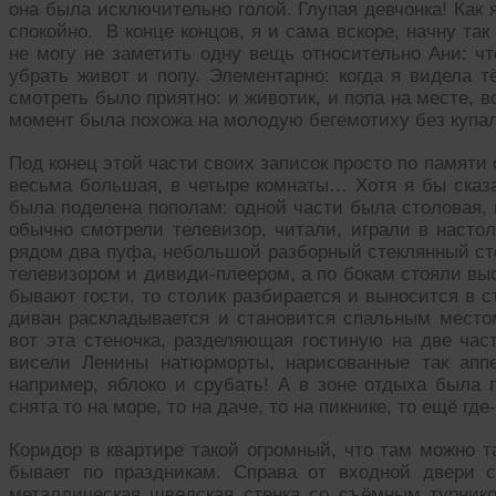
она была исключительно голой. Глупая девчонка! Как 
спокойно. В конце концов, я и сама вскоре, начну так
не могу не заметить одну вещь относительно Ани: ч
убрать живот и попу. Элементарно: когда я видела 
смотреть было приятно: и животик, и попа на месте, вс
момент была похожа на молодую бегемотиху без купал
Под конец этой части своих записок просто по памяти
весьма большая, в четыре комнаты… Хотя я бы сказал
была поделена пополам: одной части была столовая, г
обычно смотрели телевизор, читали, играли в насто
рядом два пуфа, небольшой разборный стеклянный сто
телевизором и дивиди-плеером, а по бокам стояли выс
бывают гости, то столик разбирается и выносится в 
диван раскладывается и становится спальным местом
вот эта стеночка, разделяющая гостиную на две част
висели Ленины натюрморты, нарисованные так аппе
например, яблоко и срубать! А в зоне отдыха была 
снята то на море, то на даче, то на пикнике, то ещё где-
Коридор в квартире такой огромный, что там можно та
бывает по праздникам. Справа от входной двери 
металлическая шведская стенка со съёмным турник