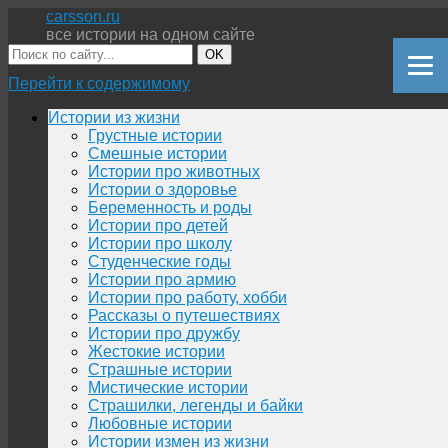
carsson.ru
все истории на одном сайте
OK
Перейти к содержимому
Истории из жизни
Грустные истории
Смешные истории
Истории про животных
Истории о здоровье
Беременность и роды
Истории про детей
Истории про школу
Студенческие годы
Истории про армию
Истории про работу, хобби
Рассказы о путешествиях
Истории про дружбу
Жестокие истории
Страшные истории
Мистические истории
Страшилки, легенды и байки
Любовные истории
Истории измен из жизни