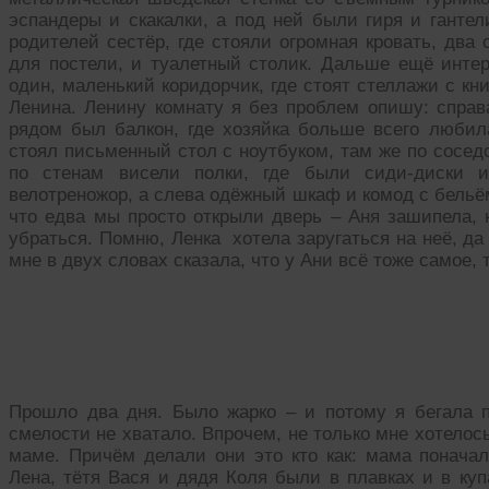
эспандеры и скакалки, а под ней были гиря и ганте
родителей сестёр, где стояли огромная кровать, дв
для постели, и туалетный столик. Дальше ещё интер
один, маленький коридорчик, где стоят стеллажи с кн
Ленина. Ленину комнату я без проблем опишу: справ
рядом был балкон, где хозяйка больше всего любила
стоял письменный стол с ноутбуком, там же по сосед
по стенам висели полки, где были сиди-диски и
велотреножор, а слева одёжный шкаф и комод с бельё
что едва мы просто открыли дверь – Аня зашипела, 
убраться. Помню, Ленка хотела заругаться на неё, да
мне в двух словах сказала, что у Ани всё тоже самое, 
5
Прошло два дня. Было жарко – и потому я бегала 
смелости не хватало. Впрочем, не только мне хотелос
маме. Причём делали они это кто как: мама поначал
Лена, тётя Вася и дядя Коля были в плавках и в ку