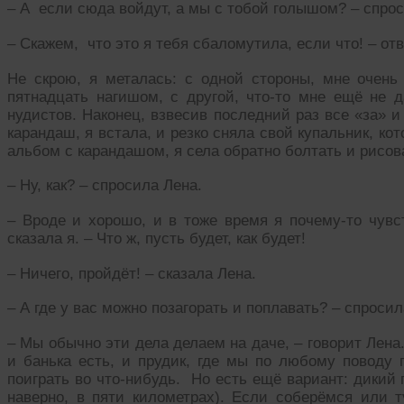
– А если сюда войдут, а мы с тобой голышом? – спрос
– Скажем, что это я тебя сбаломутила, если что! – от
Не скрою, я металась: с одной стороны, мне очень
пятнадцать нагишом, с другой, что-то мне ещё не 
нудистов. Наконец, взвесив последний раз все «за» 
карандаш, я встала, и резко сняла свой купальник, ко
альбом с карандашом, я села обратно болтать и рисов
– Ну, как? – спросила Лена.
– Вроде и хорошо, и в тоже время я почему-то чувс
сказала я. – Что ж, пусть будет, как будет!
– Ничего, пройдёт! – сказала Лена.
– А где у вас можно позагорать и поплавать? – спросил
– Мы обычно эти дела делаем на даче, – говорит Лена. 
и банька есть, и прудик, где мы по любому повод
поиграть во что-нибудь. Но есть ещё вариант: дикий 
наверно, в пяти километрах). Если соберёмся или т