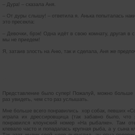
– Дура! – сказала Аня.
– От дуры слышу! – ответила я. Анька попыталась нак
это пресекла:
– Девочки, брэк! Одна идёт в свою комнату, другая в 
мы не приедем!
Я, затаив злость на Аню, так и сделала, Аня же предп
8
Представление было супер! Пожалуй, можно больше н
раз увидеть, чем сто раз услышать.
Мне больше всего понравились хор собак, певших «Со
играла их дрессировщица (так забавно было, что
понравился клоунский номер «На рыбалке». Там о
клевало часто и попадалась крупная рыба, а у сына к
Так этот жулик свой улов выпустил, ау отца полови