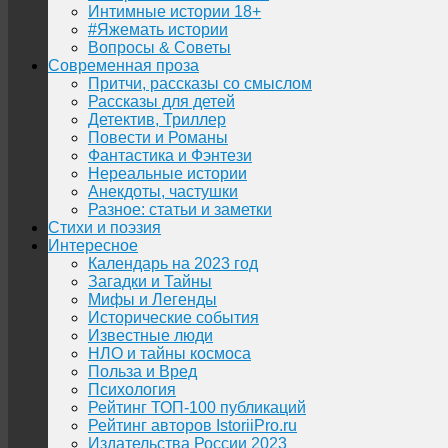
Интимные истории 18+
#Яжемать истории
Вопросы & Советы
Современная проза
Притчи, рассказы со смыслом
Рассказы для детей
Детектив, Триллер
Повести и Романы
Фантастика и Фэнтези
Нереальные истории
Анекдоты, частушки
Разное: статьи и заметки
Стихи и поэзия
Интересное
Календарь на 2023 год
Загадки и Тайны
Мифы и Легенды
Исторические события
Известные люди
НЛО и тайны космоса
Польза и Вред
Психология
Рейтинг ТОП-100 публикаций
Рейтинг авторов IstoriiPro.ru
Издательства России 2023