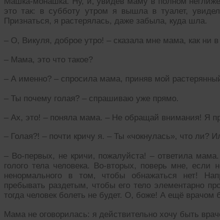
Машка-монашка. Ну, и, увидев маму в полном неглиже
это так: в субботу утром я вышла в туалет, увидела
Признаться, я растерялась, даже забыла, куда шла.
– О, Викуля, доброе утро! – сказала мне мама, как ни в
– Мама, это что такое?
– А именно? – спросила мама, приняв мой растерянный
– Ты почему голая? – спрашиваю уже прямо.
– Ах, это! – поняла мама. – Не обращай внимания! Я п
– Голая?! – почти кричу я. – Ты «чокнулась», что ли? 
– Во-первых, не кричи, пожалуйста! – ответила мама
голого тела человека. Во-вторых, поверь мне, если н
ненормального в том, чтобы обнажаться нет! Нап
пребывать раздетым, чтобы его тело элементарно про
тогда человек болеть не будет. О, боже! А ещё врачом
Мама не оговорилась: я действительно хочу быть врач