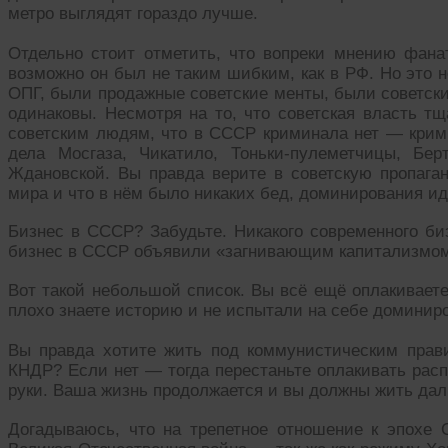
метро выглядят гораздо лучше.
Отдельно стоит отметить, что вопреки мнению фа
возможно он был не таким шибким, как в РФ. Но это н
ОПГ, были продажные советские менты, были советски
одинаковы. Несмотря на то, что советская власть т
советским людям, что в СССР криминала нет — кри
дела Мосгаза, Чикатило, Тоньки-пулеметчицы, Бе
Ждановской. Вы правда верите в советскую пропаг
мира и что в нём было никаких бед, доминирования и
Бизнес в СССР? Забудьте. Никакого современного б
бизнес в СССР объявили «загнивающим капитализмом
Вот такой небольшой список. Вы всё ещё оплакивает
плохо знаете историю и не испытали на себе доминир
Вы правда хотите жить под коммунистическим прав
КНДР? Если нет — тогда перестаньте оплакивать расп
руки. Ваша жизнь продолжается и вы должны жить дал
Догадываюсь, что на трепетное отношение к эпохе