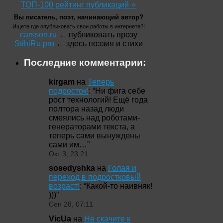
ТОП-100 рейтинг публикаций ⭐
Вы писатель, поэт, начинающий автор?
Ищете где опубликовать свои работы в интернете?!
carsson.ru
← публиковать прозу
StihiRu.pro
← здесь поэзия и стихи
Последние комментарии:
kirgam
на
Теперь
подросток!
: “
Ни фига себе
рост технологий! Ещё года
полтора назад люди
смеялись над роботами-
генераторами текста, а
теперь сами вынуждены
сами им…
”
Окт 3, 23:21
sosedyshka
на
Голая и
переход в подростковый
возраст!
: “
Какой-то наивняк!
)))
”
Сен 28, 07:11
VicUa
на
Не скачите к