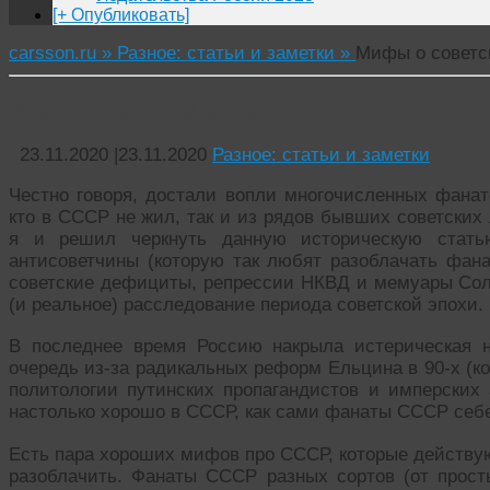
[+ Опубликовать]
carsson.ru »
Разное: статьи и заметки »
Мифы о советс
Мифы о советской эпохе
23.11.2020
|
23.11.2020
Разное: статьи и заметки
Честно говоря, достали вопли многочисленных фана
кто в СССР не жил, так и из рядов бывших советских
я и решил черкнуть данную историческую стат
антисоветчины (которую так любят разоблачать фа
советские дефициты, репрессии НКВД и мемуары Солж
(и реальное) расследование периода советской эпохи.
В последнее время Россию накрыла истерическая
очередь из-за радикальных реформ Ельцина в 90-х (ко
политологии путинских пропагандистов и имперских
настолько хорошо в СССР, как сами фанаты СССР себ
Есть пара хороших мифов про СССР, которые действую
разоблачить. Фанаты СССР разных сортов (от прос