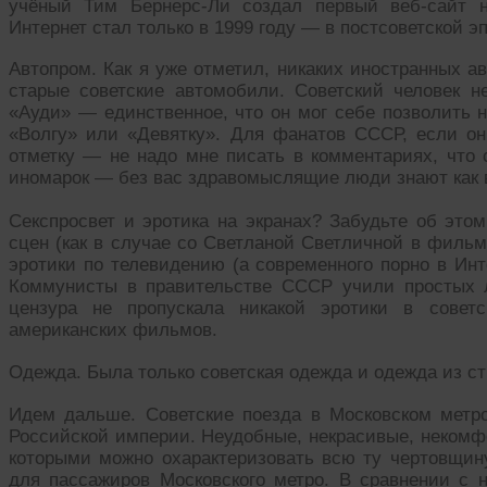
учёный Тим Бернерс-Ли создал первый веб-сайт н
Интернет стал только в 1999 году — в постсоветской эп
Автопром. Как я уже отметил, никаких иностранных 
старые советские автомобили. Советский человек 
«Ауди» — единственное, что он мог себе позволить 
«Волгу» или «Девятку». Для фанатов СССР, если о
отметку — не надо мне писать в комментариях, что
иномарок — без вас здравомыслящие люди знают как 
Секспросвет и эротика на экранах? Забудьте об этом
сцен (как в случае со Светланой Светличной в фильм
эротики по телевидению (а современного порно в Инт
Коммунисты в правительстве СССР учили простых
цензура не пропускала никакой эротики в совет
американских фильмов.
Одежда. Была только советская одежда и одежда из ст
Идем дальше. Советские поезда в Московском метро
Российской империи. Неудобные, некрасивые, некомф
которыми можно охарактеризовать всю ту чертовщину
для пассажиров Московского метро. В сравнении с