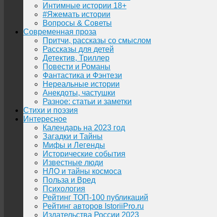
Интимные истории 18+
#Яжемать истории
Вопросы & Советы
Современная проза
Притчи, рассказы со смыслом
Рассказы для детей
Детектив, Триллер
Повести и Романы
Фантастика и Фэнтези
Нереальные истории
Анекдоты, частушки
Разное: статьи и заметки
Стихи и поэзия
Интересное
Календарь на 2023 год
Загадки и Тайны
Мифы и Легенды
Исторические события
Известные люди
НЛО и тайны космоса
Польза и Вред
Психология
Рейтинг ТОП-100 публикаций
Рейтинг авторов IstoriiPro.ru
Издательства России 2023