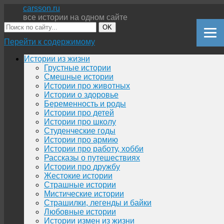
carsson.ru
все истории на одном сайте
OK
Перейти к содержимому
Истории из жизни
Грустные истории
Смешные истории
Истории про животных
Истории о здоровье
Беременность и роды
Истории про детей
Истории про школу
Студенческие годы
Истории про армию
Истории про работу, хобби
Рассказы о путешествиях
Истории про дружбу
Жестокие истории
Страшные истории
Мистические истории
Страшилки, легенды и байки
Любовные истории
Истории измен из жизни