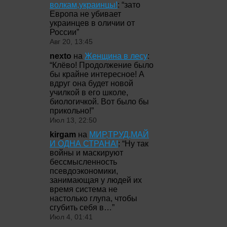
волкам,украинцы!
: “
зато
Европа не убивает
украинцев в оличии от
России
”
Авг 20, 13:45
nexto
на
Женщина в лесу
:
“
Клёво! Продолжение было
бы крайне интересное! А
вдруг она будет новой
училкой в его школе,
биологичкой. Вот было бы
прикольно!
”
Июл 13, 22:50
kirgam
на
МИР,ТРУД,МАЙ
И ОДНА СТРАНА!
: “
Ну так
войны и маскируют
бессмысленность
псевдоэкономики,
занимающая у людей их
время система не
настолько глупа, чтобы
сгубить себя в…
”
Июл 4, 01:41