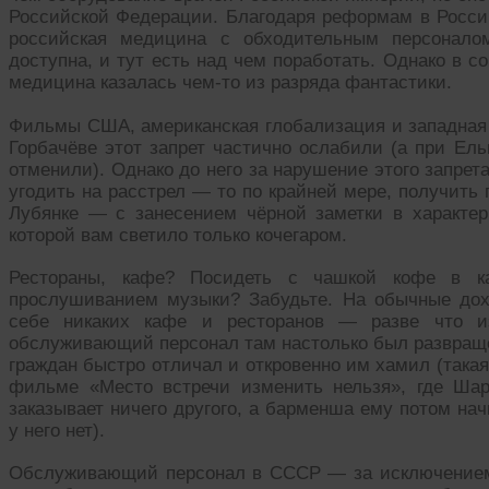
Российской Федерации. Благодаря реформам в Росси
российская медицина с обходительным персонало
доступна, и тут есть над чем поработать. Однако в 
медицина казалась чем-то из разряда фантастики.
Фильмы США, американская глобализация и западная
Горбачёве этот запрет частично ослабили (а при Ел
отменили). Однако до него за нарушение этого запрет
угодить на расстрел — то по крайней мере, получить
Лубянке — с занесением чёрной заметки в характе
которой вам светило только кочегаром.
Рестораны, кафе? Посидеть с чашкой кофе в к
прослушиванием музыки? Забудьте. На обычные дох
себе никаких кафе и ресторанов — разве что из
обслуживающий персонал там настолько был развращё
граждан быстро отличал и откровенно им хамил (такая
фильме «Место встречи изменить нельзя», где Ша
заказывает ничего другого, а барменша ему потом нач
у него нет).
Обслуживающий персонал в СССР — за исключением