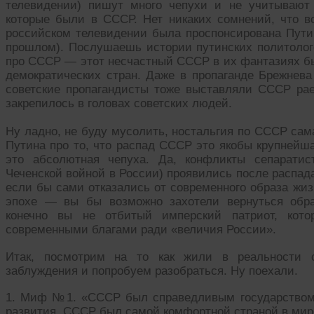
телевидении) пишут много чепухи и не учитывают 
которые были в СССР. Нет никаких сомнений, что 
российском телевидении была проспонсирована Пут
прошлом). Послушаешь истории путинских политоло
про СССР — этот несчастный СССР в их фантазиях бы
демократических стран. Даже в пропаганде Брежнева
советские пропагандисты тоже выставляли СССР рае
закрепилось в головах советских людей.
Ну ладно, не буду мусолить, ностальгия по СССР сама
Путина про то, что распад СССР это якобы крупнейш
это абсолютная чепуха. Да, конфликты сепаратис
Чеченской войной в России) проявились после распад
если бы сами отказались от современного образа жиз
эпохе — вы бы возможно захотели вернуться обра
конечно вы не отбитый имперский патриот, кото
современными благами ради «величия России».
Итак, посмотрим на то как жили в реальности с
заблуждения и попробуем разобраться. Ну поехали.
1. Миф №1. «СССР был справедливым государством 
развития. СССР был самой комфортной страной в ми