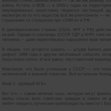
Великая Отечественная война — так же как режиму Хо
война. Кстати, о ВОВ — в 1940-х годах на территори
оккупированных нацистами) творился настоящий ад
несмотря на то что нацистов всё же уничтожили — не
страшными из страшилок про «1990-е» в РФ.
В демократических странах (США, ФРГ и РФ) действ
на рай. Однако и соцлагерь (СССР, ГДР и КНР) тоже н
человека — даже переплёвывал нарушения прав челове
В общем, что остаётся сказать — штурм Белого дома
дефолт 1998 года и другие негативные события, кот
безусловно плохо. И всё равно, постсоветский миропо
Максимум, что было успешным у СССР — это тольк
космической и военной отраслях. Всё остальное безна
Миф 2. «Добрый КГБ».
Вот это — самая нелепая чушь, которую несут фанат
якобы спасал всех советских граждан и никого не
любят говорить путинские пропагандисты вместе с В