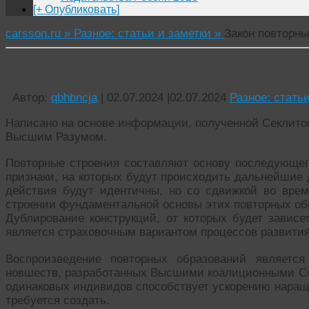
[+ Опубликовать]
carsson.ru »
Разное: статьи и заметки »
Закон повторн
Закон повторных образований
Автор:
qbhbncja
|
02.07.2024
|
02.07.2024
Разное: стать
Написано на основе информации, полученной Секлитово
Высшим Разумом.
Повторные строения составляют основу последующег
признаки, на которых будут происходить дальнейшие 
действия будут идентичны, но со сдвижкой во врем
строении фундаментальной основы этих повторных об
Дублирование конструкций, от которых будет зависе
является страховочным вариантом процессов развития
Воспроизведение повторных образований является
новшеств, разработанных Высшими коалиционными Со
одинаковых индивидов способствует ускорению наращ
требуется создать.