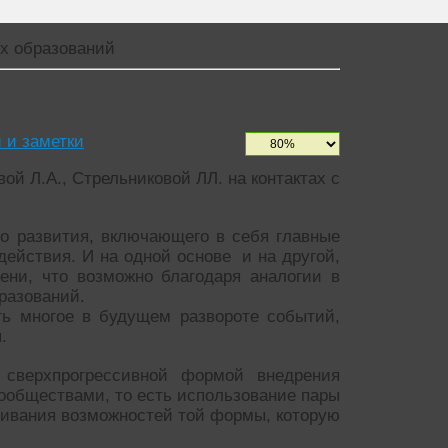
ых образований
и и заметки
й Л.А., Стрельниковой ЛЛ. на контактах с
о развития, включающего в себя главные
действия. И на одной основе и на другой,
ени, что возможно благодаря аналогии в
разований.
ть многое в будущем развороте событий,
.
 сверхпрогрессивной формой внедрения
обществами, то есть использование пары
ивания возможностей той формы, которую