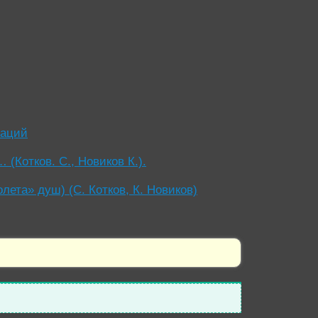
уаций
(Котков. С., Новиков К.).
ета» душ) (С. Котков, К. Новиков)