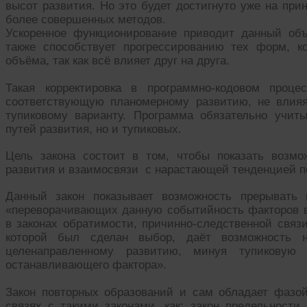
высот развития. Но это будет достигнуто уже на при
более совершенных методов.
Ускоренное функционирование приводит данный объ
также способствует прогрессированию тех форм, к
объёма, так как всё влияет друг на друга.
Такая корректировка в программно-кодовом проце
соответствующую планомерному развитию, не влияя
тупиковому варианту. Программа обязательно учит
путей развития, но и тупиковых.
Цель закона состоит в том, чтобы показать возмо
развития и взаимосвязи с нарастающей тенденцией п
Данный закон показывает возможность прерывать 
«переворачивающих данную событийность факторов в
в законах обратимости, причинно-следственной связи
которой был сделан выбор, даёт возможность 
целенаправленному развитию, минуя тупиковую 
останавливающего фактора».
Закон повторных образований и сам обладает фазой 
связях с такими законами, как: закон предельности,