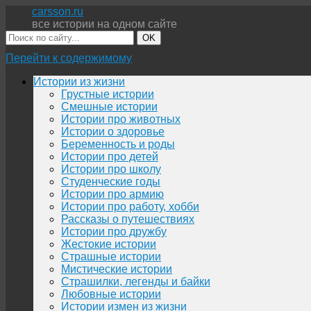
carsson.ru
все истории на одном сайте
OK
Перейти к содержимому
Истории из жизни
Грустные истории
Смешные истории
Истории про животных
Истории о здоровье
Беременность и роды
Истории про детей
Истории про школу
Студенческие годы
Истории про армию
Истории про работу, хобби
Рассказы о путешествиях
Истории про дружбу
Жестокие истории
Страшные истории
Мистические истории
Страшилки, легенды и байки
Любовные истории
Истории измен из жизни