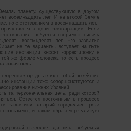
 Земля, планету, существующую в другом
яет восемнадцать лет. И на второй Земле
нас, но с отставанием в восемнадцать лет.
 проявляется в цепи реинкарнаций. Если
енствования требуется, например, тысячу
ьдесят- восемьдесят лет. Его развитие
ирает не те варианты, вступает на путь
ысшие инстанции вносят корректировку в
той же форме человека, то есть процесс
авленная цель.
етворения» представляет собой новейшие
сшие инстанции тоже совершенствуются и
рессирования нижних Уровней.
сть та первоначальная цель, ради которой
няться. Остаётся постоянным в процессе
и развития», который определяет сроки
й программы, и таким образом регулирует
кодировкой позволяет достичь требуемых