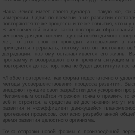
Наша Земля имеет своего дублёра – такую же, как
измерении. Сдвиг по времени в их развитии составл
повторяются те же процессы и те же события, что и у 
В человеческой жизни закон повторных образований
человеку для достижения душой необходимого соверш
лет, то этот срок он проходит интервалами в пят
приходится прерывать, потому что он постоянно выб
деградации, поэтому останавливается его жизнь. В
программу и возвращают его к прежним ситуациям в 
повторяется до тех пор, пока не будет достигнута пост
«Любое повторение, как форма недостаточного удовл
методы усовершенствования процесса развития. Вы
внедряют лучшие свои разработки для ускорения прог
Неизменным остаётся «прежняя точка отправки», то е
всё и строится, а средства её достижения могут ме
развития и «коэффициент движущейся планомерност
протекания процессов, согласно разработанной обще
время развития целостного организма.
Точка отправки новой формы с произведённой пере