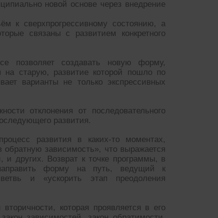
нципиально новой основе через внедрение
ём к сверхпрогрессивному состоянию, а
оторые связаны с развитием конкретного
ссе позволяет создавать новую форму,
 на старую, развитие которой пошло по
ывает варианты не только экспрессивных
жности отклонения от последовательного
оследующего развития.
процесс развития в каких-то моментах,
 обратную зависимость», что выражается
, и других. Возврат к точке программы, в
направить форму на путь, ведущий к
ветвь и «ускорить этап преодоления
вторичности, которая проявляется в его
 закон зависимостей, закон обратимости,