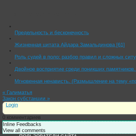
Читать похожие истории:
Предельность и бесконечность
Жизненная цитата Айдара Замальдинова [61]
Роль судей в поло: разбор правил и сложных сит
Двойное восприятие среди поникших памятников… 
Мгновенная ненависть. (Размышление на тему «пол
«
Галиматья
Закон субстанции
»
Login
0
комментариев
Inline Feedbacks
View all comments