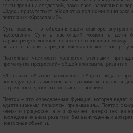
закон причин и следствий, закон преобразования и пер
«Здесь присутствует абсолютна вся номинация закон
повторных образований».
Суть закона – в объединяющем факторе внутренни
нахождения Сути в настоящий момент в цепи бе
характеризует количественные соотношения между те
осталось накопить при достижении ею конечного резуль
Повторные частности являются этапными принад
промежутке прогрессий» общей программы развития.
«Должным образом изменение общего вида поправ
последующей зависимости в различной плановой дея
затраченных дополнительных построений».
Повтор – это определённая функция, которая ведёт
адаптационным периодом привыкания». Повтор свиде
каких-то процессов, а это означает потерю тех пол
последовательном развитии без вынужденных возврат
повторные объекты.