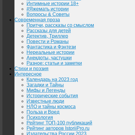
Интимные истории 18+
#Яжемать истории
Вопросы & Советы
Современная проза
Притчи, рассказы со смыслом
Рассказы для детей
Детектив, Триллер
Повести и Романы
Фантастика и Фэнтези
Нереальные истории
Анекдоты, частушки
Разное: статьи и заметки
Стихи и поэзия
Интересное
Календарь на 2023 год
Загадки и Тайны
Мифы и Легенды
Исторические события
Известные люди
НЛО и тайны космоса
Польза и Вред
Психология
Рейтинг ТОП-100 публикаций
Рейтинг авторов IstoriiPro.ru
Издательства России 2023