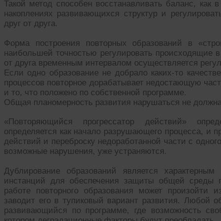
Такой метод способен восстанавливать баланс, как 
накоплениях развивающихся структур и регулироват
друг от друга.
Форма построения повторных образований в «стро
наибольшей точностью регулировать происходящие в 
от друга временным интервалом осуществляется регу
Если одно образование не добрало каких-то качестве
процессов повторное дорабатывает недостающую часть
и то, что положено по собственной программе.
Общая планомерность развития нарушаться не должна
«Повторяющийся прогрессатор действий» опред
определяется как начало разрушающего процесса, и пр
действий и переброску недоработанной части с одного
возможные нарушения, уже устраняются.
Дублирование образований является характерным
инстанций для обеспечения защиты общей среды п
работе повторного образования может произойти из
заводит его в тупиковый вариант развития. Любой об
развивающийся по программе, где возможность сво
котором деградационные факторы будут преобладать.