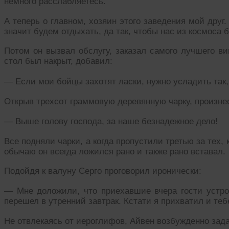
немного расслабляетесь.
А теперь о главном, хозяин этого заведения мой друг.
значит будем отдыхать, да так, чтобы нас из космоса
Потом он вызвал обслугу, заказал самого лучшего ви
стол был накрыт, добавил:
— Если мои бойцы захотят ласки, нужно усладить так,
Открыв трехсот граммовую деревянную чарку, произнес
— Выше голову господа, за наше безнадежное дело!
Все подняли чарки, а когда пропустили третью за тех, 
обычаю он всегда ложился рано и также рано вставал.
Подойдя к валуну Серго проговорил иронически:
— Мне доложили, что приехавшие вчера гости устрои
перешел в утренний завтрак. Кстати я прихватил и теб
Не отвлекаясь от иероглифов, Айвен возбужденно зада