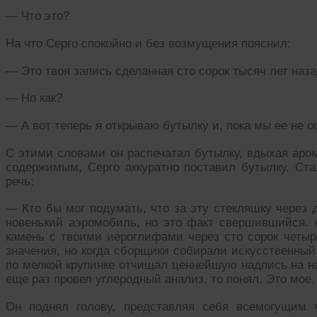
— Что это?
На что Серго спокойно и без возмущения пояснил:
— Это твоя запись сделанная сто сорок тысяч лет наз
— Но как?
— А вот теперь я открываю бутылку и, пока мы ее не о
С этими словами он распечатал бутылку, вдыхая аро
содержимым, Серго аккуратно поставил бутылку. Ста
речь:
— Кто бы мог подумать, что за эту стекляшку через 
новенький аэромобиль, но это факт свершившийся. А
камень с твоими иероглифами через сто сорок четыр
значения, но когда сборщики собирали искусственный 
по мелкой крупинке отчищал ценнейшую надпись на на
еще раз провел углеродный анализ, то понял. Это мое,
Он поднял голову, представляя себя всемогущим 