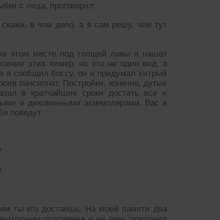
бки с лица, проговорил:
скажи, в чем дело, а я сам решу, чем тут
 на этом месте под толщей лавы я нашел
еление этих химер, но это не один вид, а
да я сообщил боссу, он и придумал хитрый
роив пансионат. Постройки, конечно, дутые
азал в кратчайшие сроки достать все и
ными и диковинными экземплярами. Вас я
бя поведут.
?
.
ям ты его достаешь. На моей памяти два
звыходным положения и на день рождения