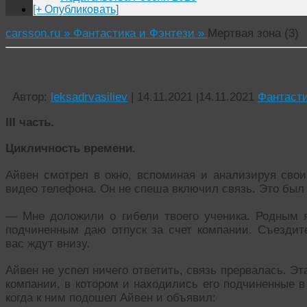
[+ Опубликовать]
carsson.ru »
Фантастика и Фэнтези »
Мертвая зона (3)
Мертвая зона (3)
Автор:
leksadrvasiliev
|
14.11.2021
|
14.11.2021
Фантасти
III
часть.
Цикличность времени.
Айвен смотрел в окно, вспоминая и анализируя свои 
видео телефона. Он не спеша включил связь. Это был
— Мне доложили о гибели твоего ученика. Родным 
подчиненным даю отпуск за счет компании. Съездите
вас ждут внизу.
Айвен не успел ничего ответить, связь прервалась. Э
компании, в котором и находились его подчиненные в
когда к ним подошел Айвен и объявил: