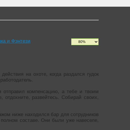
ка и Фэнтези
действия на охоте, когда раздался гудок
 работодатель.
я отправил компенсацию, а тебе и твоим
, отдохните, развейтесь. Собирай своих,
тажом ниже находился бар для сотрудников
 полном составе. Они были уже навеселе,