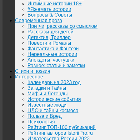
Интимные истории 18+
#Яжемать истории
Вопросы & Советы
Современная проза
Притчи, рассказы со смыслом
Рассказы для детей
Детектив, Триллер
Повести и Романы
Фантастика и Фэнтези
Нереальные истории
Анекдоты, частушки
Разное: статьи и заметки
Стихи и поэзия
Интересное
Календарь на 2023 год
Загадки и Тайны
Мифы и Легенды
Исторические события
Известные люди
НЛО и тайны космоса
Польза и Вред
Психология
Рейтинг ТОП-100 публикаций
Рейтинг авторов IstoriiPro.ru
Издательства России 2023