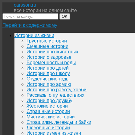
carsson.ru
все истории на одном сайте
OK
Перейти к содержимому
Истории из жизни
Грустные истории
Смешные истории
Истории про животных
Истории о здоровье
Беременность и роды
Истории про детей
Истории про школу
Студенческие годы
Истории про армию
Истории про работу, хобби
Рассказы о путешествиях
Истории про дружбу
Жестокие истории
Страшные истории
Мистические истории
Страшилки, легенды и байки
Любовные истории
Истории измен из жизни