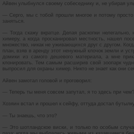
Айвен улыбнулся своему собеседнику и, не убирая улы
— Серго, мы с тобой прошли многое и потому просто 
заняться.
— Тогда скажу вкратце. Делая раскопки нелегально,
химеру, а когда просканировал местность, нашел пос
множество, никак не уживающихся друг с другом. Ког
план, взяв в аренду этот ненужный клочок земли и уст
домики из самого дешевого материала, а мне прик
клонировать. Тем самым расширив свой зоопарк чуд
выпросил для охраны химер. Никто не знает как они се
Айвен замотал головой и проговорил:
— Теперь ты меня совсем запутал, я то здесь при чем
Хозяин встал и прошел к сейфу, оттуда достал бутылку
— Ты знаешь, что это?
— Это шотландское виски, и только по особым случа
раза: когда мы выбрались живыми из казавшемся бе