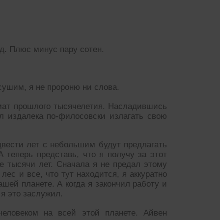
ад. Плюс минус пару сотен.
сушим, я не пророню ни слова.
мат прошлого тысячелетия. Насладившись
л издалека по-филосовски излагать свою
двести лет с небольшим будут предлагать
 теперь представь, что я получу за этот
е тысячи лет. Сначала я не предал этому
лес и все, что тут находится, я аккуратно
шей планете. А когда я закончил работу и
 я это заслужил.
человеком на всей этой планете. Айвен