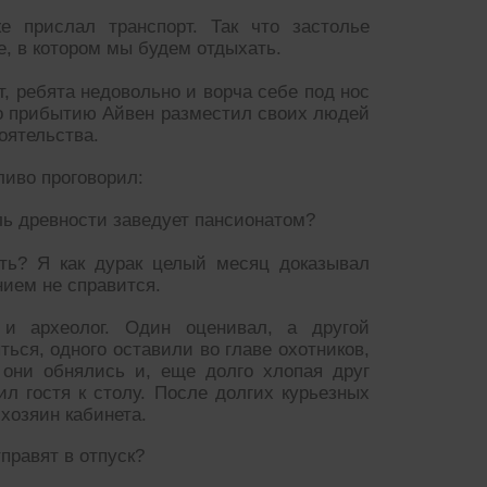
прислал транспорт. Так что застолье
е, в котором мы будем отдыхать.
т, ребята недовольно и ворча себе под нос
о прибытию Айвен разместил своих людей
оятельства.
ливо проговорил:
ль древности заведует пансионатом?
ть? Я как дурак целый месяц доказывал
нием не справится.
 и археолог. Один оценивал, а другой
ься, одного оставили во главе охотников,
 они обнялись и, еще долго хлопая друг
ил гостя к столу. После долгих курьезных
хозяин кабинета.
правят в отпуск?