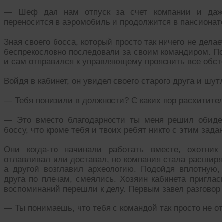
— Шеф дал нам отпуск за счет компании и даже 
переносится в аэромобиль и продолжится в пансионат
Зная своего босса, который просто так ничего не делае
беспрекословно последовали за своим командиром. П
и сам отправился к управляющему прояснить все обст
Войдя в кабинет, он увидел своего старого друга и шут
— Тебя понизили в должности? С каких пор расхитите
— Это вместо благодарности ты меня решил обиде
боссу, что кроме тебя и твоих ребят никто с этим зада
Они когда-то начинали работать вместе, охотник
отлавливал или доставал, но компания стала расширят
а другой возглавил археологию. Подойдя вплотную,
друга по плечам, смеялись. Хозяин кабинета приглас
воспоминаний перешли к делу. Первым завел разговор 
— Ты понимаешь, что тебя с командой так просто не от